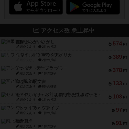
アクセス数 急上昇中
無限まちがいさがし
574
PT
紹介文あり
2件の投稿
リワイルド：サウスアメリカ
389
PT
紹介文なし
2件の投稿
アンダー・ザ・テーブラー
378
PT
紹介文あり
1件の投稿
宵と暁の呪文書
133
PT
紹介文あり
8件の投稿
セミファイナル ～お前はまだ生きている～
103
PT
紹介文あり
1件の投稿
ワン・トゥ・ファイブ
97
PT
紹介文あり
1件の投稿
南北戦争
91
PT
紹介文あり
1件の投稿