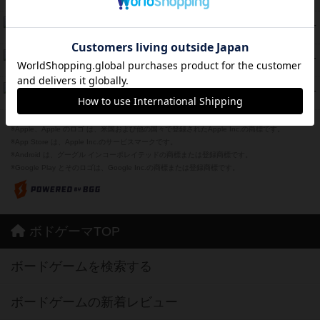
紹介文あり
12件の投稿
海兵隊
45
PT
紹介文あり
1件の投稿
Bitter End ブタペスト救出作戦
45
PT
紹介文なし
1件の投稿
ドコジャン
42
PT
紹介文あり
10件の投稿
※Apple、Apple のロゴ は、米国および他の国々で登録されたApple Inc.の商標です。
※App Store は、Apple Inc.のサービスマークです。
※Android は、グーグル インコーポレイテッドの商標または登録商標です。
※Google Play とそのロゴは、Google Inc.の商標または登録商標です。
ボドゲーマTOP
ボードゲームを検索する
ボードゲームの新着レビュー