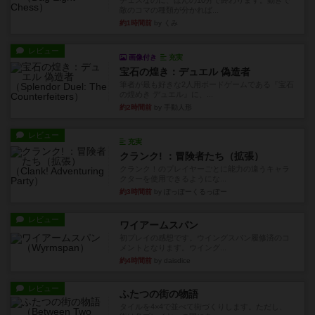
チェスなのに、ほんの10分で終わります。動きで
敵のコマの種類が分かれば...
約1時間前
by くみ
レビュー
画像付き
充実
宝石の煌き：デュエル 偽造者
筆者が最も好きな2人用ボードゲームである『宝石
の煌めき デュエル』に、...
約2時間前
by 手動人形
レビュー
充実
クランク! ：冒険者たち（拡張）
クランク！のプレイヤーごとに能力の違うキャラ
クターを使用できるようにな...
約3時間前
by ぽっぽーくるっぽー
レビュー
ワイアームスパン
初プレイの感想です。ウイングスパン履修済のコ
メントとなります。ウイング...
約4時間前
by daisdice
レビュー
ふたつの街の物語
タイルを4×4で並べて街づくりします。ただし、