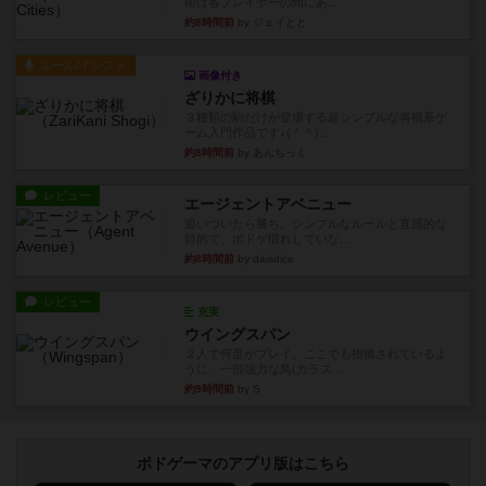
街は各プレイヤーの間にあ...
約8時間前
by ジェイとと
ルール/インスト
画像付き
ざりかに将棋
３種類の駒だけが登場する超シンプルな将棋系ゲ
ーム入門作品です♪(＾＾)...
約8時間前
by あんちっく
レビュー
エージェントアベニュー
追いついたら勝ち。シンプルなルールと直感的な
目的で、ボドゲ慣れしていな...
約8時間前
by daisdice
レビュー
充実
ウイングスパン
２人で何度かプレイ。ここでも指摘されているよ
うに、一部強力な鳥(カラス...
約9時間前
by S
ボドゲーマのアプリ版はこちら