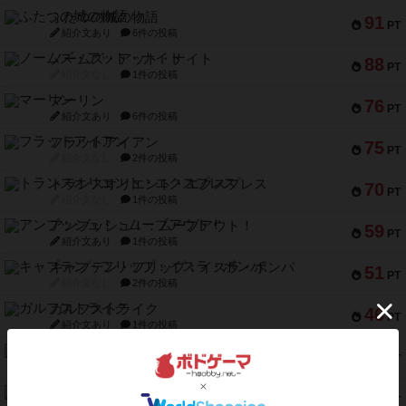
ふたつの城の物語
91
PT
紹介文あり
6件の投稿
ノームズ・アット・ナイト
88
PT
紹介文なし
1件の投稿
マーリン
76
PT
紹介文あり
6件の投稿
フラットアイアン
75
PT
紹介文なし
2件の投稿
トランスオリエント・エクスプレス
70
PT
紹介文なし
1件の投稿
アンブッシュ！：ムーブアウト！
59
PT
紹介文あり
1件の投稿
キャプテン・フリップ：イスラ・ボンバ
51
PT
紹介文なし
2件の投稿
ガルフストライク
46
PT
紹介文あり
1件の投稿
エコーズ・オブ・タイム
45
PT
紹介文なし
8件の投稿
スカルキング
45
PT