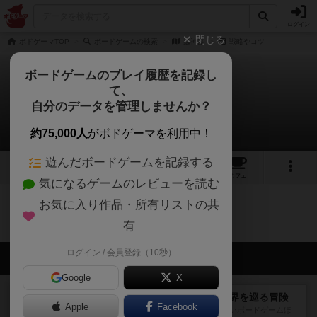
ログイン
閉じる
ボドゲーマTOP
ボードゲームの検索
蟲神器
戦略やコツ
ボードゲームのプレイ履歴を記録し
て、
蟲神器
自分のデータを管理しませんか？
0件の戦略やコツ
約75,000人
がボドゲーマを利用中！
遊んだボードゲームを記録する
3
2
2
7
トップ
画像
動画
レビュー
カフェ
気になるゲームのレビューを読む
お気に入り作品・所有リストの共
蟲神器のトップに戻る
有
ログイン / 会員登録（10秒）
会員の新しい投稿
Google
X
レビュー
エクスペディション：世界を巡る冒険
Apple
Facebook
クラマー氏の不朽の名作。新しいボードゲームほ