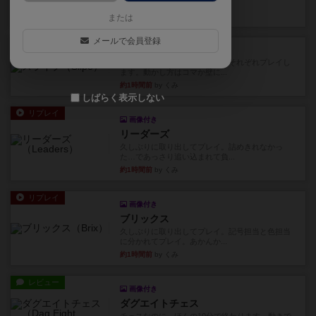
どおもしろいはず？いいえ。...
25分前
by 田中昌平
または
メールで会員登録
レビュー
スライプ
メインコマ一つサブコマ四つでそれぞれプレイし
ます。動かし方はコマか壁に...
約1時間前
by くみ
しばらく表示しない
リプレイ
画像付き
リーダーズ
久しぶりに取り出してプレイ。詰めきれなかっ
た…であっさり追い込まれて負...
約1時間前
by くみ
リプレイ
画像付き
ブリックス
久しぶりに取り出してプレイ。記号担当と色担当
に分かれてプレイ。あかんか...
約1時間前
by くみ
レビュー
画像付き
ダグエイトチェス