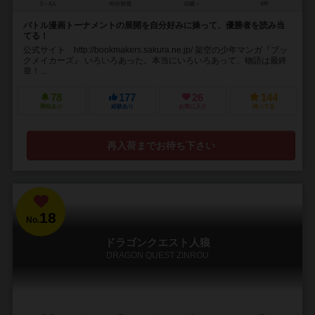
2～4人
45分前後
10歳～
4件
バトル漫画トーナメントの展開を自分好みに操って、優勝者を読み当
てる！
公式サイト http://bookmakers.sakura.ne.jp/ 架空の少年マンガ『ブッ
クメイカーズ』 いろいろあった。本当にいろいろあって、物語は最終
章！...
78
177
26
144
興味あり
経験あり
お気に入り
持ってる
再入荷までお待ち下さい
18
No.
ドラゴンクエスト人狼
DRAGON QUEST ZINROU