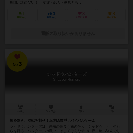
展開が読めない！ ・友達・恋人・家族とも...
1
4
3
3
興味あり
経験あり
お気に入り
持ってる
通販の取り扱いがありません
3
No.
シャドウハンターズ
Shadow Hunters
4～8人
30～60分
13歳～
12件
敵を欺き、混戦を制せ！正体隠匿型サバイバルゲーム
シャドウハンターズは、悪魔の巣食う森の住人「シャドウ」と、それ
らを狩る「ハンター」の戦い、そしてそんな最中に森に迷い込んでし