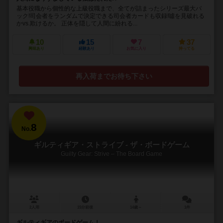
基本役職から個性的な上級役職まで、全てが詰まったシリーズ最大パ
ック!司会者をランダムで決定できる司会者カードも収録!噓を見破れる
かvs.欺けるか。 正体を隠して人間に紛れる...
10
15
7
37
興味あり
経験あり
お気に入り
持ってる
再入荷までお待ち下さい
8
No.
ギルティギア・ストライブ - ザ・ボードゲーム
Guilty Gear: Strive – The Board Game
2人用
15分前後
14歳～
1件
ギルティギアのボードゲーム！