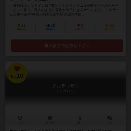
「分数職人」はサイコロで指定されたランダムな分数を手札のカード
によって作り、職人のように算数が上手になるゲームです。 このゲー
ムは東大進学率No.1を誇る進学校”筑波大学附...
11
10
3
21
興味あり
経験あり
お気に入り
持ってる
再入荷までお待ち下さい
10
No.
クルティザン
Courtisans
2～5人
20～30分
8歳～
5件