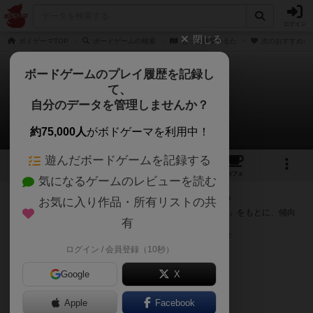
ログイン
閉じる
ボドゲーマTOP
ボードゲームの検索
もっと雑草かるた
次のおすすめボ
ボードゲームのプレイ履歴を記録し
て、
もっと雑草かるた
自分のデータを管理しませんか？
次のおすすめボードゲーム
約75,000人
がボドゲーマを利用中！
遊んだボードゲームを記録する
1
トップ
画像
動画
レビュー
カフェ
気になるゲームのレビューを読む
『もっと雑草かるた』が好きな方へのおすすめ
お気に入り作品・所有リストの共
このゲームのトップページで投票された「プレイ感の評価」をもとに、傾向
有
が近いボードゲームをランキング形式で紹介します。
※リストには一定の投票数がある作品のみを表示しています
ログイン / 会員登録（10秒）
Google
X
Apple
Facebook