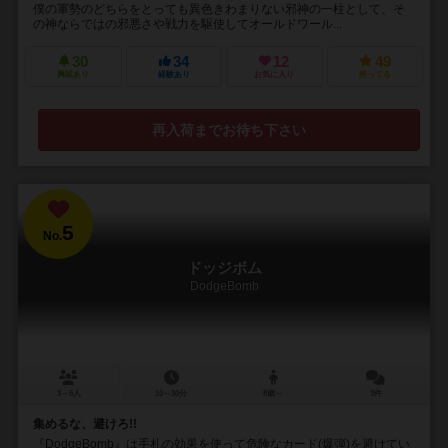
僕の軍勢のどちらをとっても異色きわまりない邪神の一柱として、そ
の神ならではの邪悪さや戦力を駆使してオールドワール...
30
34
12
49
興味あり
経験あり
お気に入り
持ってる
再入荷までお待ち下さい
5
No.
ドッジボム
DodgeBomb
3～6人
10～30分
8歳～
3件
集めるな、避けろ!!
『DodgeBomb』は手札の効果を使って危険なカード(爆弾)を避けてい