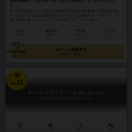
繁栄か凋落か。女王を取り巻く宮廷人の未来は、全て計算されてい
た…
女王陛下の命によって王室の執事から宮廷での晩餐会に招待されるな
か、なるべく女王の寵愛を受けられるように目指すカードゲーム。全
員の手札が無くなったら、ゲーム終了です。ゲーム終了...
87
178
40
131
興味あり
経験あり
お気に入り
持ってる
カートに追加する
4,400円（税込）
11
No.
オーバードライブ リ：クロス ルージュ
OVER DRIVE RE:CROSS -Rouge
1～4人
5～20分
8歳～
1件