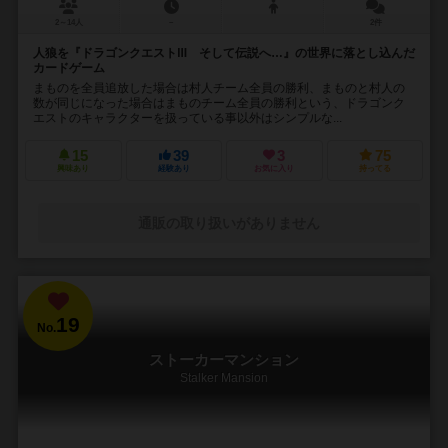
2～14人
－
2件
人狼を『ドラゴンクエストⅢ そして伝説へ…』の世界に落とし込んだ
カードゲーム
まものを全員追放した場合は村人チーム全員の勝利、まものと村人の
数が同じになった場合はまものチーム全員の勝利という、ドラゴンク
エストのキャラクターを扱っている事以外はシンプルな...
15
39
3
75
興味あり
経験あり
お気に入り
持ってる
通販の取り扱いがありません
19
No.
ストーカーマンション
Stalker Mansion