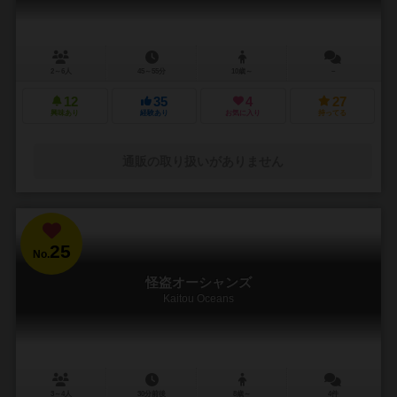
2～6人
45～55分
10歳～
－
12
35
4
27
興味あり
経験あり
お気に入り
持ってる
通販の取り扱いがありません
25
No.
怪盗オーシャンズ
Kaitou Oceans
3～4人
30分前後
8歳～
4件