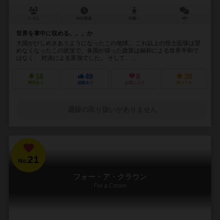
2～6人
60分前後
10歳～
4件
世界を掌中に収める。。。か
大国がひしめきあうようになったこの地球。 これ以上の領土拡張は望
めなくなったこの状況で、各国が採った政策は融和による世界平和で
はなく、 対決による富強でした。 そして、...
18
49
8
38
興味あり
経験あり
お気に入り
持ってる
通販の取り扱いがありません
21
No.
フォー・ア・クラウン
For a Crown