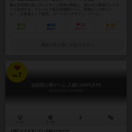
最も狂気度が高いプレイヤーに邪神が降臨し、残りの人類側プレイヤ
ーと対決する。クトゥルフ系正体隠匿ゲーム「邪神がこの中にい
る！」が新版として復活。 カードのリデザイン、ゲーム...
54
60
15
90
興味あり
経験あり
お気に入り
持ってる
通販の取り扱いがありません
7
No.
会話型心理ゲーム 人狼COMPLETE
Jinro Game Complete
4～25人
10～90分
－
人間になりすましている狼はだれだ!?