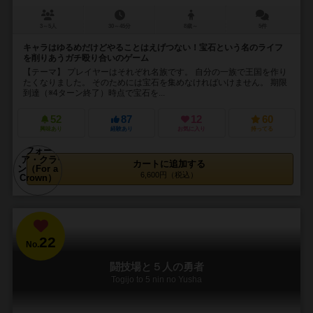
3～5人
30～45分
8歳～
5件
キャラはゆるめだけどやることはえげつない！宝石という名のライフ
を削りあうガチ殴り合いのゲーム
【テーマ】 プレイヤーはそれぞれ名族です。 自分の一族で王国を作り
たくなりました。 そのためには宝石を集めなければいけません。 期限
到達（※4ターン終了）時点で宝石を...
52
87
12
60
興味あり
経験あり
お気に入り
持ってる
カートに追加する
6,600円（税込）
22
No.
闘技場と５人の勇者
Togijo to 5 nin no Yusha