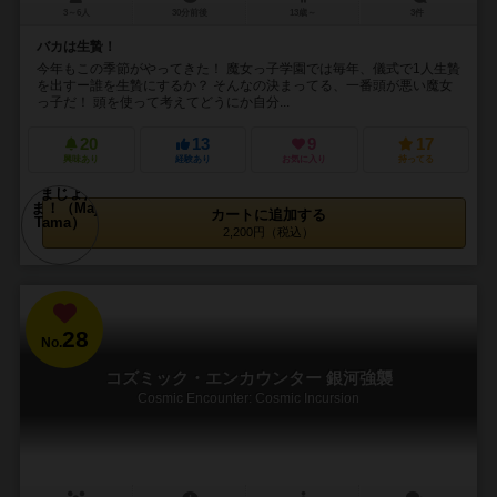
3～6人
30分前後
13歳～
3件
バカは生贄！
今年もこの季節がやってきた！ 魔女っ子学園では毎年、儀式で1人生贄
を出すー誰を生贄にするか？ そんなの決まってる、一番頭が悪い魔女
っ子だ！ 頭を使って考えてどうにか自分...
20
13
9
17
興味あり
経験あり
お気に入り
持ってる
カートに追加する
2,200円（税込）
28
No.
コズミック・エンカウンター 銀河強襲
Cosmic Encounter: Cosmic Incursion