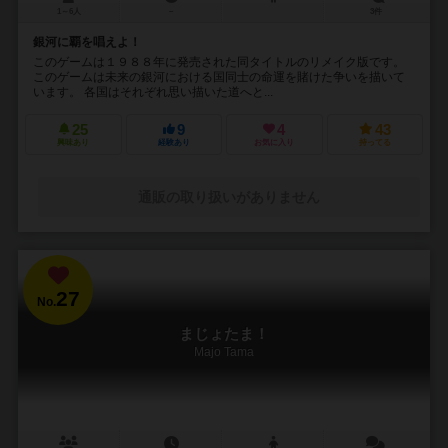
1～6人
－
3件
銀河に覇を唱えよ！
このゲームは１９８８年に発売された同タイトルのリメイク版です。
このゲームは未来の銀河における国同士の命運を賭けた争いを描いて
います。 各国はそれぞれ思い描いた道へと...
25
9
4
43
興味あり
経験あり
お気に入り
持ってる
通販の取り扱いがありません
27
No.
まじょたま！
Majo Tama