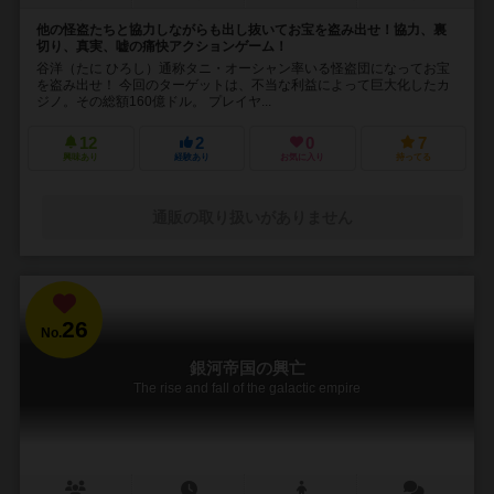
他の怪盗たちと協力しながらも出し抜いてお宝を盗み出せ！協力、裏
切り、真実、嘘の痛快アクションゲーム！
谷洋（たに ひろし）通称タニ・オーシャン率いる怪盗団になってお宝
を盗み出せ！ 今回のターゲットは、不当な利益によって巨大化したカ
ジノ。その総額160億ドル。 プレイヤ...
12
2
0
7
興味あり
経験あり
お気に入り
持ってる
通販の取り扱いがありません
26
No.
銀河帝国の興亡
The rise and fall of the galactic empire