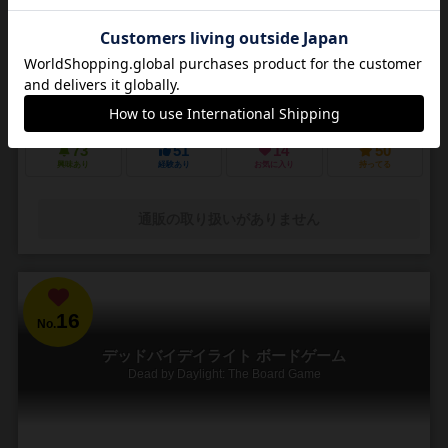
3～5人
30～45分
14歳～
4件
悪夢のような街で他の狩人を出し抜いて「血の遺志」を集めろ
ＰＳ４で発売されたフロムソフトウェアのブラッドボーンのカードゲ
ーム化。 かつて栄華を極めた古都ヤーナムでは風土病「獣の病」がは
びこっていた。あなたは「獣の病」の罹患者で...
73
51
14
50
興味あり
経験あり
お気に入り
持ってる
通販の取り扱いがありません
16
No.
デッドバイデイライト ボードゲーム
Dead by Daylight: The Board Game