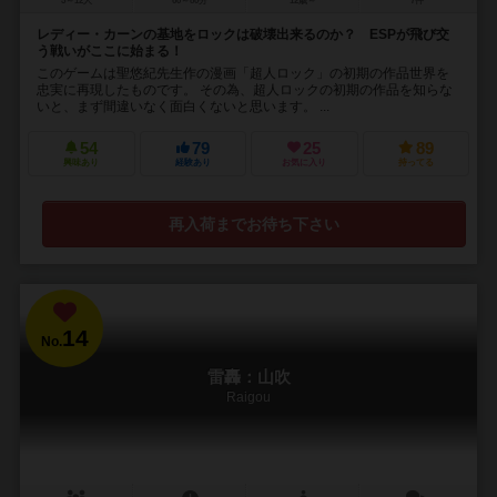
5～12人
60～80分
12歳～
7件
レディー・カーンの基地をロックは破壊出来るのか？ ESPが飛び交
う戦いがここに始まる！
このゲームは聖悠紀先生作の漫画「超人ロック」の初期の作品世界を
忠実に再現したものです。 その為、超人ロックの初期の作品を知らな
いと、まず間違いなく面白くないと思います。 ...
54
79
25
89
興味あり
経験あり
お気に入り
持ってる
再入荷までお待ち下さい
14
No.
雷轟：山吹
Raigou