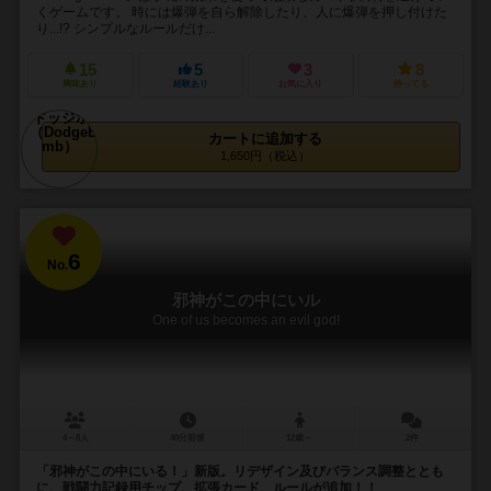
くゲームです。 時には爆弾を自ら解除したり、人に爆弾を押し付けた
り...!? シンプルなルールだけ...
15
5
3
8
興味あり
経験あり
お気に入り
持ってる
カートに追加する
1,650円（税込）
6
No.
邪神がこの中にいル
One of us becomes an evil god!
4～8人
40分前後
12歳～
2件
「邪神がこの中にいる！」新版。リデザイン及びバランス調整ととも
に、戦闘力記録用チップ、拡張カード、ルールが追加！！