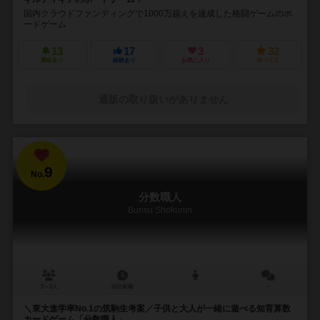
国内クラウドファンディングで1000万超えを達成した格闘ゲームのボ
ードゲーム
13
17
3
32
興味あり
経験あり
お気に入り
持ってる
通販の取り扱いがありません
9
No.
分数職人
Bunsu Shokunin
2～4人
10分前後
－
＼東大進学率No.1の筑駒生考案／子供と大人が一緒に遊べる知育算数
カードゲーム「分数職人」