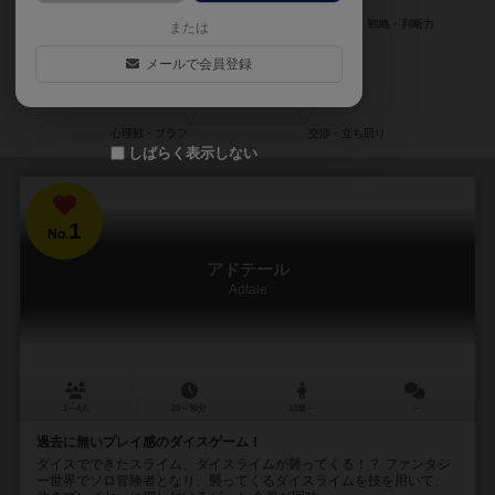
または
メールで会員登録
しばらく表示しない
1
No.
アドテール
Adtale
3～4人
20～30分
10歳～
－
過去に無いプレイ感のダイスゲーム！
ダイスでできたスライム、ダイスライムが襲ってくる！？ ファンタジ
ー世界でソロ冒険者となり、襲ってくるダイスライムを技を用いて、