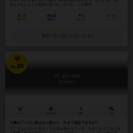
荒らされたような死体が見つかったのだ。この事件...
10
56
8
48
興味あり
経験あり
お気に入り
持ってる
通販の取り扱いがありません
30
No.
ゾンビーズ!!!
Zombies!!!
2～6人
60分前後
12歳～
2件
大量のゾンビに囲まれた街から、生きて脱出できるか⁉︎
ランダムに引いた街タイルを組み合わせていき、出来上がってゆく街
に配置される大量のゾンビコマ！ この中を、ショットガンや斧を手