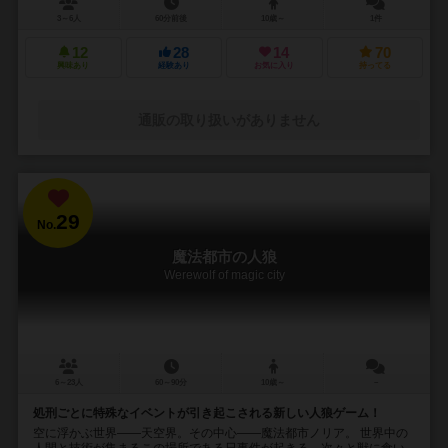
3～6人
60分前後
10歳～
1件
12
28
14
70
興味あり
経験あり
お気に入り
持ってる
通販の取り扱いがありません
29
No.
魔法都市の人狼
Werewolf of magic city
6～23人
60～90分
10歳～
－
処刑ごとに特殊なイベントが引き起こされる新しい人狼ゲーム！
空に浮かぶ世界――天空界。その中心――魔法都市ノリア。 世界中の
人間と技術が集まるこの場所である日事件が起きる。次々と獣に食い