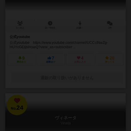
5～19人
10～999分
10歳～
1件
公式youtube
公式youtube https://www.youtube.com/channel/UCCcINwZg-
HUYcGEljblHswQ?view_as=subscriber ...
9
7
4
20
興味あり
経験あり
お気に入り
持ってる
通販の取り扱いがありません
24
No.
ヴィネータ
Vineta