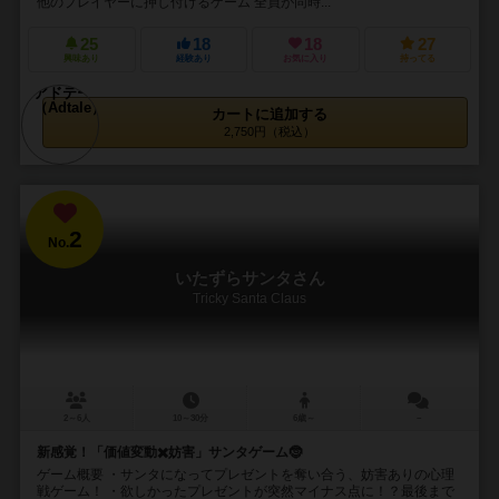
他のプレイヤーに押し付けるゲーム 全員が同時...
25
18
18
27
興味あり
経験あり
お気に入り
持ってる
カートに追加する
2,750円（税込）
2
No.
いたずらサンタさん
Tricky Santa Claus
2～6人
10～30分
6歳～
－
新感覚！「価値変動✖️妨害」サンタゲーム🤶
ゲーム概要 ・サンタになってプレゼントを奪い合う、妨害ありの心理
戦ゲーム！ ・欲しかったプレゼントが突然マイナス点に！？最後まで