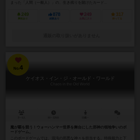
まった「人間（一般人）」の、生き残りを賭けたカード...
249
878
249
317
興味あり
経験あり
お気に入り
持ってる
通販の取り扱いがありません
4
No.
ケイオス・イン・ジ・オールド・ワールド
Chaos in the Old World
3～4人
60～120分
13歳～
－
魔が覇を競う！ウォーハンマー世界を舞台にした邪神の領地争いのボ
ードゲーム。
このボードゲームでは、混沌の邪悪な神々を担当する。特殊能力と下