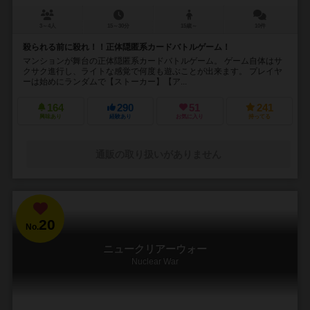
3～4人
15～30分
15歳～
10件
殺られる前に殺れ！！正体隠匿系カードバトルゲーム！
マンションが舞台の正体隠匿系カードバトルゲーム。 ゲーム自体はサ
クサク進行し、ライトな感覚で何度も遊ぶことが出来ます。 プレイヤ
ーは始めにランダムで【ストーカー】【ア...
164
290
51
241
興味あり
経験あり
お気に入り
持ってる
通販の取り扱いがありません
20
No.
ニュークリアーウォー
Nuclear War