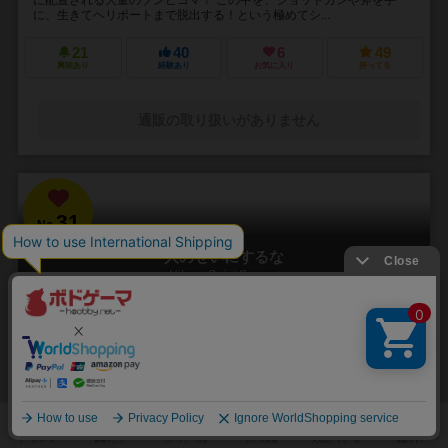
に、生きてヘリポートまで脱出する！という極めてシ...
21
40
6
49
興味あり
経験あり
お気に入り
持ってる
通販の取り扱いがありません
31
No.
人のせいにするな
Hitono Seini Suruna
3～5人
20分前後
5歳～
2件
責任をなすりつけろ！
「お前がやったんだろ！！」 やった覚えのないミスや罪を押し付けら