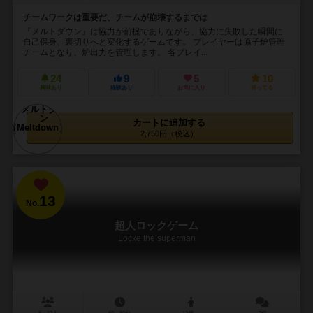
チームワークは重要だ、チームが崩壊するまでは
『メルトダウン』は協力が前提でありながら、協力に失敗した瞬間に
自己保身、裏切りへと変化するゲームです。 プレイヤーは原子炉管理
チームとなり、炉出力を管理します。 各プレイ...
24
9
5
10
興味あり
経験あり
お気に入り
持ってる
カートに追加する
2,750円（税込）
13
No.
超人ロックゲーム
Locke the superman