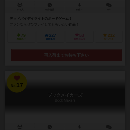
3～5人
45分前後
17歳～
6件
デッドバイデイライトのボードゲーム！
ファンならぜひプレイしてもらいたい作品！
79
227
53
212
興味あり
経験あり
お気に入り
持ってる
再入荷までお待ち下さい
17
No.
ブックメイカーズ
Book Makers