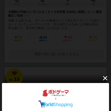
2～4人
15～40分
14歳～
14件
木製駒の手触りに 中二心をくすぐる世界観 立体的に展開していく盤面
幅広い戦術 ！！
雷轟【-山吹-】は… ポーカーや麻雀のように役を作りポイントを競う
セットコレクションゲームです。 役を成立させる為には木駒を積み、
塔を建てて、雷の術で解放しなければいけま...
73
68
24
73
興味あり
経験あり
お気に入り
持ってる
通販の取り扱いがありません
15
No.
ブラッドボーン：カードゲーム
Bloodborne: The Card Game