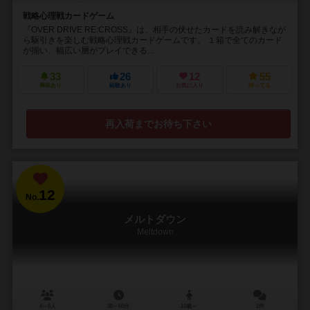
戦略心理戦カードゲーム
『OVER DRIVE RE:CROSS』は、相手の伏せたカードを読み解きなが
ら駆引きを楽しむ戦略心理戦カードゲームです。 １箱で全てのカード
が揃い、幅広い層がプレイできる...
33
26
12
55
興味あり
経験あり
お気に入り
持ってる
再入荷までお待ち下さい
12
No.
メルトダウン
Meltdown
4～6人
30～60分
10歳～
2件