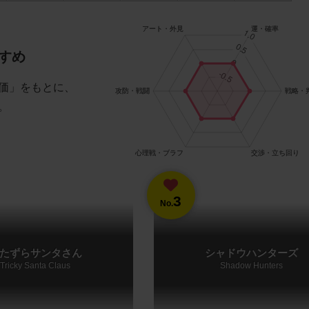
すめ
価」をもとに、
。
3
No.
たずらサンタさん
シャドウハンターズ
Tricky Santa Claus
Shadow Hunters