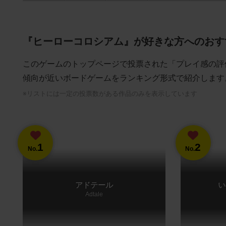
『ヒーローコロシアム』が好きな方へのおす
このゲームのトップページで投票された「プレイ感の評
傾向が近いボードゲームをランキング形式で紹介します
※リストには一定の投票数がある作品のみを表示しています
1
2
No.
No.
アドテール
い
Adtale