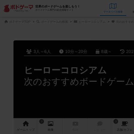
世界のボードゲームを楽しもう！
ボードゲーム専門の総合情報サイト
データベース
検
ボドゲーマTOP
ボードゲームの検索
ヒーローコロシアム
次のおすすめ
3人～6人
10分～20分
8歳～
20
ヒーローコロシアム
次のおすすめボードゲー
3
3
ゲーム
トップ
画像
動画
レビュー
店舗/
カフェ