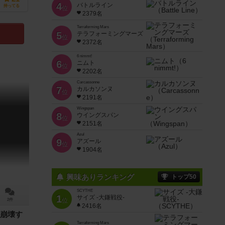
4
バトルライン
持ってる
位
2379名
Terraforming Mars
5
テラフォーミングマーズ
位
2372名
6 nimmt!
6
ニムト
位
2202名
Carcassonne
7
カルカソンヌ
位
2191名
Wingspan
8
ウイングスパン
位
2151名
Azul
9
アズール
位
1904名
興味ありランキング
トップ50
SCYTHE
1
サイズ -大鎌戦役-
位
2件
2416名
崩壊す
Terraforming Mars