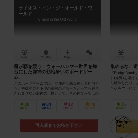
ケイオス・イン・ジ・オールド・ワ
ールド
Chaos in the Old World
3～4人
60～120分
13歳～
－
3～6人
魔が覇を競う！ウォーハンマー世界を舞
集めるな、避
台にした邪神の領地争いのボードゲー
『DodgeBo
ム。
ド(爆弾)を避け
ら解除したり、人
このボードゲームでは、混沌の邪悪な神々を担当す
ルなルールだけ..
る。特殊能力と下僕の軍勢のどちらをとっても異色
きわまりない邪神の一柱として、その神ならではの
邪悪さや戦力を駆使してオールドワール...
30
34
12
49
15
興味あり
経験あり
お気に入り
持ってる
興味あり
再入荷までお待ち下さい