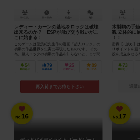
5～12人
60～80分
12歳～
7件
2～4人
レディー・カーンの基地をロックは破壊
木製駒の手触
出来るのか？ ESPが飛び交う戦いがこ
観 立体的に
こに始まる！
！！
このゲームは聖悠紀先生作の漫画「超人ロック」の
雷轟【-山吹-】
初期の作品世界を忠実に再現したものです。 その
りポイントを競
為、超人ロックの初期の作品を知らないと、まず間
役を成立させる
違いなく面白くないと思います。 ...
の術で解放しなけ
54
79
25
89
73
興味あり
経験あり
お気に入り
持ってる
興味あり
通販
再入荷までお待ち下さい
16
17
No.
No.
デッドバイデイライト ボードゲーム