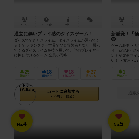
3～4人
20～30分
10歳～
－
2～6人
過去に無いプレイ感のダイスゲーム！
新感覚！「価
🤶
ダイスでできたスライム、ダイスライムが襲ってく
る！？ ファンタジー世界でソロ冒険者となり、襲っ
ゲーム概要 ・
てくるダイスライムを技を用いて、他のプレイヤー
う、妨害ありの
に押し付けるゲーム 全員が同時...
ントが突然マイ
い！ ・友達・恋人
25
18
18
27
1
興味あり
経験あり
お気に入り
持ってる
興味あり
カートに追加する
通販
2,750円（税込）
4
5
No.
No.