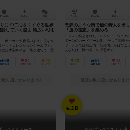
15～40分
14歳～
14件
3～5人
30～45分
14歳～
りに 中二心をくすぐる世界
悪夢のような街で他の狩人を出し
展開していく盤面 幅広い戦術
「血の遺志」を集めろ
ＰＳ４で発売されたフロムソフトウェア
ボーンのカードゲーム化。 かつて栄華を
は… ポーカーや麻雀のように役を作
ヤーナムでは風土病「獣の病」がはびこ
うセットコレクションゲームです。
あなたは「獣の病」の罹患者で...
為には木駒を積み、塔を建てて、雷
ればいけま...
68
24
73
73
51
14
経験あり
お気に入り
持ってる
興味あり
経験あり
お気に入り
の取り扱いがありません
通販の取り扱いがありませ
18
No.
ブックメイカーズ
ドラゴンクエスト人狼