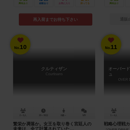
興味あり
経験あり
お気に入り
持ってる
興味あり
通販
再入荷までお待ち下さい
10
11
No.
No.
クルティザン
オーバード
Courtisans
ュ
OVER 
2～5人
20～30分
8歳～
5件
1～4人
繁栄か凋落か。女王を取り巻く宮廷人の
戦略心理戦カ
未来は、全て計算されていた…
『OVER DRI