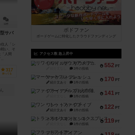
12件
ボドファン
型サバ
ボードゲームに特化したクラウドファンディング
の住人「シ
の戦い、そ
アクセス数 急上昇中
た「人間
..
リワイルド：サウスアメリカ
552
PT
紹介文なし
2件の投稿
317
持ってる
マーケットフレッシュ
170
PT
紹介文あり
1件の投稿
ん
ファイアー・ブルズ / 火牛陣
141
PT
紹介文なし
1件の投稿
ワン・トゥ・ファイブ
122
PT
紹介文あり
1件の投稿
トランスオリエント・エクスプレス
119
PT
紹介文なし
1件の投稿
フラットアイアン
118