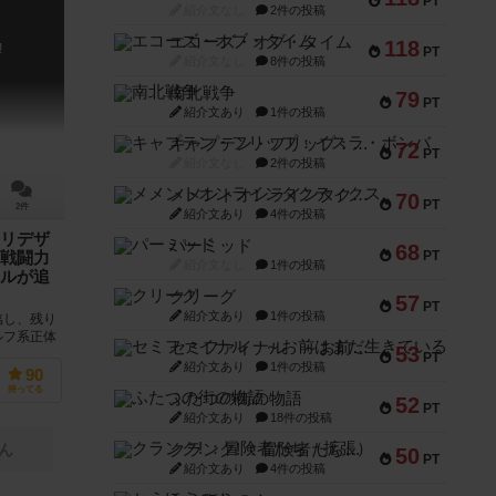
PT
紹介文なし
2件の投稿
エコーズ・オブ・タイム
118
!
PT
紹介文なし
8件の投稿
南北戦争
79
PT
紹介文あり
1件の投稿
キャプテン・フリップ：イスラ・ボンバ
72
PT
紹介文なし
2件の投稿
メメントオンラインタクティクス
70
PT
2件
紹介文あり
4件の投稿
リデザ
パーミッド
68
PT
戦闘力
紹介文なし
1件の投稿
ルが追
クリーグ
57
PT
紹介文あり
1件の投稿
臨し、残り
ルフ系正体
セミファイナル ～お前はまだ生きている～
53
新版として
PT
紹介文あり
1件の投稿
90
持ってる
ふたつの街の物語
52
PT
紹介文あり
18件の投稿
クランク! ：冒険者たち（拡張）
ん
50
PT
紹介文あり
4件の投稿