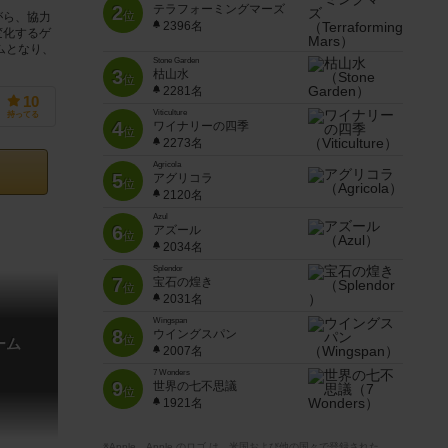
2
テラフォーミングマーズ
位
がら、協力
2396名
変化するゲ
ムとなり、
Stone Garden
3
枯山水
位
2281名
10
Viticulture
持ってる
4
ワイナリーの四季
位
2273名
Agricola
5
アグリコラ
位
2120名
Azul
6
アズール
位
2034名
Splendor
7
宝石の煌き
位
2031名
Wingspan
8
ウイングスパン
位
ーム
2007名
7 Wonders
9
世界の七不思議
位
1921名
※Apple、Apple のロゴ は、米国および他の国々で登録された