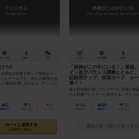
ドッジボム
邪神がこの中にいル
DodgeBomb
One of us becomes an evil god
10～30分
8歳～
3件
4～8人
40分前後
12歳～
けろ!!
「邪神がこの中にいる！」新版。
イン及びバランス調整とともに、
mb』は手札の効果を使って危険なカー
記録用チップ、拡張カード、ルー
ていくゲームです。 時には爆弾を自
加！！
に爆弾を押し付けたり...!? シンプ
.
最も狂気度が高いプレイヤーに邪神が降
の人類側プレイヤーと対決する。クトゥ
隠匿ゲーム「邪神がこの中にいる！」が
復活。 カードのリデザイン、ゲーム...
5
3
8
54
60
15
経験あり
お気に入り
持ってる
興味あり
経験あり
お気に入り
カートに追加する
通販の取り扱いがありませ
1,650円（税込）