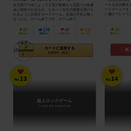
ードを読み解き
女王陛下の命によって王室の執事から宮廷での晩餐
ードゲームです
会に招待されるなか、なるべく女王の寵愛を受けら
い層がプレイできる
れるように目指すカードゲーム。全員の手札が無く
なったら、ゲーム終了です。ゲーム終了...
87
178
40
131
33
興味あり
経験あり
お気に入り
持ってる
興味あり
カートに追加する
再
4,400円（税込）
13
14
No.
No.
超人ロックゲーム
Locke the superman