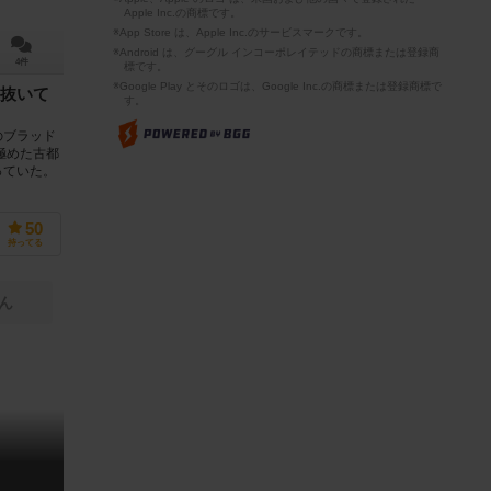
Apple Inc.の商標です。
※App Store は、Apple Inc.のサービスマークです。
※Android は、グーグル インコーポレイテッドの商標または登録商
4件
標です。
※Google Play とそのロゴは、Google Inc.の商標または登録商標で
抜いて
す。
のブラッド
極めた古都
っていた。
50
持ってる
ん