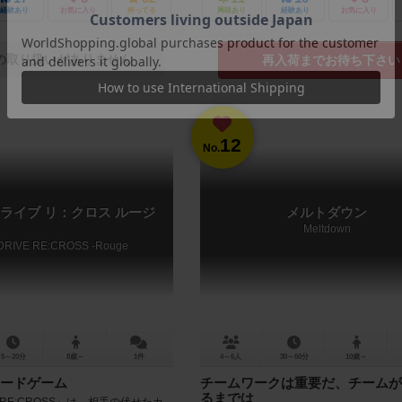
経験あり
お気に入り
持ってる
興味あり
経験あり
お気に入り
の取り扱いがありません
再入荷までお待ち下さい
12
No.
ライブ リ：クロス ルージ
メルトダウン
Meltdown
DRIVE RE:CROSS -Rouge
5～20分
8歳～
1件
4～6人
30～60分
10歳～
ードゲーム
チームワークは重要だ、チームが
るまでは
VE RE:CROSS』は、相手の伏せたカ