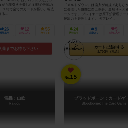
ながら駆引きを楽しむ戦略心理戦カ
『メルトダウン』は協力が前提でありな
。 １箱で全てのカードが揃い、幅広
に失敗した瞬間に自己保身、裏切りへと
...
ームです。 プレイヤーは原子炉管理チー
炉出力を管理します。 各プレイ...
26
12
55
24
9
5
経験あり
お気に入り
持ってる
興味あり
経験あり
お気に入り
カートに追加する
入荷までお待ち下さい
2,750円（税込）
15
No.
雷轟：山吹
ブラッドボーン：カードゲ
Raigou
Bloodborne: The Card Game