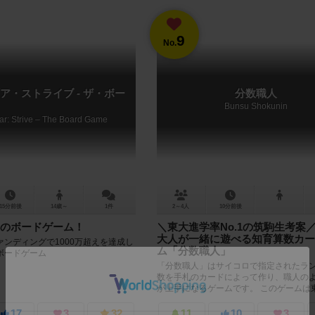
9
No.
ア・ストライブ - ザ・ボー
分数職人
Bunsu Shokunin
ear: Strive – The Board Game
15分前後
14歳～
1件
2～4人
10分前後
のボードゲーム！
＼東大進学率No.1の筑駒生考案
大人が一緒に遊べる知育算数カー
ンディングで1000万超えを達成し
ム「分数職人」
ボードゲーム
「分数職人」はサイコロで指定されたラ
数を手札のカードによって作り、職人の
が上手になるゲームです。 このゲームは
No.1を誇る進学校”筑波大学附...
17
3
32
11
10
3