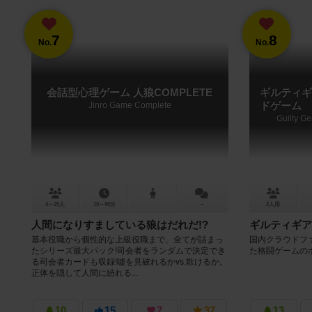
7
8
No.
No.
会話型心理ゲーム 人狼COMPLETE
ギルティギ
Jinro Game Complete
ドゲーム
Guilty G
4～25人
10～90分
－
2人用
人間になりすましている狼はだれだ!?
ギルティギア
基本役職から個性的な上級役職まで、全てが詰まっ
国内クラウドファ
たシリーズ最大パック!司会者をランダムで決定でき
た格闘ゲームの
る司会者カードも収録!噓を見破れるかvs.欺けるか。
正体を隠して人間に紛れる...
10
15
7
37
13