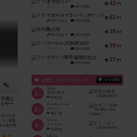
とうほうの！
42
PT
紹介文なし
1件の投稿
スターマイン・ラミー ポケット
42
PT
紹介文あり
2件の投稿
海兵隊
39
PT
紹介文あり
1件の投稿
スーパーストア3000
39
PT
紹介文なし
1件の投稿
フリップ７：復讐心とともに
37
PT
紹介文なし
2件の投稿
お気に入りランキング
トップ50
Splendor
－
1
宝石の煌き
位
4042名
／子供と
ドゲー
Die Siedler von Catan
2
カタン
位
3617名
ンダムな分
ように算数
Dominion
3
ドミニオン
東大進学率
位
2530名
21
Battle Line