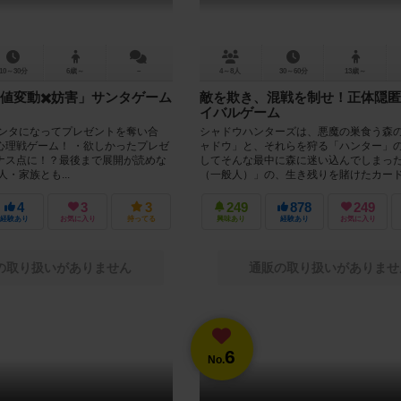
10～30分
6歳～
－
4～8人
30～60分
13歳～
値変動✖️妨害」サンタゲーム
敵を欺き、混戦を制せ！正体隠匿
イバルゲーム
サンタになってプレゼントを奪い合
シャドウハンターズは、悪魔の巣食う森
心理戦ゲーム！ ・欲しかったプレゼ
ャドウ」と、それらを狩る「ハンター」
ナス点に！？最後まで展開が読めな
してそんな最中に森に迷い込んでしまっ
・家族とも...
（一般人）」の、生き残りを賭けたカード.
4
3
3
249
878
249
経験あり
お気に入り
持ってる
興味あり
経験あり
お気に入り
の取り扱いがありません
通販の取り扱いがありませ
6
No.