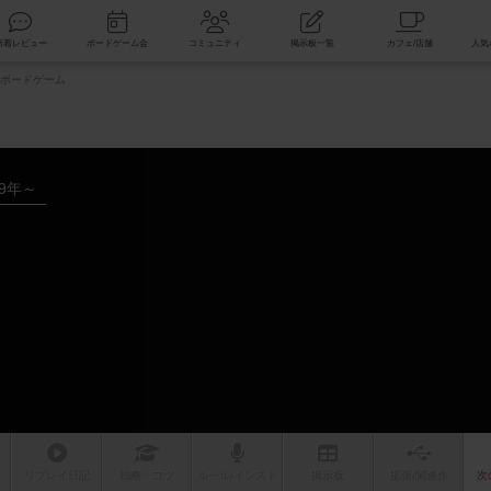
索
新着レビュー
ボードゲーム会
コミュニティ
掲示板一覧
ボードゲーム
19年～
ム
リプレイ
日記
戦略
・コツ
ルール
/インスト
掲示板
拡張/関連
作
次