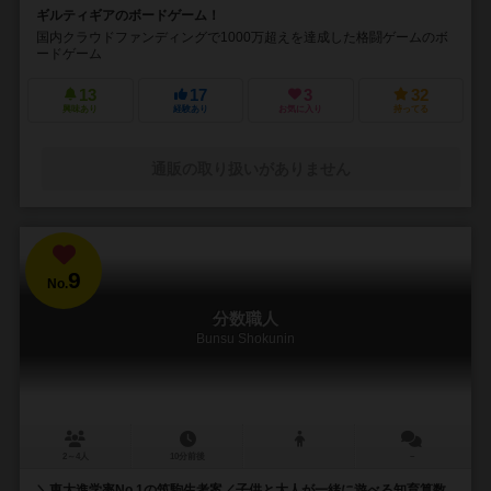
ギルティギアのボードゲーム！
国内クラウドファンディングで1000万超えを達成した格闘ゲームのボ
ードゲーム
13
17
3
32
興味あり
経験あり
お気に入り
持ってる
通販の取り扱いがありません
9
No.
分数職人
Bunsu Shokunin
2～4人
10分前後
－
＼東大進学率No.1の筑駒生考案／子供と大人が一緒に遊べる知育算数