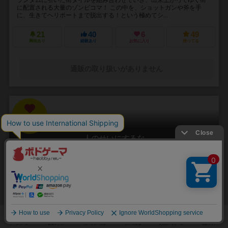
に配置される大量のゾンビコマ！ この中を、ショットガンや斧を手
に、生きてヘリポートまで脱出する！という極めてシ...
21
40
6
49
興味あり
経験あり
お気に入り
持ってる
通販の取り扱いがありません
31
No.
人のせいにするな
Hitono Seini Suruna
3～5人
20分前後
5歳～
2件
責任をなすりつけろ！