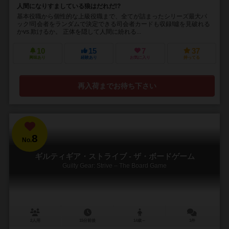
人間になりすましている狼はだれだ!?
基本役職から個性的な上級役職まで、全てが詰まったシリーズ最大パ
ック!司会者をランダムで決定できる司会者カードも収録!噓を見破れる
かvs.欺けるか。 正体を隠して人間に紛れる...
10
15
7
37
興味あり
経験あり
お気に入り
持ってる
再入荷までお待ち下さい
8
No.
ギルティギア・ストライブ - ザ・ボードゲーム
Guilty Gear: Strive – The Board Game
2人用
15分前後
14歳～
1件