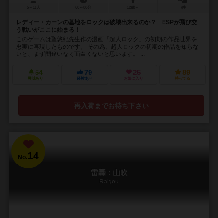
5～12人
60～80分
12歳～
7件
レディー・カーンの基地をロックは破壊出来るのか？ ESPが飛び交
う戦いがここに始まる！
このゲームは聖悠紀先生作の漫画「超人ロック」の初期の作品世界を
忠実に再現したものです。 その為、超人ロックの初期の作品を知らな
いと、まず間違いなく面白くないと思います。 ...
54
79
25
89
興味あり
経験あり
お気に入り
持ってる
再入荷までお待ち下さい
14
No.
雷轟：山吹
Raigou