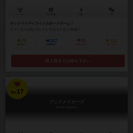
3～5人
45分前後
17歳～
6件
デッドバイデイライトのボードゲーム！
ファンならぜひプレイしてもらいたい作品！
79
227
53
213
興味あり
経験あり
お気に入り
持ってる
再入荷までお待ち下さい
17
No.
ブックメイカーズ
Book Makers