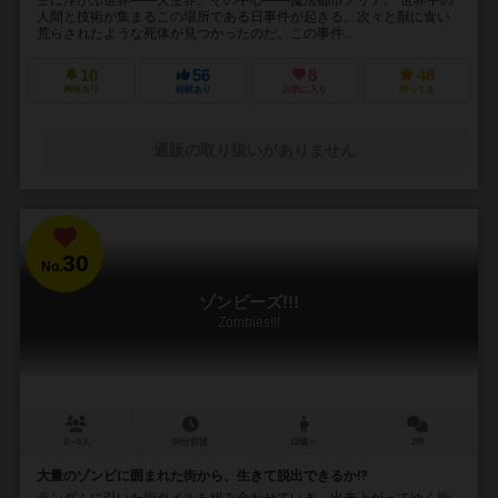
人間と技術が集まるこの場所である日事件が起きる。次々と獣に食い
荒らされたような死体が見つかったのだ。この事件...
10
56
8
48
興味あり
経験あり
お気に入り
持ってる
通販の取り扱いがありません
30
No.
ゾンビーズ!!!
Zombies!!!
2～6人
60分前後
12歳～
2件
大量のゾンビに囲まれた街から、生きて脱出できるか⁉︎
ランダムに引いた街タイルを組み合わせていき、出来上がってゆく街