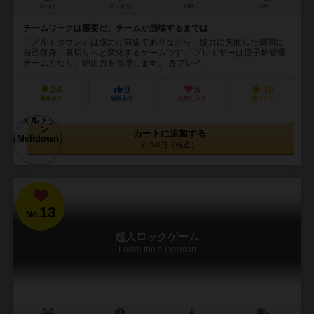
4～6人
30～60分
10歳～
2件
チームワークは重要だ、チームが崩壊するまでは
『メルトダウン』は協力が前提でありながら、協力に失敗した瞬間に
自己保身、裏切りへと変化するゲームです。 プレイヤーは原子炉管理
チームとなり、炉出力を管理します。 各プレイ...
24
9
5
10
興味あり
経験あり
お気に入り
持ってる
カートに追加する
2,750円（税込）
13
No.
超人ロックゲーム
Locke the superman