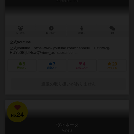
Zombie Jinro
5～19人
10～999分
10歳～
1件
公式youtube
公式youtube https://www.youtube.com/channel/UCCcINwZg-
HUYcGEljblHswQ?view_as=subscriber ...
9
7
4
20
興味あり
経験あり
お気に入り
持ってる
通販の取り扱いがありません
24
No.
ヴィネータ
Vineta