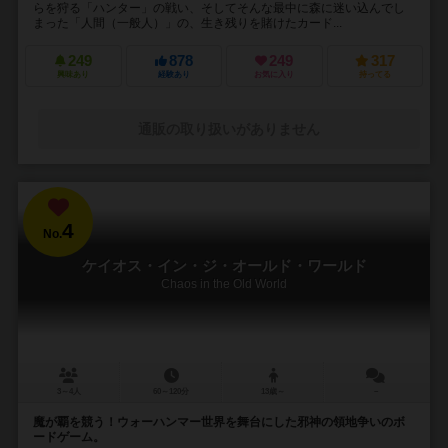
らを狩る「ハンター」の戦い、そしてそんな最中に森に迷い込んでし
まった「人間（一般人）」の、生き残りを賭けたカード...
249
878
249
317
興味あり
経験あり
お気に入り
持ってる
通販の取り扱いがありません
4
No.
ケイオス・イン・ジ・オールド・ワールド
Chaos in the Old World
3～4人
60～120分
13歳～
－
魔が覇を競う！ウォーハンマー世界を舞台にした邪神の領地争いのボ
ードゲーム。