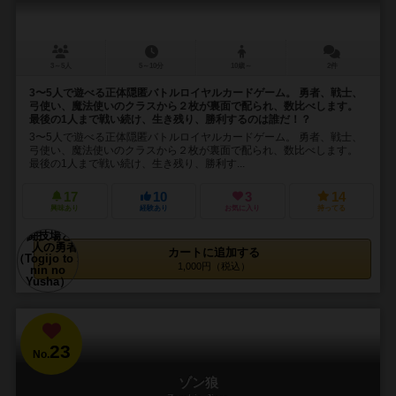
3～5人
5～10分
10歳～
2件
3〜5人で遊べる正体隠匿バトルロイヤルカードゲーム。 勇者、戦士、
弓使い、魔法使いのクラスから２枚が裏面で配られ、数比べします。
最後の1人まで戦い続け、生き残り、勝利するのは誰だ！？
3〜5人で遊べる正体隠匿バトルロイヤルカードゲーム。 勇者、戦士、
弓使い、魔法使いのクラスから２枚が裏面で配られ、数比べします。
最後の1人まで戦い続け、生き残り、勝利す...
17
10
3
14
興味あり
経験あり
お気に入り
持ってる
カートに追加する
1,000円（税込）
23
No.
ゾン狼