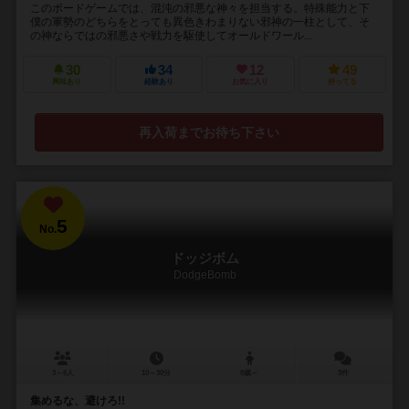
このボードゲームでは、混沌の邪悪な神々を担当する。特殊能力と下
僕の軍勢のどちらをとっても異色きわまりない邪神の一柱として、そ
の神ならではの邪悪さや戦力を駆使してオールドワール...
30
34
12
49
興味あり
経験あり
お気に入り
持ってる
再入荷までお待ち下さい
5
No.
ドッジボム
DodgeBomb
3～6人
10～30分
8歳～
3件
集めるな、避けろ!!