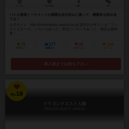
2～4人
45分前後
10歳～
4件
バトル漫画トーナメントの展開を自分好みに操って、優勝者を読み当
てる！
公式サイト http://bookmakers.sakura.ne.jp/ 架空の少年マンガ『ブッ
クメイカーズ』 いろいろあった。本当にいろいろあって、物語は最終
章！...
78
177
26
144
興味あり
経験あり
お気に入り
持ってる
再入荷までお待ち下さい
18
No.
ドラゴンクエスト人狼
DRAGON QUEST ZINROU