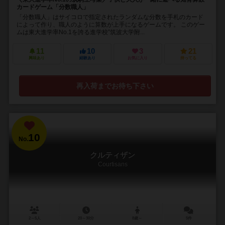
カードゲーム「分数職人」
「分数職人」はサイコロで指定されたランダムな分数を手札のカード
によって作り、職人のように算数が上手になるゲームです。 このゲー
ムは東大進学率No.1を誇る進学校”筑波大学附...
11
10
3
21
興味あり
経験あり
お気に入り
持ってる
再入荷までお待ち下さい
10
No.
クルティザン
Courtisans
2～5人
20～30分
8歳～
5件