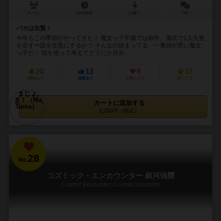
3～6人
30分前後
13歳～
3件
バカは生贄！
今年もこの季節がやってきた！ 魔女っ子学園では毎年、儀式で1人生贄
を出すー誰を生贄にするか？ そんなの決まってる、一番頭が悪い魔女
っ子だ！ 頭を使って考えてどうにか自分...
20
13
9
17
興味あり
経験あり
お気に入り
持ってる
カートに追加する
2,200円（税込）
28
No.
コズミック・エンカウンター 銀河強襲
Cosmic Encounter: Cosmic Incursion