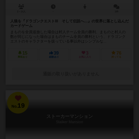
2～14人
－
2件
人狼を『ドラゴンクエストⅢ そして伝説へ…』の世界に落とし込んだ
カードゲーム
まものを全員追放した場合は村人チーム全員の勝利、まものと村人の
数が同じになった場合はまものチーム全員の勝利という、ドラゴンク
エストのキャラクターを扱っている事以外はシンプルな...
15
39
3
76
興味あり
経験あり
お気に入り
持ってる
通販の取り扱いがありません
19
No.
ストーカーマンション
Stalker Mansion