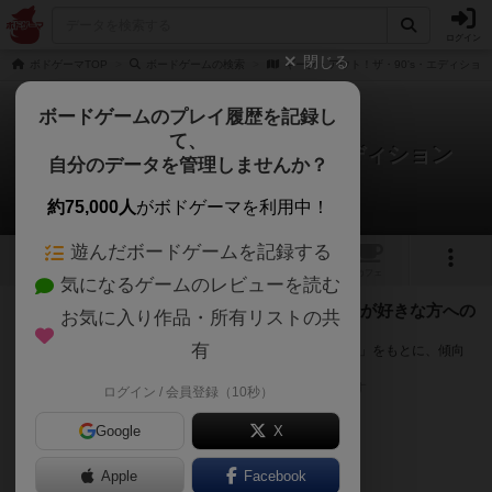
ログイン
閉じる
ボドゲーマTOP
ボードゲームの検索
ギーク・アウト！ザ・90's・エディション
ボードゲームのプレイ履歴を記録し
て、
ギーク・アウト！ザ・90's・エディション
自分のデータを管理しませんか？
次のおすすめボードゲーム
約75,000人
がボドゲーマを利用中！
遊んだボードゲームを記録する
1
トップ
画像
動画
レビュー
カフェ
気になるゲームのレビューを読む
『ギーク・アウト！ザ・90's・エディション』が好きな方への
お気に入り作品・所有リストの共
おすすめ
有
このゲームのトップページで投票された「プレイ感の評価」をもとに、傾向
が近いボードゲームをランキング形式で紹介します。
※リストには一定の投票数がある作品のみを表示しています
ログイン / 会員登録（10秒）
Google
X
Apple
Facebook