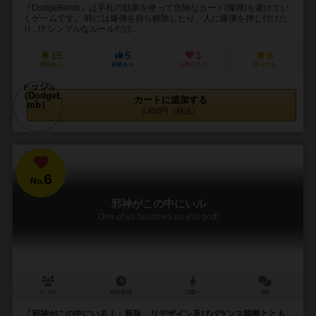
『DodgeBomb』は手札の効果を使って危険なカード(爆弾)を避けてい
くゲームです。 時には爆弾を自ら解除したり、人に爆弾を押し付けた
り...!? シンプルなルールだけ...
15
5
3
8
興味あり
経験あり
お気に入り
持ってる
カートに追加する
1,650円（税込）
6
No.
邪神がこの中にいル
One of us becomes an evil god!
4～8人
40分前後
12歳～
2件
「邪神がこの中にいる！」新版。リデザイン及びバランス調整ととも