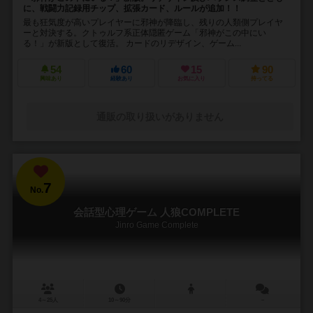
に、戦闘力記録用チップ、拡張カード、ルールが追加！！
最も狂気度が高いプレイヤーに邪神が降臨し、残りの人類側プレイヤ
ーと対決する。クトゥルフ系正体隠匿ゲーム「邪神がこの中にい
る！」が新版として復活。 カードのリデザイン、ゲーム...
54
60
15
90
興味あり
経験あり
お気に入り
持ってる
通販の取り扱いがありません
7
No.
会話型心理ゲーム 人狼COMPLETE
Jinro Game Complete
4～25人
10～90分
－