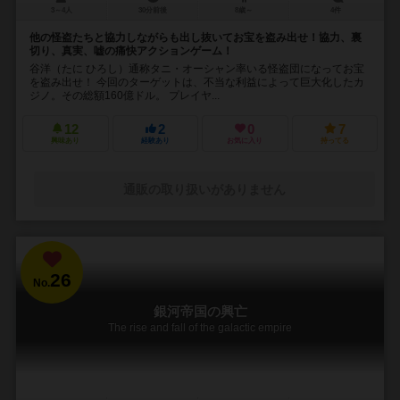
3～4人
30分前後
8歳～
4件
他の怪盗たちと協力しながらも出し抜いてお宝を盗み出せ！協力、裏
切り、真実、嘘の痛快アクションゲーム！
谷洋（たに ひろし）通称タニ・オーシャン率いる怪盗団になってお宝
を盗み出せ！ 今回のターゲットは、不当な利益によって巨大化したカ
ジノ。その総額160億ドル。 プレイヤ...
12
2
0
7
興味あり
経験あり
お気に入り
持ってる
通販の取り扱いがありません
26
No.
銀河帝国の興亡
The rise and fall of the galactic empire