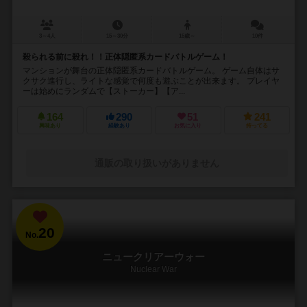
3～4人
15～30分
15歳～
10件
殺られる前に殺れ！！正体隠匿系カードバトルゲーム！
マンションが舞台の正体隠匿系カードバトルゲーム。 ゲーム自体はサ
クサク進行し、ライトな感覚で何度も遊ぶことが出来ます。 プレイヤ
ーは始めにランダムで【ストーカー】【ア...
164
290
51
241
興味あり
経験あり
お気に入り
持ってる
通販の取り扱いがありません
20
No.
ニュークリアーウォー
Nuclear War