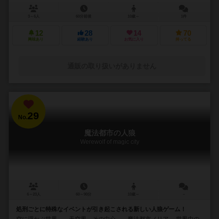
3～6人
60分前後
10歳～
1件
12
28
14
70
興味あり
経験あり
お気に入り
持ってる
通販の取り扱いがありません
29
No.
魔法都市の人狼
Werewolf of magic city
6～23人
60～90分
10歳～
－
処刑ごとに特殊なイベントが引き起こされる新しい人狼ゲーム！
空に浮かぶ世界――天空界。その中心――魔法都市ノリア。 世界中の