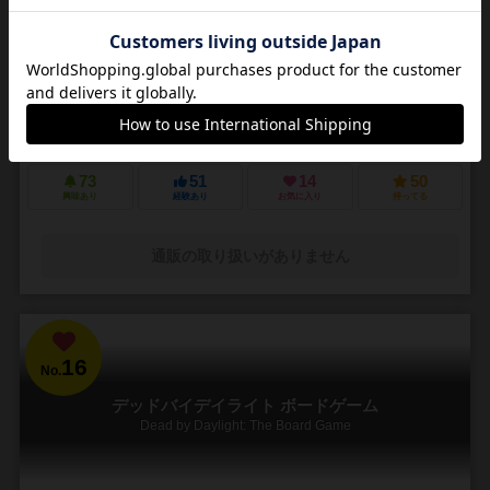
3～5人
30～45分
14歳～
4件
悪夢のような街で他の狩人を出し抜いて「血の遺志」を集めろ
ＰＳ４で発売されたフロムソフトウェアのブラッドボーンのカードゲ
ーム化。 かつて栄華を極めた古都ヤーナムでは風土病「獣の病」がは
びこっていた。あなたは「獣の病」の罹患者で...
73
51
14
50
興味あり
経験あり
お気に入り
持ってる
通販の取り扱いがありません
16
No.
デッドバイデイライト ボードゲーム
Dead by Daylight: The Board Game