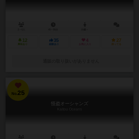
2～6人
45～55分
10歳～
－
12
35
4
27
興味あり
経験あり
お気に入り
持ってる
通販の取り扱いがありません
25
No.
怪盗オーシャンズ
Kaitou Oceans