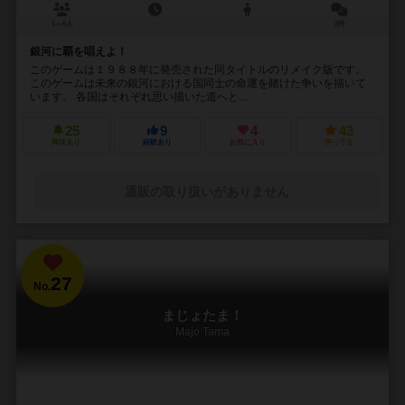
1～6人
－
3件
銀河に覇を唱えよ！
このゲームは１９８８年に発売された同タイトルのリメイク版です。
このゲームは未来の銀河における国同士の命運を賭けた争いを描いて
います。 各国はそれぞれ思い描いた道へと...
25
9
4
43
興味あり
経験あり
お気に入り
持ってる
通販の取り扱いがありません
27
No.
まじょたま！
Majo Tama