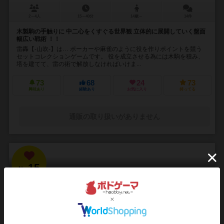
2～4人
15～40分
14歳～
14件
木製駒の手触りに 中二心をくすぐる世界観 立体的に展開していく盤面
幅広い戦術 ！！
雷轟【-山吹-】は… ポーカーや麻雀のように役を作りポイントを競う
セットコレクションゲームです。 役を成立させる為には木駒を積み、
塔を建てて、雷の術で解放しなければいけま...
73
68
24
73
興味あり
経験あり
お気に入り
持ってる
通販の取り扱いがありません
15
No.
ブラッドボーン：カードゲーム
Bloodborne: The Card Game