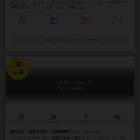
戦ゲーム！ ・欲しかったプレゼントが突然マイナス点に！？最後まで
展開が読めない！ ・友達・恋人・家族とも...
1
4
3
3
興味あり
経験あり
お気に入り
持ってる
通販の取り扱いがありません
3
No.
シャドウハンターズ
Shadow Hunters
4～8人
30～60分
13歳～
12件
敵を欺き、混戦を制せ！正体隠匿型サバイバルゲーム
シャドウハンターズは、悪魔の巣食う森の住人「シャドウ」と、それ