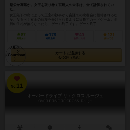
繁栄か凋落か。女王を取り巻く宮廷人の未来は、全て計算されてい
た…
女王陛下の命によって王室の執事から宮廷での晩餐会に招待されるな
か、なるべく女王の寵愛を受けられるように目指すカードゲーム。全
員の手札が無くなったら、ゲーム終了です。ゲーム終了...
87
178
40
131
興味あり
経験あり
お気に入り
持ってる
カートに追加する
4,400円（税込）
11
No.
オーバードライブ リ：クロス ルージュ
OVER DRIVE RE:CROSS -Rouge