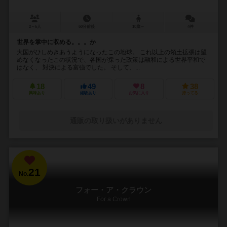
2～6人
60分前後
10歳～
4件
世界を掌中に収める。。。か
大国がひしめきあうようになったこの地球。 これ以上の領土拡張は望
めなくなったこの状況で、各国が採った政策は融和による世界平和で
はなく、 対決による富強でした。 そして、...
18
49
8
38
興味あり
経験あり
お気に入り
持ってる
通販の取り扱いがありません
21
No.
フォー・ア・クラウン
For a Crown