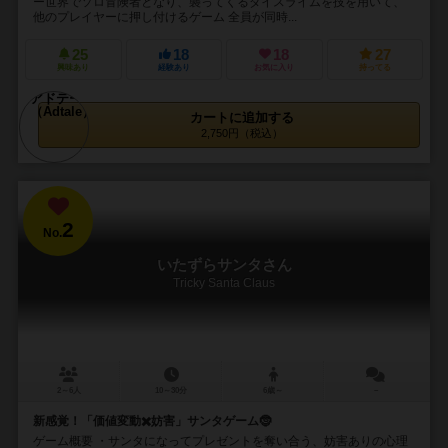
ー世界でソロ冒険者となり、襲ってくるダイスライムを技を用いて、
他のプレイヤーに押し付けるゲーム 全員が同時...
25
18
18
27
興味あり
経験あり
お気に入り
持ってる
カートに追加する
2,750円（税込）
2
No.
いたずらサンタさん
Tricky Santa Claus
2～6人
10～30分
6歳～
－
新感覚！「価値変動✖️妨害」サンタゲーム🤶
ゲーム概要 ・サンタになってプレゼントを奪い合う、妨害ありの心理