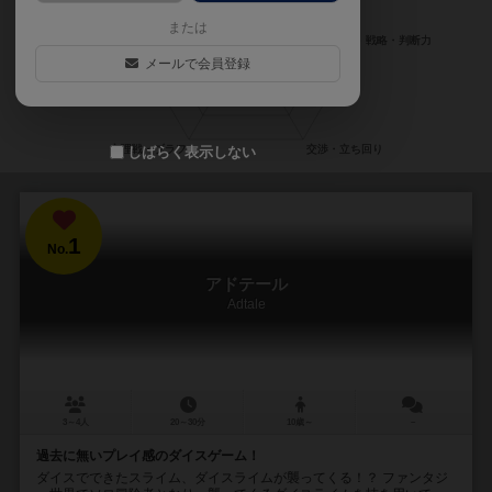
または
メールで会員登録
しばらく表示しない
1
No.
アドテール
Adtale
3～4人
20～30分
10歳～
－
過去に無いプレイ感のダイスゲーム！
ダイスでできたスライム、ダイスライムが襲ってくる！？ ファンタジ