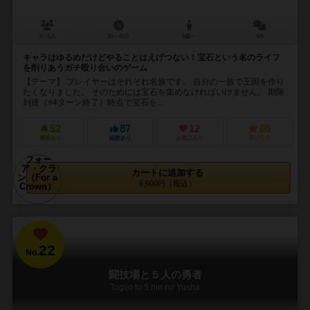
3～5人
30～45分
8歳～
5件
キャラはゆるめだけどやることはえげつない！宝石という名のライフ
を削りあうガチ殴り合いのゲーム
【テーマ】 プレイヤーはそれぞれ名族です。 自分の一族で王国を作り
たくなりました。 そのためには宝石を集めなければいけません。 期限
到達（※4ターン終了）時点で宝石を...
52
87
12
60
興味あり
経験あり
お気に入り
持ってる
カートに追加する
6,600円（税込）
22
No.
闘技場と５人の勇者
Togijo to 5 nin no Yusha