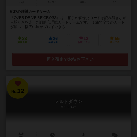
1～4人
5～20分
8歳～
1件
戦略心理戦カードゲーム
『OVER DRIVE RE:CROSS』は、相手の伏せたカードを読み解きなが
ら駆引きを楽しむ戦略心理戦カードゲームです。 １箱で全てのカード
が揃い、幅広い層がプレイできる...
33
26
12
55
興味あり
経験あり
お気に入り
持ってる
再入荷までお待ち下さい
12
No.
メルトダウン
Meltdown