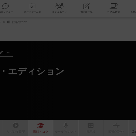
索
新着レビュー
ボードゲーム会
コミュニティ
掲示板一覧
ン
戦略やコツ
19年～
s・エディション
リプレイ
日記
戦略
・コツ
ルール
/インスト
掲示板
拡張/関連
作
次