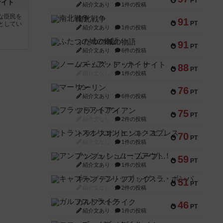
PT
ナイト
紹介文あり
1件の投稿
な臣民を
南北戦争
91
PT
としてい
紹介文あり
1件の投稿
ふたつの城の物語
91
PT
紹介文あり
6件の投稿
ノームズ・アット・ナイト
88
PT
紹介文なし
1件の投稿
マーリン
76
PT
紹介文あり
6件の投稿
フラットアイアン
75
PT
紹介文なし
2件の投稿
トランスオリエント・エクスプレス
70
PT
紹介文なし
1件の投稿
アンブッシュ！：ムーブアウト！
59
PT
紹介文あり
1件の投稿
キャプテン・フリップ：イスラ・ボンバ
51
PT
紹介文なし
2件の投稿
ガルフストライク
46
PT
紹介文あり
1件の投稿