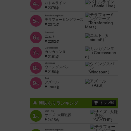
4
バトルライン
位
2378名
Terraforming Mars
5
テラフォーミングマーズ
位
2371名
6 nimmt!
6
ニムト
位
2202名
Carcassonne
7
カルカソンヌ
位
2191名
Wingspan
8
ウイングスパン
位
2150名
Azul
9
アズール
位
1903名
興味ありランキング
トップ50
SCYTHE
1
サイズ -大鎌戦役-
位
2415名
Terraforming Mars