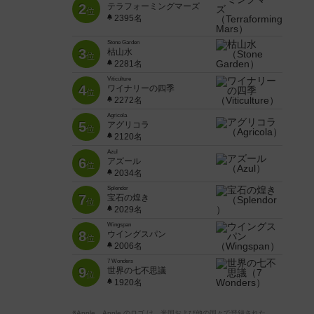
2
テラフォーミングマーズ
位
2395名
Stone Garden
3
枯山水
位
2281名
Viticulture
4
ワイナリーの四季
位
2272名
Agricola
5
アグリコラ
位
2120名
Azul
6
アズール
位
2034名
Splendor
7
宝石の煌き
位
2029名
Wingspan
8
ウイングスパン
位
2006名
7 Wonders
9
世界の七不思議
位
1920名
※Apple、Apple のロゴ は、米国および他の国々で登録された