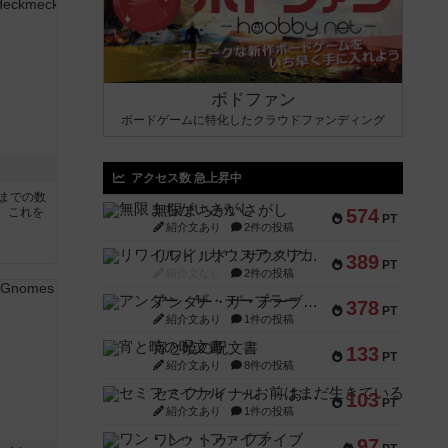
ボドファン
ボードゲームに特化したクラウドファンディング
アクセス数 急上昇中
5までの数
無限まちがいさがし
。これを
574
PT
紹介文あり
2件の投稿
リワイルド：サウスアメリカ
389
PT
紹介文なし
2件の投稿
アンダー・ザ・テーブラー
378
PT
紹介文あり
1件の投稿
宵と暁の呪文書
133
PT
紹介文あり
8件の投稿
セミファイナル ～お前はまだ生きている～
103
PT
紹介文あり
1件の投稿
ワン・トゥ・ファイブ
97