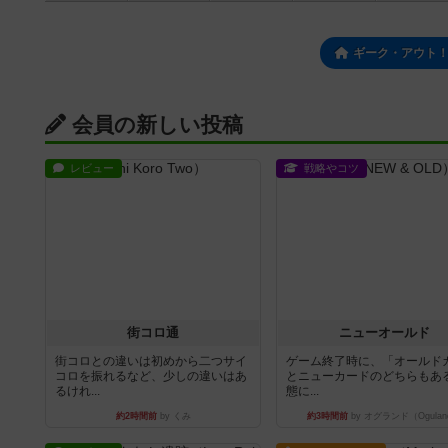
ギーク・アウト！
会員の新しい投稿
レビュー
戦略やコツ
街コロ通
ニューオールド
街コロとの違いは初めから二つサイ
ゲーム終了時に、「オールド
コロを振れるなど、少しの違いはあ
とニューカードのどちらもある
るけれ...
態に...
約2時間前
by くみ
約3時間前
by オグランド（Ogulan