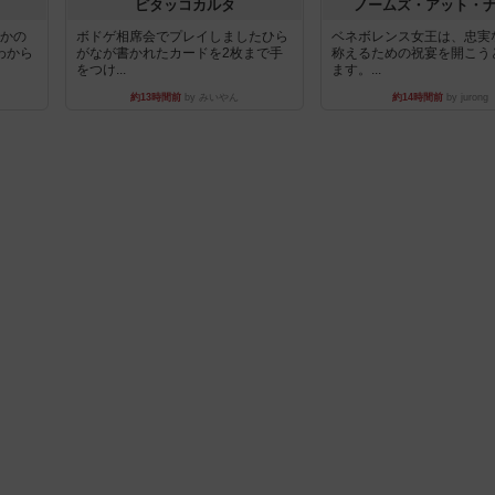
ピタッコカルタ
ノームズ・アット・
とかの
ボドゲ相席会でプレイしましたひら
ベネボレンス女王は、忠実
わから
がなが書かれたカードを2枚まで手
称えるための祝宴を開こう
をつけ...
ます。...
約13時間前
by みいやん
約14時間前
by jurong