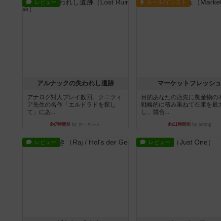
レビュー
ルール/インスト
アルナックの失われし遺跡
マーケットフレッシ
アナログ対人プレイ数回。クニツィ
目的あなたの店先に農産物の
ア先生の名作「エルドラドを探し
戦略的に積み重ねて在庫を最
て」にあ...
し、競合...
約7時間前
by おーちゃん
約11時間前
by jurong
レビュー
レビュー