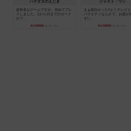
ハゲタカのえじき
ジャスト・ワン
超有名なゲームですが、初めてプレ
まぁ面白かった‼️よくテレビ
イしました。1から15までのカード
バラエティなんかで、お題が
がプ...
ずに...
約13時間前
by みいやん
約13時間前
by みいやん