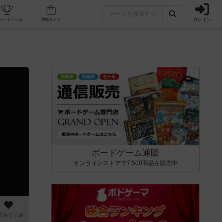
ログイン
カフェ/店舗
人気ボードゲーム
通販ストア
ボードゲーム通販
オンラインストアで7,500商品を販売中
のおすすめ