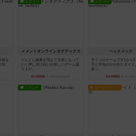
レビュー
レビュー
ュ
メメントオンラインタクティクス
ヘックメック
木箱を
どんどん物量が増えて大変になって
サイコロゲームです1から
大化
いく押し付け合いが楽しいゲーム盛
字と芋虫がかかれたダイス
り上が...
振っ...
約11時間前
by nekomanma222
約13時間前
by みいやん
レビュー
ルール/インスト