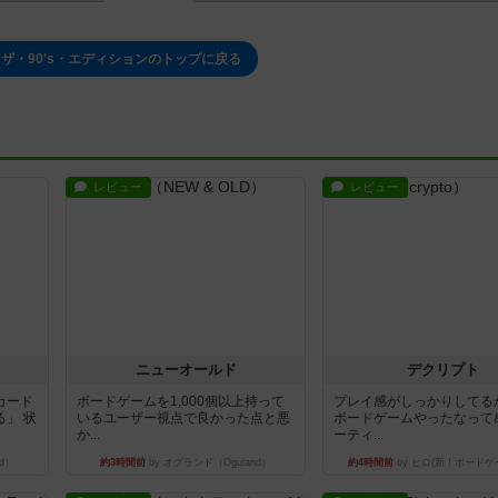
ザ・90's・エディションのトップに戻る
レビュー
レビュー
ニューオールド
デクリプト
カード
ボードゲームを1,000個以上持って
プレイ感がしっかりしてる
」 状
いるユーザー視点で良かった点と悪
ボードゲームやったなって
か...
ーティ...
d）
約3時間前
by オグランド（Oguland）
約4時間前
by ヒロ(新！ボードゲ