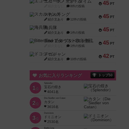
エコーズ・オブ・タイム
45
PT
紹介文なし
8件の投稿
スカルキング
45
PT
紹介文あり
12件の投稿
海兵隊
45
PT
紹介文あり
1件の投稿
Bitter End ブタペスト救出作戦
45
PT
紹介文なし
1件の投稿
ドコジャン
42
PT
紹介文あり
10件の投稿
お気に入りランキング
トップ50
Splendor
1
宝石の煌き
位
4041名
Die Siedler von Catan
2
カタン
位
3616名
Dominion
3
ドミニオン
位
2530名
Battle Line