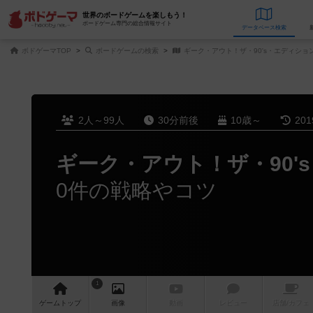
世界のボードゲームを楽しもう！
ボードゲーム専門の総合情報サイト
データベース
検
ボドゲーマTOP
ボードゲームの検索
ギーク・アウト！ザ・90's・エディショ
2人～99人
30分前後
10歳～
20
ギーク・アウト！ザ・90'
0件の戦略やコツ
1
ゲーム
トップ
画像
動画
レビュー
店舗/
カフェ