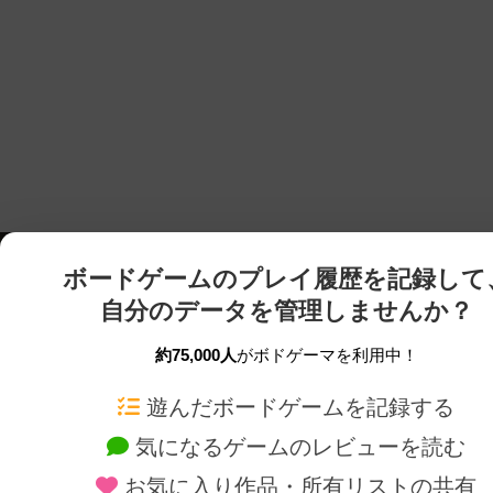
ボードゲームのプレイ履歴を記録して
自分のデータを管理しませんか？
約75,000人
がボドゲーマを利用中！
ボドゲーマTOP
ボードゲーム通販
遊んだボードゲームを記録する
気になるゲームのレビューを読む
ボードゲームを検索する
新作・再入荷情報
お気に入り作品・所有リストの共有
ボードゲームの新着レビュー
定番ボードゲームの通販