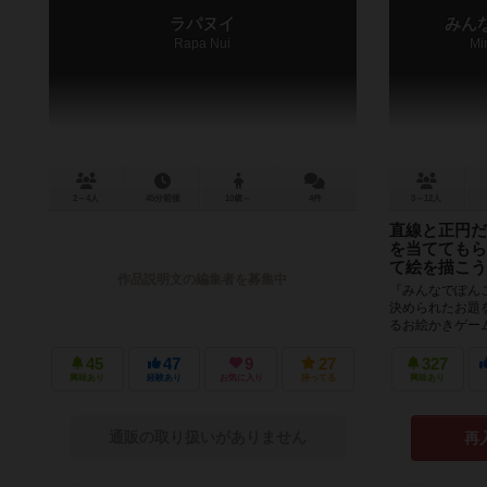
ラパヌイ
みん
Rapa Nui
Mi
2～4人
45分前後
10歳～
4件
3～12人
直線と正円だ
を当ててもら
て絵を描こう
作品説明文の編集者を募集中
『みんなでぽん
決められたお題
るお絵かきゲー
えるように、工夫
45
47
9
27
327
興味あり
経験あり
お気に入り
持ってる
興味あり
通販の取り扱いがありません
再