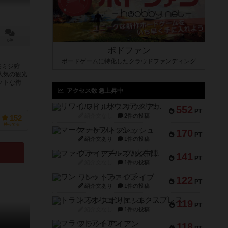
8件
ボドファン
ボードゲームに特化したクラウドファンディング
モミジ狩
人気の観光
クトな街
アクセス数 急上昇中
リワイルド：サウスアメリカ
552
PT
紹介文なし
2件の投稿
152
持ってる
マーケットフレッシュ
170
PT
紹介文あり
1件の投稿
ファイアー・ブルズ / 火牛陣
141
PT
紹介文なし
1件の投稿
ワン・トゥ・ファイブ
122
PT
紹介文あり
1件の投稿
トランスオリエント・エクスプレス
119
PT
紹介文なし
1件の投稿
フラットアイアン
118