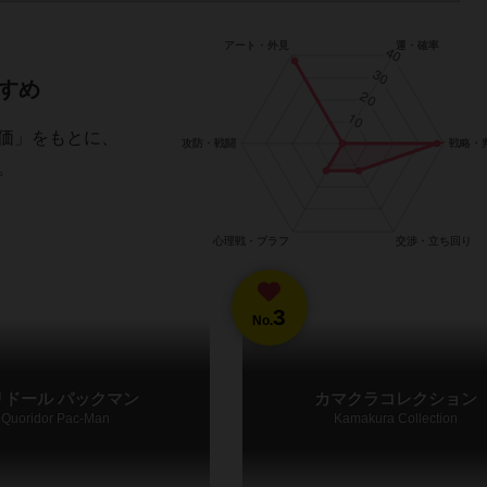
すめ
価」をもとに、
。
3
No.
リドール パックマン
カマクラコレクション
Quoridor Pac-Man
Kamakura Collection