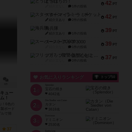
とうほうの！
42
PT
紹介文なし
1件の投稿
スターマイン・ラミー ポケット
42
PT
紹介文あり
2件の投稿
海兵隊
39
PT
紹介文あり
1件の投稿
スーパーストア3000
39
PT
紹介文なし
1件の投稿
フリップ７：復讐心とともに
37
PT
紹介文なし
2件の投稿
お気に入りランキング
トップ50
6件
Splendor
1
宝石の煌き
位
キュー
4042名
ム！
Die Siedler von Catan
2
ぶ！6色の
カタン
位
木製ボード
3618名
プルで簡
Dominion
3
ドミニオン
位
2530名
37
Battle Line