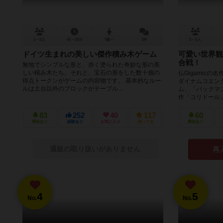
2～8人
45～55分
7歳～
3件
2～5人
ドイツ生まれの美しい傑作積み木ゲーム
可愛い世界観
合戦！
無地でシンプルな形と、赤く塗られた奇妙な形の美
しい積み木たち。それと、宝石の形をした数十個の
仏Gigamic
得点トークンがゲームの内容物です。 基本的なルー
ダイナムコエン
ルは土台以外のブロックがテーブル...
ム、「パックマ
作「コリドール」
83
252
40
117
60
興味あり
経験あり
お気に入り
持ってる
興味あり
通販の取り扱いがありません
再
4
5
No.
No.