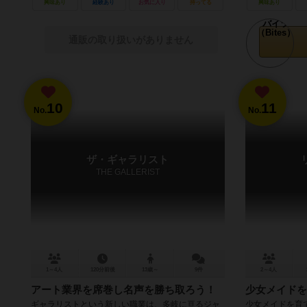
興味あり
経験あり
お気に入り
持ってる
興味あり
通販の取り扱いがありません
10
11
No.
No.
ザ・ギャラリスト
THE GALLERIST
1～4人
120分前後
13歳～
9件
2～4人
アート業界を席巻し名声を勝ち取ろう！
少女メイドを
ギャラリストという新しい職業は、多岐に亘るジャ
少女メイドを育