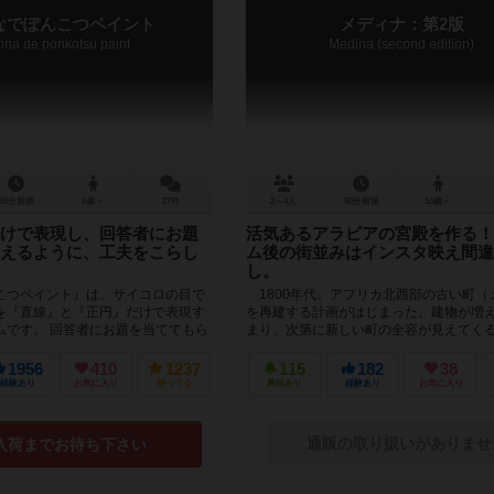
なでぽんこつペイント
メディナ：第2版
nna de ponkotsu paint
Medina (second edition)
10分前後
6歳～
27件
2～4人
60分前後
10歳～
けで表現し、回答者にお題
活気あるアラビアの宮殿を作る！
えるように、工夫をこらし
ム後の街並みはインスタ映え間違
し。
こつペイント』は、サイコロの目で
1800年代。アフリカ北西部の古い町（
を『直線』と『正円』だけで表現す
を再建する計画がはじまった。建物が増
ムです。 回答者にお題を当ててもら
まり、次第に新しい町の全容が見えてく
をこらして絵を描...
どの建物を、私のものにしようかな...
1956
410
1237
115
182
38
経験あり
お気に入り
持ってる
興味あり
経験あり
お気に入り
通販の取り扱いがありませ
入荷までお待ち下さい