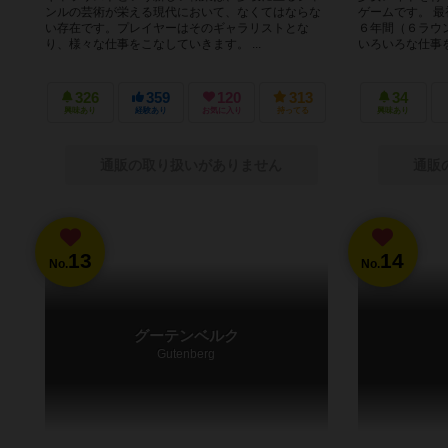
ンルの芸術が栄える現代において、なくてはならな
ゲームです。 
い存在です。プレイヤーはそのギャラリストとな
６年間（６ラウ
り、様々な仕事をこなしていきます。 ...
いろいろな仕事を
326
359
120
313
34
興味あり
経験あり
お気に入り
持ってる
興味あり
通販の取り扱いがありません
通販
13
14
No.
No.
グーテンベルク
Gutenberg