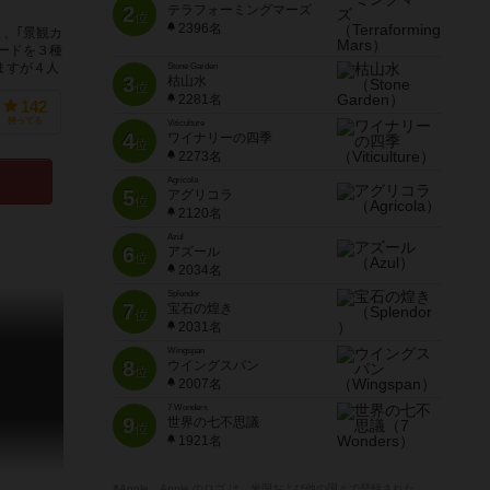
2
テラフォーミングマーズ
位
2396名
と、｢景観カ
ードを３種
ますが４人
Stone Garden
3
枯山水
位
2281名
142
持ってる
Viticulture
4
ワイナリーの四季
位
2273名
Agricola
5
アグリコラ
位
2120名
Azul
6
アズール
位
2034名
Splendor
7
宝石の煌き
位
2031名
Wingspan
8
ウイングスパン
位
2007名
7 Wonders
9
世界の七不思議
位
1921名
※Apple、Apple のロゴ は、米国および他の国々で登録された