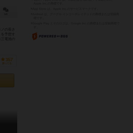
Apple Inc.の商標です。
※App Store は、Apple Inc.のサービスマークです。
※Android は、グーグル インコーポレイテッドの商標または登録商
5件
標です。
※Google Play とそのロゴは、Google Inc.の商標または登録商標で
す。
モノの長さ
さを予想す
単三電池の
357
持ってる