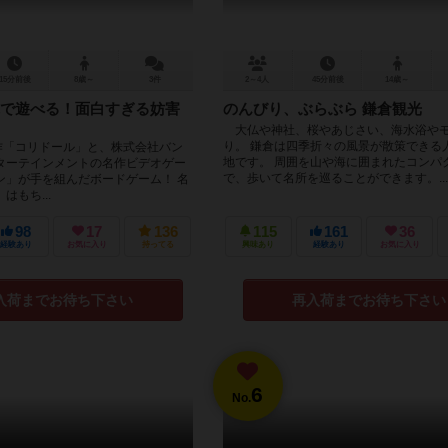
15分前後
8歳～
3件
2～4人
45分前後
14歳～
で遊べる！面白すぎる妨害
のんびり、ぶらぶら 鎌倉観光
大仏や神社、桜やあじさい、海水浴や
り。 鎌倉は四季折々の風景が散策できる
の名作「コリドール」と、株式会社バン
地です。 周囲を山や海に囲まれたコンパ
ターテインメントの名作ビデオゲー
で、歩いて名所を巡ることができます。...
ン」が手を組んだボードゲーム！ 名
はもち...
98
17
136
115
161
36
経験あり
お気に入り
持ってる
興味あり
経験あり
お気に入り
入荷までお待ち下さい
再入荷までお待ち下さい
6
No.