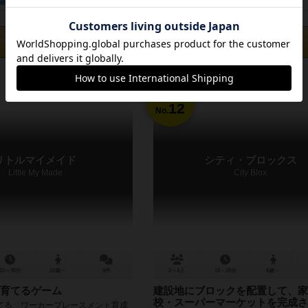
経験あり
お気に入り
持ってる
興味あり
経験あり
お気に入り
カートに追加する
カートに追加する
4,950円（税込）
8,800円（税込）
12
No.
リトルマイメイド
シティ・ブロックス
Little My Made
City Blox
20～30分
10歳～
5件
2～4人
15～20分
6歳～
育てるゲーム
建設地にブロックを配置して、家
校・スーパーマーケットを完成さ
てる、ワーカープレースメント育成