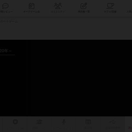
索
新着レビュー
ボードゲーム会
コミュニティ
掲示板一覧
ボードゲーム
020年～
ム
リプレイ
日記
戦略
・コツ
ルール
/インスト
掲示板
拡張/関連
作
次