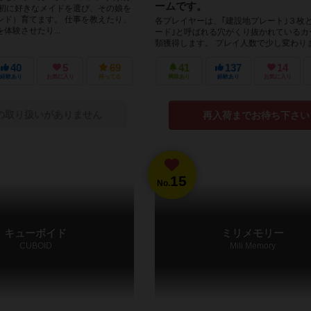
ームです。
最初に好きなメイドを選び、その娘を
ンド）育てます。 仕事を教えたり、
各プレイヤーは、｢建設地プレート｣３枚
体験させたり...
ード｣と呼ばれる穴がくり抜かれているカ
類獲得します。 プレイ人数で少し変わり
プレイの場合、スタートプレ...
40
5
69
41
137
14
経験あり
お気に入り
持ってる
興味あり
経験あり
お気に入り
の取り扱いがありません
再入荷までお待ち下さい
15
No.
キューボイド
ミリメモリー
CUBOID
Mili Memory