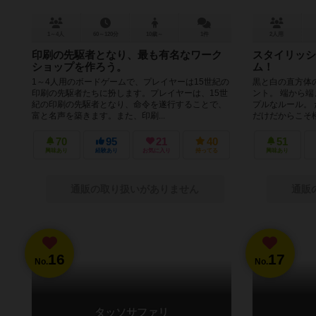
1～4人
60～120分
10歳～
1件
2人用
印刷の先駆者となり、最も有名なワーク
スタイリッシ
ショップを作ろう。
ム！
1～4人用のボードゲームで、プレイヤーは15世紀の
黒と白の直方体
印刷の先駆者たちに扮します。プレイヤーは、15世
ント。 端から
紀の印刷の先駆者となり、命令を遂行することで、
プルなルール。
富と名声を築きます。また、印刷...
だけだからこそ極限
70
95
21
40
51
興味あり
経験あり
お気に入り
持ってる
興味あり
通販の取り扱いがありません
通販
16
17
No.
No.
タッソサファリ