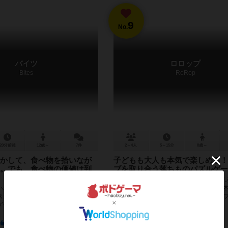
9
No.
バイツ
ロロップ
Bites
RoRop
20分前後
12歳～
7件
2～4人
5～15分
8歳～
かして、食べ物を拾いなが
子どもも大人も本気で楽しめる！
。でも、食べ物の価値は到
ブを取り合う落ちものパズルゲー
RoRopは、ゲームボードを斜めにして遊
キューブが落ちる、"落ち物パズル" 型、
いながら巣に戻るアリをテーマにし
ゲームです。ゲームルールや操作はシン
スゴロクのようなゲームで、ビッグ
単！だけど戦略は奥深く、大人も...
ゲームのリメイク作品となります。
て、ゴールと...
552
102
382
32
47
10