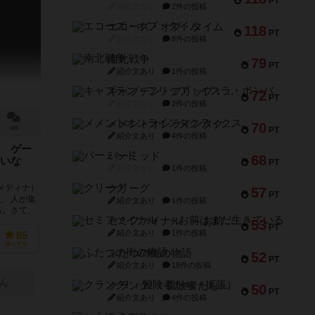
PT
紹介文なし
2件の投稿
エコーズ・オブ・タイム
118
PT
紹介文なし
8件の投稿
南北戦争
79
PT
紹介文あり
1件の投稿
キャプテン・フリップ：イスラ・ボンバ
72
PT
紹介文なし
2件の投稿
メメントオンラインタクティクス
70
PT
4件
紹介文あり
4件の投稿
 ゲー
パーミッド
68
いな
PT
紹介文なし
1件の投稿
クリーグ
メディナ）
57
PT
え、人が集
紹介文あり
1件の投稿
る。さて、
セミファイナル ～お前はまだ生きている～
53
PT
紹介文あり
1件の投稿
85
持ってる
ふたつの街の物語
52
PT
紹介文あり
18件の投稿
ん
クランク! ：冒険者たち（拡張）
50
PT
紹介文あり
4件の投稿