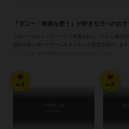
『ダニー：映画を想う』が好きな方へのおす
このゲームのトップページで投票された「プレイ感の評
傾向が近いボードゲームをランキング形式で紹介します
※リストには一定の投票数がある作品のみを表示しています
1
2
No.
No.
バウザック
コ
Bausack