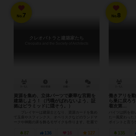
7
8
No.
No.
クレオパトラと建築家たち
Cleopatra and the Society of Architects
3～5人
60分前後
10歳～
3件
2～5人
資源を集め、立体パーツで豪華な宮殿を
働きアリを動
建築しよう！（汚職がばれないよう、証
ら巣に戻ろう
拠はピラミッドに隠そう。）
着次第…
プレイヤーは建築士となり、資源カードを集め
バイツは餌を拾
て玉座やスフィンクス、オベリスクなどのランドマ
た一風変わった
ークや神殿の床を飾るモザイクを作ります。壮麗で
ポイントと言う
価値の高い部品を数多く建設することで...
ゲームの準備とし
87
136
16
127
135