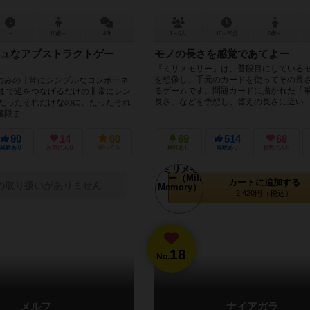
－
10歳～
4件
1～6人
10～20分
6歳～
ュなアブストラクトゲー
モノの長さを感覚であてよー
『ミリメモリー』は、普段目にしている
を想像し、手元のカードを使ってその長
のみの非常にシンプルなコンポーネ
るゲームです。問題カードに描かれた「
端まで道をつなげるだけの非常にシン
長さ」などを予想し、答えの長さに近い...
 たったそれだけなのに、たったそれ
ま...
90
14
60
69
514
69
経験あり
お気に入り
持ってる
興味あり
経験あり
お気に入り
カートに追加する
の取り扱いがありません
2,420円（税込）
18
No.
メルフ
ナイアガラ