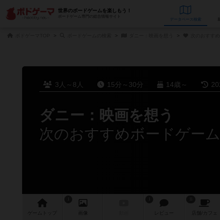
世界のボードゲームを楽しもう！
ボードゲーム専門の総合情報サイト
データベース
検
ボドゲーマTOP
ボードゲームの検索
ダニー：映画を想う
次のおすすめ
3人～8人
15分～30分
14歳～
2
ダニー：映画を想う
次のおすすめボードゲー
1
1
11
ゲーム
トップ
画像
動画
レビュー
店舗/
カフェ