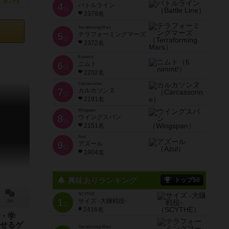
持ってる
4
バトルライン
位
2379名
Terraforming Mars
5
テラフォーミングマーズ
位
2372名
6 nimmt!
6
ニムト
位
2202名
Carcassonne
7
カルカソンヌ
位
2191名
Wingspan
8
ウイングスパン
位
2151名
Azul
9
アズール
位
1904名
興味ありランキング
トップ50
SCYTHE
1
サイズ -大鎌戦役-
3件
位
2416名
・学
せるゲ
Terraforming Mars