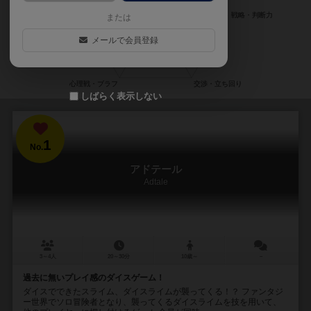
または
メールで会員登録
しばらく表示しない
1
No.
アドテール
Adtale
3～4人
20～30分
10歳～
－
過去に無いプレイ感のダイスゲーム！
ダイスでできたスライム、ダイスライムが襲ってくる！？ ファンタジ
ー世界でソロ冒険者となり、襲ってくるダイスライムを技を用いて、