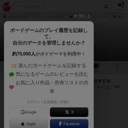
ログイン
閉じる
ボドゲーマTOP
ボードゲームの検索
カーリングダイス！-UFO-
次のお
ボードゲームのプレイ履歴を記録し
て、
カーリングダイス！-UFO-
自分のデータを管理しませんか？
次のおすすめボードゲーム
約75,000人
がボドゲーマを利用中！
遊んだボードゲームを記録する
1
3
トップ
画像
動画
レビュー
カフェ
気になるゲームのレビューを読む
『カーリングダイス！-UFO-』が好きな方へのおすすめ
お気に入り作品・所有リストの共
このゲームのトップページで投票された「プレイ感の評価」をもとに、傾向
有
が近いボードゲームをランキング形式で紹介します。
※リストには一定の投票数がある作品のみを表示しています
ログイン / 会員登録（10秒）
Google
X
Apple
Facebook