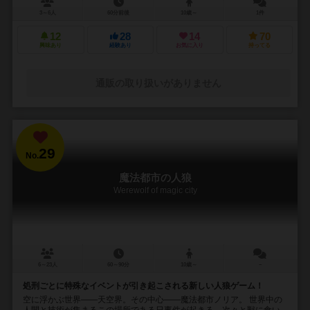
3～6人
60分前後
10歳～
1件
12
28
14
70
興味あり
経験あり
お気に入り
持ってる
通販の取り扱いがありません
29
No.
魔法都市の人狼
Werewolf of magic city
6～23人
60～90分
10歳～
－
処刑ごとに特殊なイベントが引き起こされる新しい人狼ゲーム！
空に浮かぶ世界――天空界。その中心――魔法都市ノリア。 世界中の
人間と技術が集まるこの場所である日事件が起きる。次々と獣に食い