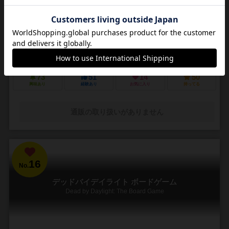
3～5人
30～45分
14歳～
4件
悪夢のような街で他の狩人を出し抜いて「血の遺志」を集めろ
ＰＳ４で発売されたフロムソフトウェアのブラッドボーンのカードゲ
ーム化。 かつて栄華を極めた古都ヤーナムでは風土病「獣の病」がは
びこっていた。あなたは「獣の病」の罹患者で...
73
51
14
50
興味あり
経験あり
お気に入り
持ってる
通販の取り扱いがありません
16
No.
デッドバイデイライト ボードゲーム
Dead by Daylight: The Board Game