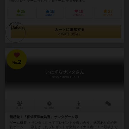
他のプレイヤーに押し付けるゲーム 全員が同時...
25
18
18
27
興味あり
経験あり
お気に入り
持ってる
カートに追加する
2,750円（税込）
2
No.
いたずらサンタさん
Tricky Santa Claus
2～6人
10～30分
6歳～
－
新感覚！「価値変動✖️妨害」サンタゲーム🤶
ゲーム概要 ・サンタになってプレゼントを奪い合う、妨害ありの心理
戦ゲーム！ ・欲しかったプレゼントが突然マイナス点に！？最後まで