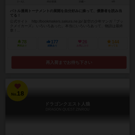
2～4人
45分前後
10歳～
4件
バトル漫画トーナメントの展開を自分好みに操って、優勝者を読み当
てる！
公式サイト http://bookmakers.sakura.ne.jp/ 架空の少年マンガ『ブッ
クメイカーズ』 いろいろあった。本当にいろいろあって、物語は最終
章！...
78
177
26
144
興味あり
経験あり
お気に入り
持ってる
再入荷までお待ち下さい
18
No.
ドラゴンクエスト人狼
DRAGON QUEST ZINROU