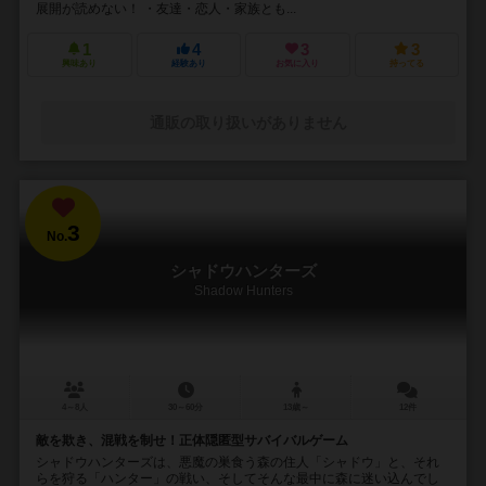
展開が読めない！ ・友達・恋人・家族とも...
1
4
3
3
興味あり
経験あり
お気に入り
持ってる
通販の取り扱いがありません
3
No.
シャドウハンターズ
Shadow Hunters
4～8人
30～60分
13歳～
12件
敵を欺き、混戦を制せ！正体隠匿型サバイバルゲーム
シャドウハンターズは、悪魔の巣食う森の住人「シャドウ」と、それ
らを狩る「ハンター」の戦い、そしてそんな最中に森に迷い込んでし