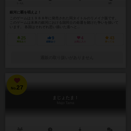
1～6人
－
3件
銀河に覇を唱えよ！
このゲームは１９８８年に発売された同タイトルのリメイク版です。
このゲームは未来の銀河における国同士の命運を賭けた争いを描いて
います。 各国はそれぞれ思い描いた道へと...
25
9
4
43
興味あり
経験あり
お気に入り
持ってる
通販の取り扱いがありません
27
No.
まじょたま！
Majo Tama