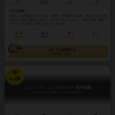
3～6人
30分前後
13歳～
3件
バカは生贄！
今年もこの季節がやってきた！ 魔女っ子学園では毎年、儀式で1人生贄
を出すー誰を生贄にするか？ そんなの決まってる、一番頭が悪い魔女
っ子だ！ 頭を使って考えてどうにか自分...
20
13
9
17
興味あり
経験あり
お気に入り
持ってる
カートに追加する
2,200円（税込）
28
No.
コズミック・エンカウンター 銀河強襲
Cosmic Encounter: Cosmic Incursion