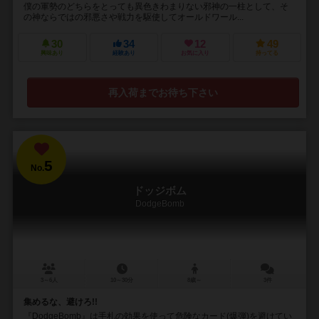
僕の軍勢のどちらをとっても異色きわまりない邪神の一柱として、そ
の神ならではの邪悪さや戦力を駆使してオールドワール...
30
34
12
49
興味あり
経験あり
お気に入り
持ってる
再入荷までお待ち下さい
5
No.
ドッジボム
DodgeBomb
3～6人
10～30分
8歳～
3件
集めるな、避けろ!!
『DodgeBomb』は手札の効果を使って危険なカード(爆弾)を避けてい