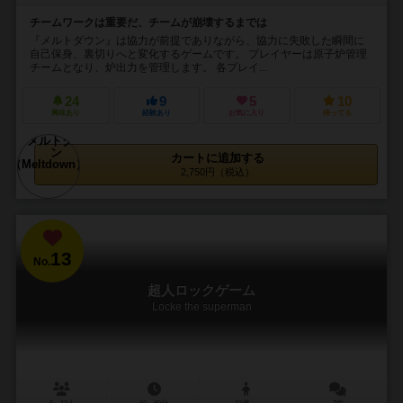
チームワークは重要だ、チームが崩壊するまでは
『メルトダウン』は協力が前提でありながら、協力に失敗した瞬間に
自己保身、裏切りへと変化するゲームです。 プレイヤーは原子炉管理
チームとなり、炉出力を管理します。 各プレイ...
24
9
5
10
興味あり
経験あり
お気に入り
持ってる
カートに追加する
2,750円（税込）
13
No.
超人ロックゲーム
Locke the superman