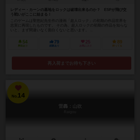
5～12人
60～80分
12歳～
7件
レディー・カーンの基地をロックは破壊出来るのか？ ESPが飛び交
う戦いがここに始まる！
このゲームは聖悠紀先生作の漫画「超人ロック」の初期の作品世界を
忠実に再現したものです。 その為、超人ロックの初期の作品を知らな
いと、まず間違いなく面白くないと思います。 ...
54
79
25
89
興味あり
経験あり
お気に入り
持ってる
再入荷までお待ち下さい
14
No.
雷轟：山吹
Raigou