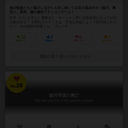
他の怪盗たちと協力しながらも出し抜いてお宝を盗み出せ！協力、裏
切り、真実、嘘の痛快アクションゲーム！
谷洋（たに ひろし）通称タニ・オーシャン率いる怪盗団になってお宝
を盗み出せ！ 今回のターゲットは、不当な利益によって巨大化したカ
ジノ。その総額160億ドル。 プレイヤ...
12
2
0
7
興味あり
経験あり
お気に入り
持ってる
通販の取り扱いがありません
26
No.
銀河帝国の興亡
The rise and fall of the galactic empire