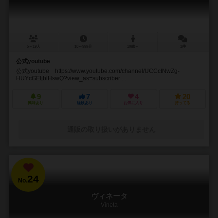
5～19人
10～999分
10歳～
1件
公式youtube
公式youtube https://www.youtube.com/channel/UCCcINwZg-
HUYcGEljblHswQ?view_as=subscriber ...
9
7
4
20
興味あり
経験あり
お気に入り
持ってる
通販の取り扱いがありません
24
No.
ヴィネータ
Vineta