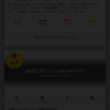
最も狂気度が高いプレイヤーに邪神が降臨し、残りの人類側プレイヤ
ーと対決する。クトゥルフ系正体隠匿ゲーム「邪神がこの中にい
る！」が新版として復活。 カードのリデザイン、ゲーム...
54
60
15
90
興味あり
経験あり
お気に入り
持ってる
通販の取り扱いがありません
7
No.
会話型心理ゲーム 人狼COMPLETE
Jinro Game Complete
4～25人
10～90分
－
人間になりすましている狼はだれだ!?