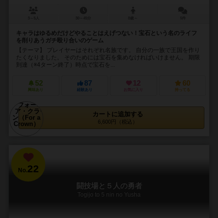
3～5人
30～45分
8歳～
5件
キャラはゆるめだけどやることはえげつない！宝石という名のライフ
を削りあうガチ殴り合いのゲーム
【テーマ】 プレイヤーはそれぞれ名族です。 自分の一族で王国を作り
たくなりました。 そのためには宝石を集めなければいけません。 期限
到達（※4ターン終了）時点で宝石を...
52
87
12
60
興味あり
経験あり
お気に入り
持ってる
カートに追加する
6,600円（税込）
22
No.
闘技場と５人の勇者
Togijo to 5 nin no Yusha