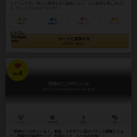
くゲームです。 時には爆弾を自ら解除したり、人に爆弾を押し付けた
り...!? シンプルなルールだけ...
15
5
3
8
興味あり
経験あり
お気に入り
持ってる
カートに追加する
1,650円（税込）
6
No.
邪神がこの中にいル
One of us becomes an evil god!
4～8人
40分前後
12歳～
2件
「邪神がこの中にいる！」新版。リデザイン及びバランス調整ととも
に、戦闘力記録用チップ、拡張カード、ルールが追加！！