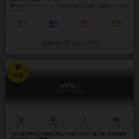
国内クラウドファンディングで1000万超えを達成した格闘ゲームのボ
ードゲーム
13
17
3
32
興味あり
経験あり
お気に入り
持ってる
通販の取り扱いがありません
9
No.
分数職人
Bunsu Shokunin
2～4人
10分前後
－
＼東大進学率No.1の筑駒生考案／子供と大人が一緒に遊べる知育算数
カードゲーム「分数職人」