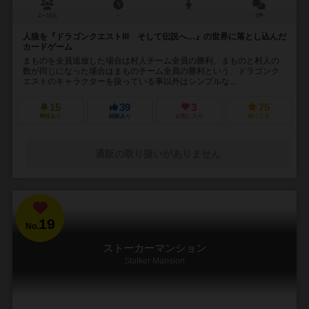
2～14人
－
2件
人狼を『ドラゴンクエストⅢ そして伝説へ…』の世界に落とし込んだ
カードゲーム
まものを全員追放した場合は村人チーム全員の勝利、まものと村人の
数が同じになった場合はまものチーム全員の勝利という、ドラゴンク
エストのキャラクターを扱っている事以外はシンプルな...
15
39
3
75
興味あり
経験あり
お気に入り
持ってる
通販の取り扱いがありません
19
No.
ストーカーマンション
Stalker Mansion