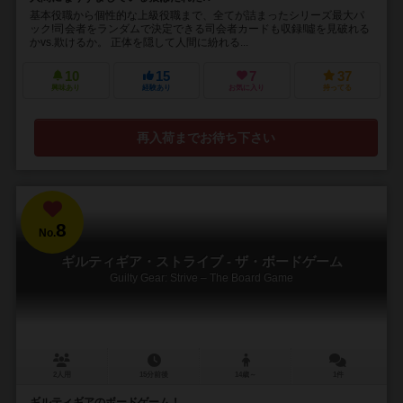
基本役職から個性的な上級役職まで、全てが詰まったシリーズ最大パ
ック!司会者をランダムで決定できる司会者カードも収録!噓を見破れる
かvs.欺けるか。 正体を隠して人間に紛れる...
10
15
7
37
興味あり
経験あり
お気に入り
持ってる
再入荷までお待ち下さい
8
No.
ギルティギア・ストライブ - ザ・ボードゲーム
Guilty Gear: Strive – The Board Game
2人用
15分前後
14歳～
1件
ギルティギアのボードゲーム！