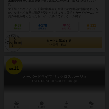
繁栄か凋落か。女王を取り巻く宮廷人の未来は、全て計算されてい
た…
女王陛下の命によって王室の執事から宮廷での晩餐会に招待されるな
か、なるべく女王の寵愛を受けられるように目指すカードゲーム。全
員の手札が無くなったら、ゲーム終了です。ゲーム終了...
87
178
40
131
興味あり
経験あり
お気に入り
持ってる
カートに追加する
4,400円（税込）
11
No.
オーバードライブ リ：クロス ルージュ
OVER DRIVE RE:CROSS -Rouge
1～4人
5～20分
8歳～
1件