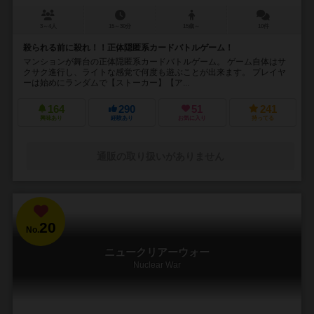
3～4人
15～30分
15歳～
10件
殺られる前に殺れ！！正体隠匿系カードバトルゲーム！
マンションが舞台の正体隠匿系カードバトルゲーム。 ゲーム自体はサ
クサク進行し、ライトな感覚で何度も遊ぶことが出来ます。 プレイヤ
ーは始めにランダムで【ストーカー】【ア...
164
290
51
241
興味あり
経験あり
お気に入り
持ってる
通販の取り扱いがありません
20
No.
ニュークリアーウォー
Nuclear War