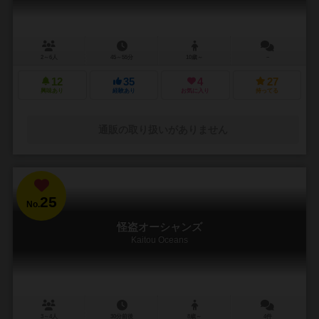
2～6人
45～55分
10歳～
－
12
35
4
27
興味あり
経験あり
お気に入り
持ってる
通販の取り扱いがありません
25
No.
怪盗オーシャンズ
Kaitou Oceans
3～4人
30分前後
8歳～
4件