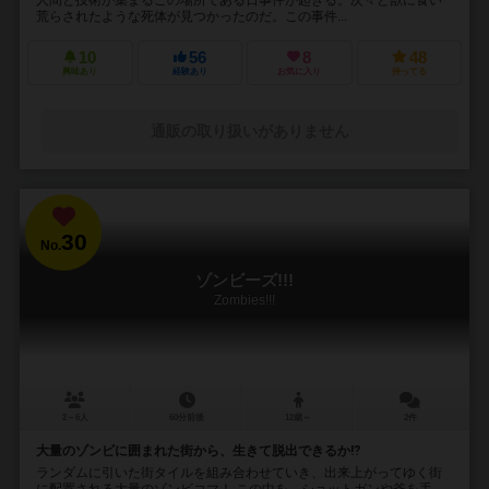
荒らされたような死体が見つかったのだ。この事件...
10
56
8
48
興味あり
経験あり
お気に入り
持ってる
通販の取り扱いがありません
30
No.
ゾンビーズ!!!
Zombies!!!
2～6人
60分前後
12歳～
2件
大量のゾンビに囲まれた街から、生きて脱出できるか⁉︎
ランダムに引いた街タイルを組み合わせていき、出来上がってゆく街
に配置される大量のゾンビコマ！ この中を、ショットガンや斧を手