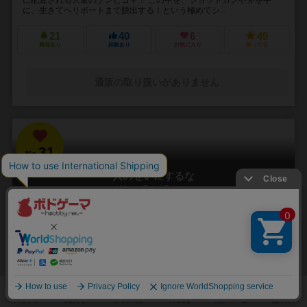
に、生きてヘリポートまで脱出する！という極めてシ...
21
40
6
49
興味あり
経験あり
お気に入り
持ってる
通販の取り扱いがありません
31
No.
人のせいにするな
Hitono Seini Suruna
3～5人
20分前後
5歳～
2件
責任をなすりつけろ！
「お前がやったんだろ！！」 やった覚えのないミスや罪を押し付けら