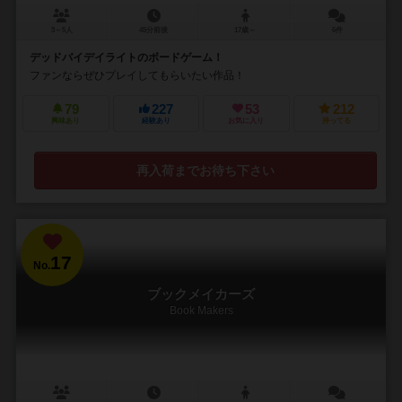
3～5人
45分前後
17歳～
6件
デッドバイデイライトのボードゲーム！
ファンならぜひプレイしてもらいたい作品！
79
227
53
212
興味あり
経験あり
お気に入り
持ってる
再入荷までお待ち下さい
17
No.
ブックメイカーズ
Book Makers