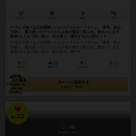
3～5人
5～10分
10歳～
2件
3〜5人で遊べる正体隠匿バトルロイヤルカードゲーム。 勇者、戦士、
弓使い、魔法使いのクラスから２枚が裏面で配られ、数比べします。
最後の1人まで戦い続け、生き残り、勝利するのは誰だ！？
3〜5人で遊べる正体隠匿バトルロイヤルカードゲーム。 勇者、戦士、
弓使い、魔法使いのクラスから２枚が裏面で配られ、数比べします。
最後の1人まで戦い続け、生き残り、勝利す...
17
10
3
14
興味あり
経験あり
お気に入り
持ってる
カートに追加する
1,000円（税込）
23
No.
ゾン狼
Zombie Jinro