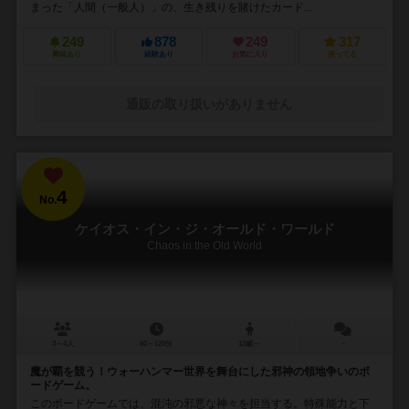
まった「人間（一般人）」の、生き残りを賭けたカード...
249
878
249
317
興味あり
経験あり
お気に入り
持ってる
通販の取り扱いがありません
4
No.
ケイオス・イン・ジ・オールド・ワールド
Chaos in the Old World
3～4人
60～120分
13歳～
－
魔が覇を競う！ウォーハンマー世界を舞台にした邪神の領地争いのボ
ードゲーム。
このボードゲームでは、混沌の邪悪な神々を担当する。特殊能力と下