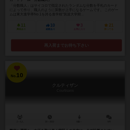
「分数職人」はサイコロで指定されたランダムな分数を手札のカード
によって作り、職人のように算数が上手になるゲームです。 このゲー
ムは東大進学率No.1を誇る進学校”筑波大学附...
11
10
3
21
興味あり
経験あり
お気に入り
持ってる
再入荷までお待ち下さい
10
No.
クルティザン
Courtisans
2～5人
20～30分
8歳～
5件