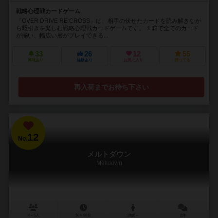
戦略心理戦カードゲーム
『OVER DRIVE RE:CROSS』は、相手の伏せたカードを読み解きなが
ら駆引きを楽しむ戦略心理戦カードゲームです。 １箱で全てのカード
が揃い、幅広い層がプレイできる...
33
26
12
55
興味あり
経験あり
お気に入り
持ってる
再入荷までお待ち下さい
12
No.
メルトダウン
Meltdown
4～6人
30～60分
10歳～
2件