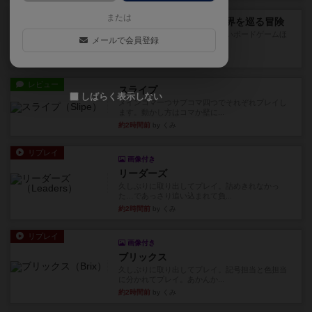
レビュー
または
エクスペディション：世界を巡る冒険
クラマー氏の不朽の名作。新しいボードゲームほ
メールで会員登録
どおもしろいはず？いいえ。...
約1時間前
by 田中昌平
レビュー
スライプ
しばらく表示しない
メインコマ一つサブコマ四つでそれぞれプレイし
ます。動かし方はコマか壁に...
約2時間前
by くみ
リプレイ
画像付き
リーダーズ
久しぶりに取り出してプレイ。詰めきれなかっ
た…であっさり追い込まれて負...
約2時間前
by くみ
リプレイ
画像付き
ブリックス
久しぶりに取り出してプレイ。記号担当と色担当
に分かれてプレイ。あかんか...
約2時間前
by くみ