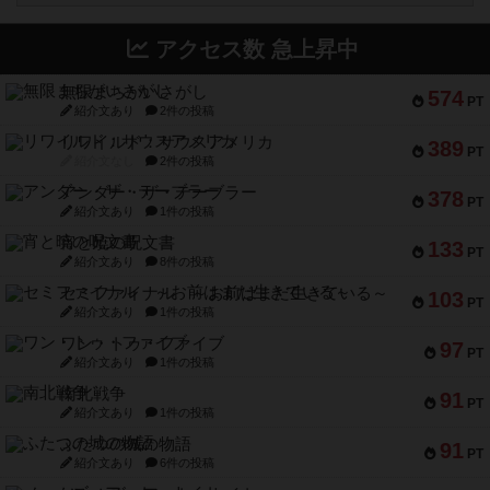
アクセス数 急上昇中
無限まちがいさがし
574
PT
紹介文あり
2件の投稿
リワイルド：サウスアメリカ
389
PT
紹介文なし
2件の投稿
アンダー・ザ・テーブラー
378
PT
紹介文あり
1件の投稿
宵と暁の呪文書
133
PT
紹介文あり
8件の投稿
セミファイナル ～お前はまだ生きている～
103
PT
紹介文あり
1件の投稿
ワン・トゥ・ファイブ
97
PT
紹介文あり
1件の投稿
南北戦争
91
PT
紹介文あり
1件の投稿
ふたつの城の物語
91
PT
紹介文あり
6件の投稿