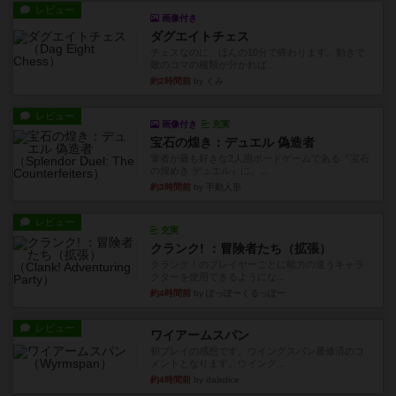
レビュー
画像付き
ダグエイトチェス
チェスなのに、ほんの10分で終わります。動きで
敵のコマの種類が分かれば...
約2時間前
by くみ
レビュー
画像付き
充実
宝石の煌き：デュエル 偽造者
筆者が最も好きな2人用ボードゲームである『宝石
の煌めき デュエル』に、...
約3時間前
by 手動人形
レビュー
充実
クランク! ：冒険者たち（拡張）
クランク！のプレイヤーごとに能力の違うキャラ
クターを使用できるようにな...
約4時間前
by ぽっぽーくるっぽー
レビュー
ワイアームスパン
初プレイの感想です。ウイングスパン履修済のコ
メントとなります。ウイング...
約4時間前
by daisdice