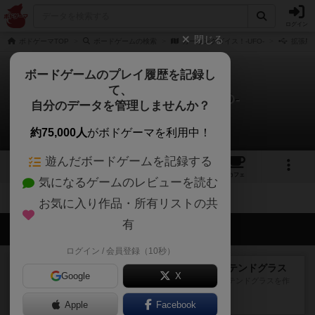
ログイン
閉じる
ボドゲーマTOP
ボードゲームの検索
カーリングダイス！-UFO-
拡張版
ボードゲームのプレイ履歴を記録し
て、
カーリングダイス！-UFO-
自分のデータを管理しませんか？
拡張/関連作品 0件
約75,000人
がボドゲーマを利用中！
遊んだボードゲームを記録する
1
3
トップ
画像
動画
レビュー
カフェ
気になるゲームのレビューを読む
お気に入り作品・所有リストの共
有
会員の新しい投稿
ログイン / 会員登録（10秒）
レビュー
アズール：シントラのステンドグラス
Google
X
大好きなアズールシリーズ。ステンドグラスを作
っていきます✨1部より自由...
Apple
38分前
by しんたろ
Facebook