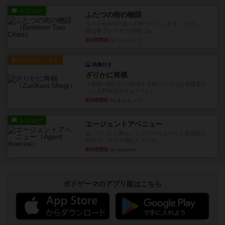
レビュー
ふたつの街の物語
タイルを4×4で並べて街づくりします。ただし、
街は各プレイヤーの間にあ...
約8時間前
by ジェイとと
ルール/インスト
画像付き
ざりかに将棋
３種類の駒だけが登場する超シンプルな将棋系ゲ
ーム入門作品です♪(＾＾)...
約9時間前
by あんちっく
レビュー
エージェントアベニュー
追いついたら勝ち。シンプルなルールと直感的な
目的で、ボドゲ慣れしていな...
約9時間前
by daisdice
ボドゲーマのアプリ版はこちら