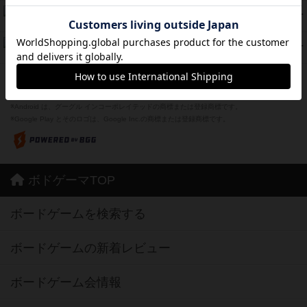
Bitter End ブタペスト救出作戦
45
PT
紹介文なし
1件の投稿
ドコジャン
42
PT
紹介文あり
10件の投稿
※Apple、Apple のロゴ は、米国および他の国々で登録されたApple Inc.の商標です。
※App Store は、Apple Inc.のサービスマークです。
※Android は、グーグル インコーポレイテッドの商標または登録商標です。
※Google Play とそのロゴは、Google Inc.の商標または登録商標です。
ボドゲーマTOP
ボードゲームを検索する
ボードゲームの新着レビュー
ボードゲーム会情報