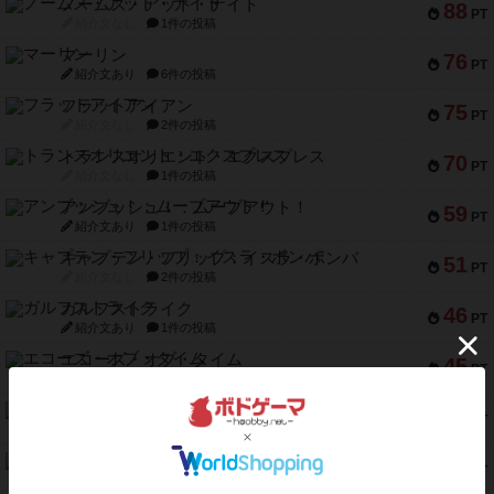
ノームズ・アット・ナイト
88
PT
紹介文なし
1件の投稿
マーリン
76
PT
紹介文あり
6件の投稿
フラットアイアン
75
PT
紹介文なし
2件の投稿
トランスオリエント・エクスプレス
70
PT
紹介文なし
1件の投稿
アンブッシュ！：ムーブアウト！
59
PT
紹介文あり
1件の投稿
キャプテン・フリップ：イスラ・ボンバ
51
PT
紹介文なし
2件の投稿
ガルフストライク
46
PT
紹介文あり
1件の投稿
エコーズ・オブ・タイム
45
PT
紹介文なし
8件の投稿
スカルキング
45
PT
紹介文あり
12件の投稿
海兵隊
45
PT
紹介文あり
1件の投稿