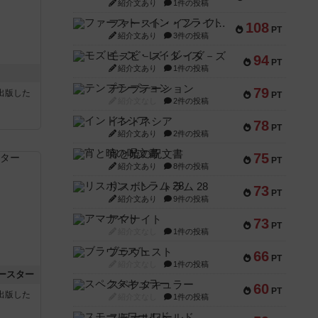
紹介文あり
1件の投稿
ファースト・イン・フライト
108
PT
紹介文あり
3件の投稿
モズビ－ズ・レイダ－ズ
94
PT
紹介文あり
1件の投稿
テンプテーション
79
sが出版した
PT
紹介文なし
2件の投稿
インドネシア
78
PT
紹介文あり
2件の投稿
宵と暁の呪文書
75
PT
紹介文あり
8件の投稿
リスボン・トラム 28
73
PT
紹介文あり
9件の投稿
アマナイト
73
PT
紹介文なし
1件の投稿
ブラヴェスト
66
PT
紹介文なし
1件の投稿
ースター
スペクタキュラー
60
PT
sが出版した
紹介文なし
1件の投稿
スモールワールド