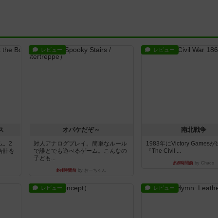
レビュー
レビュー
ス
オバケだぞ～
南北戦争
ム。2
対人アナログプレイ。簡単なルール
1983年にVictory Game
合計を
で誰とでも遊べるゲーム。こんなの
『The Civil ...
子ども...
約8時間前
by Chaco
約4時間前
by おーちゃん
レビュー
レビュー