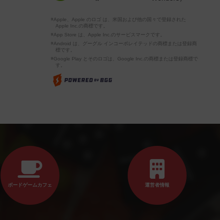
※Apple、Apple のロゴ は、米国および他の国々で登録された
Apple Inc.の商標です。
※App Store は、Apple Inc.のサービスマークです。
※Android は、グーグル インコーポレイテッドの商標または登録商
標です。
※Google Play とそのロゴは、Google Inc.の商標または登録商標で
す。
ボードゲームカフェ
運営者情報