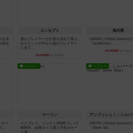
コンセプト
海兵隊
かを決
親のプレイヤーがお題を決めて限ら
1988年にVictory Game
が得点
れたヒントの中から他のプレイヤー
『Leathernec...
に当て...
約11時間前
by Chaco
約10時間前
by mob567
レビュー
レビュー
マーリン
アンブッシュ！：シルバ
オラパ
４人プレイ。インスト1時間プレイ2
1987年にVictory Game
まし
時間半。結構ダイス運と手札のカー
『Silver Sta...
ド運...