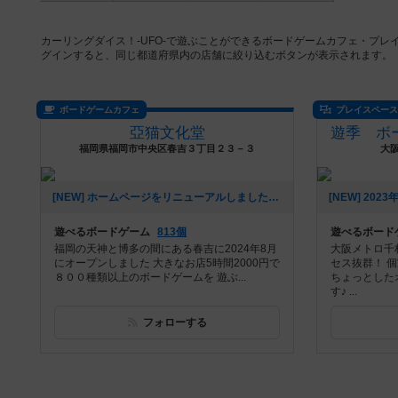
カーリングダイス！-UFO-で遊ぶことができるボードゲームカフェ・プ
グインすると、同じ都道府県内の店舗に絞り込むボタンが表示されます。
ボードゲームカフェ
プレイスペー
亞猫文化堂
福岡県福岡市中央区春吉３丁目２３－３
大阪
[NEW] ホームページをリニューアルしました！（2025年04月01日 15時56分）
遊べるボードゲーム
813個
遊べるボード
福岡の天神と博多の間にある春吉に2024年8月
大阪メトロ千
にオープンしました 大きなお店5時間2000円で
セス抜群！ 
８００種類以上のボードゲームを 遊ぶ...
ちょっとした
す♪ ...
フォローする