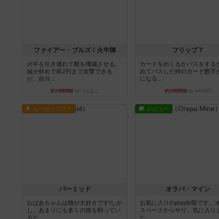
ファイアー・ブルズ / 火牛陣
フリップ７
火牛を引き連れて敵を殲滅させる。
カードをめくるかパスをする
縦か斜めで前2列まで攻撃できる
めてパスした時のカード数字
が、自分...
になる...
約10時間前
by うらまこ
約10時間前
by mob567
ルール/インスト
レビュー
パーミッド
オラパ・マイン
おばあちゃんは猫が大好きです!しか
お気に入りのplayte製です。
し、あまりにも多くの猫を飼ってい
スペースからやり、気に入り
るた...
た...