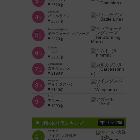
3
位
2528名
Battle Line
4
バトルライン
位
2377名
Terraforming Mars
5
テラフォーミングマーズ
位
2370名
6 nimmt!
6
ニムト
位
2201名
Carcassonne
7
カルカソンヌ
位
2190名
Wingspan
8
ウイングスパン
位
2149名
Azul
9
アズール
位
1903名
興味ありランキング
トップ50
SCYTHE
1
サイズ -大鎌戦役-
位