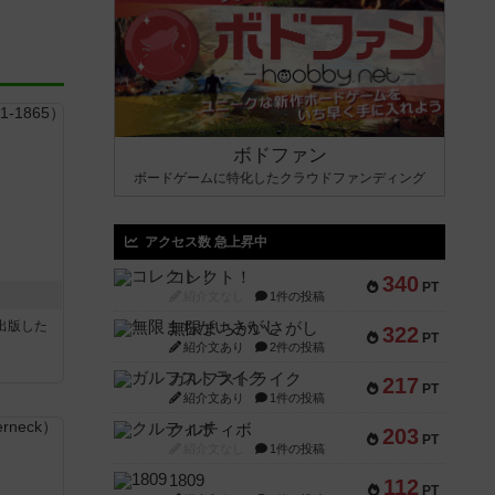
ボドファン
ボードゲームに特化したクラウドファンディング
アクセス数 急上昇中
コレクト！
340
PT
紹介文なし
1件の投稿
sが出版した
無限まちがいさがし
322
PT
紹介文あり
2件の投稿
ガルフストライク
217
PT
紹介文あり
1件の投稿
クルティボ
203
PT
紹介文なし
1件の投稿
1809
112
PT