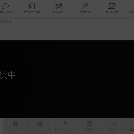
索
新着レビュー
ボードゲーム会
コミュニティ
掲示板一覧
店舗情報
供中
リプレイ
日記
戦略
・コツ
ルール
/インスト
掲示板
拡張/関連
作
次