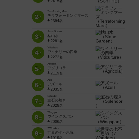
2415名
Terraforming Mars
2
テラフォーミングマーズ
位
2394名
Stone Garden
3
枯山水
位
2281名
Viticulture
4
ワイナリーの四季
位
2272名
Agricola
5
アグリコラ
位
2119名
Azul
6
アズール
位
2035名
Splendor
7
宝石の煌き
位
2028名
Wingspan
8
ウイングスパン
位
2006名
7 Wonders
9
世界の七不思議
位
1919名