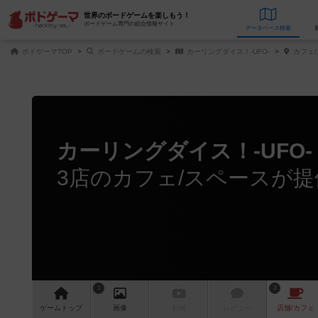
世界のボードゲームを楽しもう！
ボードゲーム専門の総合情報サイト
データベース
検
ボドゲーマTOP
ボードゲームの検索
カーリングダイス！-UFO-
カフェ/
カーリングダイス！-UFO-
3店のカフェ/スペースが提
1
3
ゲーム
トップ
画像
動画
レビュー
店舗/
カフェ