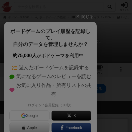
ログイン
閉じる
ボドゲーマTOP
ボードゲームの検索
カーリングダイス！-UFO-
レビュ
ボードゲームのプレイ履歴を記録し
て、
カーリングダイス！-UFO-
自分のデータを管理しませんか？
0件のレビュー
約75,000人
がボドゲーマを利用中！
遊んだボードゲームを記録する
1
3
トップ
画像
動画
レビュー
カフェ
気になるゲームのレビューを読む
お気に入り作品・所有リストの共
カーリングダイス！-UFO-のトップに戻る
有
ログイン / 会員登録（10秒）
会員の新しい投稿
Google
X
レビュー
画像付き
充実
Apple
Facebook
ワンラウンド