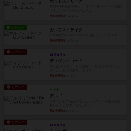
ホットストリーク
星7軽〜中量級を中心にプレイするゲーマーの感想
です。ボードゲーム会にて...
約16時間前
by おとん
レビュー
ガルフストライク
1983年にVictory Gamesが出版した『Gulf Strik...
約16時間前
by Chaco
リプレイ
画像付き
ディジットコード
やっぱり論理ゲームは面白い。息子とリプレイし
ました。息子の勝ち。これリ...
約16時間前
by くみ
リプレイ
充実
アルゴ
アルゴがとても好きで、たぶんプレイ回数が最も
多いゲームです。なんといっ...
約17時間前
by おとん
リプレイ
画像付き