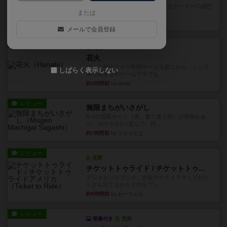
星5軽〜中量級を中心にプレイするゲーマーの感想
または
です。今回はボードゲーム...
約2時間前
by おとん
メールで会員登録
レビュー
充実
花火
ずっと前のドイツ年間ゲーム大賞ながら、シンプ
しばらく表示しない
ルで簡単な小ゲームで今でも...
約5時間前
by tamio
レビュー
無限まちがいさがし
6つの場面カード（表、裏で違う絵）が何枚かあ
り、そのうち3つ選んで、同...
約7時間前
by ジェイとと
レビュー
充実
チケットトゥライド / チケットトゥライドアメリカ
デジタルソロプレイ。元祖チケライ？マップがた
くさん出てるからどれをプレ...
約9時間前
by おーちゃん
レビュー
画像付き
充実