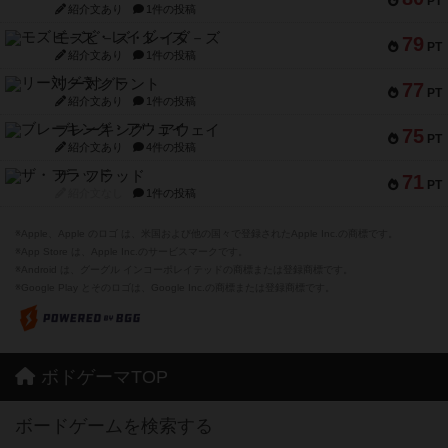
PT
紹介文あり
1件の投稿
モズビ－ズ・レイダ－ズ
79
PT
紹介文あり
1件の投稿
リー対グラント
77
PT
紹介文あり
1件の投稿
ブレーキング・アウェイ
75
PT
紹介文あり
4件の投稿
ザ・フラッド
71
PT
紹介文なし
1件の投稿
※Apple、Apple のロゴ は、米国および他の国々で登録されたApple Inc.の商標です。
※App Store は、Apple Inc.のサービスマークです。
※Android は、グーグル インコーポレイテッドの商標または登録商標です。
※Google Play とそのロゴは、Google Inc.の商標または登録商標です。
ボドゲーマTOP
ボードゲームを検索する