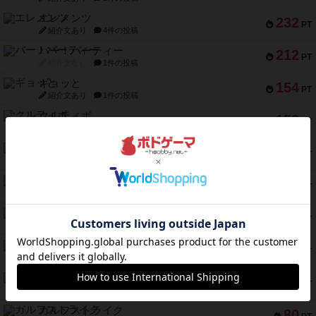
エレメンツ
232
PT
紹介文あり
4件の投稿
バー！パーティー
212
PT
紹介文なし
1件の投稿
ギョッと
154
PT
紹介文あり
1件の投稿
クルティボ
152
PT
紹介文なし
1件の投稿
ブラヴェスト
140
PT
紹介文なし
1件の投稿
ドブル：ポケットモンスター
122
PT
紹介文あり
4件の投稿
ジャンヌ・ダルク-オルレアン ドロー＆ライト
118
PT
紹介文なし
5件の投稿
ファースト・イン・フライト
94
PT
紹介文あり
3件の投稿
ダイススローン
88
PT
紹介文なし
1件の投稿
ガルフストライク
80