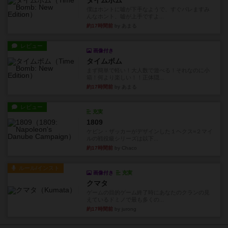
タイムボム
僕はホントに嘘が下手なようで、すぐバレますみ
んなホント、嘘が上手ですよ...
約17時間前
by あまる
レビュー
画像付き
タイムボム
まず簡単で軽い！大人数で遊べる！それなのに小
箱！何より楽しい！！正体隠...
約17時間前
by あまる
レビュー
充実
1809
ケビン・ザッカーがデザインした１ヘクス=２マイ
ルの戦役級シリーズは以下...
約17時間前
by Chaco
ルール/インスト
画像付き
充実
クマタ
ゲームの目的ゲーム終了時にあなたのクランの見
えているドミノで最も多くの...
約17時間前
by jurong