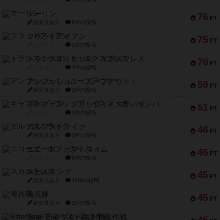
マーリン
76
PT
紹介文あり
6件の投稿
フラットアイアン
75
PT
紹介文なし
2件の投稿
トランスオリエント・エクスプレス
70
PT
紹介文なし
1件の投稿
アンブッシュ！：ムーブアウト！
59
PT
紹介文あり
1件の投稿
キャプテン・フリップ：イスラ・ボンバ
51
PT
紹介文なし
2件の投稿
ガルフストライク
46
PT
紹介文あり
1件の投稿
エコーズ・オブ・タイム
45
PT
紹介文なし
8件の投稿
スカルキング
45
PT
紹介文あり
12件の投稿
海兵隊
45
PT
紹介文あり
1件の投稿
Bitter End ブタペスト救出作戦