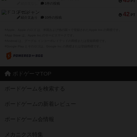
45
PT
紹介文なし
1件の投稿
ドコジャン
42
PT
紹介文あり
10件の投稿
※Apple、Apple のロゴ は、米国および他の国々で登録されたApple Inc.の商標です。
※App Store は、Apple Inc.のサービスマークです。
※Android は、グーグル インコーポレイテッドの商標または登録商標です。
※Google Play とそのロゴは、Google Inc.の商標または登録商標です。
ボドゲーマTOP
ボードゲームを検索する
ボードゲームの新着レビュー
ボードゲーム会情報
メカニクス特集