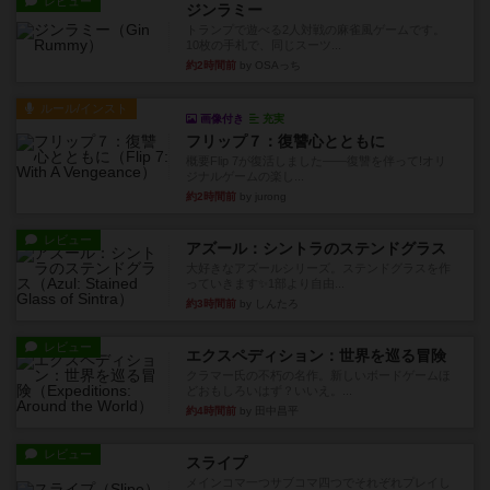
レビュー
ジンラミー
トランプで遊べる2人対戦の麻雀風ゲームです。
10枚の手札で、同じスーツ...
約2時間前
by OSAっち
ルール/インスト
画像付き
充実
フリップ７：復讐心とともに
概要Flip 7が復活しました――復讐を伴って!オリ
ジナルゲームの楽し...
約2時間前
by jurong
レビュー
アズール：シントラのステンドグラス
大好きなアズールシリーズ。ステンドグラスを作
っていきます✨1部より自由...
約3時間前
by しんたろ
レビュー
エクスペディション：世界を巡る冒険
クラマー氏の不朽の名作。新しいボードゲームほ
どおもしろいはず？いいえ。...
約4時間前
by 田中昌平
レビュー
スライプ
メインコマ一つサブコマ四つでそれぞれプレイし