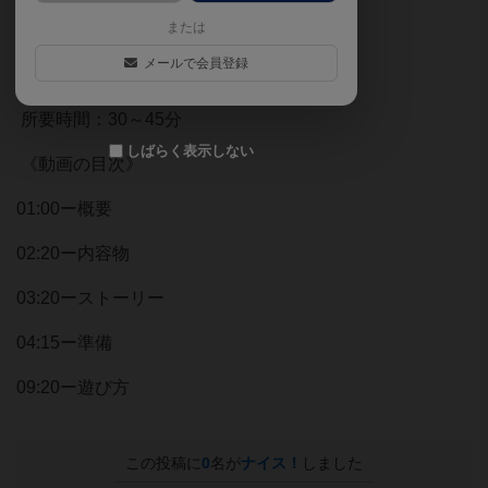
または
対象年齢： ８歳～
メールで会員登録
人数 ：２～５人
所要時間：30～45分
しばらく表示しない
《動画の目次》
01:00ー概要
02:20ー内容物
03:20ーストーリー
04:15ー準備
09:20ー遊び方
この投稿に
0
名が
ナイス！
しました