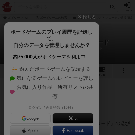
ログイン
閉じる
ボドゲーマTOP
ボードゲームの検索
センチュリー:スパイスロードの通販/商品
ボードゲームのプレイ履歴を記録し
て、
センチュリー：スパイスロード
自分のデータを管理しませんか？
とどくんかぼちゃんさんのルール/インスト
約75,000人
がボドゲーマを利用中！
遊んだボードゲームを記録する
12
2
40
200
トップ
画像
動画
レビュー
カフェ
気になるゲームのレビューを読む
お気に入り作品・所有リストの共
132名
0名
0
約6年前
有
みんな、ボドゲンヨ～！
ログイン / 会員登録（10秒）
https://youtu.be/A_xTHXmq9Ek
Google
X
今回の動画は、『センチュリー：スパイスロード』の遊び
方だよ
Apple
Facebook