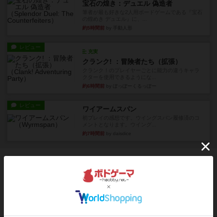
宝石の煌き：デュエル 偽造者
筆者が最も好きな2人用ボードゲームである『宝石
の煌めき デュエル』に、...
約5時間前
by 手動人形
レビュー
充実
クランク! ：冒険者たち（拡張）
クランク！のプレイヤーごとに能力の違うキャラ
クターを使用できるようにな...
約6時間前
by ぽっぽーくるっぽー
レビュー
ワイアームスパン
初プレイの感想です。ウイングスパン履修済のコ
メントとなります。ウイング...
約7時間前
by daisdice
ボドゲーマのアプリ版はこちら