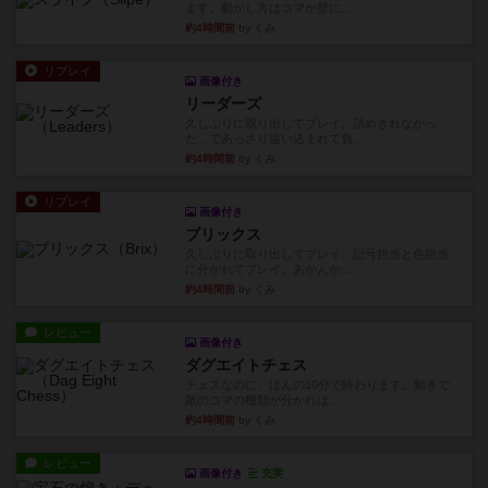
ます。動かし方はコマか壁に...
約4時間前
by くみ
リプレイ
画像付き
リーダーズ
久しぶりに取り出してプレイ。詰めきれなかっ
た…であっさり追い込まれて負...
約4時間前
by くみ
リプレイ
画像付き
ブリックス
久しぶりに取り出してプレイ。記号担当と色担当
に分かれてプレイ。あかんか...
約4時間前
by くみ
レビュー
画像付き
ダグエイトチェス
チェスなのに、ほんの10分で終わります。動きで
敵のコマの種類が分かれば...
約4時間前
by くみ
レビュー
画像付き
充実