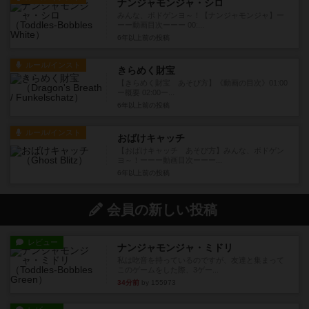
ナンジャモンジャ・シロ
みんな、ボドゲンヨ～！【ナンジャモンジャ】ー
ーー動画目次ーーー 00:...
6年以上前
の投稿
ルール/インスト
きらめく財宝
【きらめく財宝 あそび方】《動画の目次》01:00
ー概要 02:00ー...
6年以上前
の投稿
ルール/インスト
おばけキャッチ
【おばけキャッチ あそび方】みんな、ボドゲン
ヨ～！ーーー動画目次ーーー...
6年以上前
の投稿
会員の新しい投稿
レビュー
ナンジャモンジャ・ミドリ
私は吃音を持っているのですが、友達と集まって
このゲームをした際、3ゲー...
34分前
by 155973