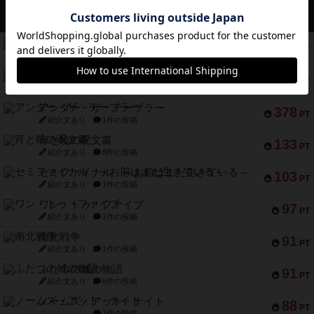
アクセス数 急上昇中
無限まちがいさがし
574
PT
紹介文あり
2件の投稿
リワイルド：サウスアメリカ
389
PT
紹介文なし
2件の投稿
アンダー・ザ・テーブラー
378
PT
紹介文あり
1件の投稿
宵と暁の呪文書
133
PT
紹介文あり
8件の投稿
セミファイナル ～お前はまだ生きている～
103
PT
紹介文あり
1件の投稿
ワン・トゥ・ファイブ
97
PT
紹介文あり
1件の投稿
南北戦争
91
PT
紹介文あり
1件の投稿
ふたつの城の物語
91
PT
紹介文あり
6件の投稿
ノームズ・アット・ナイト
88
PT
紹介文なし
1件の投稿