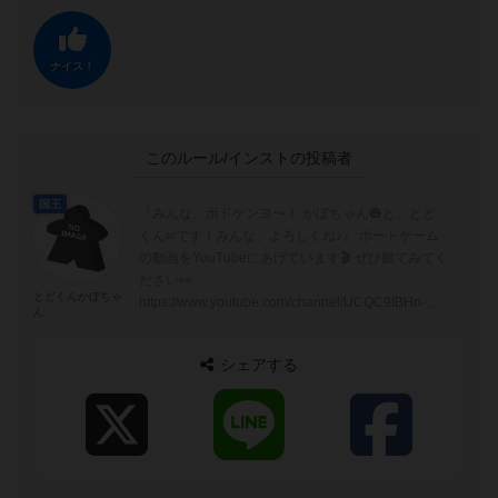
ナイス！
このルール/インストの投稿者
国王
『みんな、ボドゲンヨ〜！ かぼちゃん🎃と、とど
くん∞です！みんな、よろしくね♪』 ボードゲーム
の動画をYouTubeにあげています🎬 ぜひ観てみてく
ださい👀
とどくんかぼちゃ
https://www.youtube.com/channel/UCQC9IBHn-
ん
LzRE5HGk...
シェアする