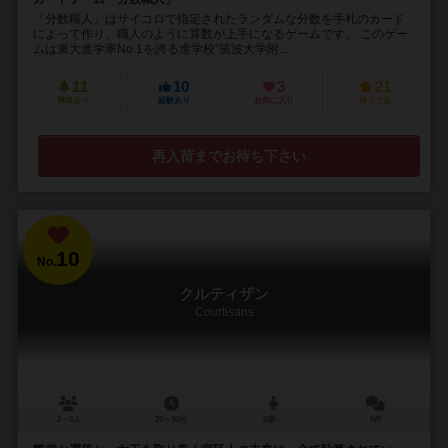
「分数職人」はサイコロで指定されたランダムな分数を手札のカード
によって作り、職人のように算数が上手になるゲームです。 このゲー
ムは東大進学率No.1を誇る進学校”筑波大学附...
11
10
3
21
興味あり
経験あり
お気に入り
持ってる
再入荷までお待ち下さい
10
No.
クルティザン
Courtisans
2～5人
20～30分
8歳～
5件