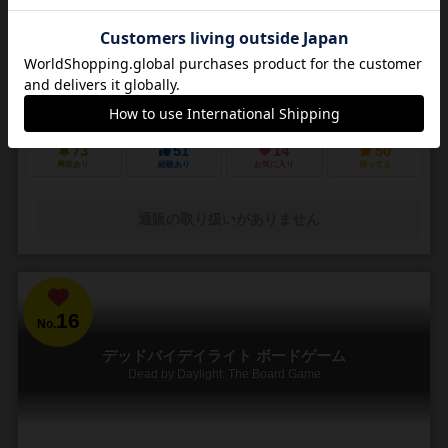
3～5人
30～45分
14歳～
4件
悪夢のような街で他の狩人を出し抜いて「血の遺志」を集めろ
ＰＳ４で発売されたフロムソフトウェアのブラッドボーンのカードゲ
ーム化。 かつて栄華を極めた古都ヤーナムでは風土病「獣の病」がは
びこっていた。あなたは「獣の病」の罹患者で...
73
51
14
50
興味あり
経験あり
お気に入り
持ってる
通販の取り扱いがありません
16
No.
デッドバイデイライト ボードゲーム
Dead by Daylight: The Board Game