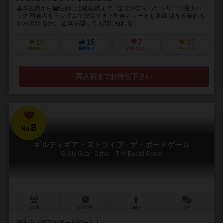
基本役職から個性的な上級役職まで、全てが詰まったシリーズ最大パ
ック!司会者をランダムで決定できる司会者カードも収録!噓を見破れる
かvs.欺けるか。 正体を隠して人間に紛れる...
10
15
7
37
興味あり
経験あり
お気に入り
持ってる
再入荷までお待ち下さい
8
No.
ギルティギア・ストライブ - ザ・ボードゲーム
Guilty Gear: Strive – The Board Game
2人用
15分前後
14歳～
1件
ギルティギアのボードゲーム！