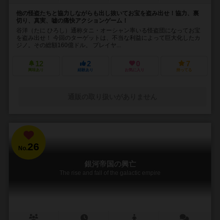
他の怪盗たちと協力しながらも出し抜いてお宝を盗み出せ！協力、裏
切り、真実、嘘の痛快アクションゲーム！
谷洋（たに ひろし）通称タニ・オーシャン率いる怪盗団になってお宝
を盗み出せ！ 今回のターゲットは、不当な利益によって巨大化したカ
ジノ。その総額160億ドル。 プレイヤ...
12
2
0
7
興味あり
経験あり
お気に入り
持ってる
通販の取り扱いがありません
26
No.
銀河帝国の興亡
The rise and fall of the galactic empire