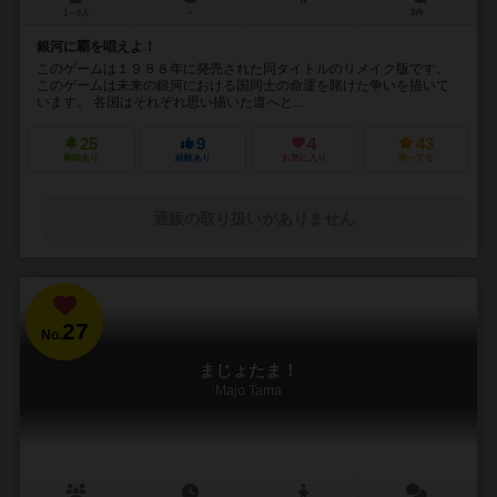
1～6人
－
3件
銀河に覇を唱えよ！
このゲームは１９８８年に発売された同タイトルのリメイク版です。
このゲームは未来の銀河における国同士の命運を賭けた争いを描いて
います。 各国はそれぞれ思い描いた道へと...
25
9
4
43
興味あり
経験あり
お気に入り
持ってる
通販の取り扱いがありません
27
No.
まじょたま！
Majo Tama