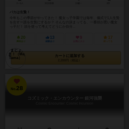
3～6人
30分前後
13歳～
3件
バカは生贄！
今年もこの季節がやってきた！ 魔女っ子学園では毎年、儀式で1人生贄
を出すー誰を生贄にするか？ そんなの決まってる、一番頭が悪い魔女
っ子だ！ 頭を使って考えてどうにか自分...
20
13
9
17
興味あり
経験あり
お気に入り
持ってる
カートに追加する
2,200円（税込）
28
No.
コズミック・エンカウンター 銀河強襲
Cosmic Encounter: Cosmic Incursion