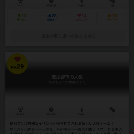
3～6人
60分前後
10歳～
1件
12
28
14
70
興味あり
経験あり
お気に入り
持ってる
通販の取り扱いがありません
29
No.
魔法都市の人狼
Werewolf of magic city
6～23人
60～90分
10歳～
－
処刑ごとに特殊なイベントが引き起こされる新しい人狼ゲーム！
空に浮かぶ世界――天空界。その中心――魔法都市ノリア。 世界中の
人間と技術が集まるこの場所である日事件が起きる。次々と獣に食い