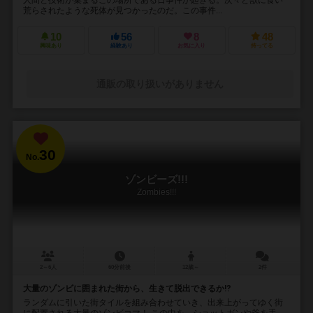
荒らされたような死体が見つかったのだ。この事件...
10
56
8
48
興味あり
経験あり
お気に入り
持ってる
通販の取り扱いがありません
30
No.
ゾンビーズ!!!
Zombies!!!
2～6人
60分前後
12歳～
2件
大量のゾンビに囲まれた街から、生きて脱出できるか⁉︎
ランダムに引いた街タイルを組み合わせていき、出来上がってゆく街
に配置される大量のゾンビコマ！ この中を、ショットガンや斧を手