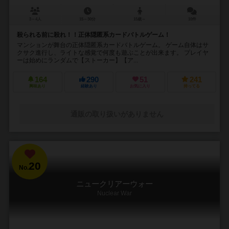
3～4人
15～30分
15歳～
10件
殺られる前に殺れ！！正体隠匿系カードバトルゲーム！
マンションが舞台の正体隠匿系カードバトルゲーム。 ゲーム自体はサ
クサク進行し、ライトな感覚で何度も遊ぶことが出来ます。 プレイヤ
ーは始めにランダムで【ストーカー】【ア...
164
290
51
241
興味あり
経験あり
お気に入り
持ってる
通販の取り扱いがありません
20
No.
ニュークリアーウォー
Nuclear War