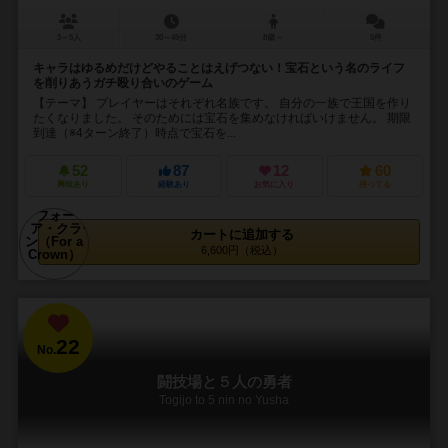
3～5人
30～45分
8歳～
5件
キャラはゆるめだけどやることはえげつない！宝石という名のライフ
を削りあうガチ殴り合いのゲーム
【テーマ】 プレイヤーはそれぞれ名族です。 自分の一族で王国を作り
たくなりました。 そのためには宝石を集めなければいけません。 期限
到達（※4ターン終了）時点で宝石を...
52
87
12
60
興味あり
経験あり
お気に入り
持ってる
カートに追加する
6,600円（税込）
22
No.
闘技場と５人の勇者
Togijo to 5 nin no Yusha