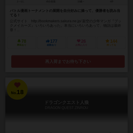
2～4人
45分前後
10歳～
4件
バトル漫画トーナメントの展開を自分好みに操って、優勝者を読み当
てる！
公式サイト http://bookmakers.sakura.ne.jp/ 架空の少年マンガ『ブッ
クメイカーズ』 いろいろあった。本当にいろいろあって、物語は最終
章！...
78
177
26
144
興味あり
経験あり
お気に入り
持ってる
再入荷までお待ち下さい
18
No.
ドラゴンクエスト人狼
DRAGON QUEST ZINROU