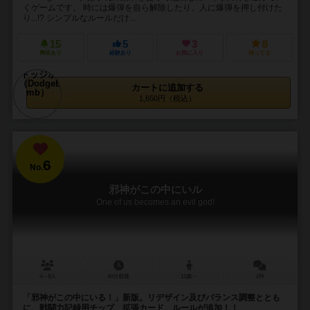
くゲームです。 時には爆弾を自ら解除したり、人に爆弾を押し付けた
り...!? シンプルなルールだけ...
15
5
3
8
興味あり
経験あり
お気に入り
持ってる
カートに追加する
1,650円（税込）
6
No.
邪神がこの中にいル
One of us becomes an evil god!
4～8人
40分前後
12歳～
2件
「邪神がこの中にいる！」新版。リデザイン及びバランス調整ととも
に、戦闘力記録用チップ、拡張カード、ルールが追加！！