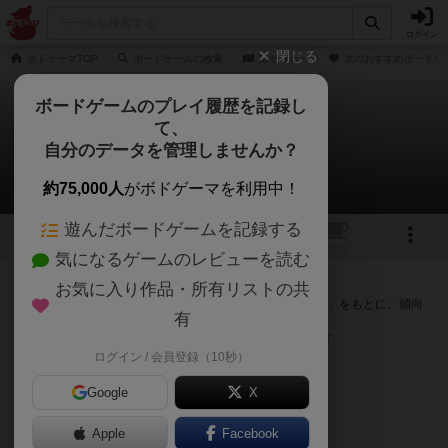
ログイン
閉じる
ボドゲーマTOP
ボードゲームの検索
猫サッカー
次のおすすめボードゲ
ボードゲームのプレイ履歴を記録し
て、
猫サッカー
自分のデータを管理しませんか？
次のおすすめボードゲーム
約75,000人
がボドゲーマを利用中！
遊んだボードゲームを記録する
トップ
画像
動画
レビュー
カフェ
気になるゲームのレビューを読む
『猫サッカー』が好きな方へのおすすめ
お気に入り作品・所有リストの共
このゲームのトップページで投票された「プレイ感の評価」をもとに、傾向
有
が近いボードゲームをランキング形式で紹介します。
※リストには一定の投票数がある作品のみを表示しています
ログイン / 会員登録（10秒）
Google
X
Apple
Facebook