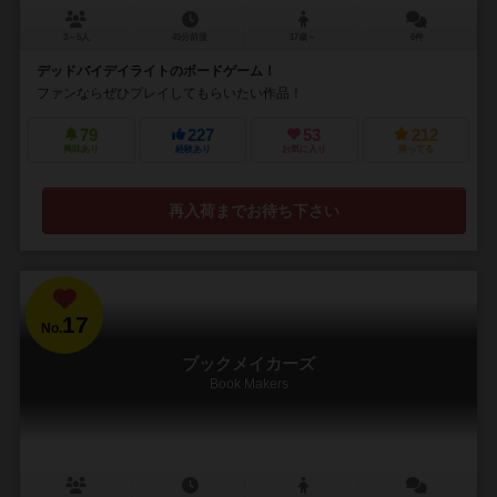
3～5人
45分前後
17歳～
6件
デッドバイデイライトのボードゲーム！
ファンならぜひプレイしてもらいたい作品！
79
227
53
212
興味あり
経験あり
お気に入り
持ってる
再入荷までお待ち下さい
17
No.
ブックメイカーズ
Book Makers