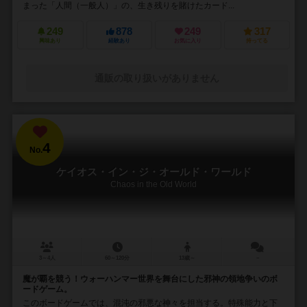
まった「人間（一般人）」の、生き残りを賭けたカード...
249
878
249
317
興味あり
経験あり
お気に入り
持ってる
通販の取り扱いがありません
4
No.
ケイオス・イン・ジ・オールド・ワールド
Chaos in the Old World
3～4人
60～120分
13歳～
－
魔が覇を競う！ウォーハンマー世界を舞台にした邪神の領地争いのボ
ードゲーム。
このボードゲームでは、混沌の邪悪な神々を担当する。特殊能力と下