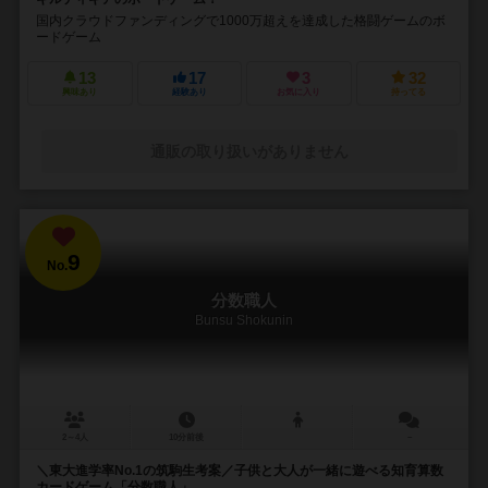
国内クラウドファンディングで1000万超えを達成した格闘ゲームのボ
ードゲーム
13
17
3
32
興味あり
経験あり
お気に入り
持ってる
通販の取り扱いがありません
9
No.
分数職人
Bunsu Shokunin
2～4人
10分前後
－
＼東大進学率No.1の筑駒生考案／子供と大人が一緒に遊べる知育算数
カードゲーム「分数職人」