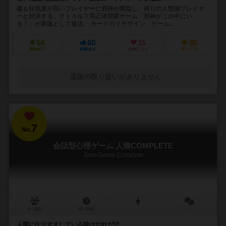
最も狂気度が高いプレイヤーに邪神が降臨し、残りの人類側プレイヤ
ーと対決する。クトゥルフ系正体隠匿ゲーム「邪神がこの中にい
る！」が新版として復活。 カードのリデザイン、ゲーム...
54
60
15
90
興味あり
経験あり
お気に入り
持ってる
通販の取り扱いがありません
7
No.
会話型心理ゲーム 人狼COMPLETE
Jinro Game Complete
4～25人
10～90分
－
人間になりすましている狼はだれだ!?