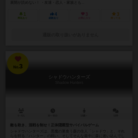
展開が読めない！ ・友達・恋人・家族とも...
1
4
3
3
興味あり
経験あり
お気に入り
持ってる
通販の取り扱いがありません
3
No.
シャドウハンターズ
Shadow Hunters
4～8人
30～60分
13歳～
12件
敵を欺き、混戦を制せ！正体隠匿型サバイバルゲーム
シャドウハンターズは、悪魔の巣食う森の住人「シャドウ」と、それ
らを狩る「ハンター」の戦い、そしてそんな最中に森に迷い込んでし