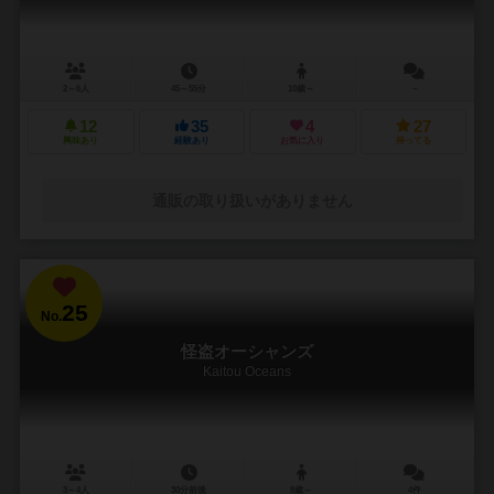
2～6人
45～55分
10歳～
－
12
35
4
27
興味あり
経験あり
お気に入り
持ってる
通販の取り扱いがありません
25
No.
怪盗オーシャンズ
Kaitou Oceans
3～4人
30分前後
8歳～
4件