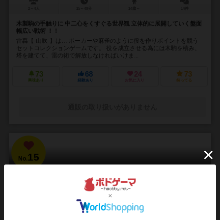
2～4人
15～40分
14歳～
14件
木製駒の手触りに 中二心をくすぐる世界観 立体的に展開していく盤面
幅広い戦術 ！！
雷轟【-山吹-】は… ポーカーや麻雀のように役を作りポイントを競う
セットコレクションゲームです。 役を成立させる為には木駒を積み、
塔を建てて、雷の術で解放しなければいけま...
73
68
24
73
興味あり
経験あり
お気に入り
持ってる
通販の取り扱いがありません
15
No.
ブラッドボーン：カードゲーム
Bloodborne: The Card Game