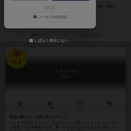
または
メールで会員登録
しばらく表示しない
1
No.
アドテール
Adtale
3～4人
20～30分
10歳～
－
過去に無いプレイ感のダイスゲーム！
ダイスでできたスライム、ダイスライムが襲ってくる！？ ファンタジ
ー世界でソロ冒険者となり、襲ってくるダイスライムを技を用いて、