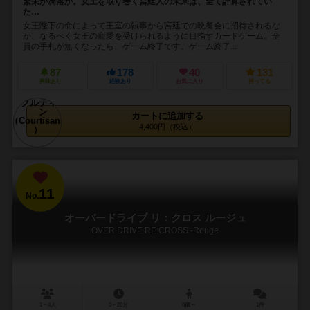
繁栄か凋落か。女王を取り巻く宮廷人の未来は、全て計算されてい
た…
女王陛下の命によって王室の執事から宮廷での晩餐会に招待されるな
か、なるべく女王の寵愛を受けられるように目指すカードゲーム。全
員の手札が無くなったら、ゲーム終了です。ゲーム終了...
87
178
40
131
興味あり
経験あり
お気に入り
持ってる
カートに追加する
4,400円（税込）
11
No.
オーバードライブ リ：クロス ルージュ
OVER DRIVE RE:CROSS -Rouge
1～4人
5～20分
8歳～
1件