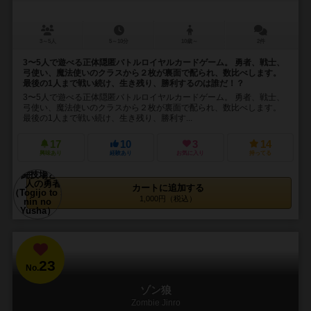
3～5人
5～10分
10歳～
2件
3〜5人で遊べる正体隠匿バトルロイヤルカードゲーム。 勇者、戦士、
弓使い、魔法使いのクラスから２枚が裏面で配られ、数比べします。
最後の1人まで戦い続け、生き残り、勝利するのは誰だ！？
3〜5人で遊べる正体隠匿バトルロイヤルカードゲーム。 勇者、戦士、
弓使い、魔法使いのクラスから２枚が裏面で配られ、数比べします。
最後の1人まで戦い続け、生き残り、勝利す...
17
10
3
14
興味あり
経験あり
お気に入り
持ってる
カートに追加する
1,000円（税込）
23
No.
ゾン狼
Zombie Jinro