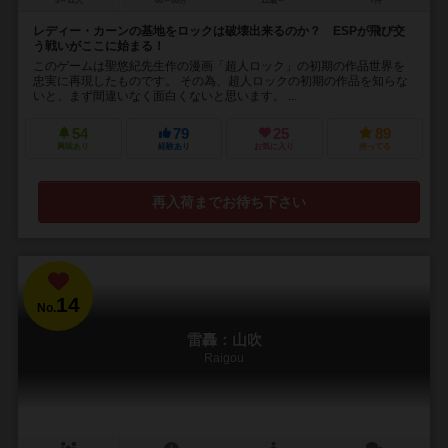
5～12人
60～80分
12歳～
7件
レディー・カーンの基地をロックは破壊出来るのか？ ESPが飛び交
う戦いがここに始まる！
このゲームは聖悠紀先生作の漫画「超人ロック」の初期の作品世界を
忠実に再現したものです。 その為、超人ロックの初期の作品を知らな
いと、まず間違いなく面白くないと思います。 ...
54
79
25
89
興味あり
経験あり
お気に入り
持ってる
再入荷までお待ち下さい
14
No.
雷轟：山吹
Raigou