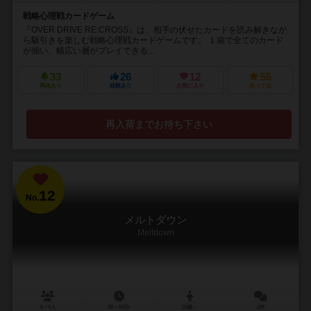
戦略心理戦カードゲーム
『OVER DRIVE RE:CROSS』は、相手の伏せたカードを読み解きなが
ら駆引きを楽しむ戦略心理戦カードゲームです。 １箱で全てのカード
が揃い、幅広い層がプレイできる...
33
26
12
55
興味あり
経験あり
お気に入り
持ってる
再入荷までお待ち下さい
12
No.
メルトダウン
Meltdown
4～6人
30～60分
10歳～
2件