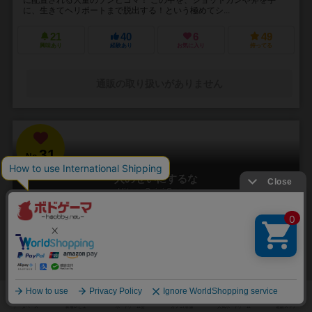
に、生きてヘリポートまで脱出する！という極めてシ...
21
40
6
49
興味あり
経験あり
お気に入り
持ってる
通販の取り扱いがありません
31
No.
人のせいにするな
Hitono Seini Suruna
3～5人
20分前後
5歳～
2件
責任をなすりつけろ！
「お前がやったんだろ！！」 やった覚えのないミスや罪を押し付けら