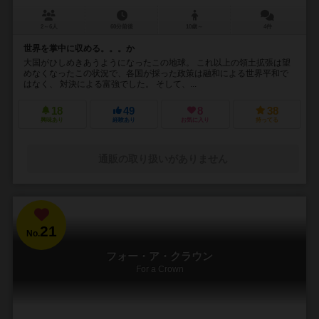
2～6人
60分前後
10歳～
4件
世界を掌中に収める。。。か
大国がひしめきあうようになったこの地球。 これ以上の領土拡張は望
めなくなったこの状況で、各国が採った政策は融和による世界平和で
はなく、 対決による富強でした。 そして、...
18
49
8
38
興味あり
経験あり
お気に入り
持ってる
通販の取り扱いがありません
21
No.
フォー・ア・クラウン
For a Crown