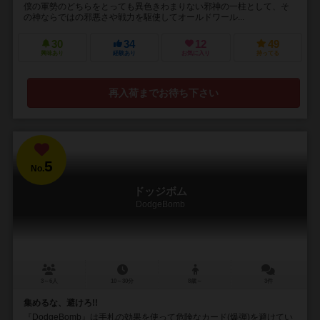
僕の軍勢のどちらをとっても異色きわまりない邪神の一柱として、そ
の神ならではの邪悪さや戦力を駆使してオールドワール...
30
34
12
49
興味あり
経験あり
お気に入り
持ってる
再入荷までお待ち下さい
5
No.
ドッジボム
DodgeBomb
3～6人
10～30分
8歳～
3件
集めるな、避けろ!!
『DodgeBomb』は手札の効果を使って危険なカード(爆弾)を避けてい