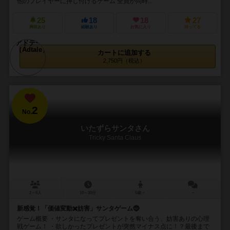
他のプレイヤーに押し付けるゲーム 全員が同時...
25
18
18
27
興味あり
経験あり
お気に入り
持ってる
カートに追加する
2,750円（税込）
2
No.
いたずらサンタさん
Tricky Santa Claus
2～6人
10～30分
6歳～
－
新感覚！「価値変動✖️妨害」サンタゲーム🤶
ゲーム概要 ・サンタになってプレゼントを奪い合う、妨害ありの心理
戦ゲーム！ ・欲しかったプレゼントが突然マイナス点に！？最後まで