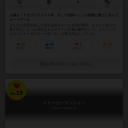
2～14人
－
2件
人狼を『ドラゴンクエストⅢ そして伝説へ…』の世界に落とし込んだ
カードゲーム
まものを全員追放した場合は村人チーム全員の勝利、まものと村人の
数が同じになった場合はまものチーム全員の勝利という、ドラゴンク
エストのキャラクターを扱っている事以外はシンプルな...
15
39
3
75
興味あり
経験あり
お気に入り
持ってる
通販の取り扱いがありません
19
No.
ストーカーマンション
Stalker Mansion