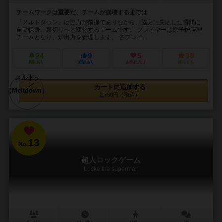
チームワークは重要だ、チームが崩壊するまでは
『メルトダウン』は協力が前提でありながら、協力に失敗した瞬間に
自己保身、裏切りへと変化するゲームです。 プレイヤーは原子炉管理
チームとなり、炉出力を管理します。 各プレイ...
24
9
5
10
興味あり
経験あり
お気に入り
持ってる
カートに追加する
2,750円（税込）
13
No.
超人ロックゲーム
Locke the superman