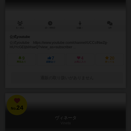
5～19人
10～999分
10歳～
1件
公式youtube
公式youtube https://www.youtube.com/channel/UCCcINwZg-
HUYcGEljblHswQ?view_as=subscriber ...
9
7
4
20
興味あり
経験あり
お気に入り
持ってる
通販の取り扱いがありません
24
No.
ヴィネータ
Vineta