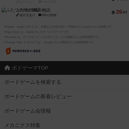
紹介文なし
0件の投稿
ふたつの城の物語
39
PT
紹介文あり
6件の投稿
※Apple、Apple のロゴ は、米国および他の国々で登録されたApple Inc.の商標です。
※App Store は、Apple Inc.のサービスマークです。
※Android は、グーグル インコーポレイテッドの商標または登録商標です。
※Google Play とそのロゴは、Google Inc.の商標または登録商標です。
ボドゲーマTOP
ボードゲームを検索する
ボードゲームの新着レビュー
ボードゲーム会情報
メカニクス特集