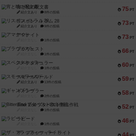
宵と暁の呪文書
75
PT
紹介文あり
8件の投稿
リスボン・トラム 28
73
PT
紹介文あり
9件の投稿
アマナイト
73
PT
紹介文なし
1件の投稿
ブラヴェスト
66
PT
紹介文なし
1件の投稿
スペクタキュラー
60
PT
紹介文なし
1件の投稿
スモールワールド
59
PT
紹介文あり
13件の投稿
ギャンブラー
58
PT
紹介文なし
2件の投稿
Bitter End ブタペスト救出作戦
52
PT
紹介文なし
1件の投稿
ラピード
46
PT
紹介文なし
1件の投稿
ザ・フラッフィー・ライト
44
PT