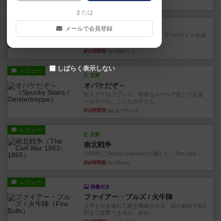
22分前
by ジェイとと
または
レビュー
シャット・ザ・ボックス
メールで会員登録
とてもシンプルなダイスゲーム。2つのダイスを振
って、出目の合計を自分の...
約1時間前
by OSAっち
しばらく表示しない
レビュー
充実
オバケだぞ～
対人アナログプレイ。簡単なルールで誰とでも遊
べるゲーム。こんなの子ども...
約2時間前
by おーちゃん
レビュー
充実
南北戦争
1983年にVictory Gamesが出版した『The Civil ...
約6時間前
by Chaco
レビュー
画像付き
ファイアー・ブルズ / 火牛陣
火牛を引き連れて敵を殲滅させる。縦か斜めで前2
列まで攻撃できるが、自分...