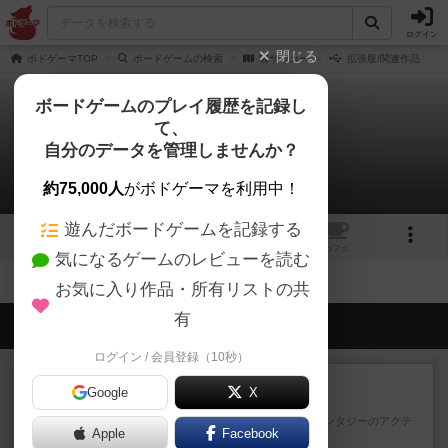
ログイン
閉じる
ボドゲーマTOP
ボードゲームの検索
猫サッカー
拡張版/関連作品
ボードゲームのプレイ履歴を記録し
て、
猫サッカー
自分のデータを管理しませんか？
拡張/関連作品 0件
約75,000人
がボドゲーマを利用中！
遊んだボードゲームを記録する
トップ
画像
動画
レビュー
カフェ
気になるゲームのレビューを読む
お気に入り作品・所有リストの共
有
会員の新しい投稿
ログイン / 会員登録（10秒）
レビュー
充実
Google
X
エコーズ・オブ・タイム
カードゲームにファイナルファンタジーのアクテ
Apple
Facebook
ィブタイムバトル（もしくは...