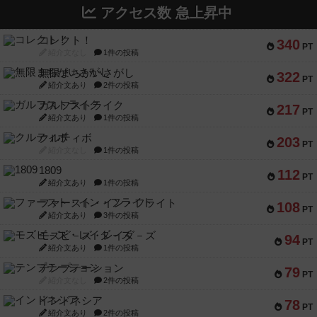
アクセス数 急上昇中
コレクト！
340
PT
紹介文なし
1件の投稿
無限まちがいさがし
322
PT
紹介文あり
2件の投稿
ガルフストライク
217
PT
紹介文あり
1件の投稿
クルティボ
203
PT
紹介文なし
1件の投稿
1809
112
PT
紹介文あり
1件の投稿
ファースト・イン・フライト
108
PT
紹介文あり
3件の投稿
モズビ－ズ・レイダ－ズ
94
PT
紹介文あり
1件の投稿
テンプテーション
79
PT
紹介文なし
2件の投稿
インドネシア
78
PT
紹介文あり
2件の投稿