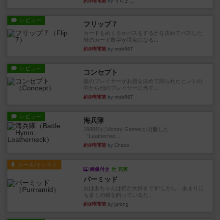
約8時間前
by うらまこ
レビュー
フリップ７
カードをめくるかパスをするかを決めてパスした
時のカード数字が得点になる...
約8時間前
by mob567
レビュー
コンセプト
親のプレイヤーがお題を決めて限られたヒントの
中から他のプレイヤーに当て...
約8時間前
by mob567
レビュー
海兵隊
1988年にVictory Gamesが出版した
『Leathernec...
約8時間前
by Chaco
ルール/インスト
画像付き
充実
パーミッド
おばあちゃんは猫が大好きです!しかし、あまりに
も多くの猫を飼っているた...
約8時間前
by jurong