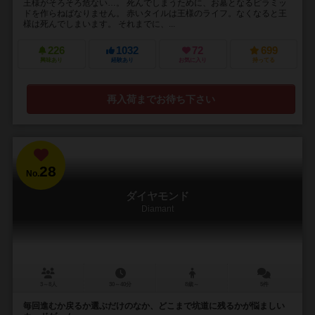
王様がそろそろ危ない…。 死んでしまうために、お墓となるピラミッ
ドを作らねばなりません。 赤いタイルは王様のライフ。なくなると王
様は死んでしまいます。 それまでに、...
226
1032
72
699
興味あり
経験あり
お気に入り
持ってる
再入荷までお待ち下さい
28
No.
ダイヤモンド
Diamant
3～8人
30～40分
8歳～
5件
毎回進むか戻るか選ぶだけのなか、どこまで坑道に残るかが悩ましい