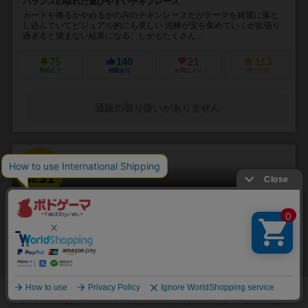
バランスの取れた遊びやすいチキンレース
カードを捲るかやめるかのみのチキンレースだがテーマを綺麗に落と
し込んでいてビジュアル的にも美しい 泥棒が宝を集めていくが欲張り
過ぎると望まない結果になる、しかもたくさん...
75
140
21
113
興味あり
経験あり
お気に入り
持ってる
通販の取り扱いがありません
31
No.
花札
Hanafuda
2～3人
30～60分
8件