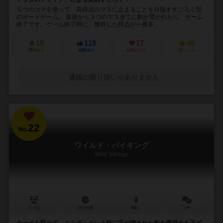
５つのコマを使って、高得点のマスに止まることを目指すすごろく型
のボードゲーム。 最後から３つのマス全てに駒が置かれたら、ゲーム
終了です。ゲーム終了時に、獲得した得点が一番多...
19
118
17
49
興味あり
経験あり
お気に入り
持ってる
通販の取り扱いがありません
22
No.
ワイルド・バイキング
Wild Vikings
2～5人
15分前後
6歳～
5件
カードを貯めて、ここぞ！という時に宝が積まれた船を獲得する子ど