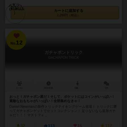
カートに追加する
2,200円（税込）
12
No.
ガチャポントリック
GACHAPON TRICK
2～4人
20分前後
8歳～
1件
おっと！ガチャポン屋だ！そして、ポケットにはコインがいっぱい！
素敵なおもちゃがいっぱい！全部集めなきゃ！
Daniel Newmanの新作トリックテイキングゲーム登場！ トリックに勝
ってガチャポンゲットでセットコレクション！ 足りないなら追加ガチ
ャだ！！！ マストフォ...
32
113
15
117