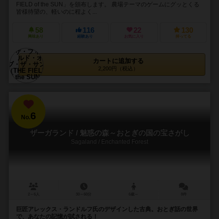
FIELD of the SUN」を頒布します。 農場テーマのゲームにグッとくる
皆様待望の、軽いのに程よく...
58
116
22
130
興味あり
経験あり
お気に入り
持ってる
カートに追加する
2,200円（税込）
6
No.
ザーガランド / 魅惑の森～おとぎの国の宝さがし
Sagaland / Enchanted Forest
2～6人
30～60分
6歳～
8件
巨匠アレックス・ランドルフ氏のデザインした古典。おとぎ話の世界
で、あなたの記憶が試される！