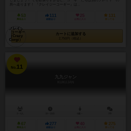
所へ走ります！ 『クレイジーコーギー』は...
53
111
25
131
興味あり
経験あり
お気に入り
持ってる
カートに追加する
2,750円（税込）
11
No.
九九ジャン
KUKUJAN
2～4人
10～15分
6歳～
7件
67
277
40
275
興味あり
経験あり
お気に入り
持ってる