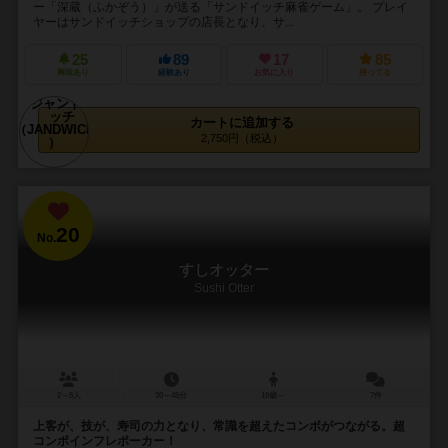
ー「深蔵（ふかぞう）」が送る「サンドイッチ麻雀ゲーム」。 プレイ
ヤーはサンドイッチショップの店長となり、サ...
25
89
17
85
興味あり
経験あり
お気に入り
持ってる
カートに追加する
2,750円（税込）
20
No.
すしオッター
Sushi Otter
2～5人
30～45分
10歳～
7件
上客が、技が、寿司の力となり、常識を超えたコンボがつながる。超
コンボインフレポーカー！