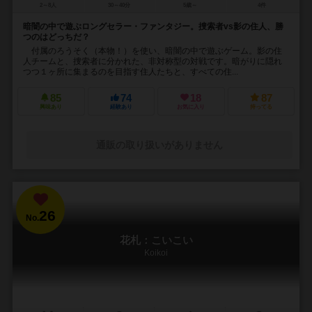
2～8人
30～40分
5歳～
4件
暗闇の中で遊ぶロングセラー・ファンタジー。捜索者vs影の住人、勝
つのはどっちだ？
付属のろうそく（本物！）を使い、暗闇の中で遊ぶゲーム。影の住
人チームと、捜索者に分かれた、非対称型の対戦です。暗がりに隠れ
つつ１ヶ所に集まるのを目指す住人たちと、すべての住...
85
74
18
87
興味あり
経験あり
お気に入り
持ってる
通販の取り扱いがありません
26
No.
花札：こいこい
Koikoi