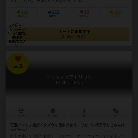
ます。 ただし、美味しい牛肉を狙っている...
121
215
18
220
興味あり
経験あり
お気に入り
持ってる
カートに追加する
2,420円（税込）
3
No.
トリックオアトリック
TRICK or TRICK
2～4人
10～20分
7歳～
1件
可愛いマモノ達がイタズラを仕掛け合う、ワカプレ椅子取りじゃんけ
んゲーム！
誰もが虜になる幻のおかし『ジャック・オ・クッキー』を求めるマモ