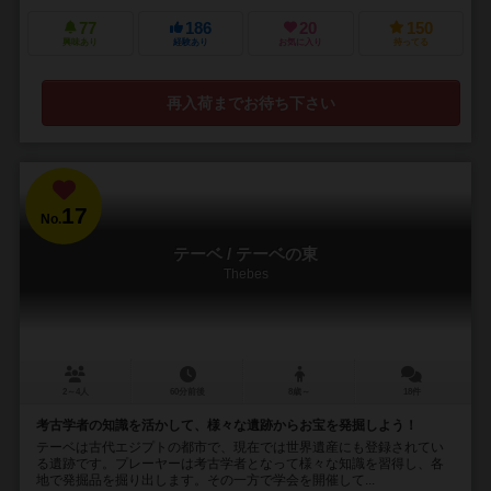
77
186
20
150
興味あり
経験あり
お気に入り
持ってる
再入荷までお待ち下さい
17
No.
テーベ / テーベの東
Thebes
2～4人
60分前後
8歳～
18件
考古学者の知識を活かして、様々な遺跡からお宝を発掘しよう！
テーベは古代エジプトの都市で、現在では世界遺産にも登録されてい
る遺跡です。プレーヤーは考古学者となって様々な知識を習得し、各
地で発掘品を掘り出します。その一方で学会を開催して...