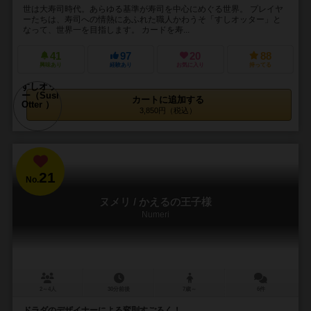
世は大寿司時代。あらゆる基準が寿司を中心にめぐる世界。 プレイヤ
ーたちは、寿司への情熱にあふれた職人かわうそ「すしオッター」と
なって、世界一を目指します。 カードを寿...
41
97
20
88
興味あり
経験あり
お気に入り
持ってる
カートに追加する
3,850円（税込）
21
No.
ヌメリ / かえるの王子様
Numeri
2～4人
30分前後
7歳～
6件
ドラダのデザイナーによる変則すごろく！