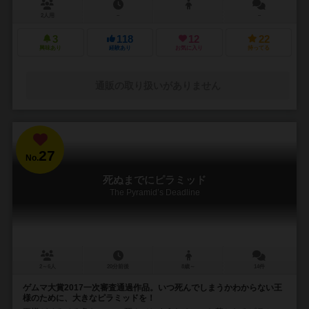
2人用
－
－
3
118
12
22
興味あり
経験あり
お気に入り
持ってる
通販の取り扱いがありません
27
No.
死ぬまでにピラミッド
The Pyramid’s Deadline
2～6人
20分前後
8歳～
14件
ゲムマ大賞2017一次審査通過作品。いつ死んでしまうかわからない王
様のために、大きなピラミッドを！