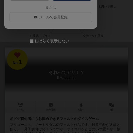
または
メールで会員登録
しばらく表示しない
1
No.
それってアリ！？
It Happens..
2～5人
30分前後
8歳～
5件
ボドゲ初心者にもお勧めできるフェルトのダイスゲーム
ブルゴーニュ、ノートルダムのフェルト作品です。対象年齢が８歳と
低く、一見子供向けのようですが、サイコロをどこにいつ置くか、振