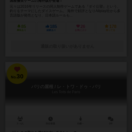
国産優良ゲームの海外版が登場！
元々は2016年リリースの同人制作ゲームである『ダイ公望』という、
釣りをテーマにしたダイスゲーム。 海外で好評となりAllplay社から多
言語版が発売となり、日本語ルールも...
85
185
26
178
興味あり
経験あり
お気に入り
持ってる
通販の取り扱いがありません
30
No.
パリの屋根 / レ・トワ・ドゥ・パリ
Les Toits de Paris
2～4人
25分前後
10歳～
2件