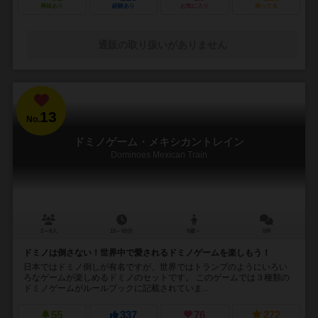
興味あり
経験あり
お気に入り
持ってる
通販の取り扱いがありません
13
No.
ドミノゲーム・メキシカントレイン
Dominoes Mexican Train
2～8人
15～60分
8歳～
5件
ドミノは倒さない！世界中で愛されるドミノゲームを楽しもう！
日本ではドミノ倒しが有名ですが、世界ではトランプのようにいろい
ろなゲームが楽しめるドミノのセットです。 このゲームでは３種類の
ドミノゲームがルールブックに記載されていま...
55
337
76
272