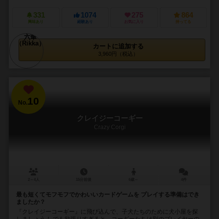
331
1074
275
864
興味あり
経験あり
お気に入り
持ってる
カートに追加する
3,960円（税込）
10
No.
クレイジーコーギー
Crazy Corgi
2～4人
15分前後
6歳～
4件
最も短くてモフモフでかわいいカードゲームを プレイする準備はでき
ましたか？
『クレイジーコーギー』に飛び込んで、子犬たちのために犬小屋を探
しましょう！ でも欲張りすぎると、コーギーたちは別のプレイヤーの