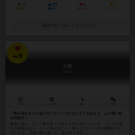
21
33
6
7
興味あり
経験あり
お気に入り
持ってる
通販の取り扱いがありません
9
No.
六華
Rikka
2～5人
10～20分
8歳～
30件
一番の花火をうちあげろ！ひっくりかえしてくみかえて、より強い役
を目指せ！
麻雀に似た、ドミノ牌を使って役をそろえるゲームです。 １～６の花
火の模様があり、ドミノ牌と同じく、牌の上下に一つずつ模様がつい
ています。 ６枚の牌を使って、役を作ります。...