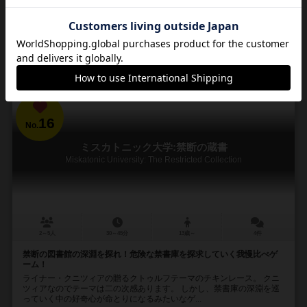
308
1788
470
1260
興味あり
経験あり
お気に入り
持ってる
カートに追加する
1,980円（税込）
16
No.
ミスカトニック大学:禁断の蔵書
Miskatonic University: The Restricted Collection
2～5人
30～45分
13歳～
4件
禁断の図書館の深淵を探れ！危険な禁書庫を探求していく我慢比べゲ
ーム！
ライナー・クニツィアの贈るクトゥルフテーマのチキンレース。 クニ
ツィアなのでテーマは二の次感あります。 しかし、禁書庫の深淵を巡
っていく中の好奇心が命とりになるみたいなゲ...