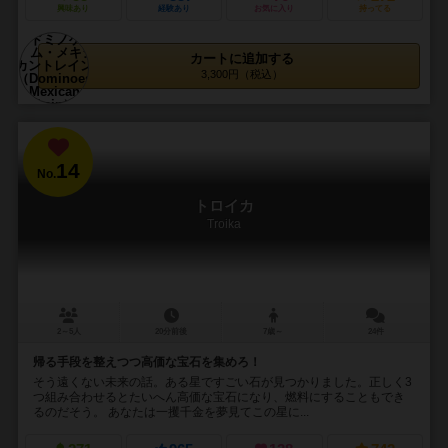
興味あり
経験あり
お気に入り
持ってる
カートに追加する
3,300円（税込）
14
No.
トロイカ
Troika
2～5人
20分前後
7歳～
24件
帰る手段を整えつつ高価な宝石を集めろ！
そう遠くない未来の話。ある星ですごい石が見つかりました。正しく3
つ組み合わせるとたいへん高価な宝石になり、燃料にすることもでき
るのだそう。 あなたは一攫千金を夢見てこの星に...