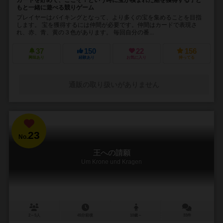
もと一緒に遊べる競りゲーム
プレイヤーはバイキングとなって、より多くの宝を集めることを目指
します。 宝を獲得するには仲間が必要です。仲間はカードで表現さ
れ、赤、青、黄の３色があります。 毎回自分の番...
37
150
22
156
興味あり
経験あり
お気に入り
持ってる
通販の取り扱いがありません
23
No.
王への請願
Um Krone und Kragen
2～5人
45分前後
10歳～
33件