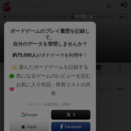
ログイン
閉じる
ボドゲーマTOP
ボードゲームの検索
ねこポーカーの通販/商品詳細
作品
ボードゲームのプレイ履歴を記録し
て、
ねこポーカー
自分のデータを管理しませんか？
次のおすすめボードゲーム
約75,000人
がボドゲーマを利用中！
遊んだボードゲームを記録する
4
8
64
トップ
画像
動画
レビュー
カフェ
気になるゲームのレビューを読む
『ねこポーカー』が好きな方へのおすすめ
お気に入り作品・所有リストの共
このゲームのトップページで投票された「プレイ感の評価」をもとに、傾向
有
が近いボードゲームをランキング形式で紹介します。
※リストには一定の投票数がある作品のみを表示しています
ログイン / 会員登録（10秒）
Google
X
Apple
Facebook