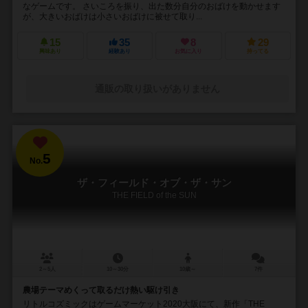
なゲームです。 さいころを振り、出た数分自分のおばけを動かせます
が、大きいおばけは小さいおばけに被せて取り...
15
35
8
29
興味あり
経験あり
お気に入り
持ってる
通販の取り扱いがありません
5
No.
ザ・フィールド・オブ・ザ・サン
THE FIELD of the SUN
2～5人
10～30分
10歳～
7件
農場テーマめくって取るだけ熱い駆け引き
リトルコズミックはゲームマーケット2020大阪にて、新作「THE