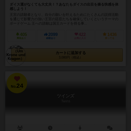
ダイス運がなくても大丈夫！？あなたもダイスの出目を操る快感を体
感しよう！
王宮の請願者となり、自分の願いを叶えるためにたくさんの説得活動
を通じて影響力の強い王宮の廷臣たちを確保していくというテーマの
ボードゲーム 王への請願は国王カードを得る事...
405
2099
422
1436
興味あり
経験あり
お気に入り
持ってる
カートに追加する
3,080円（税込）
24
No.
ツインズ
Twins