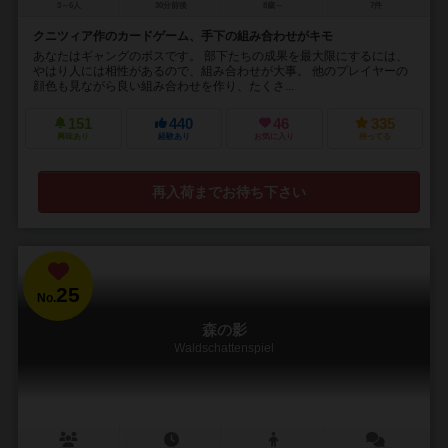
3～6人
30分前後
8歳～
7件
クニツィア作のカードゲーム、手下の組み合わせがキモ
あなたはギャングのボスです。 部下たちの成果を最大限にするには、
やはり人には相性があるので、組み合わせが大事。 他のプレイヤーの
顔色も見ながら良い組み合わせを作り、たくさ...
151
440
46
335
興味あり
経験あり
お気に入り
持ってる
再入荷までお待ち下さい
25
No.
森の影
Waldschattenspiel