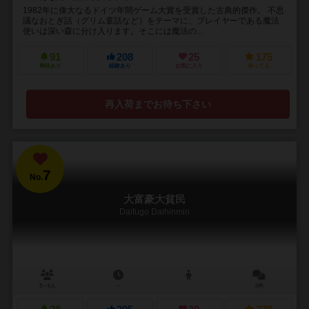
1982年に偉大なるドイツ年間ゲーム大賞を受賞した古典的傑作。 不思
議なおとぎ話（グリム童話など）をテーマに、プレイヤーである魔法
使いは深い森に分け入ります。そこには魔法の...
91
208
25
175
興味あり
経験あり
お気に入り
持ってる
再入荷までお待ち下さい
7
No.
大富豪大貧民
Daifugo Daihinmin
3～6人
－
5件