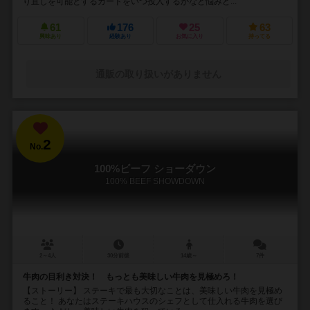
り直しを可能とするカードをいつ投入するかなど悩みど...
61
176
25
63
興味あり
経験あり
お気に入り
持ってる
通販の取り扱いがありません
2
No.
100%ビーフ ショーダウン
100% BEEF SHOWDOWN
2～4人
30分前後
14歳～
7件
牛肉の目利き対決！ もっとも美味しい牛肉を見極めろ！
【ストーリー】 ステーキで最も大切なことは、美味しい牛肉を見極め
ること！ あなたはステーキハウスのシェフとして仕入れる牛肉を選び