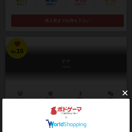
271
965
138
742
興味あり
経験あり
お気に入り
持ってる
再入荷までお待ち下さい
15
No.
ナナ
nana
2～5人
15～30分
6歳～
36件
あなたのいちばん大きいの見せてください！
・〝手札がある神経衰弱（トランプゲーム）〟みたいなゲームです ・
カードは「いちばん大きい」と「いちばん小さい」しか出すことがで
きません ・みんなの手札を推測しながら、しあ...