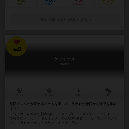
28
205
30
278
興味あり
経験あり
お気に入り
持ってる
通販の取り扱いがありません
8
No.
ケツァール
Quetzal
2～5人
30～75分
10歳～
3件
毎回メンバーが変わるチームを率いて、失われた寺院から遺品を集め
よう！
ワーカーを転がす新機軸のワーカープレイスメント！ コリドール
で有名なメーカー「ギガミック」の2020年新作ワーカープレイスメン
ト。ギガミックがつくっただけあって、ワ...