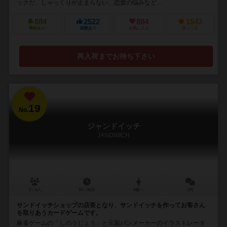
ックだ、しゃっくりが止まらない、恋愛の悩みなど...
884
2522
884
1543
興味あり
経験あり
お気に入り
持ってる
再入荷までお待ち下さい
19
No.
ジャンドイッチ
JANDWICH
2～5人
20～30分
8歳～
5件
サンドイッチショップの店長となり、サンドイッチを作ってお客さん
を取りあうカードゲームです。
麻雀ゲームの「しのうじょう」と元製パンメーカーのイラストレータ