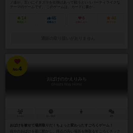
ノ達が、互いにイタズラを仕掛けあって戦うというパーティライクな
テーマのゲームです。 このゲームは、カードに書か...
14
45
6
40
興味あり
経験あり
お気に入り
持ってる
通販の取り扱いがありません
4
No.
おばけのかえりみち
Ghost's Way Home
3～4人
10～20分
2件
おばけを被せて場所取りだ！ちょっと変わったすごろくゲーム！
自分のおばけを墓に動かし、得点の高い場所を陣取るすごろくチック