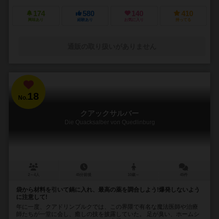
174
580
140
410
興味あり
経験あり
お気に入り
持ってる
通販の取り扱いがありません
18
No.
クアックサルバー
Die Quacksalber von Quedlinburg
2～4人
45分前後
10歳～
45件
袋から材料を引いて鍋に入れ、最高の薬を調合しよう!爆発しないよう
に注意して!
年に一度、クアドリンブルクでは、この界隈で有名な魔法医師や治療
師たちが一堂に会し、癒しの技を披露していた。 足が臭い、ホームシ