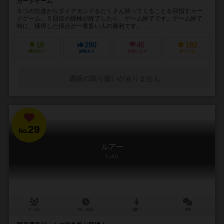
カードゲーム
５つの坑道からダイアモンドをたくさん持ってくることを目指すカー
ドゲーム。５回目の探検が終了したら、ゲーム終了です。ゲーム終了
時に、獲得した得点が一番多い人の勝利です。 ...
18
290
45
192
興味あり
経験あり
お気に入り
持ってる
通販の取り扱いがありません
29
No.
ルアー
Lure
2～5人
15～25分
7歳～
6件