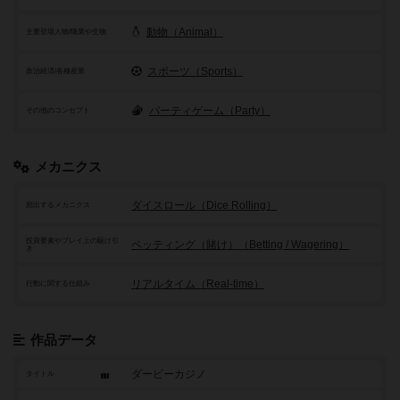
動物（Animal）
主要登場人物/職業や生物
スポーツ（Sports）
政治経済/各種産業
パーティゲーム（Party）
その他のコンセプト
メカニクス
ダイスロール（Dice Rolling）
頻出するメカニクス
投資要素やプレイ上の駆け引
ベッティング（賭け）（Betting / Wagering）
き
リアルタイム（Real-time）
行動に関する仕組み
作品データ
ダービーカジノ
タイトル