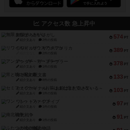
アクセス数 急上昇中
無限まちがいさがし
574
PT
紹介文あり
2件の投稿
リワイルド：サウスアメリカ
389
PT
紹介文なし
2件の投稿
アンダー・ザ・テーブラー
378
PT
紹介文あり
1件の投稿
宵と暁の呪文書
133
PT
紹介文あり
8件の投稿
セミファイナル ～お前はまだ生きている～
103
PT
紹介文あり
1件の投稿
ワン・トゥ・ファイブ
97
PT
紹介文あり
1件の投稿
南北戦争
91
PT
紹介文あり
1件の投稿
ふたつの城の物語