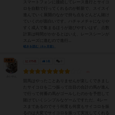
スマートフォンに接続してレース進行とサイコ
ロを自動で行ってくれるのが斬新で、スイスイ
進んでいく展開のなかで持ち点をどんどん賭け
ていくのが面白いです。ハチャメチャになりや
すく成人で集まるほうが遊びやすいはず。点数
計算は時間がかかるとはいえ、レースシーンが
スムーズに進むので進行...
続きを読む（4ヶ月前）
大賢者
275名
1名
0
みいやん
競馬はやったことありませんが楽しくできまし
たサイコロを二つ振って出目の合計の馬が進ん
で行って何番の馬がゴールしたのかを予想して
賭けていくシンプルなゲームですただ、4レー
スまであるのでそう何度も何度もサイコロを振
るのは大変でサイコロを振って実況してくれる