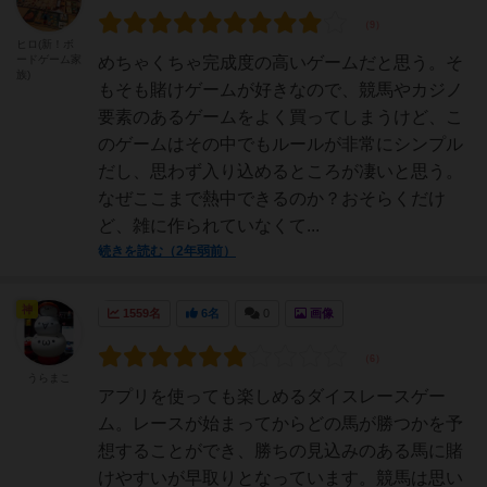
ヒロ(新！ボ
ードゲーム家
めちゃくちゃ完成度の高いゲームだと思う。そ
族)
もそも賭けゲームが好きなので、競馬やカジノ
要素のあるゲームをよく買ってしまうけど、こ
のゲームはその中でもルールが非常にシンプル
だし、思わず入り込めるところが凄いと思う。
なぜここまで熱中できるのか？おそらくだけ
ど、雑に作られていなくて...
続きを読む（2年弱前）
神
1559名
6名
0
画像
うらまこ
アプリを使っても楽しめるダイスレースゲー
ム。レースが始まってからどの馬が勝つかを予
想することができ、勝ちの見込みのある馬に賭
けやすいが早取りとなっています。競馬は思い