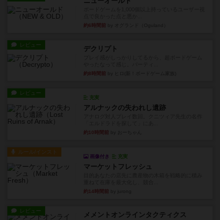
ニューオールド
ボードゲームを1,000個以上持っているユーザー視
点で良かった点と悪か...
約6時間前
by オグランド（Oguland）
レビュー
デクリプト
プレイ感がしっかりしてるから、超ボードゲーム
やったなって感じ。パーティ...
約8時間前
by ヒロ(新！ボードゲーム家族)
レビュー
充実
アルナックの失われし遺跡
アナログ対人プレイ数回。クニツィア先生の名作
「エルドラドを探して」にあ...
約10時間前
by おーちゃん
ルール/インスト
画像付き
充実
マーケットフレッシュ
目的あなたの店先に農産物の木箱を戦略的に積み
重ねて在庫を最大化し、競合...
約14時間前
by jurong
レビュー
メメントオンラインタクティクス