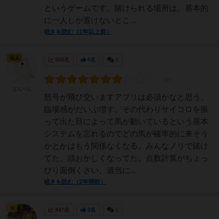
というゲームです。賭けられる場所は、基本的
に一人しか置けないとこ...
続きを読む（1年以上前）
仙人
669名
0名
0
はんぺん
怒号が飛び交いますアプリは必須かなと思う、
臨場感がだいぶ増す。その代わりサイコロを振
って出た目によって馬が動いているという基本
システムを忘れるのでどの馬が確率的に来そう
かとかはもう関係なくなる。みんなノリで賭け
てた、頭おかしくなってた。点数計算がちょっ
ぴり面倒くさい、適当に...
続きを読む（2年弱前）
神
847名
2名
0