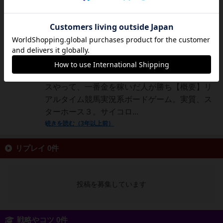
にしけん酸化
合物
レディ・セット・ベットプレイした人数：６人
（最低でも５人からが楽しめるライン。多い方
が楽しい。）プレイにかかった時間：インスト
１０分、プレイ５０分終了／勝利条件：４レー
スやって、一番金を稼いだ人が勝ち【概要】リ
アルタイム競馬実況系ボードゲーム。実質、ス
ターホース３。サイコロ...
続きを読む（3年以上前）
リプレイ 0件
投稿を募集しています
戦略やコツ 0件