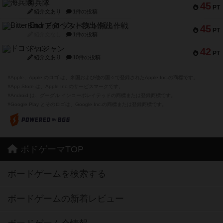
海兵隊
45
PT
紹介文あり
1件の投稿
Bitter End ブタペスト救出作戦
45
PT
紹介文なし
1件の投稿
ドコジャン
42
PT
紹介文あり
10件の投稿
※Apple、Apple のロゴ は、米国および他の国々で登録されたApple Inc.の商標です。
※App Store は、Apple Inc.のサービスマークです。
※Android は、グーグル インコーポレイテッドの商標または登録商標です。
※Google Play とそのロゴは、Google Inc.の商標または登録商標です。
ボドゲーマTOP
ボードゲームを検索する
ボードゲームの新着レビュー