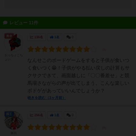
レビュー 11件
勇者
136名
1名
0
おっちょこち
ょい
なんせこのボードゲームをすると子供が食いつ
く食いつく😁！子供がやる払い戻しの計算もサ
クサクできて、画面越しに「〇〇番差せ」と競
馬場さながらの声が出てしまう。こんな楽しい
ボドゲがあっていいんでしょうか？
続きを読む（3ヶ月前）
国王
256名
1名
0
舞羽