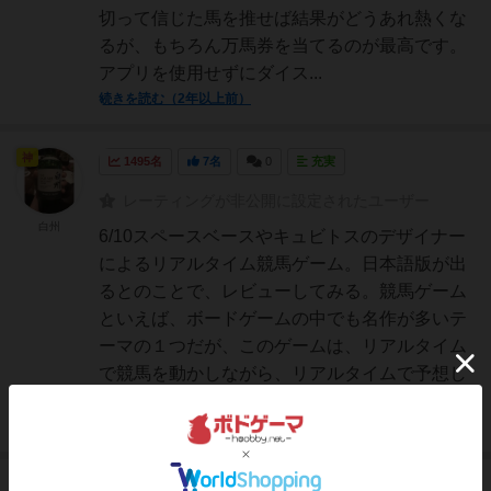
切って信じた馬を推せば結果がどうあれ熱くな
るが、もちろん万馬券を当てるのが最高です。
アプリを使用せずにダイス...
続きを読む（2年以上前）
神
1495名
7名
0
充実
レーティングが非公開に設定されたユーザー
白州
6/10スペースベースやキュビトスのデザイナー
によるリアルタイム競馬ゲーム。日本語版が出
るとのことで、レビューしてみる。競馬ゲーム
といえば、ボードゲームの中でも名作が多いテ
ーマの１つだが、このゲームは、リアルタイム
で競馬を動かしながら、リアルタイムで予想し
ていくという、いま...
続きを読む（2年以上前）
仙人
924名
5名
0
充実