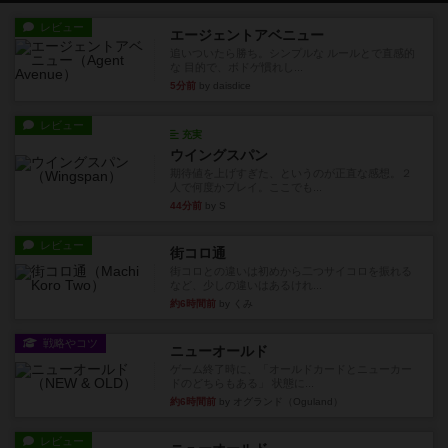
レビュー
エージェントアベニュー
追いついたら勝ち。シンプルな ルールとで直感的
な 目的で、ボドゲ慣れし...
5分前
by daisdice
レビュー
充実
ウイングスパン
期待値を上げすぎた、というのが正直な感想。２
人で何度かプレイ。ここでも...
44分前
by S
レビュー
街コロ通
街コロとの違いは初めから二つサイコロを振れる
など、少しの違いはあるけれ...
約6時間前
by くみ
戦略やコツ
ニューオールド
ゲーム終了時に、「オールドカードとニューカー
ドのどちらもある」 状態に...
約6時間前
by オグランド（Oguland）
レビュー