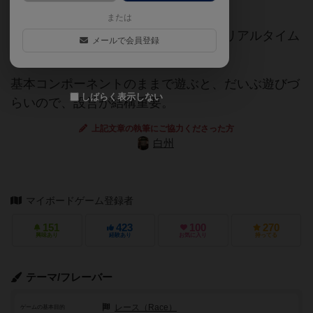
または
競馬なのにルーレットっぽい賭け方をリアルタイム
メールで会員登録
でするボードゲーム。
基本コンポーネントのままで遊ぶと、だいぶ遊びづ
しばらく表示しない
らいので、設営が結構重要。
上記文章の執筆にご協力くださった方
白州
マイボードゲーム登録者
151
423
100
270
興味あり
経験あり
お気に入り
持ってる
テーマ/フレーバー
レース（Race）
ゲームの基本目的