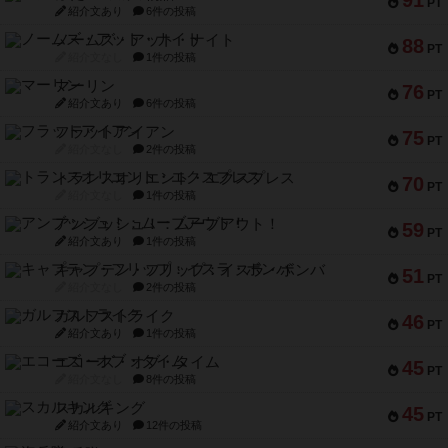
91
PT
紹介文あり
6件の投稿
ノームズ・アット・ナイト
88
PT
紹介文なし
1件の投稿
マーリン
76
PT
紹介文あり
6件の投稿
フラットアイアン
75
PT
紹介文なし
2件の投稿
トランスオリエント・エクスプレス
70
PT
紹介文なし
1件の投稿
アンブッシュ！：ムーブアウト！
59
PT
紹介文あり
1件の投稿
キャプテン・フリップ：イスラ・ボンバ
51
PT
紹介文なし
2件の投稿
ガルフストライク
46
PT
紹介文あり
1件の投稿
エコーズ・オブ・タイム
45
PT
紹介文なし
8件の投稿
スカルキング
45
PT
紹介文あり
12件の投稿