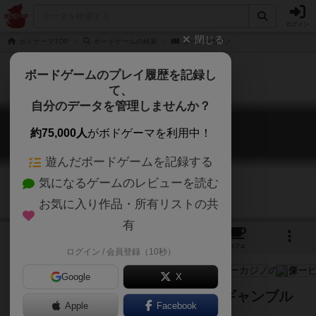
ログイン
閉じる
ボドゲーマTOP
ボードゲームの検索
ダービーカジノ
ボードゲームのプレイ履歴を記録し
て、
自分のデータを管理しませんか？
ダービーカジノ
約75,000人
がボドゲーマを利用中！
Ready Set Bet
遊んだボードゲームを記録する
気になるゲームのレビューを読む
お気に入り作品・所有リストの共
有
4
11
63
トップ
画像
動画
レビュー
カフェ
ログイン / 会員登録（10秒）
Google
X
ありそうでなかったリアルタイムギャンブル
Apple
Facebook
ゲーム！