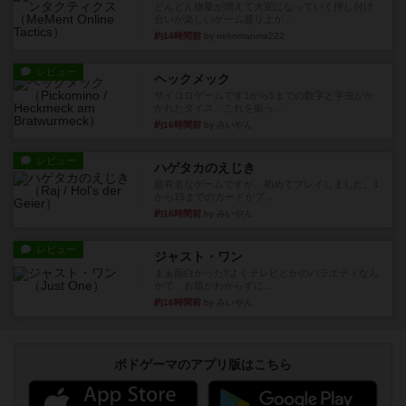
どんどん物量が増えて大変になっていく押し付け
合いが楽しいゲーム盛り上が...
約14時間前
by nekomanma222
レビュー
ヘックメック
サイコロゲームです1から5までの数字と芋虫がか
かれたダイス。これを振っ...
約16時間前
by みいやん
レビュー
ハゲタカのえじき
超有名なゲームですが、初めてプレイしました。1
から15までのカードがプ...
約16時間前
by みいやん
レビュー
ジャスト・ワン
まぁ面白かった‼️よくテレビとかのバラエティなん
かで、お題がわからずに...
約16時間前
by みいやん
ボドゲーマのアプリ版はこちら