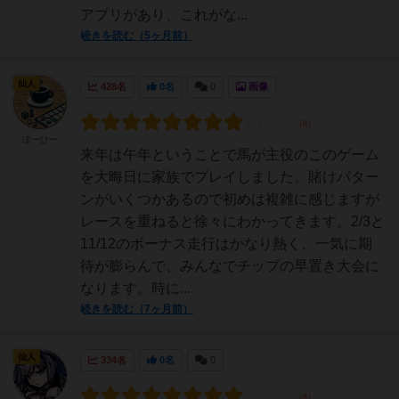
アプリがあり、これがな...
続きを読む（5ヶ月前）
仙人
428名
0名
0
画像
ぼーひー
来年は午年ということで馬が主役のこのゲーム
を大晦日に家族でプレイしました。賭けパター
ンがいくつかあるので初めは複雑に感じますが
レースを重ねると徐々にわかってきます。2/3と
11/12のボーナス走行はかなり熱く、一気に期
待が膨らんで、みんなでチップの早置き大会に
なります。時に...
続きを読む（7ヶ月前）
仙人
334名
0名
0