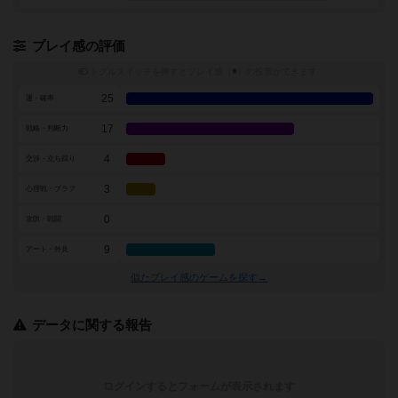
プレイ感の評価
トグルスイッチを押すとプレイ感（
※
）の投票ができます
25
運・確率
17
戦略・判断力
4
交渉・立ち回り
3
心理戦・ブラフ
0
攻防・戦闘
9
アート・外見
似たプレイ感のゲームを探す→
データに関する報告
ログインするとフォームが表示されます