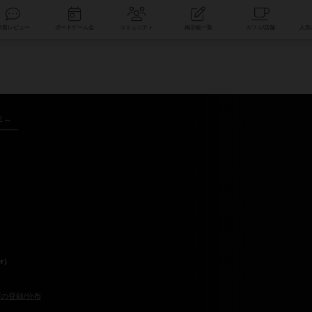
索
新着レビュー
ボードゲーム会
コミュニティ
掲示板一覧
年～
r）
の登録/分布