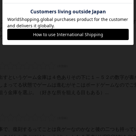
いるユーザー視点で良かった点と悪かった点の両面から紹介しま
てめくるカードが大きいか小さいかを予測していく面白いカー
で盗品カードをなるべく獲得してからにし...
出すというゲーム金庫は４色ありその下に１～５２の数字が書
しまってる状態でゲームは進むがそこはボードゲームなのでご
う金庫を選ぶ。（好きな所を狙える目もある）...
事で、復刻するってことは良ゲーなのかなと後の二つも持って