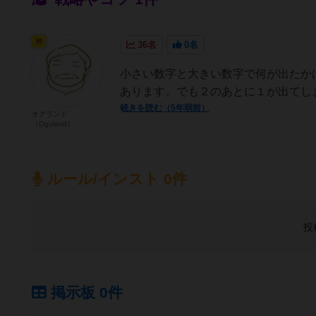
神
36名
0名
小さい数字と大きい数字で何が出たか
あります。でも２のあとに１が出てし
続きを読む（5年弱前）
オグランド
（Oguland）
ルール/インスト 0件
投
掲示板 0件