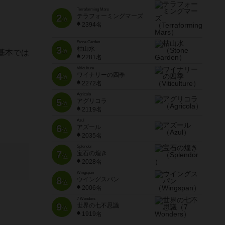
Terraforming Mars
2
テラフォーミングマーズ
位
2394名
Stone Garden
3
枯山水
基本では
位
2281名
Viticulture
4
ワイナリーの四季
位
2272名
Agricola
5
アグリコラ
位
2119名
Azul
6
アズール
位
2035名
Splendor
7
宝石の煌き
位
2028名
Wingspan
8
ウイングスパン
位
2006名
7 Wonders
9
世界の七不思議
位
1919名