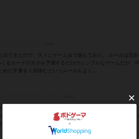
ら出てきたので、久々にゲーム会で遊んでみた。 ルールは完全
からめくるカードの大小を予測するだけのシンプルなゲームだが、
めに手番を１回休むというルールもよく...
ドを獲得し、その枚数を競うゲーム。どの金庫を狙うかはダイ
れまでに獲得した盗品カードを「隠す」かを選択する。ダイス
の数字より、次にめくるカードが大きいか小さ...