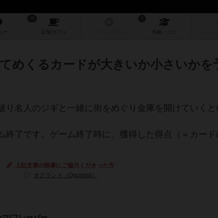
45
1
ュー
店舗/
カフェ
リプレイ
日記
戦略
・コツ
ルール
てめくるカードが大きいか小さいかを
破り名人のジギと一緒に街をめぐり金庫を開けていくと
ム終了です。ゲーム終了時に、獲得した得点（＝カード
上記文章の執筆にご協力くださった方
オグランド（Oguland）
ーマ/フレーバー