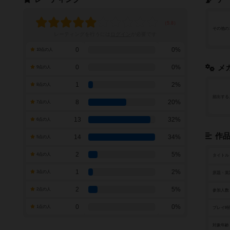
その他の
レーティングを行うには
ログイン
が必要です
0
0%
10点の人
0
0%
メ
9点の人
1
2%
8点の人
頻出する
8
20%
7点の人
13
32%
6点の人
作
14
34%
5点の人
2
5%
4点の人
タイトル
1
2%
3点の人
原題・英
2
5%
2点の人
参加人数
0
0%
1点の人
プレイ時
対象年齢