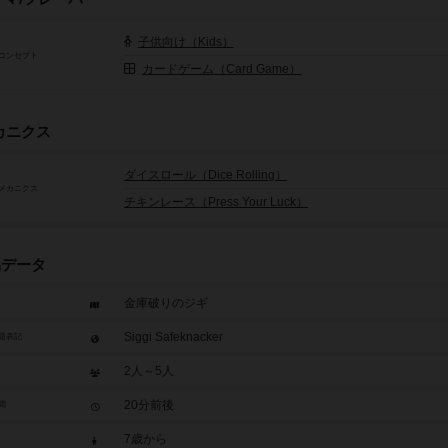
子供向け（Kids）
コンセプト
カードゲーム（Card Game）
カニクス
ダイスロール（Dice Rolling）
メカニクス
チキンレース（Press Your Luck）
品データ
金庫破りのジギ
Siggi Safeknacker
題表記
2人～5人
20分前後
間
7歳から