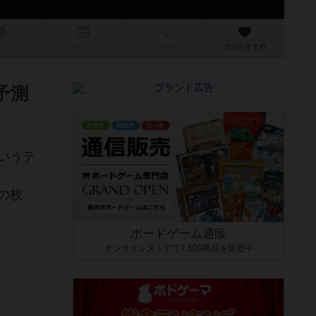
/インスト
掲示板
拡張/関連
作
次のおすすめ
予測
いうテ
の枚
ボードゲーム通販
オンラインストアで7,500商品を販売中