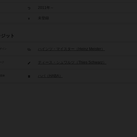
2011年～
未登録
レジット
ハインツ・マイスター（Heinz Meister）
ザイン
ティース・シュワルツ（Thies Schwarz）
ーク
ハバ（HABA）
/団体