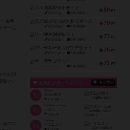
ガルフストライク
80
PT
紹介文あり
1件の投稿
す！金庫
モズビ－ズ・レイダ－ズ
79
PT
紹介文あり
1件の投稿
ドゲーム
リー対グラント
77
PT
紹介文あり
1件の投稿
ブレーキング・アウェイ
75
PT
紹介文あり
4件の投稿
ザ・フラッド
71
PT
紹介文なし
1件の投稿
かれた財
愛敬とい
お気に入りランキング
トップ50
Splendor
1
宝石の煌き
位
4040名
Die Siedler von Catan
2
カタン
位
3616名
Dominion
いるので
3
ドミニオン
位
2528名