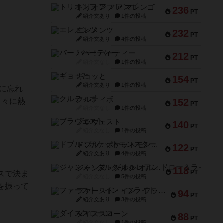
トリオンフ ア マレンゴ
236
PT
紹介文あり
1件の投稿
エレメンツ
232
PT
紹介文あり
4件の投稿
バー！パーティー
212
PT
紹介文なし
1件の投稿
ギョッと
154
PT
紹介文あり
1件の投稿
に忘れ
クルティボ
中々に熱
152
PT
紹介文なし
1件の投稿
ブラヴェスト
140
PT
紹介文なし
1件の投稿
ドブル：ポケットモンスター
122
PT
紹介文あり
4件の投稿
ジャンヌ・ダルク-オルレアン ドロー＆ライト
118
PT
スで決ま
紹介文なし
5件の投稿
を振って
ファースト・イン・フライト
94
PT
紹介文あり
3件の投稿
ダイススローン
88
PT
紹介文なし
1件の投稿