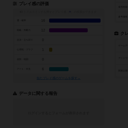
プレイ感の評価
発売時期
トグルスイッチを押すとプレイ感（
※
）の投票ができます
参考価格
16
運・確率
12
戦略・判断力
ク
0
交渉・立ち回り
ゲームデ
1
心理戦・ブラフ
アートワ
0
攻防・戦闘
6
アート・外見
関連企業
似たプレイ感のゲームを探す→
データに関する報告
ログインするとフォームが表示されます