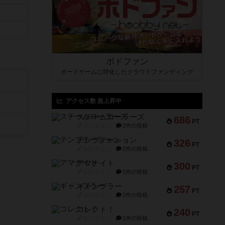
ボドファン
ボードゲームに特化したクラウドファンディング
アクセス数 急上昇中
スチームローラーズ
686
PT
紹介文なし
2件の投稿
テンプテーション
326
PT
紹介文なし
2件の投稿
アマナイト
300
PT
紹介文なし
1件の投稿
ギャンブラー
257
PT
紹介文なし
2件の投稿
コレクト！
240
PT
紹介文なし
1件の投稿