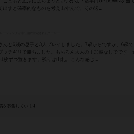
、こどもと遊ぶにはちょうどいいかな？基本はUPDOWNを当
出すと確率的なものを考え出すんで、その辺...
レーティングが非公開に設定されたユーザー
んと6歳の息子と3人プレイしました。7歳からですが、6歳で
ブッチギリで勝ちました。もちろん大人の手加減なしでです。
1枚ずつ置きます。残りは山札。こんな感じ...
稿を募集しています