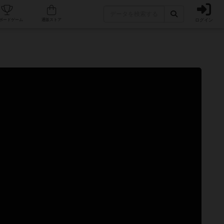
ログイン
カフェ/店舗
人気ボードゲーム
通販ストア