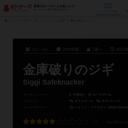
世界のボードゲームを楽しもう！
ボードゲーム専門の総合情報サイト
データベース
検
ボドゲーマTOP
ボードゲームの検索
金庫破りのジギ
2人～5人
20分前後
7歳～
2011
金庫破りのジギ
Siggi Safeknacker
テーマ/フレーバー
：
子供向け
カードゲーム
メカニクス
：
ダイスロール
チキンレース
ゲームデザイナー
：
ハインツ・マイスター（Heinz Meiste
レーティング