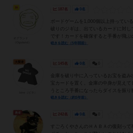
神
187名
0名
ボードゲームを1,000個以上持って
破りのジギは、出ているカードに対し
です！カードを確保すると手番が飛ぶの
オグランド
（Oguland）
続きを読む（5年弱前）
大賢者
145名
0名
0
金庫を破り中に入っているお宝を盗み
宝カードを置く。金庫の中身が見えて
うところ手番になったらダイスを振り狙
bine（ビネ）
続きを読む（約5年前）
勇者
242名
0名
0
すごろくやさんのＨＡＢＡの復刻って