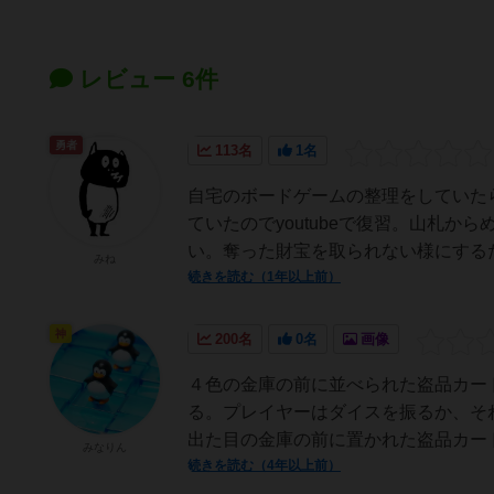
レビュー 6件
勇者
113名
1名
自宅のボードゲームの整理をしていた
ていたのでyoutubeで復習。山札
い。奪った財宝を取られない様にするた
みね
続きを読む（1年以上前）
神
200名
0名
画像
４色の金庫の前に並べられた盗品カー
る。プレイヤーはダイスを振るか、そ
出た目の金庫の前に置かれた盗品カード
みなりん
続きを読む（4年以上前）