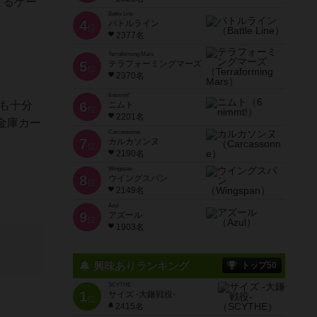
てるゲー
Battle Line
4
バトルライン
位
2377名
Terraforming Mars
5
テラフォーミングマーズ
位
2370名
6 nimmt!
も十分
6
ニムト
位
2201名
金庫カー
Carcassonne
7
カルカソンヌ
位
2190名
Wingspan
8
ウイングスパン
位
2149名
Azul
9
アズール
位
1903名
興味ありランキング
トップ50
SCYTHE
1
サイズ -大鎌戦役-
位
2415名