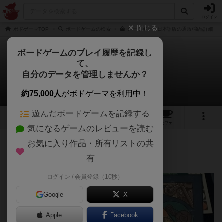
ログイン
閉じる
ボドゲーマTOP
ボードゲームの検索
カーネギー 日本語版の通販/商品詳細
ボードゲームのプレイ履歴を記録し
て、
カーネギー
自分のデータを管理しませんか？
リーゼンドルフさんのレビュー
約75,000人
がボドゲーマを利用中！
遊んだボードゲームを記録する
4
10
54
トップ
画像
動画
レビュー
カフェ
気になるゲームのレビューを読む
お気に入り作品・所有リストの共
674名
5名
0
3年弱前
有
ログイン / 会員登録（10秒）
Google
X
Apple
Facebook