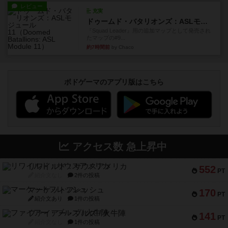
レビュー
充実
ドゥームド・バタリオンズ：ASLモジュール11
『Squad Leader』用の追加マップとして発売され
たマップの#9...
約7時間前
by Chaco
ボドゲーマのアプリ版はこちら
アクセス数 急上昇中
リワイルド：サウスアメリカ
552
PT
紹介文なし
2件の投稿
マーケットフレッシュ
170
PT
紹介文あり
1件の投稿
ファイアー・ブルズ / 火牛陣
141
PT
紹介文なし
1件の投稿