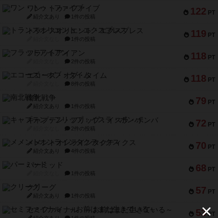
ワン・トゥ・ファイブ
122
PT
紹介文あり
1件の投稿
トランスオリエント・エクスプレス
119
PT
紹介文なし
1件の投稿
フラットアイアン
118
PT
紹介文なし
2件の投稿
エコーズ・オブ・タイム
118
PT
紹介文なし
8件の投稿
南北戦争
79
PT
紹介文あり
1件の投稿
キャプテン・フリップ：イスラ・ボンバ
72
PT
紹介文なし
2件の投稿
メメントオンラインタクティクス
70
PT
紹介文あり
4件の投稿
パーミッド
68
PT
紹介文なし
1件の投稿
クリーグ
57
PT
紹介文あり
1件の投稿
セミファイナル ～お前はまだ生きている～
53
PT