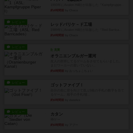
1993年にAvalon Hill社が出版した『Kampfgruppe...
約4時間前
by Chaco
レビュー
レッドバリケ－ド工場
1989年にAvalon Hill社が出版した『Red Barrica...
約4時間前
by Chaco
レビュー
充実
オラニエンブルガー運河
友人の所持してるゲームをさせてもらいました。
まだワーカーの置いていない...
約4時間前
by おっちょこちょい
レビュー
ゴットファイブ！
自分の前に背を向けて並ぶ5枚の手札の数字を当て
るゲーム。相手の手札/場...
約6時間前
by daisdice
レビュー
カタン
神ゲー
約6時間前
by アプー