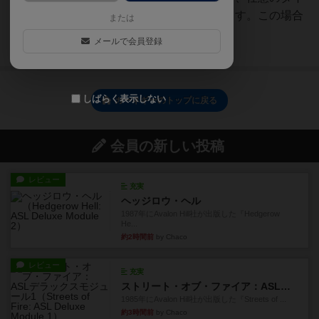
ムラインを選択することができます。この場合
または
でも、リードプレイヤーはアク...
メールで会員登録
続きを読む（約3年前）
しばらく表示しない
カーネギーのトップに戻る
会員の新しい投稿
レビュー
充実
ヘッジロウ・ヘル
1987年にAvalon Hill社が出版した『Hedgerow
He...
約2時間前
by Chaco
レビュー
充実
ストリート・オブ・ファイア：ASLデラックスモジュール1
1985年にAvalon Hill社が出版した『Streets of ...
約3時間前
by Chaco