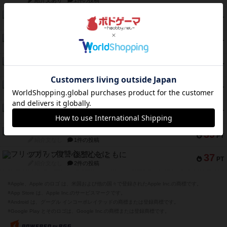
紹介文あり
1件の投稿
ふたつの街の物語
52
PT
紹介文あり
18件の投稿
クランク! ：冒険者たち（拡張）
50
PT
紹介文あり
4件の投稿
とうほうの！
42
PT
紹介文なし
1件の投稿
スターマイン・ラミー ポケット
42
PT
紹介文あり
2件の投稿
海兵隊
39
PT
紹介文あり
1件の投稿
スーパーストア3000
39
PT
紹介文なし
1件の投稿
フリップ７：復讐心とともに
37
PT
紹介文なし
2件の投稿
※Apple、Apple のロゴ は、米国および他の国々で登録されたApple Inc.の商標です。
※App Store は、Apple Inc.のサービスマークです。
※Android は、グーグル インコーポレイテッドの商標または登録商標です。
※Google Play とそのロゴは、Google Inc.の商標または登録商標です。