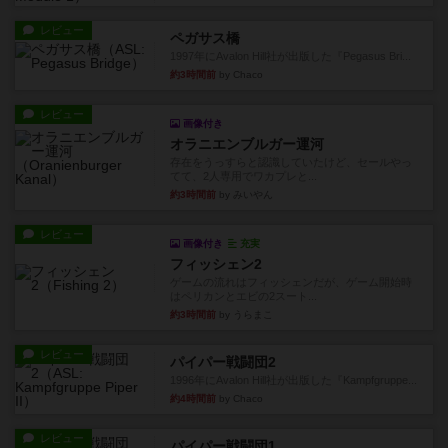
レビュー
ペガサス橋
1997年にAvalon Hill社が出版した『Pegasus Bri...
約3時間前
by Chaco
レビュー
画像付き
オラニエンブルガー運河
存在をうっすらと認識していたけど、セールやっ
てて、2人専用でワカプレと...
約3時間前
by みいやん
レビュー
画像付き
充実
フィッシェン2
ゲームの流れはフィッシェンだが、ゲーム開始時
はペリカンとエビの2スート...
約3時間前
by うらまこ
レビュー
パイパー戦闘団2
1996年にAvalon Hill社が出版した『Kampfgruppe...
約4時間前
by Chaco
レビュー
パイパー戦闘団1