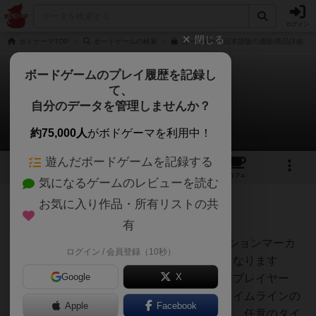
ログイン
閉じる
ボドゲーマTOP
ボードゲームの検索
カーネギー 日本語版の通販/商品詳細
ボードゲームのプレイ履歴を記録し
て、
カーネギー
自分のデータを管理しませんか？
1件のルール/インスト
約75,000人
がボドゲーマを利用中！
遊んだボードゲームを記録する
4
10
54
トップ
画像
動画
レビュー
カフェ
気になるゲームのレビューを読む
お気に入り作品・所有リストの共
皇帝
376名
0名
0
有
分かりにくい部分7ページ「アクションマーカ
ログイン / 会員登録（10秒）
ゲーリー
ーが終了タイルに到達したらどうなります
Google
X
か？」下記はマニュアルから引用プレイヤー
は、アクションマーカーがそのタイムラインの
Apple
Facebook
最後のスペースに到達していても、任意のタイ