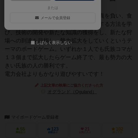
または
石器時代を通じた自らの氏族の安寧に責を負い、食
メールで会員登録
物を求める狩りを成功させ、火を制御する方法を学
び、技術の開発や新たな知識の獲得をし、新たな狩
場への到達を目指し、勢力拡大をしていくというテ
しばらく表示しない
ーマのボードゲーム。いずれか１人でも氏族コマが
１３個まで拡大したらゲーム終了で、最も勢力の大
きい氏族の人の勝利です。
電力会社よりもかなり遊びやすいです！
上記文章の執筆にご協力くださった方
オグランド（Oguland）
マイボードゲーム登録者
55
123
21
102
興味あり
経験あり
お気に入り
持ってる