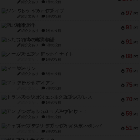
紹介文あり
1件の投稿
ワン・トゥ・ファイブ
97
PT
紹介文あり
1件の投稿
南北戦争
91
PT
紹介文あり
1件の投稿
ふたつの城の物語
91
PT
紹介文あり
6件の投稿
ノームズ・アット・ナイト
88
PT
紹介文なし
1件の投稿
マーリン
76
PT
紹介文あり
6件の投稿
フラットアイアン
75
PT
紹介文なし
2件の投稿
トランスオリエント・エクスプレス
70
PT
紹介文なし
1件の投稿
アンブッシュ！：ムーブアウト！
59
PT
紹介文あり
1件の投稿
キャプテン・フリップ：イスラ・ボンバ
51
PT
紹介文なし
2件の投稿