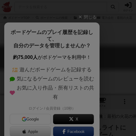
ログイン
閉じる
ボドゲーマTOP
ボードゲームの検索
電力会社
電力会社：最初の火花
ボードゲームのプレイ履歴を記録し
て、
自分のデータを管理しませんか？
電力会社：最初の火花
約75,000人
がボドゲーマを利用中！
Power Grid: The First Sparks
遊んだボードゲームを記録する
気になるゲームのレビューを読む
お気に入り作品・所有リストの共
有
3
4
7
トップ
画像
動画
レビュー
カフェ
ログイン / 会員登録（10秒）
Google
X
電力会社のシステムをベースに少しライトに
Apple
Facebook
して、石器時代をモチーフにしたゲーム