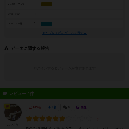
1
心理戦・ブラフ
0
攻防・戦闘
1
アート・外見
似たプレイ感のゲームを探す→
データに関する報告
ログインするとフォームが表示されます
レビュー 4件
神
163名
2名
0
画像
たつきち