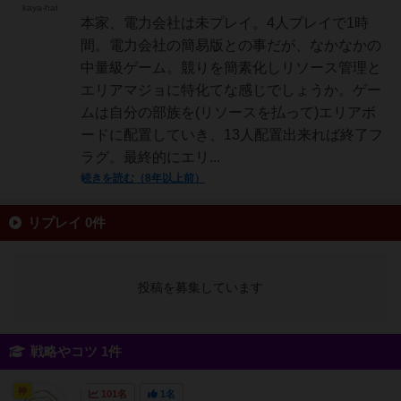
kaya-hat
本家、電力会社は未プレイ。4人プレイで1時
間。電力会社の簡易版との事だが、なかなかの
中量級ゲーム。競りを簡素化しリソース管理と
エリアマジョに特化てな感じでしょうか。ゲー
ムは自分の部族を(リソースを払って)エリアボ
ードに配置していき、13人配置出来れば終了フ
ラグ。最終的にエリ...
続きを読む（8年以上前）
リプレイ 0件
投稿を募集しています
戦略やコツ 1件
神
101名
1名