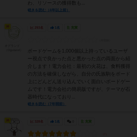
わ、リソースの獲得数も...
続きを読む（4年以上前）
神
293名
1名
充実
オグランド
（Oguland）
ボードゲームを1,000個以上持っているユーザ
ー視点で良かった点と悪かった点の両面から紹
介します！電力会社：最初の火花は、食料獲得
の方法を確保しながら、自分の氏族駒をボード
上にどんどん送り込んでいく面白いボードゲー
ムです！電力会社の簡易版ですが、テーマが石
器時代になっており...
続きを読む（7年弱前）
神
328名
1名
0
充実