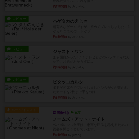
かれたダイス。これを振っ...
約7時間前
by みいやん
レビュー
ハゲタカのえじき
超有名なゲームですが、初めてプレイしました。1
から15までのカードがプ...
約8時間前
by みいやん
レビュー
ジャスト・ワン
まぁ面白かった‼️よくテレビとかのバラエティなん
かで、お題がわからずに...
約8時間前
by みいやん
レビュー
ピタッコカルタ
ボドゲ相席会でプレイしましたひらがなが書かれ
たカードを2枚まで手をつけ...
約8時間前
by みいやん
ルール/インスト
画像付き
充実
ノームズ・アット・ナイト
ベネボレンス女王は、忠実な臣民を称えるための
祝宴を開こうとしています。...
約9時間前
by jurong