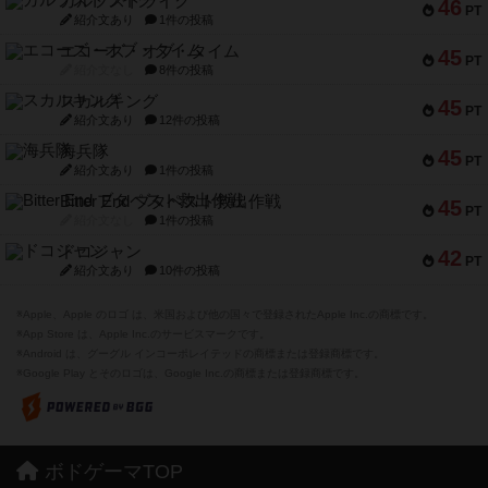
ガルフストライク
46
PT
紹介文あり
1件の投稿
エコーズ・オブ・タイム
45
PT
紹介文なし
8件の投稿
スカルキング
45
PT
紹介文あり
12件の投稿
海兵隊
45
PT
紹介文あり
1件の投稿
Bitter End ブタペスト救出作戦
45
PT
紹介文なし
1件の投稿
ドコジャン
42
PT
紹介文あり
10件の投稿
※Apple、Apple のロゴ は、米国および他の国々で登録されたApple Inc.の商標です。
※App Store は、Apple Inc.のサービスマークです。
※Android は、グーグル インコーポレイテッドの商標または登録商標です。
※Google Play とそのロゴは、Google Inc.の商標または登録商標です。
ボドゲーマTOP