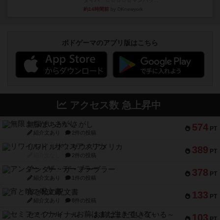
タイパ ☆☆☆☆☆マンハッ...
約14時間前
by DKnewyork
ボドゲーマのアプリ版はこちら
アクセス数 急上昇中
無限まちがいさがし
574
PT
紹介文あり
2件の投稿
リワイルド：サウスアメリカ
389
PT
紹介文なし
2件の投稿
アンダー・ザ・テーブラー
378
PT
紹介文あり
1件の投稿
宵と暁の呪文書
133
PT
紹介文あり
8件の投稿
セミファイナル ～お前はまだ生きている～
103
PT