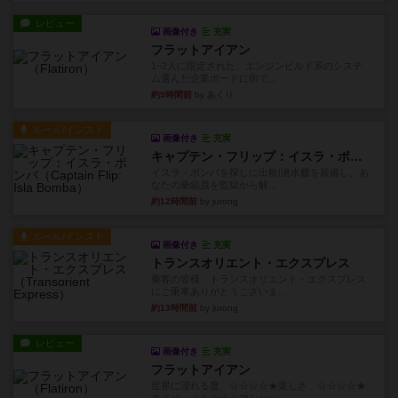
レビュー
画像付き
充実
フラットアイアン
1~2人に限定された、エンジンビルド系のシステ
ム選んだ企業ボードに街で...
約9時間前
by あくり
ルール/インスト
画像付き
充実
キャプテン・フリップ：イスラ・ボンバ
イスラ・ボンバを探しに出航!潜水艦を装備し、あ
なたの乗組員を監獄から解...
約12時間前
by jurong
ルール/インスト
画像付き
充実
トランスオリエント・エクスプレス
乗客の皆様、トランスオリエント・エクスプレス
にご乗車ありがとうございま...
約13時間前
by jurong
レビュー
画像付き
充実
フラットアイアン
世界に浸れる度 ☆☆☆☆★楽しさ ☆☆☆☆★