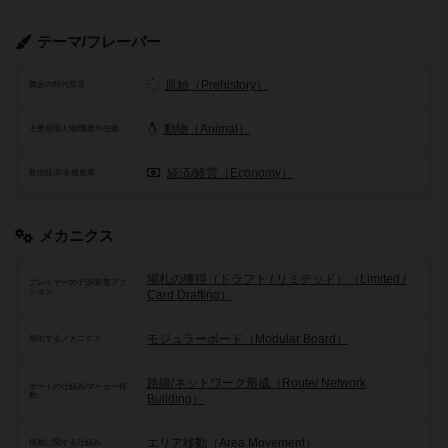
テーマ/フレーバー
原始（Prehistory）
舞台の時代背景
動物（Animal）
主要登場人物/職業や生物
経済/経営（Economy）
政治経済/各種産業
メカニクス
場札の獲得（ドラフト / リミテッド）（Limited /
プレイヤーの干渉/影響アク
ション
Card Drafting）
モジュラーボード（Modular Board）
頻出するメカニクス
路線/ネットワーク形成（Route/ Network
ボードの仕組み/マーカー移
動
Building）
エリア移動（Area Movement）
移動に関する仕組み