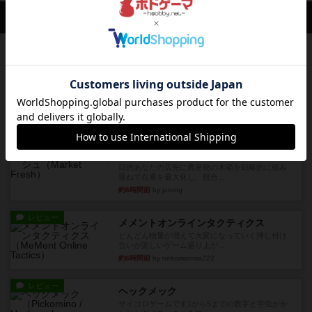
会員の新しい投稿
レビュー
充実
アルナックの失われし遺跡
アナログ対人プレイ数回。クニツィア先生の名作
「エルドラドを探して」にあ...
約1時間前
by おーちゃん
ルール/インスト
画像付き
充実
マーケットフレッシュ
目的あなたの店先に農産物の木箱を戦略的に積み
重ねて在庫を最大化し、競合...
約6時間前
by jurong
レビュー
メメントオンラインタクティクス
どんどん物量が増えて大変になっていく押し付け
合いが楽しいゲーム盛り上が...
約6時間前
by nekomanma222
レビュー
ヘックメック
サイコロゲームです1から5までの数字と芋虫がか