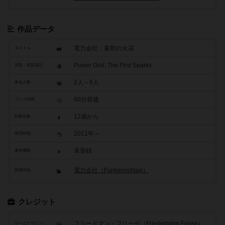
作品データ
電力会社：最初の火花
タイトル
Power Grid: The First Sparks
原題・英題表記
2人～6人
参加人数
60分前後
プレイ時間
12歳から
対象年齢
2011年～
発売時期
未登録
参考価格
電力会社（Funkenschlag）
関連作品
クレジット
フリードマン・フリーゼ（Friedemann Friese）
ゲームデザイン