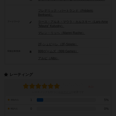
フレデリック・バートランド（Fréderic
Bertrand）
ラース・アルネ・マウラ・カルスキー（Lars-Arne
アートワーク
"Maura" Kalusky）
マレン・リッへ（Maren Rache）
2F-シュピーレ（2F-Spiele）
999ゲームズ（999 Games）
関連企業/団体
アルビ（Albi）
レーティング
レーティングを行うには
ログイン
が必要です
1
5%
10点の人
0
0%
9点の人