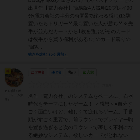
BGG評価6.8／重さ2.71／4人ベストフリーゼの
出世作【電力会社】簡易版4人説明20プレイ90
分(電力会社の半分の時間⏳で終わる感じ)13駒
置いたらトリガー🏅最も置いた人が勝ち🏅🔸先
手が並んだカードから1枚を選ぶがそのカード
は後手から買う権利がある↑このカード競りの
簡略...
続きを読む（5ヶ月前）
神
238名
2名
0
充実
ヒロ(新！ボ
ードゲーム家
名作「電力会社」のシステムをベースに、石器
族)
時代をテーマにしたゲーム！ ＜感想＞●自分す
ごく面白いけど、難しくて疲れるゲーム。手番
順がすごく重要で、前ラウンドでプレイヤー駒
を置き過ぎると次のラウンドで著しく不利にな
る絶妙なシステム。欲しいカードがとれない