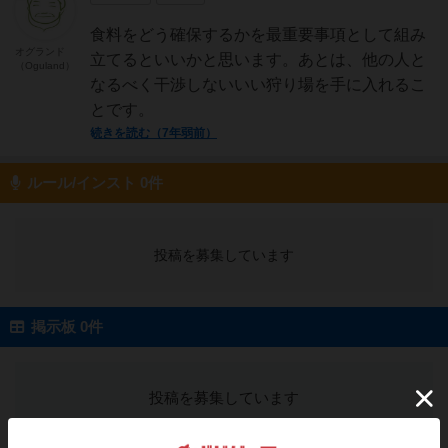
食料をどう確保するかを最重要事項として組み
オグランド
立てるといいかと思います。あとは、他の人と
（Oguland）
なるべく干渉しないいい狩り場を手に入れるこ
とです。
続きを読む（7年弱前）
ルール/インスト 0件
投稿を募集しています
掲示板 0件
投稿を募集しています