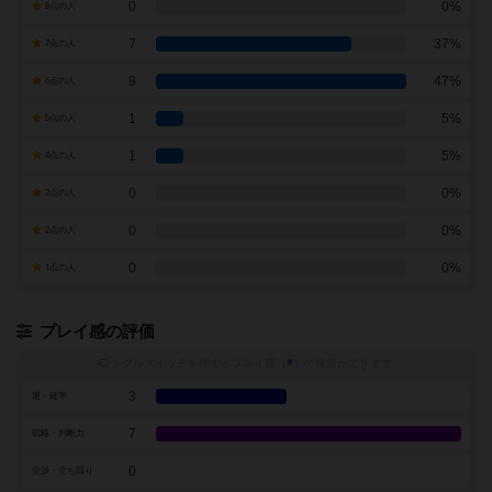
0
0%
8点の人
7
37%
7点の人
9
47%
6点の人
1
5%
5点の人
1
5%
4点の人
0
0%
3点の人
0
0%
2点の人
0
0%
1点の人
プレイ感の評価
トグルスイッチを押すとプレイ感（
※
）の投票ができます
3
運・確率
7
戦略・判断力
0
交渉・立ち回り