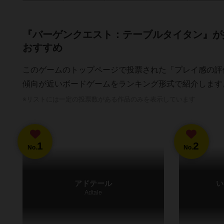
『バーゲンクエスト：テーブルタイタン』が
おすすめ
このゲームのトップページで投票された「プレイ感の評
傾向が近いボードゲームをランキング形式で紹介します
※リストには一定の投票数がある作品のみを表示しています
1
2
No.
No.
アドテール
い
Adtale