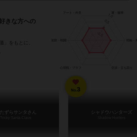
好きな方への
価」をもとに、
。
3
No.
たずらサンタさん
シャドウハンターズ
Tricky Santa Claus
Shadow Hunters