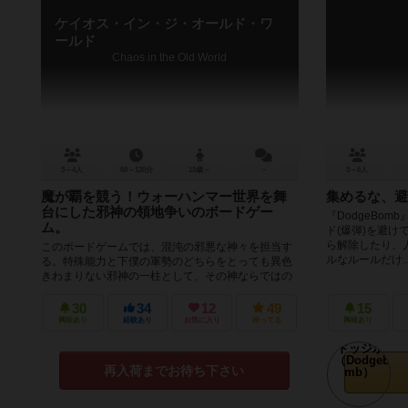
ケイオス・イン・ジ・オールド・ワ
ールド
Chaos in the Old World
3～4人
60～120分
13歳～
－
3～6人
魔が覇を競う！ウォーハンマー世界を舞
集めるな、避
台にした邪神の領地争いのボードゲー
『DodgeBo
ム。
ド(爆弾)を避け
ら解除したり、人
このボードゲームでは、混沌の邪悪な神々を担当す
ルなルールだけ..
る。特殊能力と下僕の軍勢のどちらをとっても異色
きわまりない邪神の一柱として、その神ならではの
邪悪さや戦力を駆使してオールドワール...
30
34
12
49
15
興味あり
経験あり
お気に入り
持ってる
興味あり
再入荷までお待ち下さい