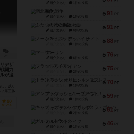
PT
紹介文あり
1件の投稿
南北戦争
91
!
PT
紹介文あり
1件の投稿
ふたつの城の物語
91
PT
紹介文あり
6件の投稿
ノームズ・アット・ナイト
88
PT
紹介文なし
1件の投稿
マーリン
76
PT
2件
紹介文あり
6件の投稿
リデザ
フラットアイアン
75
PT
戦闘力
紹介文なし
2件の投稿
ルが追
トランスオリエント・エクスプレス
70
PT
紹介文なし
1件の投稿
臨し、残り
ルフ系正体
アンブッシュ！：ムーブアウト！
59
新版として
PT
紹介文あり
1件の投稿
90
持ってる
キャプテン・フリップ：イスラ・ボンバ
51
PT
紹介文なし
2件の投稿
ガルフストライク
ん
46
PT
紹介文あり
1件の投稿