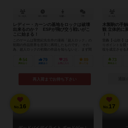
5～12人
60～80分
12歳～
7件
2～4人
レディー・カーンの基地をロックは破壊
木製駒の手触
出来るのか？ ESPが飛び交う戦いがこ
観 立体的に
こに始まる！
！！
このゲームは聖悠紀先生作の漫画「超人ロック」の
雷轟【-山吹-】
初期の作品世界を忠実に再現したものです。 その
りポイントを競
為、超人ロックの初期の作品を知らないと、まず間
役を成立させる
違いなく面白くないと思います。 ...
の術で解放しなけ
54
79
25
89
73
興味あり
経験あり
お気に入り
持ってる
興味あり
通販
再入荷までお待ち下さい
16
17
No.
No.
デッドバイデイライト ボードゲーム