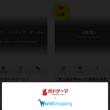
9
No.
ア・ストライブ - ザ・ボー
分数職人
Bunsu Shokunin
ear: Strive – The Board Game
15分前後
14歳～
1件
2～4人
10分前後
のボードゲーム！
＼東大進学率No.1の筑駒生考案
大人が一緒に遊べる知育算数カー
ンディングで1000万超えを達成し
ム「分数職人」
ボードゲーム
「分数職人」はサイコロで指定されたラ
数を手札のカードによって作り、職人の
が上手になるゲームです。 このゲームは
No.1を誇る進学校”筑波大学附...
17
3
32
11
10
3