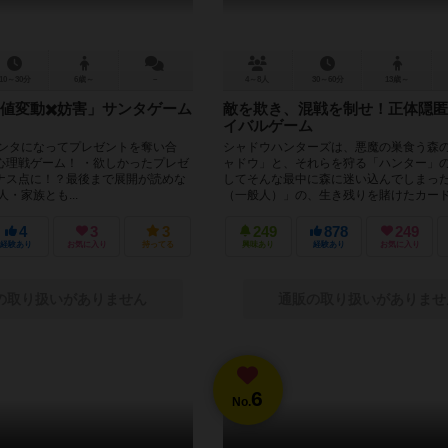
10～30分
6歳～
－
4～8人
30～60分
13歳～
値変動✖️妨害」サンタゲーム
敵を欺き、混戦を制せ！正体隠匿
イバルゲーム
サンタになってプレゼントを奪い合
シャドウハンターズは、悪魔の巣食う森
心理戦ゲーム！ ・欲しかったプレゼ
ャドウ」と、それらを狩る「ハンター」
ナス点に！？最後まで展開が読めな
してそんな最中に森に迷い込んでしまっ
・家族とも...
（一般人）」の、生き残りを賭けたカード.
4
3
3
249
878
249
経験あり
お気に入り
持ってる
興味あり
経験あり
お気に入り
の取り扱いがありません
通販の取り扱いがありませ
6
No.