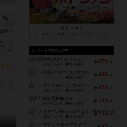
12件
ボドファン
型サバ
ボードゲームに特化したクラウドファンディング
の住人「シ
の戦い、そ
アクセス数 急上昇中
た「人間
..
無限まちがいさがし
574
PT
紹介文あり
2件の投稿
317
持ってる
リワイルド：サウスアメリカ
389
PT
紹介文なし
2件の投稿
ん
アンダー・ザ・テーブラー
378
PT
紹介文あり
1件の投稿
宵と暁の呪文書
133
PT
紹介文あり
8件の投稿
セミファイナル ～お前はまだ生きている～
103
PT
紹介文あり
1件の投稿
ワン・トゥ・ファイブ
97