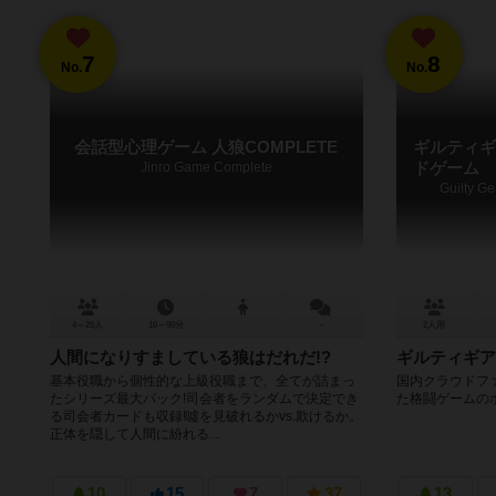
7
8
No.
No.
会話型心理ゲーム 人狼COMPLETE
ギルティギ
Jinro Game Complete
ドゲーム
Guilty G
4～25人
10～90分
－
2人用
人間になりすましている狼はだれだ!?
ギルティギア
基本役職から個性的な上級役職まで、全てが詰まっ
国内クラウドファ
たシリーズ最大パック!司会者をランダムで決定でき
た格闘ゲームの
る司会者カードも収録!噓を見破れるかvs.欺けるか。
正体を隠して人間に紛れる...
10
15
7
37
13