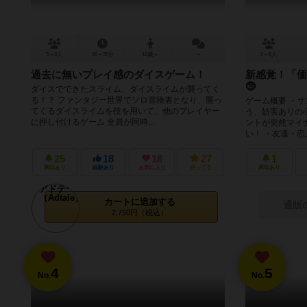
3～4人
20～30分
10歳～
－
2～6人
過去に無いプレイ感のダイスゲーム！
新感覚！「価
🤶
ダイスでできたスライム、ダイスライムが襲ってく
る！？ ファンタジー世界でソロ冒険者となり、襲っ
ゲーム概要 ・
てくるダイスライムを技を用いて、他のプレイヤー
う、妨害ありの
に押し付けるゲーム 全員が同時...
ントが突然マイ
い！ ・友達・恋人
25
18
18
27
1
興味あり
経験あり
お気に入り
持ってる
興味あり
カートに追加する
通販
2,750円（税込）
4
5
No.
No.