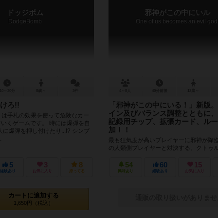
ドッジボム
邪神がこの中にいル
DodgeBomb
One of us becomes an evil god
10～30分
8歳～
3件
4～8人
40分前後
12歳～
けろ!!
「邪神がこの中にいる！」新版。
イン及びバランス調整とともに、
mb』は手札の効果を使って危険なカー
記録用チップ、拡張カード、ルー
ていくゲームです。 時には爆弾を自
加！！
に爆弾を押し付けたり...!? シンプ
.
最も狂気度が高いプレイヤーに邪神が降
の人類側プレイヤーと対決する。クトゥ
隠匿ゲーム「邪神がこの中にいる！」が
復活。 カードのリデザイン、ゲーム...
5
3
8
54
60
15
経験あり
お気に入り
持ってる
興味あり
経験あり
お気に入り
カートに追加する
通販の取り扱いがありませ
1,650円（税込）