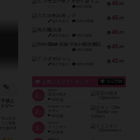
エコーズ・オブ・タイム
45
PT
紹介文なし
8件の投稿
スカルキング
45
PT
紹介文あり
12件の投稿
海兵隊
45
PT
紹介文あり
1件の投稿
Bitter End ブタペスト救出作戦
45
PT
紹介文なし
1件の投稿
ドコジャン
42
PT
紹介文あり
10件の投稿
お気に入りランキング
トップ50
Splendor
－
1
宝石の煌き
位
4041名
／子供と
ドゲー
Die Siedler von Catan
2
カタン
位
3616名
ンダムな分
ように算数
Dominion
3
ドミニオン
東大進学率
位
2530名
21
Battle Line