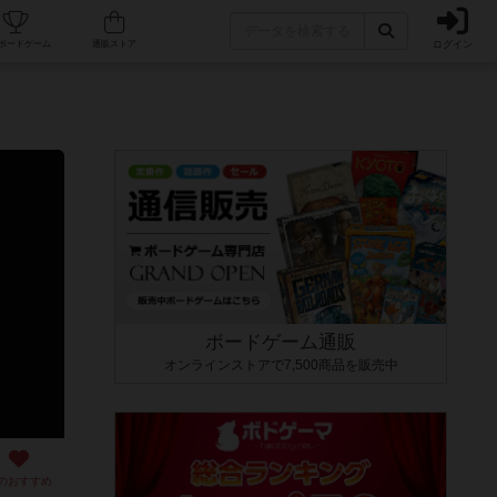
ログイン
カフェ/店舗
人気ボードゲーム
通販ストア
ボードゲーム通販
オンラインストアで7,500商品を販売中
のおすすめ