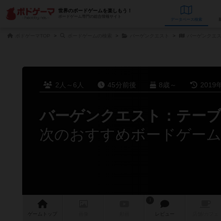
世界のボードゲームを楽しもう！
ボードゲーム専門の総合情報サイト
データベース
検
ボドゲーマTOP
ボードゲームの検索
バーゲンクエスト
バーゲンクエス
2人～6人
45分前後
8歳～
2019
バーゲンクエスト：テー
次のおすすめボードゲー
1
ゲーム
トップ
画像
動画
レビュー
店舗/
カフェ