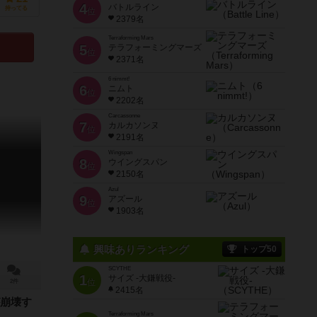
4
バトルライン
持ってる
位
2379名
Terraforming Mars
5
テラフォーミングマーズ
位
2371名
6 nimmt!
6
ニムト
位
2202名
Carcassonne
7
カルカソンヌ
位
2191名
Wingspan
8
ウイングスパン
位
2150名
Azul
9
アズール
位
1903名
興味ありランキング
トップ50
SCYTHE
1
サイズ -大鎌戦役-
位
2件
2415名
崩壊す
Terraforming Mars