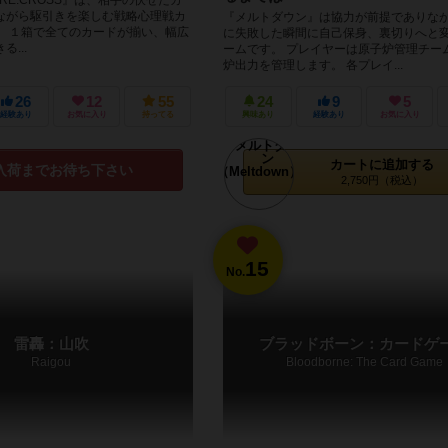
ながら駆引きを楽しむ戦略心理戦カ
『メルトダウン』は協力が前提でありな
。 １箱で全てのカードが揃い、幅広
に失敗した瞬間に自己保身、裏切りへと
...
ームです。 プレイヤーは原子炉管理チー
炉出力を管理します。 各プレイ...
26
12
55
24
9
5
経験あり
お気に入り
持ってる
興味あり
経験あり
お気に入り
カートに追加する
入荷までお待ち下さい
2,750円（税込）
15
No.
雷轟：山吹
ブラッドボーン：カードゲ
Raigou
Bloodborne: The Card Game