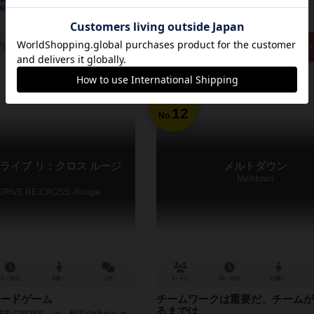
経験あり
お気に入り
持ってる
興味あり
経験あり
お気に入り
の取り扱いがありません
再入荷までお待ち下さい
12
No.
ライブ リ：クロス ルージ
メルトダウン
Meltdown
DRIVE RE:CROSS -Rouge
5～20分
8歳～
1件
4～6人
30～60分
10歳～
ードゲーム
チームワークは重要だ、チームが
るまでは
VE RE:CROSS』は、相手の伏せたカ