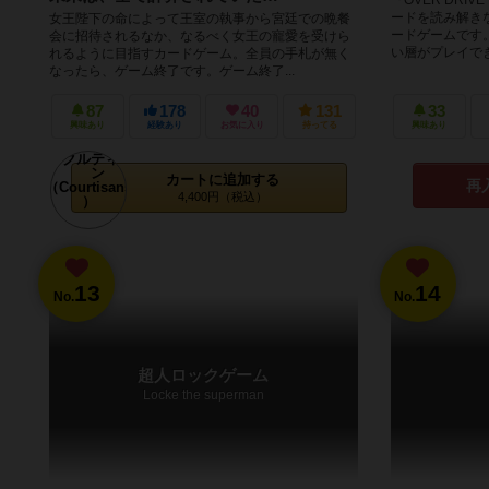
ードを読み解き
女王陛下の命によって王室の執事から宮廷での晩餐
ードゲームです
会に招待されるなか、なるべく女王の寵愛を受けら
い層がプレイできる
れるように目指すカードゲーム。全員の手札が無く
なったら、ゲーム終了です。ゲーム終了...
87
178
40
131
33
興味あり
経験あり
お気に入り
持ってる
興味あり
カートに追加する
再
4,400円（税込）
13
14
No.
No.
超人ロックゲーム
Locke the superman