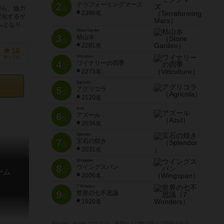
2
テラフォーミングマーズ
位
がら、協力
2396名
変化するゲ
ムとなり、
Stone Garden
3
枯山水
位
2281名
10
Viticulture
持ってる
4
ワイナリーの四季
位
2273名
Agricola
5
アグリコラ
位
2120名
Azul
6
アズール
位
2034名
Splendor
7
宝石の煌き
位
2031名
Wingspan
8
ウイングスパン
位
ーム
2006名
7 Wonders
9
世界の七不思議
位
1920名
※Apple、Apple のロゴ は、米国および他の国々で登録された