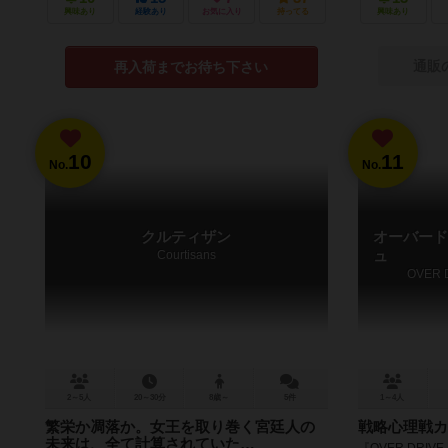
興味あり
経験あり
お気に入り
持ってる
興味あり
通販
再入荷までお待ち下さい
10
11
No.
No.
クルティザン
オーバード
Courtisans
ュ
OVER 
2～5人
20～30分
8歳～
5件
1～4人
繁栄か凋落か。女王を取り巻く宮廷人の
戦略心理戦カ
未来は、全て計算されていた…
『OVER DRI