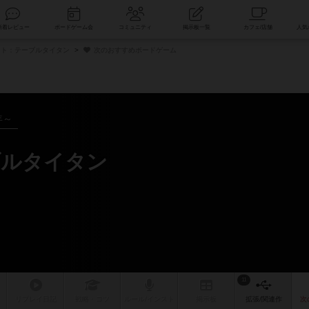
索
新着レビュー
ボードゲーム会
コミュニティ
掲示板一覧
ト：テーブルタイタン
次のおすすめボードゲーム
年～
ブルタイタン
ム
11
リプレイ
日記
戦略
・コツ
ルール
/インスト
掲示板
拡張/関連
作
次