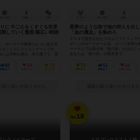
15～40分
14歳～
14件
3～5人
30～45分
14歳～
りに 中二心をくすぐる世界
悪夢のような街で他の狩人を出し
展開していく盤面 幅広い戦術
「血の遺志」を集めろ
ＰＳ４で発売されたフロムソフトウェア
ボーンのカードゲーム化。 かつて栄華を
は… ポーカーや麻雀のように役を作
ヤーナムでは風土病「獣の病」がはびこ
うセットコレクションゲームです。
あなたは「獣の病」の罹患者で...
為には木駒を積み、塔を建てて、雷
ればいけま...
68
24
73
73
51
14
経験あり
お気に入り
持ってる
興味あり
経験あり
お気に入り
の取り扱いがありません
通販の取り扱いがありませ
18
No.
ブックメイカーズ
ドラゴンクエスト人狼