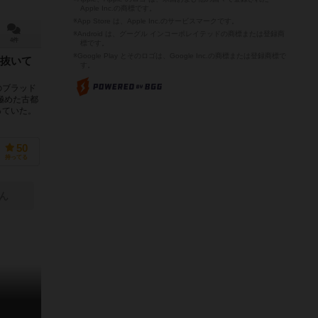
Apple Inc.の商標です。
※App Store は、Apple Inc.のサービスマークです。
※Android は、グーグル インコーポレイテッドの商標または登録商
4件
標です。
※Google Play とそのロゴは、Google Inc.の商標または登録商標で
抜いて
す。
のブラッド
極めた古都
っていた。
50
持ってる
ん