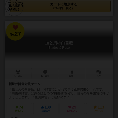
カートに追加する
2,970円（税込）
27
No.
血と刃の白薔薇
Blades & Rose
5～10人
15～25分
12歳～
5件
新世代陣営対抗ゲーム！
「血と刃の白薔薇」は、2陣営に分かれて争う正体隠匿ゲームです。
「白薔薇陣営」は身を隠しつつ“白薔薇”を守り、自らの命を生贄に捧げ
ようとします。 「血刃陣営」は絶好のタイ...
74
139
29
113
興味あり
経験あり
お気に入り
持ってる