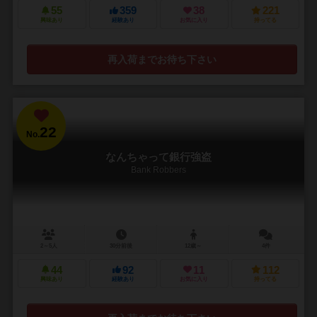
55
359
38
221
興味あり
経験あり
お気に入り
持ってる
再入荷までお待ち下さい
22
No.
なんちゃって銀行強盗
Bank Robbers
2～5人
30分前後
12歳～
4件
44
92
11
112
興味あり
経験あり
お気に入り
持ってる