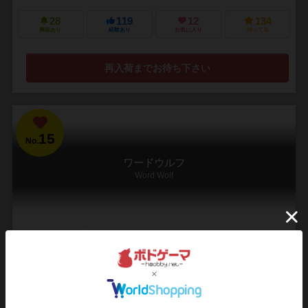
28
119
12
134
興味あり
経験あり
お気に入り
持ってる
再入荷までお待ち下さい
15
No.
ワードウルフ
Word Wolf
2～8人
5～15分
12歳～
10件
与えられたお題から少数派を見つけ出せ
全員同じ「お題」に対して1人だけ違う「お題」が与えられた！？違う
「お題」の人を探し当てる大人気パーティーゲーム！ 「お題」は一人
ひとり、自分だけが見れる状態で与えられま...