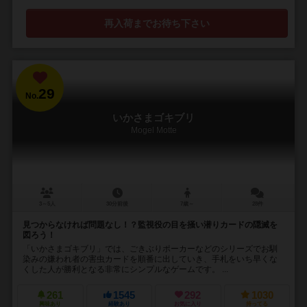
再入荷までお待ち下さい
29
No.
いかさまゴキブリ
Mogel Motte
3～5人
30分前後
7歳～
28件
見つからなければ問題なし！？監視役の目を掻い潜りカードの隠滅を
図ろう！
「いかさまゴキブリ」では、ごきぶりポーカーなどのシリーズでお馴
染みの嫌われ者の害虫カードを順番に出していき、手札をいち早くな
くした人が勝利となる非常にシンプルなゲームです。 ...
261
1545
292
1030
興味あり
経験あり
お気に入り
持ってる