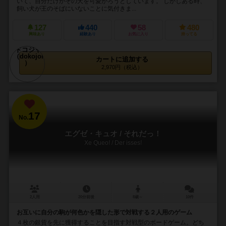
いて、自分だけがその犬を可愛がろうとしています。 しかしある時、
飼い犬が王のそばにいないことに気付きま...
127
440
58
480
興味あり
経験あり
お気に入り
持ってる
カートに追加する
2,970円（税込）
17
No.
エグゼ・キュオ / それだっ！
Xe Queo! / Der isses!
2人用
20分前後
8歳～
10件
お互いに自分の駒が何色かを隠した形で対戦する２人用のゲーム
４枚の銀貨を先に獲得することを目指す対戦型のボードゲーム。どち