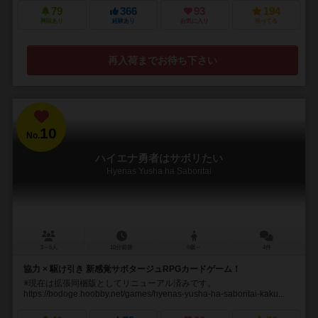
79
366
93
194
興味あり
経験あり
お気に入り
持ってる
再入荷までお待ち下さい
10
No.
ハイエナ勇者はサボリたい
Hyenas Yusha ha Saboritai
3～6人
10分前後
9歳～
4件
協力 × 駆け引き 新感覚サボタージュRPGカードゲーム！
※現在は拡張同梱版としてリニューアル済みです。
https://bodoge.hoobby.net/games/hyenas-yusha-ha-saboritai-kaku...