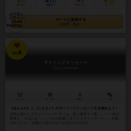
37
127
8
104
興味あり
経験あり
お気に入り
持ってる
カートに追加する
2,200円（税込）
6
No.
ダイイングメッセージ
Dying Message
4～30人
10～30分
15歳～
1件
《ほんもの》と《ニセモノ》のダイイングメッセージを見極めよう！
活気に満ちたプライベートパーティは、殺人事件で一変……！ 一体の
死体と、そばには『いくつかの証拠（ダイイングメッセージ）』が残
されていた。 証拠から犯人をみつけ出さなければ、...