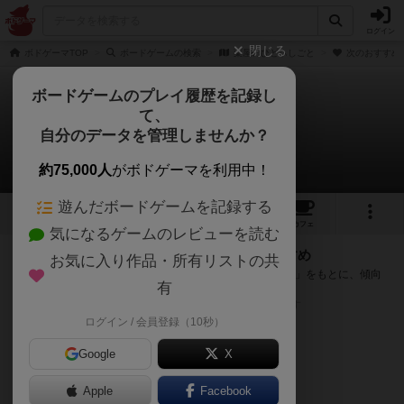
ログイン
閉じる
ボドゲーマTOP
ボードゲームの検索
薬屋のひどぃしごと
次のおすすめ
ボードゲームのプレイ履歴を記録し
て、
薬屋のひどぃしごと
自分のデータを管理しませんか？
次のおすすめボードゲーム
約75,000人
がボドゲーマを利用中！
遊んだボードゲームを記録する
2
1
トップ
画像
動画
レビュー
カフェ
気になるゲームのレビューを読む
『薬屋のひどぃしごと』が好きな方へのおすすめ
お気に入り作品・所有リストの共
このゲームのトップページで投票された「プレイ感の評価」をもとに、傾向
有
が近いボードゲームをランキング形式で紹介します。
※リストには一定の投票数がある作品のみを表示しています
ログイン / 会員登録（10秒）
Google
X
Apple
Facebook