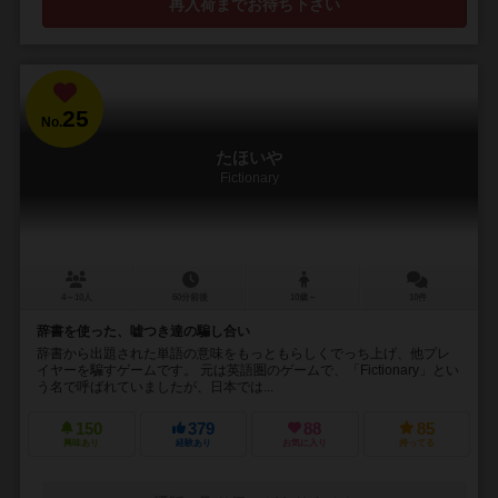
再入荷までお待ち下さい
25
No.
たほいや
Fictionary
4～10人
60分前後
10歳～
10件
辞書を使った、嘘つき達の騙し合い
辞書から出題された単語の意味をもっともらしくでっち上げ、他プレ
イヤーを騙すゲームです。 元は英語圏のゲームで、「Fictionary」とい
う名で呼ばれていましたが、日本では...
150
379
88
85
興味あり
経験あり
お気に入り
持ってる