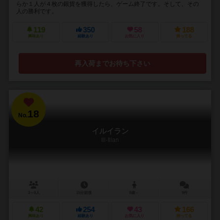
らか１人が４枚の銀貨を獲得したら、ゲーム終了です。そして、その
人の勝利です。
119
350
58
188
興味あり
経験あり
お気に入り
持ってる
再入荷までお待ち下さい
18
No.
イルイラン
Ill-Illan
3～6人
15分前後
8歳～
9件
42
254
43
166
興味あり
経験あり
お気に入り
持ってる