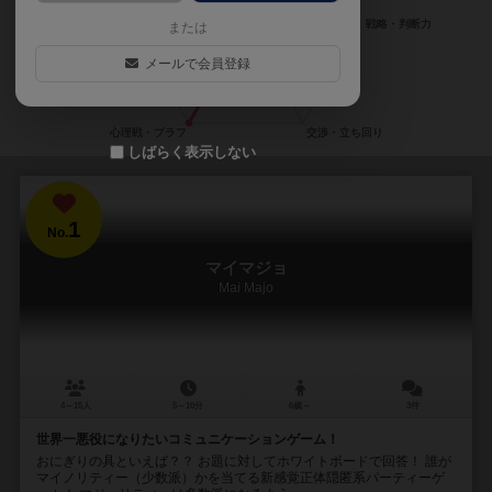
または
メールで会員登録
しばらく表示しない
1
No.
マイマジョ
Mai Majo
4～15人
5～10分
6歳～
3件
世界一悪役になりたいコミュニケーションゲーム！
おにぎりの具といえば？？ お題に対してホワイトボードで回答！ 誰が
マイノリティー（少数派）かを当てる新感覚正体隠匿系パーティーゲ