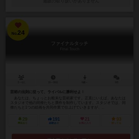
通販の取り扱いがありません
24
No.
ファイナルタッチ
Final Touch
2～4人
15～30分
8歳～
3件
芸術の法則に従って、ライバルに勝利せよ！
あなたは、ちょっとお粗末な芸術家です。正直にいえば、あなたは
スタジオで他の同僚たちと贋作を制作しています。スタジオでは、同
僚たちと1つの絵画を共同作業で仕上げていきますが、...
29
191
21
93
興味あり
経験あり
お気に入り
持ってる