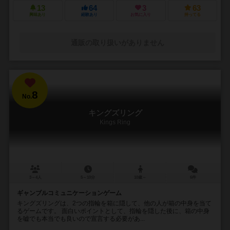
13
64
3
63
興味あり
経験あり
お気に入り
持ってる
通販の取り扱いがありません
8
No.
キングズリング
Kings Ring
3～4人
5～10分
10歳～
6件
ギャンブルコミュニケーションゲーム
キングズリングは、2つの指輪を箱に隠して、他の人が箱の中身を当て
るゲームです。 面白いポイントとして、指輪を隠した後に、箱の中身
を嘘でも本当でも良いので宣言する必要があ...