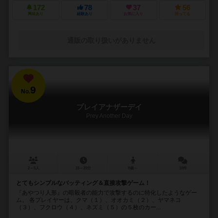
172
78
37
56
興味あり
経験あり
お気に入り
持ってる
通販の取り扱いがありません
9
No.
プレイアナザーデイ
Prey Another Day
2～5人
15～20分
8歳～
10件
とてもシンプルなバッティング＆直接攻撃ゲーム！
『あやつり人形』の暗殺者の能力で攻撃するのに特化したようなゲー
ム。 各プレイヤーは、クマ（１）、オオカミ（２）、ヤマネコ
（３）、フクロウ（４）、ネズミ（５）の５枚のカー...