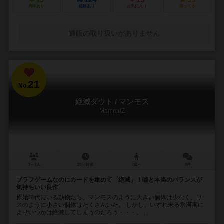
19
124
19
93
興味あり
経験あり
お気に入り
持ってる
通販の取り扱いがありません
21
No.
絶滅ダウト / マンモス
MammuZ
3～7人
20分前後
7歳～
8件
ブラフゲームなのにカードを集めて「絶滅」！嘘と本当のバランスが
気持ちいい良作
原始時代にいる動物たち。マンモスのように大きい個体は少なく、リ
スのように小さい個体はたくさんいた。 しかし、いずれ来る氷河期に
よりいつかは絶滅してしまうのだろう・・・。 ...