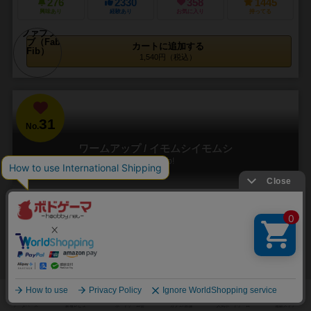
276
2330
358
1445
興味あり
経験あり
お気に入り
持ってる
カートに追加する
1,540円（税込）
31
No.
ワームアップ / イモムシイモムシ
Worm Up!
3～5人
15分前後
7歳～
7件
ゆっくりなのに先の読めない激しいイモムシレース！
自分のイモムシ（7個の丸いコマをくっつけた）を1位でゴールさせる
ボードゲームです。見た目のシンプルさからは想像が付きませんが、
読み合いが熱いパーティゲームです。 ①①①...