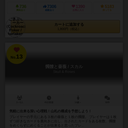
736
7306
1390
5183
興味あり
経験あり
お気に入り
持ってる
カートに追加する
1,800円（税込）
13
No.
髑髏と薔薇 / スカル
Skull & Roses
3～6人
45分前後
14歳～
90件
気軽に出来る深い心理戦！山札の構成を予想しよう！
プレイヤーの手元にある３枚の薔薇と１枚の髑髏。 プレイヤーは１枚
ずつ好きなカードを裏向きに出し、出されたカードをある枚数、髑髏
をめくらずにめくることが出来ると思ったプレ...