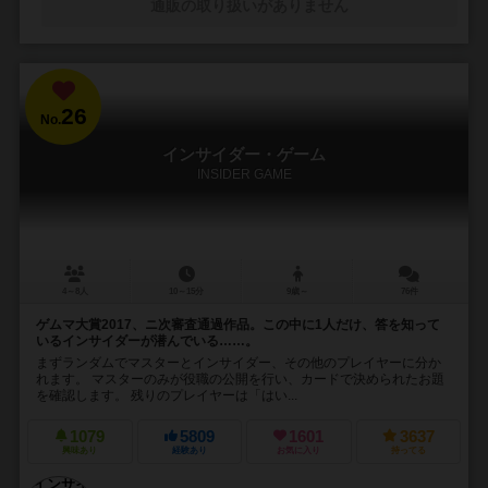
通販の取り扱いがありません
26
No.
インサイダー・ゲーム
INSIDER GAME
4～8人
10～15分
9歳～
76件
ゲムマ大賞2017、ニ次審査通過作品。この中に1人だけ、答を知って
いるインサイダーが潜んでいる……。
まずランダムでマスターとインサイダー、その他のプレイヤーに分か
れます。 マスターのみが役職の公開を行い、カードで決められたお題
を確認します。 残りのプレイヤーは「はい...
1079
5809
1601
3637
興味あり
経験あり
お気に入り
持ってる