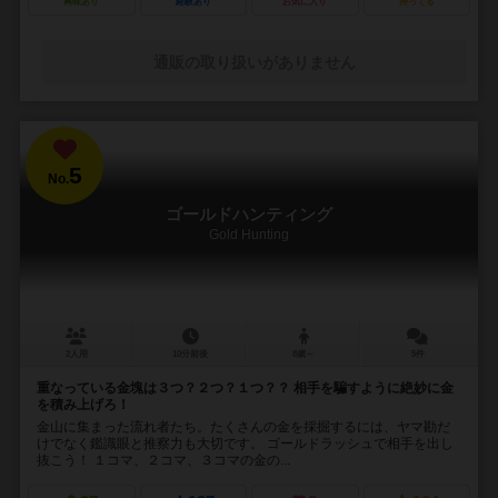
興味あり
経験あり
お気に入り
持ってる
通販の取り扱いがありません
5
No.
ゴールドハンティング
Gold Hunting
2人用
10分前後
8歳～
5件
重なっている金塊は３つ？２つ？１つ？？ 相手を騙すように絶妙に金
を積み上げろ！
金山に集まった流れ者たち。たくさんの金を採掘するには、ヤマ勘だ
けでなく鑑識眼と推察力も大切です。 ゴールドラッシュで相手を出し
抜こう！ １コマ、２コマ、３コマの金の...