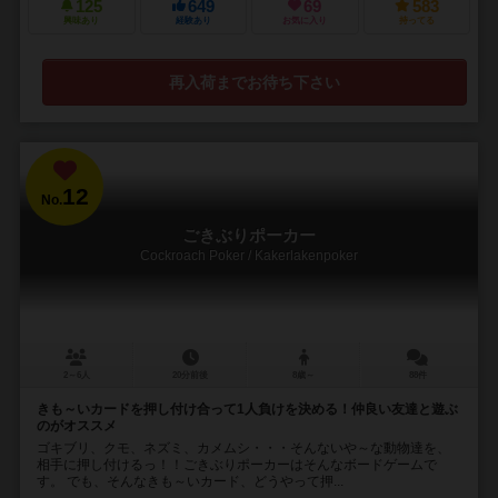
125
649
69
583
興味あり
経験あり
お気に入り
持ってる
再入荷までお待ち下さい
12
No.
ごきぶりポーカー
Cockroach Poker / Kakerlakenpoker
2～6人
20分前後
8歳～
88件
きも～いカードを押し付け合って1人負けを決める！仲良い友達と遊ぶ
のがオススメ
ゴキブリ、クモ、ネズミ、カメムシ・・・そんないや～な動物達を、
相手に押し付けるっ！！ごきぶりポーカーはそんなボードゲームで
す。 でも、そんなきも～いカード、どうやって押...