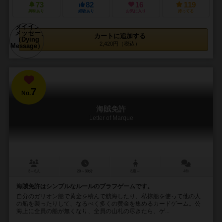
73
82
16
119
興味あり
経験あり
お気に入り
持ってる
カートに追加する
2,420円（税込）
7
No.
海賊免許
Letter of Marque
3～6人
20～30分
8歳～
4件
海賊免許はシンプルなルールのブラフゲームです。
自分のガリオン船で黄金を積んで航海したり、私掠船を使って他の人
の船を襲ったりして、なるべく多くの黄金を集めるカードゲーム。公
海上に全員の船が無くなり、全員の山札の尽きたら、ゲ...