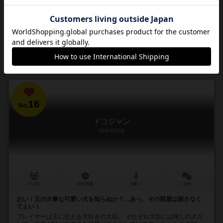
163
1340
187
547
興味あり
経験あり
お気に入り
持ってる
カートに追加する
1,870円（税込）
16
No.
ドコジャン
dokojong
2～5人
20分前後
9歳～
10件
おい！王の大事な可愛い犬を知らぬか？…あっ、その部屋は探さなく
てよい！
プレイヤーは王に仕える犬好きの大臣。 それぞれ大臣には推しの犬が