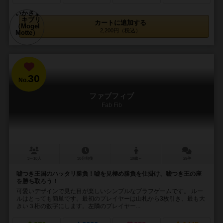
カートに追加する
2,200円（税込）
30
No.
ファブフィブ
Fab Fib
3～10人
30分前後
10歳～
29件
嘘つき王国のハッタリ勝負！嘘を見極め勝負を仕掛け、嘘つき王の座
を勝ち取ろう！
可愛いデザインで見た目が楽しいシンプルなブラフゲームです。 ルー
ルはとっても簡単です。最初のプレイヤーは山札から3枚引き、最も大
きい３桁の数字にします。左隣のプレイヤー...