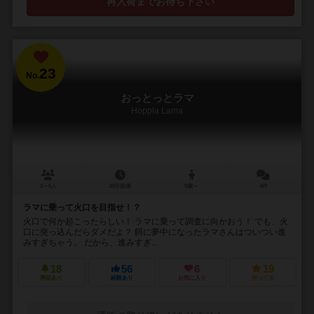
再入荷までお待ち下さい
23
No.
おっとっとラマ
Hoppla Lama
3～6人
30分前後
8歳～
4件
ラマに乗って火口を目指せ！？
火口で何か起こったらしい！ ラマに乗って調査に向かおう！ でも、火
口に突っ込んだらダメだよ？ 餌に夢中になったラマさんはついつい進
みすぎちゃう。 だから、進みすぎ...
18
56
6
19
興味あり
経験あり
お気に入り
持ってる