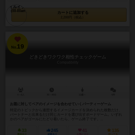
カートに追加する
2,200円（税込）
19
No.
どきどきワクワク相性チェックゲーム
Compatibility
4～6人
30～40分
12歳～
6件
お題に対してペアのイメージを合わせていくパーティーゲーム
特定のトピックから連想するイメージカードを決められた枚数だけ、
パートナーと出来るだけ同じカードを選び出すボードゲーム。いずれ
かのペアがゴールにたどり着いたら、ゲーム終了です。...
33
245
41
135
興味あり
経験あり
お気に入り
持ってる