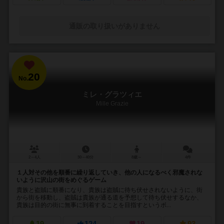
通販の取り扱いがありません
20
No.
ミレ・グラツィエ
Mille Grazie
2～4人
30～40分
8歳～
4件
１人対その他を順番に繰り返していき、他の人になるべく邪魔されな
いように沢山の街をめぐるゲーム
貴族と盗賊に順番になり、貴族は盗賊に待ち伏せされないように、街
から街を移動し、盗賊は貴族が通る道を予想して待ち伏せするなか、
貴族は目的の街に無事に到着することを目指すというボ...