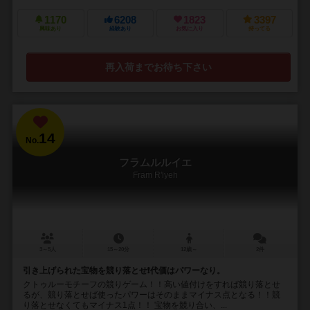
1170
6208
1823
3397
興味あり
経験あり
お気に入り
持ってる
再入荷までお待ち下さい
14
No.
フラムルルイエ
Fram R'lyeh
3～5人
15～20分
12歳～
2件
引き上げられた宝物を競り落とせ❗代価はパワーなり。
クトゥルーモチーフの競りゲーム！！高い値付けをすれば競り落とせ
るが、競り落とせば使ったパワーはそのままマイナス点となる！！競
り落とせなくてもマイナス1点！！ 宝物を競り合い、...