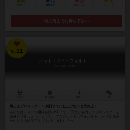
49
75
20
76
興味あり
経験あり
お気に入り
持ってる
再入荷までお待ち下さい
11
No.
ノット・マイ・フォルト！
Not My Fault!
2～8人
10分前後
10歳～
9件
燃えよプロジェクト！ 期日までに仕上げないと大炎上！
あなたはシステム開発会社のSEです。 同僚と協力してプロジェクトを
完遂させましょう。 ただし、プロジェクトはマイルストーン(予定表み
たいなもの)が存在しており、それに沿っ...