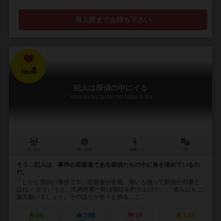
再入荷までお待ち下さい
4
No.
犯人は探偵の中にイる
Hannin ha tantei no naka ni iru
3～5人
20～30分
15歳～
7件
そう…犯人は、事件の容疑者である探偵たちの中に身を潜めているの
だ。
「しかし面白い事件です。容疑者が全員、揃いも揃って探偵か刑事と
はね」 そういうと、江神原業一郎は猫口を釣り上げた。 「彼らにもご
協力願いましょう。そのほうが色々と捗る…こ...
66
198
19
145