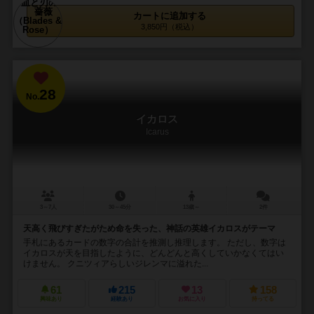
カートに追加する
3,850円（税込）
28
No.
イカロス
Icarus
3～7人
30～45分
13歳～
2件
天高く飛びすぎたがため命を失った、神話の英雄イカロスがテーマ
手札にあるカードの数字の合計を推測し推理します。 ただし、数字は
イカロスが天を目指したように、どんどんと高くしていかなくてはい
けません。 クニツィアらしいジレンマに溢れた...
61
215
13
158
興味あり
経験あり
お気に入り
持ってる