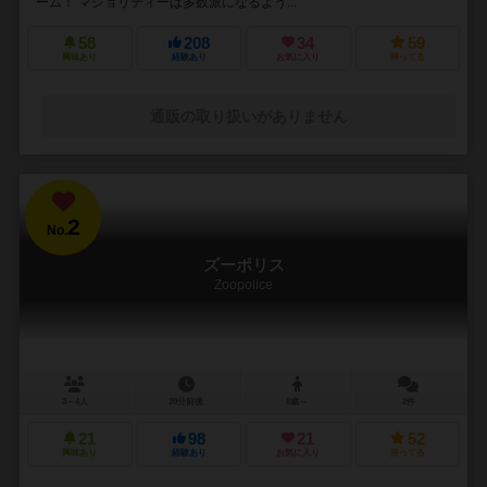
ーム！ マジョリティーは多数派になるよう...
58
208
34
59
興味あり
経験あり
お気に入り
持ってる
通販の取り扱いがありません
2
No.
ズーポリス
Zoopolice
3～4人
20分前後
8歳～
2件
21
98
21
52
興味あり
経験あり
お気に入り
持ってる