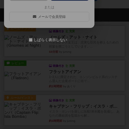
または
会員の新しい投稿
メールで会員登録
ルール/インスト
画像付き
充実
ノームズ・アット・ナイト
しばらく表示しない
ベネボレンス女王は、忠実な臣民を称えるための
祝宴を開こうとしています。...
44分前
by jurong
レビュー
画像付き
充実
フラットアイアン
1~2人に限定された、エンジンビルド系のシステ
ム選んだ企業ボードに街で...
約1時間前
by あくり
ルール/インスト
画像付き
充実
キャプテン・フリップ：イスラ・ボンバ
イスラ・ボンバを探しに出航!潜水艦を装備し、あ
なたの乗組員を監獄から解...
約4時間前
by jurong