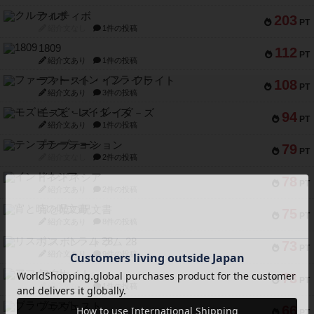
クルティボ
203
PT
紹介文なし
1件の投稿
1809
112
PT
紹介文あり
1件の投稿
ファースト・イン・フライト
108
PT
紹介文あり
3件の投稿
モズビ－ズ・レイダ－ズ
94
PT
紹介文あり
1件の投稿
テンプテーション
79
PT
紹介文なし
2件の投稿
インドネシア
78
PT
紹介文あり
2件の投稿
宵と暁の呪文書
75
PT
紹介文あり
8件の投稿
リスボン・トラム 28
73
PT
紹介文あり
9件の投稿
アマナイト
73
PT
紹介文なし
1件の投稿
ブラヴェスト
66
PT