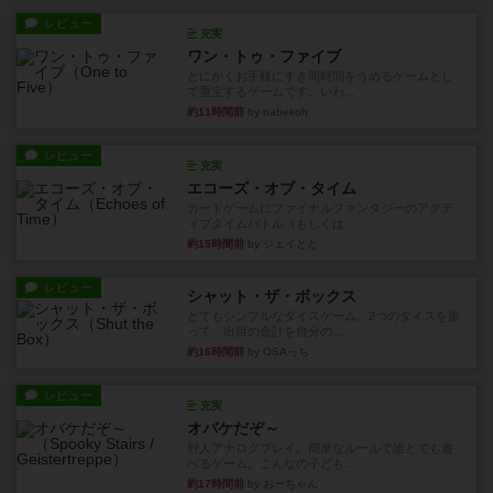
レビュー
充実
ワン・トゥ・ファイブ
とにかくお手軽にすき間時間をうめるゲームとし
て重宝するゲームです。いわ...
約11時間前
by nabekoh
レビュー
充実
エコーズ・オブ・タイム
カードゲームにファイナルファンタジーのアクテ
ィブタイムバトル（もしくは...
約15時間前
by ジェイとと
レビュー
シャット・ザ・ボックス
とてもシンプルなダイスゲーム。2つのダイスを振
って、出目の合計を自分の...
約16時間前
by OSAっち
レビュー
充実
オバケだぞ～
対人アナログプレイ。簡単なルールで誰とでも遊
べるゲーム。こんなの子ども...
約17時間前
by おーちゃん