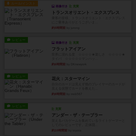
ルール/インスト
画像付き
充実
トランスオリエント・エクスプレス
乗客の皆様、トランスオリエント・エクスプレス
にご乗車ありがとうございま...
約5時間前
by jurong
レビュー
画像付き
充実
フラットアイアン
世界に浸れる度 ☆☆☆☆★楽しさ ☆☆☆☆★
タイパ ☆☆☆☆☆マンハッ...
約6時間前
by DKnewyork
レビュー
花火：スターマイン
自分のカードは見えず他のプレイヤーのカードが
見える状態でカードを教えた...
約8時間前
by mob567
レビュー
充実
アンダー・ザ・テーブラー
笑えるバカゲームを集めているライトゲーマーと
してのレビューです。正体隠...
約10時間前
by toyota