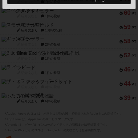
紹介文なし
1件の投稿
スペクタキュラー
60
PT
紹介文なし
1件の投稿
スモールワールド
59
PT
紹介文あり
13件の投稿
ギャンブラー
58
PT
紹介文なし
2件の投稿
Bitter End ブタペスト救出作戦
52
PT
紹介文なし
1件の投稿
ラピード
46
PT
紹介文なし
1件の投稿
ザ・フラッフィー・ライト
44
PT
紹介文なし
0件の投稿
ふたつの城の物語
39
PT
紹介文あり
6件の投稿
※Apple、Apple のロゴ は、米国および他の国々で登録されたApple Inc.の商標です。
※App Store は、Apple Inc.のサービスマークです。
※Android は、グーグル インコーポレイテッドの商標または登録商標です。
※Google Play とそのロゴは、Google Inc.の商標または登録商標です。