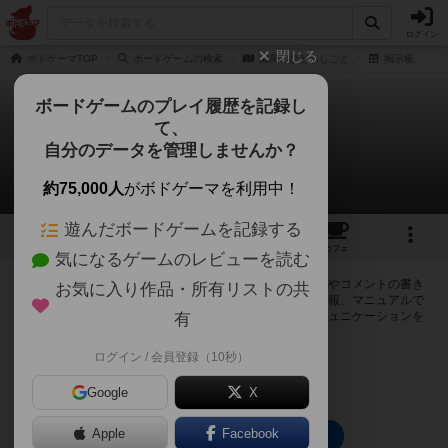
ログイン
閉じる
ボドゲーマTOP
ボードゲームの検索
薬屋のひどぃしごと
掲示板
ボードゲームのプレイ履歴を記録し
て、
薬屋のひどぃしごと
自分のデータを管理しませんか？
0件の掲示板
約75,000人
がボドゲーマを利用中！
遊んだボードゲームを記録する
2
1
トップ
画像
動画
レビュー
カフェ
気になるゲームのレビューを読む
ログインすると薬屋のひどぃしごとに関する掲示板の作成やコメントの書き
お気に入り作品・所有リストの共
込みが出来るようになります。ルールの疑問やエラッタ情報、マニュアルで
は判断し辛い曖昧な表記等について会員同士で自由にコミュニケーションを
有
とることが出来ます。
ログイン / 会員登録（10秒）
ログイン/無料会員登録
Google
X
Apple
Facebook
薬屋のひどぃしごとのトップに戻る