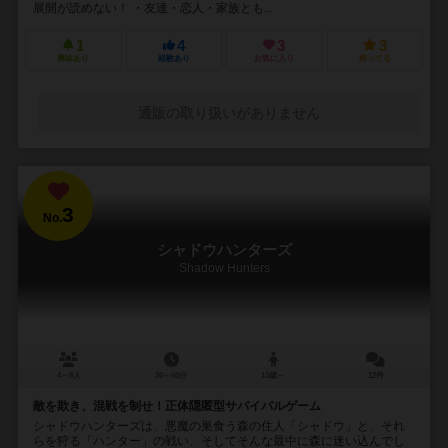
展開が読めない！ ・友達・恋人・家族とも...
1
4
3
3
興味あり
経験あり
お気に入り
持ってる
通販の取り扱いがありません
3
No.
シャドウハンターズ
Shadow Hunters
4～8人
30～60分
13歳～
12件
敵を欺き、混戦を制せ！正体隠匿型サバイバルゲーム
シャドウハンターズは、悪魔の巣食う森の住人「シャドウ」と、それ
らを狩る「ハンター」の戦い、そしてそんな最中に森に迷い込んでし