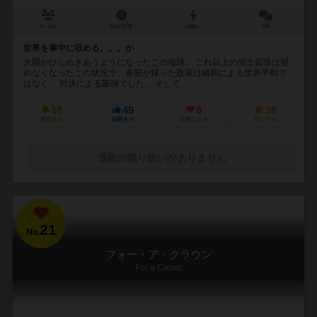
2～6人
60分前後
10歳～
4件
世界を掌中に収める。。。か
大国がひしめきあうようになったこの地球。 これ以上の領土拡張は望
めなくなったこの状況で、各国が採った政策は融和による世界平和で
はなく、 対決による富強でした。 そして、...
18
49
8
38
興味あり
経験あり
お気に入り
持ってる
通販の取り扱いがありません
21
No.
フォー・ア・クラウン
For a Crown