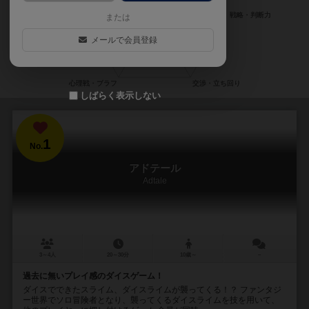
または
メールで会員登録
しばらく表示しない
1
No.
アドテール
Adtale
3～4人
20～30分
10歳～
－
過去に無いプレイ感のダイスゲーム！
ダイスでできたスライム、ダイスライムが襲ってくる！？ ファンタジ
ー世界でソロ冒険者となり、襲ってくるダイスライムを技を用いて、