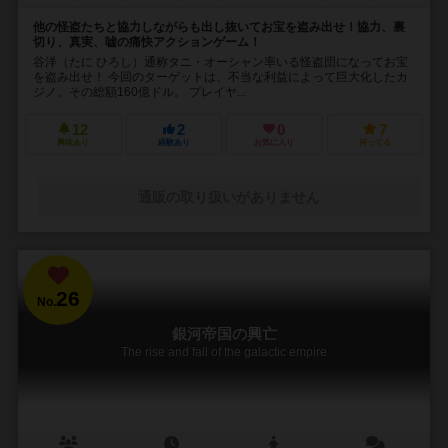
他の怪盗たちと協力しながらも出し抜いてお宝を盗み出せ！協力、裏
切り、真実、嘘の痛快アクションゲーム！
谷洋（たに ひろし）通称タニ・オーシャン率いる怪盗団になってお宝
を盗み出せ！ 今回のターゲットは、不当な利益によって巨大化したカ
ジノ。その総額160億ドル。 プレイヤ...
12
2
0
7
興味あり
経験あり
お気に入り
持ってる
通販の取り扱いがありません
26
No.
銀河帝国の興亡
The rise and fall of the galactic empire