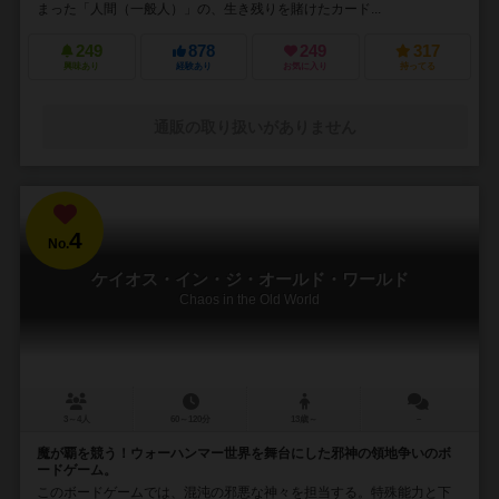
まった「人間（一般人）」の、生き残りを賭けたカード...
249
878
249
317
興味あり
経験あり
お気に入り
持ってる
通販の取り扱いがありません
4
No.
ケイオス・イン・ジ・オールド・ワールド
Chaos in the Old World
3～4人
60～120分
13歳～
－
魔が覇を競う！ウォーハンマー世界を舞台にした邪神の領地争いのボ
ードゲーム。
このボードゲームでは、混沌の邪悪な神々を担当する。特殊能力と下