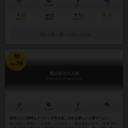
3～6人
60分前後
10歳～
1件
12
28
14
70
興味あり
経験あり
お気に入り
持ってる
通販の取り扱いがありません
29
No.
魔法都市の人狼
Werewolf of magic city
6～23人
60～90分
10歳～
－
処刑ごとに特殊なイベントが引き起こされる新しい人狼ゲーム！
空に浮かぶ世界――天空界。その中心――魔法都市ノリア。 世界中の
人間と技術が集まるこの場所である日事件が起きる。次々と獣に食い