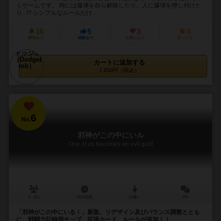
くゲームです。 時には爆弾を自ら解除したり、人に爆弾を押し付けた
り...!? シンプルなルールだけ...
15
5
3
8
興味あり
経験あり
お気に入り
持ってる
カートに追加する
1,650円（税込）
6
No.
邪神がこの中にいル
One of us becomes an evil god!
4～8人
40分前後
12歳～
2件
「邪神がこの中にいる！」新版。リデザイン及びバランス調整ととも
に、戦闘力記録用チップ、拡張カード、ルールが追加！！