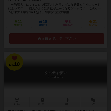
「分数職人」はサイコロで指定されたランダムな分数を手札のカード
によって作り、職人のように算数が上手になるゲームです。 このゲー
ムは東大進学率No.1を誇る進学校”筑波大学附...
11
10
3
21
興味あり
経験あり
お気に入り
持ってる
再入荷までお待ち下さい
10
No.
クルティザン
Courtisans
2～5人
20～30分
8歳～
5件