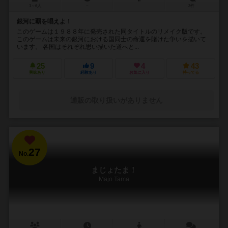
1～6人
－
3件
銀河に覇を唱えよ！
このゲームは１９８８年に発売された同タイトルのリメイク版です。
このゲームは未来の銀河における国同士の命運を賭けた争いを描いて
います。 各国はそれぞれ思い描いた道へと...
25
9
4
43
興味あり
経験あり
お気に入り
持ってる
通販の取り扱いがありません
27
No.
まじょたま！
Majo Tama