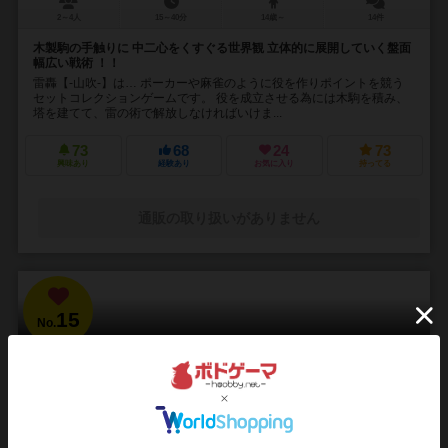
2～4人
15～40分
14歳～
14件
木製駒の手触りに 中二心をくすぐる世界観 立体的に展開していく盤面
幅広い戦術 ！！
雷轟【-山吹-】は… ポーカーや麻雀のように役を作りポイントを競う
セットコレクションゲームです。 役を成立させる為には木駒を積み、
塔を建てて、雷の術で解放しなければいけま...
73
68
24
73
興味あり
経験あり
お気に入り
持ってる
通販の取り扱いがありません
15
No.
ブラッドボーン：カードゲーム
Bloodborne: The Card Game