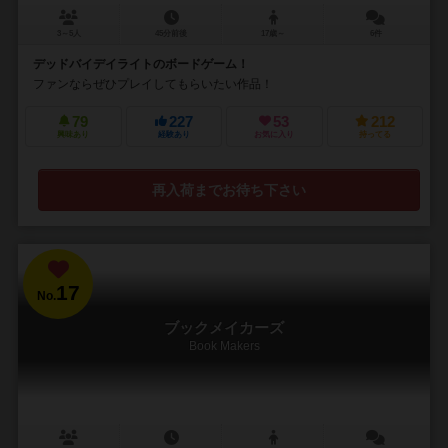
3～5人
45分前後
17歳～
6件
デッドバイデイライトのボードゲーム！
ファンならぜひプレイしてもらいたい作品！
79
227
53
212
興味あり
経験あり
お気に入り
持ってる
再入荷までお待ち下さい
17
No.
ブックメイカーズ
Book Makers