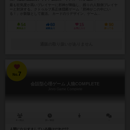
最も狂気度が高いプレイヤーに邪神が降臨し、残りの人類側プレイヤ
ーと対決する。クトゥルフ系正体隠匿ゲーム「邪神がこの中にい
る！」が新版として復活。 カードのリデザイン、ゲーム...
54
60
15
90
興味あり
経験あり
お気に入り
持ってる
通販の取り扱いがありません
7
No.
会話型心理ゲーム 人狼COMPLETE
Jinro Game Complete
4～25人
10～90分
－
人間になりすましている狼はだれだ!?