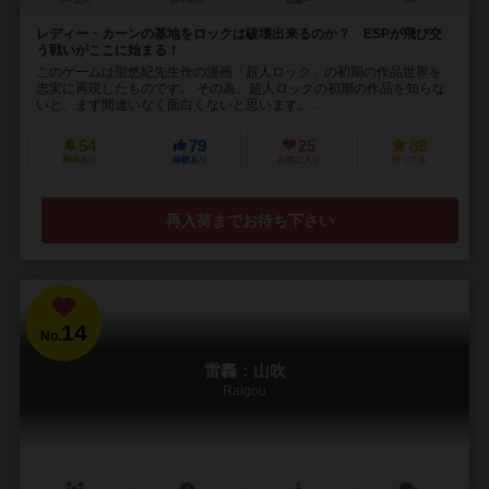
5～12人
60～80分
12歳～
7件
レディー・カーンの基地をロックは破壊出来るのか？ ESPが飛び交
う戦いがここに始まる！
このゲームは聖悠紀先生作の漫画「超人ロック」の初期の作品世界を
忠実に再現したものです。 その為、超人ロックの初期の作品を知らな
いと、まず間違いなく面白くないと思います。 ...
54
79
25
89
興味あり
経験あり
お気に入り
持ってる
再入荷までお待ち下さい
14
No.
雷轟：山吹
Raigou