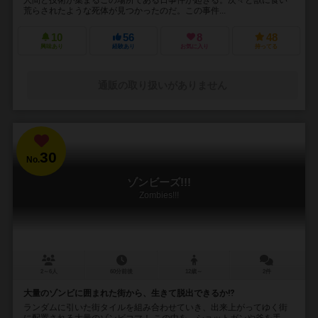
荒らされたような死体が見つかったのだ。この事件...
10
56
8
48
興味あり
経験あり
お気に入り
持ってる
通販の取り扱いがありません
30
No.
ゾンビーズ!!!
Zombies!!!
2～6人
60分前後
12歳～
2件
大量のゾンビに囲まれた街から、生きて脱出できるか⁉︎
ランダムに引いた街タイルを組み合わせていき、出来上がってゆく街
に配置される大量のゾンビコマ！ この中を、ショットガンや斧を手