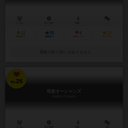
2～6人
45～55分
10歳～
－
12
35
4
27
興味あり
経験あり
お気に入り
持ってる
通販の取り扱いがありません
25
No.
怪盗オーシャンズ
Kaitou Oceans
3～4人
30分前後
8歳～
4件