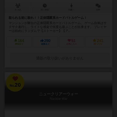
3～4人
15～30分
15歳～
10件
殺られる前に殺れ！！正体隠匿系カードバトルゲーム！
マンションが舞台の正体隠匿系カードバトルゲーム。 ゲーム自体はサ
クサク進行し、ライトな感覚で何度も遊ぶことが出来ます。 プレイヤ
ーは始めにランダムで【ストーカー】【ア...
164
290
51
241
興味あり
経験あり
お気に入り
持ってる
通販の取り扱いがありません
20
No.
ニュークリアーウォー
Nuclear War