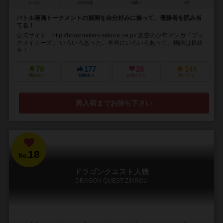
2～4人
45分前後
10歳～
4件
バトル漫画トーナメントの展開を自分好みに操って、優勝者を読み当
てる！
公式サイト http://bookmakers.sakura.ne.jp/ 架空の少年マンガ『ブッ
クメイカーズ』 いろいろあった。本当にいろいろあって、物語は最終
章！...
78
177
26
144
興味あり
経験あり
お気に入り
持ってる
再入荷までお待ち下さい
18
No.
ドラゴンクエスト人狼
DRAGON QUEST ZINROU