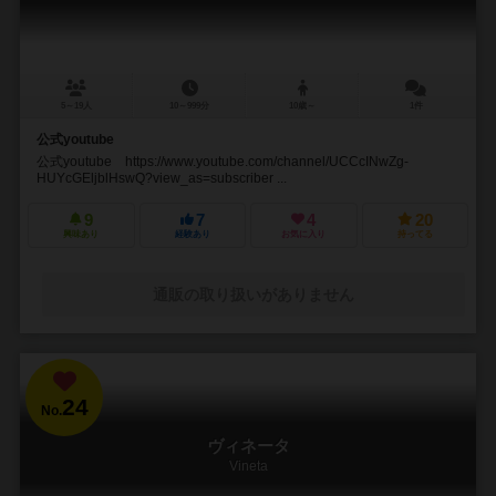
5～19人
10～999分
10歳～
1件
公式youtube
公式youtube https://www.youtube.com/channel/UCCcINwZg-
HUYcGEljblHswQ?view_as=subscriber ...
9
7
4
20
興味あり
経験あり
お気に入り
持ってる
通販の取り扱いがありません
24
No.
ヴィネータ
Vineta