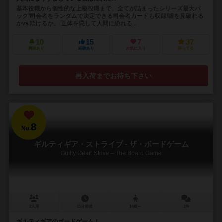
基本役職から個性的な上級役職まで、全てが詰まったシリーズ最大パ
ック!司会者をランダムで決定できる司会者カードも収録!噓を見破れる
かvs.欺けるか。 正体を隠して人間に紛れる...
10
15
7
37
興味あり
経験あり
お気に入り
持ってる
再入荷までお待ち下さい
8
No.
ギルティギア・ストライブ - ザ・ボードゲーム
Guilty Gear: Strive – The Board Game
2人用
15分前後
14歳～
1件
ギルティギアのボードゲーム！