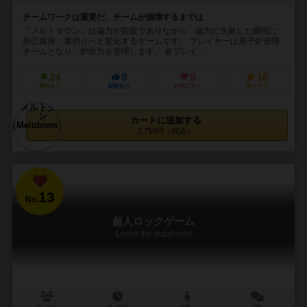
チームワークは重要だ、チームが崩壊するまでは
『メルトダウン』は協力が前提でありながら、協力に失敗した瞬間に
自己保身、裏切りへと変化するゲームです。 プレイヤーは原子炉管理
チームとなり、炉出力を管理します。 各プレイ...
24
9
5
10
興味あり
経験あり
お気に入り
持ってる
カートに追加する
2,750円（税込）
13
No.
超人ロックゲーム
Locke the superman