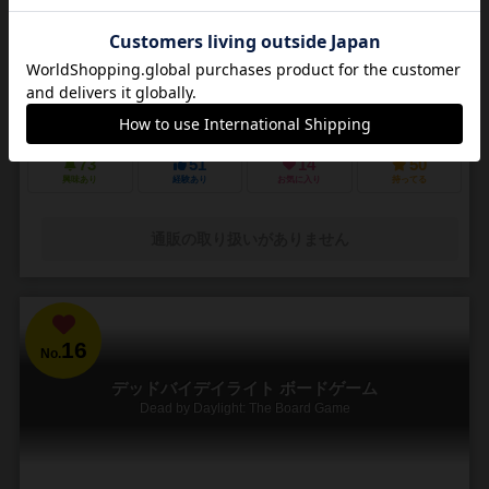
3～5人
30～45分
14歳～
4件
悪夢のような街で他の狩人を出し抜いて「血の遺志」を集めろ
ＰＳ４で発売されたフロムソフトウェアのブラッドボーンのカードゲ
ーム化。 かつて栄華を極めた古都ヤーナムでは風土病「獣の病」がは
びこっていた。あなたは「獣の病」の罹患者で...
73
51
14
50
興味あり
経験あり
お気に入り
持ってる
通販の取り扱いがありません
16
No.
デッドバイデイライト ボードゲーム
Dead by Daylight: The Board Game