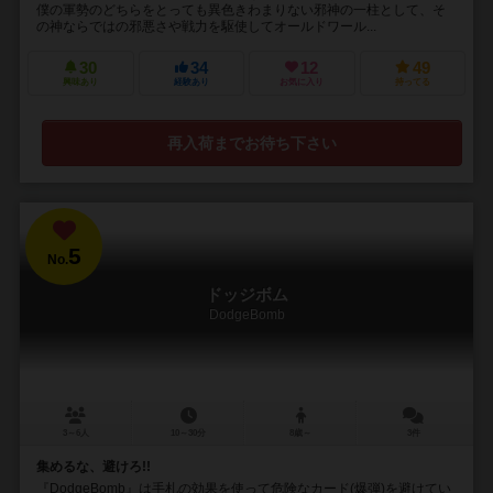
僕の軍勢のどちらをとっても異色きわまりない邪神の一柱として、そ
の神ならではの邪悪さや戦力を駆使してオールドワール...
30
34
12
49
興味あり
経験あり
お気に入り
持ってる
再入荷までお待ち下さい
5
No.
ドッジボム
DodgeBomb
3～6人
10～30分
8歳～
3件
集めるな、避けろ!!
『DodgeBomb』は手札の効果を使って危険なカード(爆弾)を避けてい