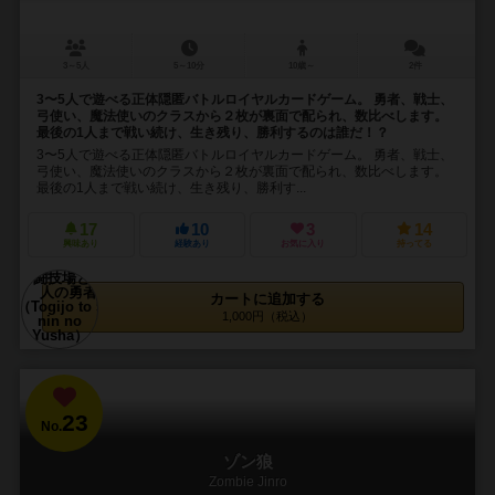
3～5人
5～10分
10歳～
2件
3〜5人で遊べる正体隠匿バトルロイヤルカードゲーム。 勇者、戦士、
弓使い、魔法使いのクラスから２枚が裏面で配られ、数比べします。
最後の1人まで戦い続け、生き残り、勝利するのは誰だ！？
3〜5人で遊べる正体隠匿バトルロイヤルカードゲーム。 勇者、戦士、
弓使い、魔法使いのクラスから２枚が裏面で配られ、数比べします。
最後の1人まで戦い続け、生き残り、勝利す...
17
10
3
14
興味あり
経験あり
お気に入り
持ってる
カートに追加する
1,000円（税込）
23
No.
ゾン狼
Zombie Jinro