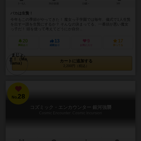
3～6人
30分前後
13歳～
3件
バカは生贄！
今年もこの季節がやってきた！ 魔女っ子学園では毎年、儀式で1人生贄
を出すー誰を生贄にするか？ そんなの決まってる、一番頭が悪い魔女
っ子だ！ 頭を使って考えてどうにか自分...
20
13
9
17
興味あり
経験あり
お気に入り
持ってる
カートに追加する
2,200円（税込）
28
No.
コズミック・エンカウンター 銀河強襲
Cosmic Encounter: Cosmic Incursion