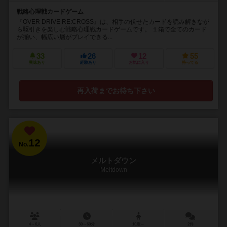
戦略心理戦カードゲーム
『OVER DRIVE RE:CROSS』は、相手の伏せたカードを読み解きなが
ら駆引きを楽しむ戦略心理戦カードゲームです。 １箱で全てのカード
が揃い、幅広い層がプレイできる...
33
26
12
55
興味あり
経験あり
お気に入り
持ってる
再入荷までお待ち下さい
12
No.
メルトダウン
Meltdown
4～6人
30～60分
10歳～
2件