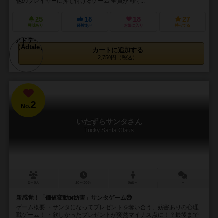
他のプレイヤーに押し付けるゲーム 全員が同時...
25
18
18
27
興味あり
経験あり
お気に入り
持ってる
カートに追加する
2,750円（税込）
2
No.
いたずらサンタさん
Tricky Santa Claus
2～6人
10～30分
6歳～
－
新感覚！「価値変動✖️妨害」サンタゲーム🤶
ゲーム概要 ・サンタになってプレゼントを奪い合う、妨害ありの心理
戦ゲーム！ ・欲しかったプレゼントが突然マイナス点に！？最後まで