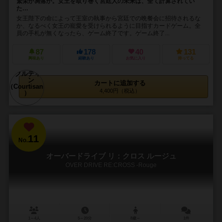
繁栄か凋落か。女王を取り巻く宮廷人の未来は、全て計算されてい
た…
女王陛下の命によって王室の執事から宮廷での晩餐会に招待されるな
か、なるべく女王の寵愛を受けられるように目指すカードゲーム。全
員の手札が無くなったら、ゲーム終了です。ゲーム終了...
87
178
40
131
興味あり
経験あり
お気に入り
持ってる
カートに追加する
4,400円（税込）
11
No.
オーバードライブ リ：クロス ルージュ
OVER DRIVE RE:CROSS -Rouge
1～4人
5～20分
8歳～
1件