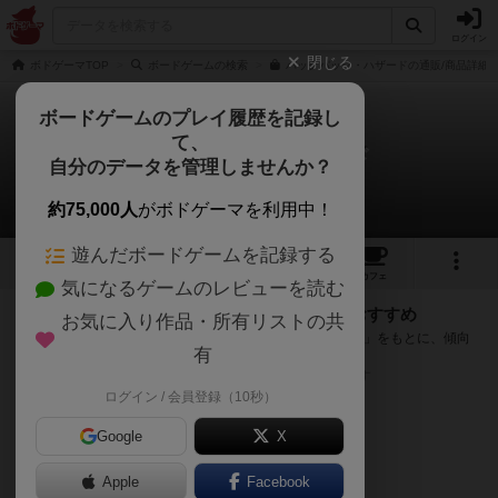
ログイン
閉じる
ボドゲーマTOP
ボードゲームの検索
バックパック・ハザードの通販/商品詳細
ボードゲームのプレイ履歴を記録し
て、
バックパック・ハザード
自分のデータを管理しませんか？
次のおすすめボードゲーム
約75,000人
がボドゲーマを利用中！
遊んだボードゲームを記録する
2
3
2
トップ
画像
動画
レビュー
カフェ
気になるゲームのレビューを読む
『バックパック・ハザード』が好きな方へのおすすめ
お気に入り作品・所有リストの共
このゲームのトップページで投票された「プレイ感の評価」をもとに、傾向
有
が近いボードゲームをランキング形式で紹介します。
※リストには一定の投票数がある作品のみを表示しています
ログイン / 会員登録（10秒）
Google
X
Apple
Facebook