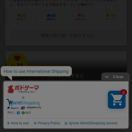
に、生きてヘリポートまで脱出する！という極めてシ...
21
40
6
49
興味あり
経験あり
お気に入り
持ってる
通販の取り扱いがありません
31
No.
人のせいにするな
Hitono Seini Suruna
3～5人
20分前後
5歳～
2件
責任をなすりつけろ！
「お前がやったんだろ！！」 やった覚えのないミスや罪を押し付けら