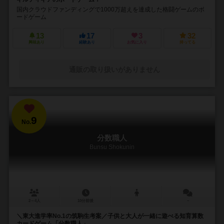
国内クラウドファンディングで1000万超えを達成した格闘ゲームのボ
ードゲーム
13
17
3
32
興味あり
経験あり
お気に入り
持ってる
通販の取り扱いがありません
9
No.
分数職人
Bunsu Shokunin
2～4人
10分前後
－
＼東大進学率No.1の筑駒生考案／子供と大人が一緒に遊べる知育算数
カードゲーム「分数職人」