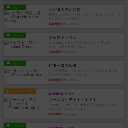
レビュー
ハゲタカのえじき
超有名なゲームですが、初めてプレイしました。1
から15までのカードがプ...
約4時間前
by みいやん
レビュー
ジャスト・ワン
まぁ面白かった‼️よくテレビとかのバラエティなん
かで、お題がわからずに...
約4時間前
by みいやん
レビュー
ピタッコカルタ
ボドゲ相席会でプレイしましたひらがなが書かれ
たカードを2枚まで手をつけ...
約5時間前
by みいやん
ルール/インスト
画像付き
充実
ノームズ・アット・ナイト
ベネボレンス女王は、忠実な臣民を称えるための
祝宴を開こうとしています。...
約5時間前
by jurong
レビュー