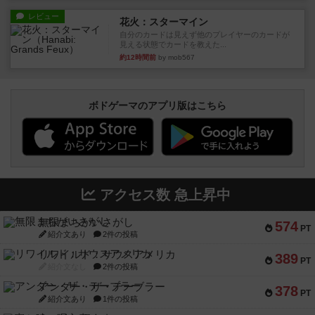
レビュー
花火：スターマイン
自分のカードは見えず他のプレイヤーのカードが
見える状態でカードを教えた...
約12時間前
by mob567
ボドゲーマのアプリ版はこちら
アクセス数 急上昇中
無限まちがいさがし
574
PT
紹介文あり
2件の投稿
リワイルド：サウスアメリカ
389
PT
紹介文なし
2件の投稿
アンダー・ザ・テーブラー
378
PT
紹介文あり
1件の投稿