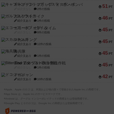
キャプテン・フリップ：イスラ・ボンバ
51
PT
紹介文なし
2件の投稿
ガルフストライク
46
PT
紹介文あり
1件の投稿
エコーズ・オブ・タイム
45
PT
紹介文なし
8件の投稿
スカルキング
45
PT
紹介文あり
12件の投稿
海兵隊
45
PT
紹介文あり
1件の投稿
Bitter End ブタペスト救出作戦
45
PT
紹介文なし
1件の投稿
ドコジャン
42
PT
紹介文あり
10件の投稿
※Apple、Apple のロゴ は、米国および他の国々で登録されたApple Inc.の商標です。
※App Store は、Apple Inc.のサービスマークです。
※Android は、グーグル インコーポレイテッドの商標または登録商標です。
※Google Play とそのロゴは、Google Inc.の商標または登録商標です。