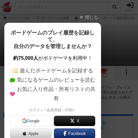
ログイン
閉じる
ボドゲーマTOP
ボードゲームの検索
バックパック・ハザードの通販/商品詳細
ボードゲームのプレイ履歴を記録し
て、
バックパック・ハザード
自分のデータを管理しませんか？
2店のカフェ/スペースが提供中
約75,000人
がボドゲーマを利用中！
遊んだボードゲームを記録する
2
3
2
トップ
画像
動画
レビュー
カフェ
気になるゲームのレビューを読む
バックパック・ハザードで遊ぶことができるボードゲームカフェ・プレイス
お気に入り作品・所有リストの共
ペースが2店登録されています。公開プロフィールの都道府県が設定されたア
カウントでログインすると、同じ都道府県内の店舗に絞り込むボタンが表示
有
されます。
ログイン / 会員登録（10秒）
プレイスペース
Google
X
ボードゲームスペース シノピカ
愛媛県松山市木屋町3丁目8-7サンドリヨン1F
Apple
Facebook