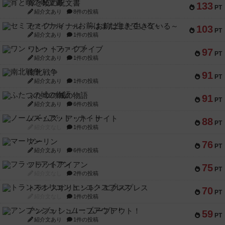
宵と暁の呪文書
133
PT
紹介文あり
8件の投稿
セミファイナル ～お前はまだ生きている～
103
PT
紹介文あり
1件の投稿
ワン・トゥ・ファイブ
97
PT
紹介文あり
1件の投稿
南北戦争
91
PT
紹介文あり
1件の投稿
ふたつの城の物語
91
PT
紹介文あり
6件の投稿
ノームズ・アット・ナイト
88
PT
紹介文なし
1件の投稿
マーリン
76
PT
紹介文あり
6件の投稿
フラットアイアン
75
PT
紹介文なし
2件の投稿
トランスオリエント・エクスプレス
70
PT
紹介文なし
1件の投稿
アンブッシュ！：ムーブアウト！
59
PT
紹介文あり
1件の投稿