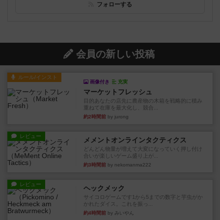
フォローする
会員の新しい投稿
ルール/インスト
画像付き
充実
マーケットフレッシュ
目的あなたの店先に農産物の木箱を戦略的に積み
重ねて在庫を最大化し、競合...
約2時間前
by jurong
レビュー
メメントオンラインタクティクス
どんどん物量が増えて大変になっていく押し付け
合いが楽しいゲーム盛り上が...
約3時間前
by nekomanma222
レビュー
ヘックメック
サイコロゲームです1から5までの数字と芋虫がか
かれたダイス。これを振っ...
約4時間前
by みいやん