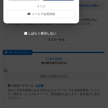
[NEW] 3月もご利用ありがとうございました（2026年03月30日 15時38分）
または
メールで会員登録
遊べるボードゲーム
363個
1時間500円から利用可能 フリータイム&フリードリンクで時間を気に
せず重量級～軽量級まで遊び放題!! 平日は予約営業となってます...
しばらく表示しない
フォローする
ボードゲームカフェ
Cachatte
栃木県矢板市玉田120
お知らせはありません
遊べるボードゲーム
144個
知る人ぞ知る秘境にある子供も大人もワクワクできる秘密基地！レスト
ラン併設で、レンタルスペース、宿泊施設もあります。是非遊びに来て
ください！