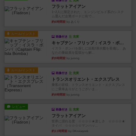
画像付き
充実
フラットアイアン
1~2人に限定された、エンジンビルド系のシステ
ム選んだ企業ボードに街で...
約6時間前
by あくり
ルール/インスト
画像付き
充実
キャプテン・フリップ：イスラ・ボンバ
イスラ・ボンバを探しに出航!潜水艦を装備し、あ
なたの乗組員を監獄から解...
約9時間前
by jurong
ルール/インスト
画像付き
充実
トランスオリエント・エクスプレス
乗客の皆様、トランスオリエント・エクスプレス
にご乗車ありがとうございま...
約9時間前
by jurong
レビュー
画像付き
充実
フラットアイアン
世界に浸れる度 ☆☆☆☆★楽しさ ☆☆☆☆★
タイパ ☆☆☆☆☆マンハッ...
約11時間前
by DKnewyork