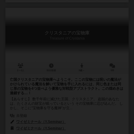
クリスタニアの宝物庫
Treasure of Crystania
2～4人
30分前後
8歳～
0件
亡国クリスタニアの宝物庫へようこそ。ここの宝物には呪いの魔法が
かけられている魔法を解いて宝物を手に入れるには、同じ色または同
じ形の宝物を4つ並べよう優雅な対戦型アブストラクト。この煌めきは
連鎖する…！
【あらすじ】 数千年前に滅びた王国、クリスタニア。 盗賊のあなた
は、たくさんの財宝が眠っているという その宝物庫に忍び込んだ。 し
かし、そこに“宝物庫を守る魔神”が立...
未登録
ワイゼミナール（Y.Seminar）
ワイゼミナール（Y.Seminar）