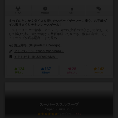
3～5人
15分前後
8歳～
6件
すべてのとにかくダイスを振りたいボードゲーマーに捧ぐ、お手軽ダ
イス振りまくりチキンレースゲーム！
・ストーリー 空中都市、アーレア。 かつて文明の中心として栄え、そ
して滅びた都。 滅びの刻から数百年経った今でも、数多の財宝、そし
てトラップが眠る場所。 まだ見ぬ...
鯨玉零号（Kujiradama Zerogo）
渚 くじら（Kujira Nagisa）
よしはら ヨシ（Yoshi yoshihara）
くじらだま（KUJIRADAMA）
124
167
28
142
興味あり
経験あり
お気に入り
持ってる
スーパーススルスープ
Super Susuru Soup
6.0