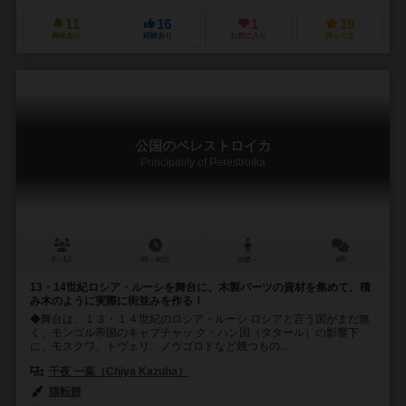
11
16
1
19
興味あり
経験あり
お気に入り
持ってる
公国のペレストロイカ
Principality of Perestroika
2～3人
20～40分
10歳～
4件
13・14世紀ロシア・ルーシを舞台に、木製パーツの資材を集めて、積
み木のように実際に街並みを作る！
◆舞台は、１３・１４世紀のロシア・ルーシ ロシアと言う国がまだ無
く、モンゴル帝国のキャプチャッ ク・ハン国（タタール）の影響下
に、モスクワ、トヴェリ、ノヴゴロドなど幾つもの...
千夜 一葉（Chiya Kazuha）
猫転餅