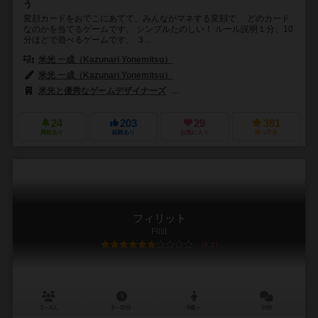
う
変顔カードをおでこにあてて、みんながマネする変顔で、 どのカード
なのかを当てるゲームです。 シンプルたのしい！ ルール説明１分、10
分ほどで遊べるゲームです。 ３...
米光 一成（Kazunari Yonemitsu）
米光 一成（Kazunari Yonemitsu）
米光と優秀なゲームデザイナーズ
大創出版（Daiso Publishing）
24
203
29
381
興味あり
経験あり
お気に入り
持ってる
フィリット
Fillit
6.3
2～4人
5～20分
9歳～
19件