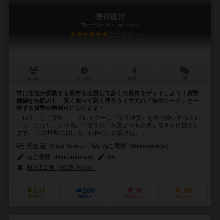
信仰通貨
The faith of currencies
6.0
2～5人
30～45分
10歳～
7件
常に価値が変動する貨幣を売買して多くの貨幣をゲットしよう！貨幣
価値を先読みし、安く買って高く売ろう！手元の「信仰カード」と一
致する貨幣が勝利点になります！
「信仰」と「貨幣」－ プレイヤーは「信仰通貨」を売り買いするトレ
ーダーとなり、より高い「信仰心」を誰よりも表現する事を目標とし
ます。 この世界における「信仰心」の高さは、...
天空 薙（Nagi Tenku）
ねこ電球（Nekodenkyu)
ねこ電球（Nekodenkyu)
RK
HLKT工房（HLTK Kobo）
133
168
38
198
興味あり
経験あり
お気に入り
持ってる