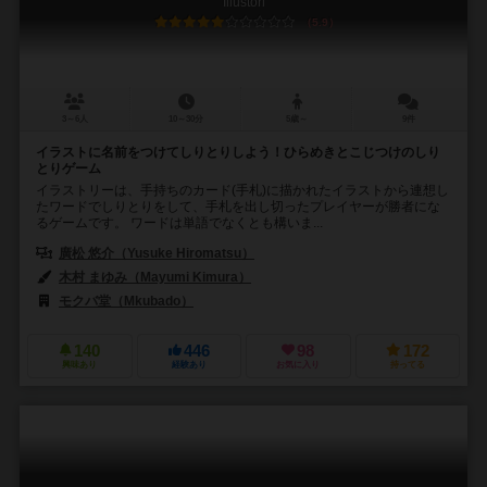
Illustori
5.9
3～6人
10～30分
5歳～
9件
イラストに名前をつけてしりとりしよう！ひらめきとこじつけのしり
とりゲーム
イラストリーは、手持ちのカード(手札)に描かれたイラストから連想し
たワードでしりとりをして、手札を出し切ったプレイヤーが勝者にな
るゲームです。 ワードは単語でなくとも構いま...
廣松 悠介（Yusuke Hiromatsu）
木村 まゆみ（Mayumi Kimura）
モクバ堂（Mkubado）
140
446
98
172
興味あり
経験あり
お気に入り
持ってる