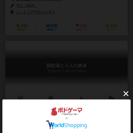
でじ（Deji）
シノミリアプロジェクト
295
636
141
486
興味あり
経験あり
お気に入り
持ってる
闘技場と５人の勇者
Togijo to 5 nin no Yusha
3～5人
5～10分
10歳～
2件
3〜5人で遊べる正体隠匿バトルロイヤルカードゲーム。 勇者、戦士、
弓使い、魔法使いのクラスから２枚が裏面で配られ、数比べします。
最後の1人まで戦い続け、生き残り、勝利するのは誰だ！？
3〜5人で遊べる正体隠匿バトルロイヤルカードゲーム。 勇者、戦士、
弓使い、魔法使いのクラスから２枚が裏面で配られ、数比べします。