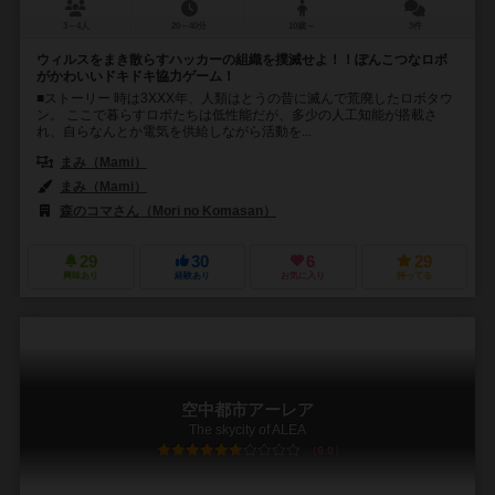
3～4人
20～40分
10歳～
3件
ウィルスをまき散らすハッカーの組織を撲滅せよ！！ぽんこつなロボ
がかわいいドキドキ協力ゲーム！
■ストーリー 時は3XXX年、人類はとうの昔に滅んで荒廃したロボタウ
ン。 ここで暮らすロボたちは低性能だが、多少の人工知能が搭載さ
れ、自らなんとか電気を供給しながら活動を...
まみ（Mami）
まみ（Mami）
森のコマさん（Mori no Komasan）
29
30
6
29
興味あり
経験あり
お気に入り
持ってる
空中都市アーレア
The skycity of ALEA
6.0