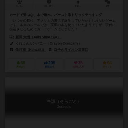
3～5人
30～50分
8歳～
4件
カードで遊ぶな、本で遊べ。バースト系トリックテイキング
いつかの時代、アメリカの書店で誕生していたかもしれないゲーム
です。本来のルールでは、実際の本を使っていたようですが、現代に
復活させるためにカードゲームにしました！ ...
新澤 大樹（Taiki Shinzawa）
くれよんカンパニー（Crayon Company）
倦怠期（Kentaiki）
双子のライオン堂書店
69
205
35
94
興味あり
経験あり
お気に入り
持ってる
空諺（そらごと）
Soragoto