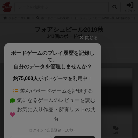
ログイン
ボドゲーマTOP
ボードゲームの検索
フォアシュピール2019秋 141個のボード
フォアシュピール2019秋
141個のボードゲーム
閉じる
ボードゲームのプレイ履歴を記録し
検索メニュー
て、
自分のデータを管理しませんか？
約75,000人
がボドゲーマを利用中！
遊んだボードゲームを記録する
モンスターズ・ラプソディ
気になるゲームのレビューを読む
Monsters Rhapsody
6.2
お気に入り作品・所有リストの共
有
ログイン / 会員登録（10秒）
2～8人
45～60分
10歳～
12件