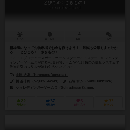
とびこめ！さきもの！
tobikome! sakimono!
3～4人
25～45分
12歳～
1件
相場師になって先物市場でお金を儲けよう！ 破滅も栄華もすぐ分か
る！ とびこめ！ さきもの！
アイドルプロデュースボードゲーム スターライトステージのシュレデ
ィンガーゲームズが送る相場予想ゲームが登場! 独自の決算システムで
先物取引のスリルが味わえるシンプルかつ...
山田 大夏（Hironatsu Yamada）
榊 蒼十郎（Sojuro Sakaki）
石塚 サム（Samu Ishizuka）
シュレディンガーゲームズ（Schrodinger Games）
22
37
5
33
興味あり
経験あり
お気に入り
持ってる