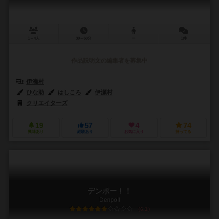
1～4人
30～60分
ー
1件
作品説明文の編集者を募集中
伊瀬村
ひな助
はしころ
伊瀬村
クリエイターズ
19
57
4
74
興味あり
経験あり
お気に入り
持ってる
デンポー！！
Denpo!!
6.1