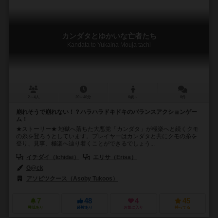
カンダタとゆかいな亡者たち
Kandata to Yukaina Mouja tachi
2～4人
20～40分
6歳～
0件
崩れそうで崩れない！？ハラハラドキドキのバランスアクションゲー
ム！
★ストーリー★ 地獄へ落ちた大悪党「カンダタ」が極楽へと続くクモ
の糸を登ろうとしています。プレイヤーはカンダタと共にクモの糸を
登り、見事、極楽へ辿り着くことができるでしょう...
イチダイ（Ichidai）
エリサ（Erisa）
G@ck
アソビツクース（Asoby Tukoos）
7
48
4
45
興味あり
経験あり
お気に入り
持ってる