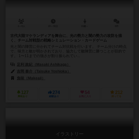
4～8人
20～30分
10歳～
8件
古代大陸マケランディアを舞台に、光の勢力と闇の勢力の攻防を描
く、チーム対戦型の戦略シミュレーション・カードゲーム
光と闇の陣営に分かれてチーム対抗戦を行います。 チーム分けの時点
で、味方と敵が明かされており、協力して敵陣営に勝つことが目的で
す。 1〜11までの強さが割り振られてい...
足利 政紀（Masaki Ashikaga）
吉岡 泰介（Taisuke Yoshioka）
負味（Makeaji）
127
274
54
212
興味あり
経験あり
お気に入り
持ってる
イラストリー