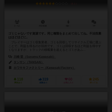
6.1
2～4人
30分前後
8歳～
7件
ゴミじゃないです資源です。同じ種類をまとめて出してね。不法投棄
はほどほどに。
プレイヤーはゴミ収集業者。ゴミを回収してリサイクル工場に運ぶ
ことで、利益を得るのが目的です。ゴミは回収するほど利益を得やす
くなりますが、トラックの積載量を超えるとゴミがあふ...
川崎 晋（Susumu Kawasaki）
タンサン（TANSAN）
カワサキファクトリー（Kawasaki Factory）
118
319
60
245
興味あり
経験あり
お気に入り
持ってる