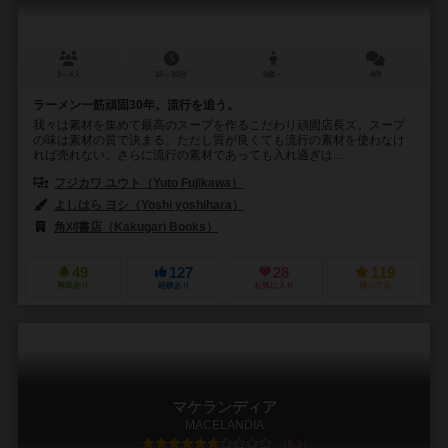
3～4人
15～20分
9歳～
4件
ラーメン一筋頑固30年。流行を追う。
我々は素材を集めて最高のスープを作るこだわり頑固店長ズ。スープ
の味は素材の質で決まる。ただし質が良くても流行の素材を使わなけ
れば売れない。さらに流行の素材であっても入れ過ぎは...
フジカワ ユウト（Yuto Fujikawa）
よしはら ヨシ（Yoshi yoshihara）
角刈書店（Kakugari Books）
49
127
28
119
興味あり
経験あり
お気に入り
持ってる
マケランディア
MACELANDIA
6.2