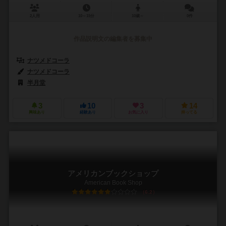
2人用
10～15分
10歳～
0件
作品説明文の編集者を募集中
ナツメドコーラ
ナツメドコーラ
半月堂
3
10
3
14
興味あり
経験あり
お気に入り
持ってる
アメリカンブックショップ
American Book Shop
6.2