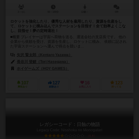
2～4人
60～100分
12歳～
5件
ロケットを強化したり、優秀な人材を雇用したり、資源を生産をし
て、ロケットに積み込んでステーションを目指す！全て効率よくこな
し、目指せ！夢の定時退社！
■概要 プレイヤーは宇宙へ荷物を送る、運送会社の支店長です。 他の
企業から依頼を受け、資源を生産し、ロケットに積み、 依頼に記され
た宇宙ステーションへ運んで得点を競いま...
矢沢 賢太郎（Kentaro Yazawa）
長谷川 登鯉（Tori Hasegawa）
ホイゲームズ（HOY GAMES）
107
127
16
123
興味あり
経験あり
お気に入り
持ってる
レガシーコード：日蝕の物語
Legacy Code: Nisshoku no Monogatari
5.8