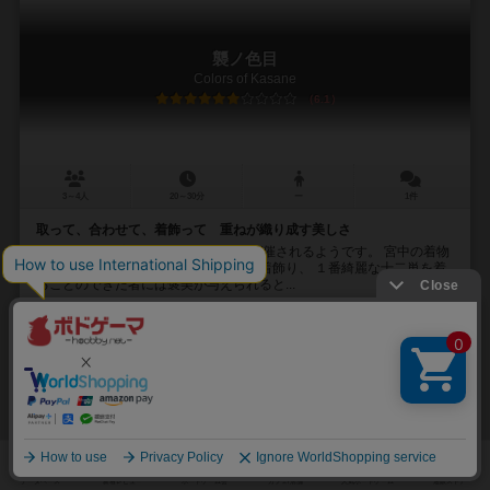
襲ノ色目
Colors of Kasane
6.1
3～4人
20～30分
ー
1件
取って、合わせて、着飾って 重ねが織り成す美しさ
物語： 今年も宮中では華やかな行事が催されるようです。 宮中の着物
という着物を並べ、選んだ物を重ねて着飾り、 １番綺麗な十二単を着
ることのできた者には褒美が与えられると...
折口 日向（Hinata Origuchi）
舟岡（Funaoka）
ナカヤマ皐月(Satsuma Nakayama)
桜遊庵（Ouyuuan）
42
76
19
82
興味あり
経験あり
お気に入り
持ってる