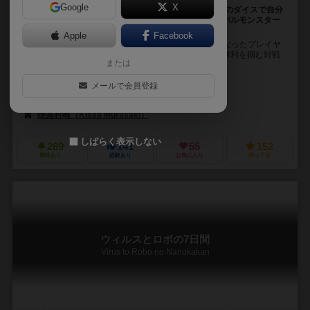
Google
X
総勢24体のモンスターの中から相棒を選び！ 90個ものダイスで自分
好みに鍛え上げ！ 自らのダイス運・カード運でライバルモンスター
に勝利しよう！
Apple
Facebook
『Monsters Rhapsody』は、モンスターブリーダーとなったプレイヤ
ーが相棒となるモンスターを選び、育成し、戦わせて勝利を掴む対戦
または
ゲームです。 ゲームは育成フェイ...
村崎 神社（Ginger Violet）
メールで会員登録
いくちお すてご（Stego Ichthyo）
喫茶村崎（Kissa Murasaki）
しばらく表示しない
269
141
55
152
興味あり
経験あり
お気に入り
持ってる
ウィルスとロボの7日間
Virus to Robo no Nanokakan