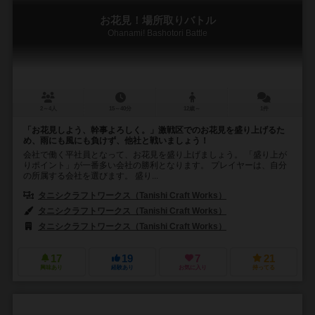
お花見！場所取りバトル
Ohanami! Bashotori Battle
2～4人
15～40分
12歳～
1件
「お花見しよう、幹事よろしく。」激戦区でのお花見を盛り上げるた
め、雨にも風にも負けず、他社と戦いましょう！
会社で働く平社員となって、お花見を盛り上げましょう。 「盛り上が
りポイント」が一番多い会社の勝利となります。 プレイヤーは、自分
の所属する会社を選びます。 盛り...
タニシクラフトワークス（Tanishi Craft Works）
タニシクラフトワークス（Tanishi Craft Works）
タニシクラフトワークス（Tanishi Craft Works）
17
19
7
21
興味あり
経験あり
お気に入り
持ってる