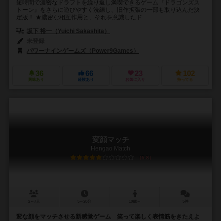
短時間で濃密なドラフトを繰り返し満喫できるゲーム『ドラゴンズス
トーン』をさらに遊びやすく洗練し、旧作拡張の一部も取り込んだ決
定版！ ★濃密な相互作用と、それを意識したド...
坂下 裕一（Yuichi Sakashita）
未登録
パワーナインゲームズ（Power9Games）
36
66
23
102
興味あり
経験あり
お気に入り
持ってる
変顔マッチ
Hengao Match
5.8
2～7人
5～20分
10歳～
5件
変な顔をマッチさせる新感覚ゲーム 笑って楽しく表情筋をきたえよ