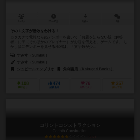
4～8人
20～40分
8歳～
4件
その１文字が勝敗をわける！
カタカナで電報ならぬデンポーを書いて「お題を知らない親（解答
者）に子（そのほかのプレイヤー）がお題を伝える」ゲームです。 し
かし親にデンポーを見せる権利は、「文字数が少...
すみす（Sumisu）
すみす（Sumisu）
シュピールエンブリオ
角刈書店（Kakugari Books）
108
474
76
257
興味あり
経験あり
お気に入り
持ってる
コリントコンストラクション
Corinth Construction
6.0