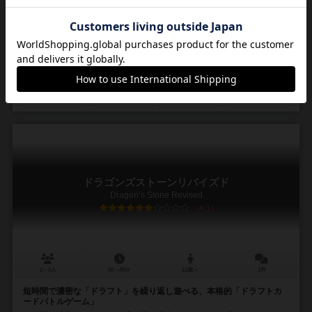
最後の1人まで戦い続け、生き残り、勝利す...
ひろ（Hiro）
ササリ ヒノエ（Hinoe Sasari）
スピマテ製作委員会
17
10
3
14
興味あり
経験あり
お気に入り
持ってる
ドラゴンズストーンリバイズド
Dragon’s Stone Revised
6.1
2～5人
30～45分
12歳～
1件
短時間で濃密な「ドラフト」を繰り返し遊べる、本格的「ドラフトカ
ードバトルゲーム」