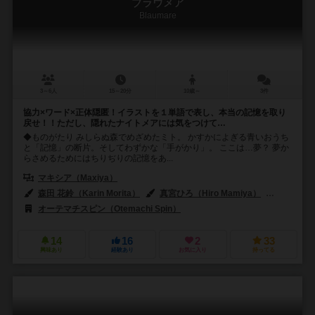
ブラウメア
Blaumare
3～6人
15～20分
10歳～
3件
協力×ワード×正体隠匿！イラストを１単語で表し、本当の記憶を取り
戻せ！！ただし、隠れたナイトメアには気をつけて…
◆ものがたり みしらぬ森でめざめたミト。 かすかによぎる青いおうち
と「記憶」の断片。そしてわずかな「手がかり」。 ここは…夢？ 夢か
らさめるためにはちりぢりの記憶をあ...
マキシア（Maxiya）
森田 花鈴（Karin Morita）
真宮ひろ（Hiro Mamiya）
水野 貴之（
オーテマチスピン（Otemachi Spin）
14
16
2
33
興味あり
経験あり
お気に入り
持ってる