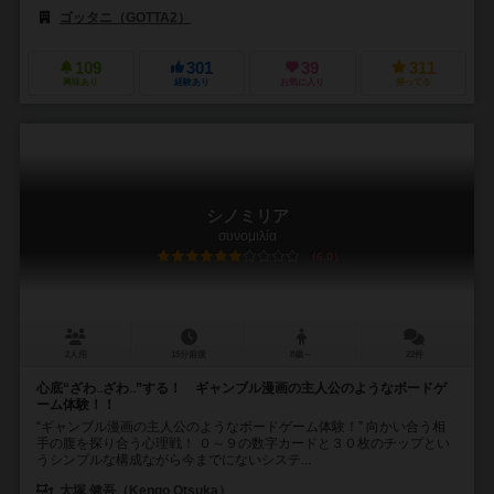
ゴッタニ（GOTTA2）
109
301
39
311
興味あり
経験あり
お気に入り
持ってる
シノミリア
συνομιλία
6.0
2人用
15分前後
8歳～
22件
心底“ざわ‥ざわ‥”する！ ギャンブル漫画の主人公のようなボードゲ
ーム体験！！
“ギャンブル漫画の主人公のようなボードゲーム体験！” 向かい合う相
手の腹を探り合う心理戦！ ０～９の数字カードと３０枚のチップとい
うシンプルな構成ながら今までにないシステ...
大塚 健吾（Kengo Otsuka）