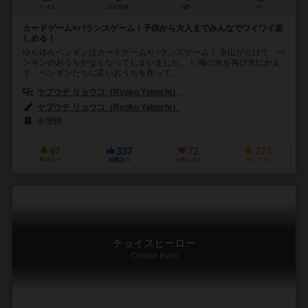
2～6人
15分前後
7歳～
7件
カードゲーム×バランスゲーム！子供から大人までみんなでワイワイ楽
しめる！
ゆらゆらペンギンはカードゲーム×バランスゲーム！ 氷山がとけて、ペ
ンギンのおうちがなくなってしまいました…！ 海の水を再び氷にかえ
て、ペンギンたちに広いおうちを作って...
ヤブウチ リョウコ（Ryoko Yabuchi）
ヤブウチ リョウコ（Ryoko Yabuchi）
未登録
97
337
72
274
興味あり
経験あり
お気に入り
持ってる
チョイスヒーロー
Choice Hero