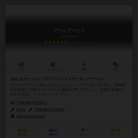
アウルアバウト
Owl About
6.0
3～6人
15～30分
8歳～
0件
1位になりたくないフクロウトリックテイキングゲーム！
アウルアバウト１位をとりたくないトリックテイキングです。 特殊能
力を駆使して他のプレイヤーに族長を押し付けよう。 目指せ至福のだ
らだら生活！ ＜ストーリー＞ フク...
TOM MATSUOKA
Romi
TOM MATSUOKA
Uesama Games
28
57
7
52
興味あり
経験あり
お気に入り
持ってる