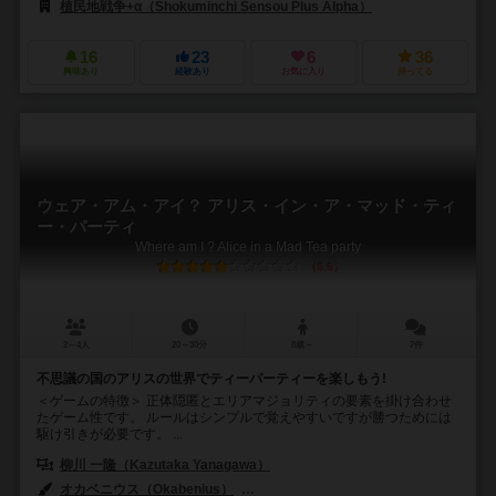
植民地戦争+α（Shokuminchi Sensou Plus Alpha）
16
23
6
36
興味あり
経験あり
お気に入り
持ってる
ウェア・アム・アイ？ アリス・イン・ア・マッド・ティ
ー・パーティ
Where am I ? Alice in a Mad Tea party
5.8
2～4人
20～30分
8歳～
7件
不思議の国のアリスの世界でティーパーティーを楽しもう!
＜ゲームの特徴＞ 正体隠匿とエリアマジョリティの要素を掛け合わせ
たゲーム性です。 ルールはシンプルで覚えやすいですが勝つためには
駆け引きが必要です。 ...
柳川 一隆（Kazutaka Yanagawa）
オカベニウス（Okabenius）
勝間田 佑五（Yugo Katsumata）