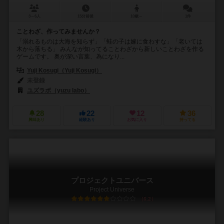
3～6人
15分前後
10歳～
1件
ことわざ、作ってみませんか？
「溺れるものは大海を知らず」「蛙の子は嫁に食わすな」「老いては
木から落ちる」 みんなが知ってることわざから新しいことわざを作る
ゲームです。 奥が深い言葉、為になり...
Yuji Kosugi（Yuji Kosugi）
未登録
ユズラボ（yuzu labo）
28
22
12
36
興味あり
経験あり
お気に入り
持ってる
プロジェクトユニバース
Project Universe
6.2