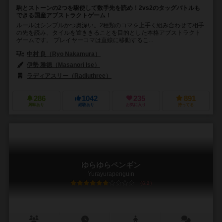
駒とストーンの2つを駆使して数手先を読め！2vs2のタッグバトルも
できる国産アブストラクトゲーム！
ルールはシンプルかつ奥深い。2種類のコマを上手く組み合わせて相手
の先を読み、タイルを置ききることを目的とした本格アブストラクト
ゲームです。 プレイヤーコマは直線に移動するこ...
中村 良（Ryo Nakamura）
伊勢 雅徳（Masanori Ise）
ラディアスリー（Radiuthree）
286
1042
235
891
興味あり
経験あり
お気に入り
持ってる
ゆらゆらペンギン
Yurayurapenguin
6.2