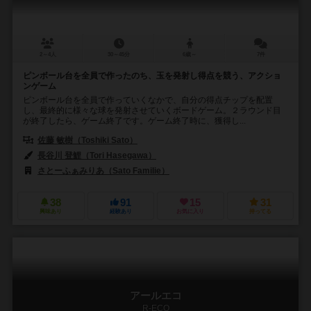
2～4人
30～45分
6歳～
7件
ピンボール台を全員で作ったのち、玉を発射し得点を競う、アクショ
ンゲーム
ピンボール台を全員で作っていくなかで、自分の得点チップを配置
し、最終的に様々な球を発射させていくボードゲーム。２ラウンド目
が終了したら、ゲーム終了です。ゲーム終了時に、獲得し...
佐藤 敏樹（Toshiki Sato）
長谷川 登鯉（Tori Hasegawa）
さとーふぁみりあ（Sato Familie）
38
91
15
31
興味あり
経験あり
お気に入り
持ってる
アールエコ
R-ECO