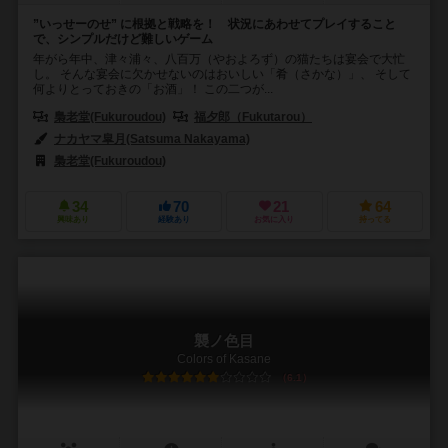
”いっせーのせ” に根拠と戦略を！ 状況にあわせてプレイすること
で、シンプルだけど難しいゲーム
年がら年中、津々浦々、八百万（やおよろず）の猫たちは宴会で大忙
し。 そんな宴会に欠かせないのはおいしい「肴（さかな）」、 そして
何よりとっておきの「お酒」！ この二つが...
梟老堂(Fukuroudou)
福夕郎（Fukutarou）
ナカヤマ皐月(Satsuma Nakayama)
梟老堂(Fukuroudou)
34
70
21
64
興味あり
経験あり
お気に入り
持ってる
襲ノ色目
Colors of Kasane
6.1