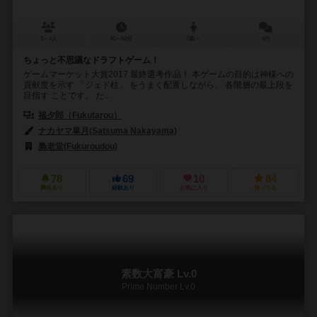
3～4人
40～60分
7歳～
4件
ちょっと不思議なドラフトゲーム！
ゲームマーケット大賞2017 最終選考作品！ 本ゲームの目的は神様への
貢献度を示す 「ジェド柱」 をうまく配置しながら、 各階層の最上段を
目指す ことです。 た...
福夕郎（Fukutarou）
ナカヤマ皐月(Satsuma Nakayama)
梟老堂(Fukuroudou)
78
69
10
84
興味あり
経験あり
お気に入り
持ってる
素数大富豪 Lv.0
Prime Number Lv.0