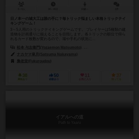
3～5人
30～40分
10歳～
1件
日ノ本一の城大工は誰の手に？毎トリック悩ましい本格トリックテイ
キングゲーム！
3～5人用のトリックテイキングゲームです。 プレイヤーは5種類の建
造物を計画通りに揃えることを目指します。各トリックの順位で得ら
れるカード枚数が変わるので、場や手札の状況に...
松本 与左衛門(Yozaemon Matsumoto)
福夕郎（Fukutarou）
ナカヤマ皐月(Satsuma Nakayama)
梟老堂(Fukuroudou)
38
50
11
37
興味あり
経験あり
お気に入り
持ってる
イアルへの道
Path to Yaaru