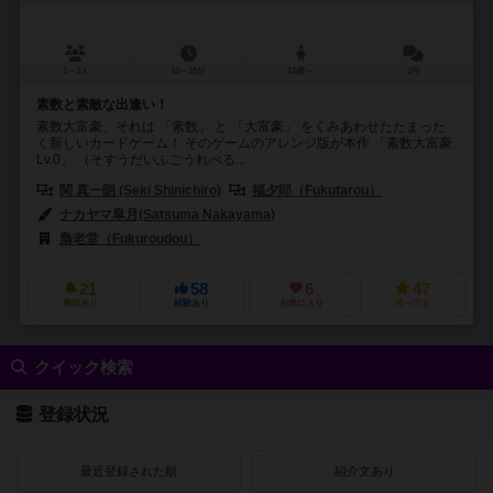
2～3人
10～15分
12歳～
2件
素数と素敵な出逢い！
素数大富豪、それは 「素数」 と 「大富豪」 をくみあわせたたまった
く新しいカードゲーム！ そのゲームのアレンジ版が本作 「素数大富豪
Lv.0」 （そすうだいふごうれべる...
関 真一朗 (Seki Shinichiro)
福夕郎（Fukutarou）
ナカヤマ皐月(Satsuma Nakayama)
ずけやま よしか (Zukeyama Yos
梟老堂（Fukuroudou）
21
58
6
47
興味あり
経験あり
お気に入り
持ってる
クイック検索
登録状況
最近登録された順
紹介文あり