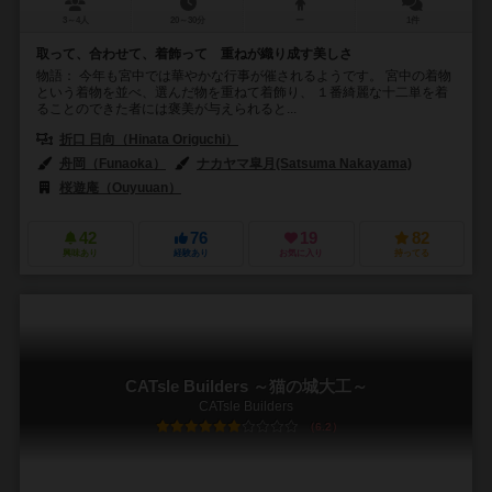
3～4人
20～30分
ー
1件
取って、合わせて、着飾って 重ねが織り成す美しさ
物語： 今年も宮中では華やかな行事が催されるようです。 宮中の着物
という着物を並べ、選んだ物を重ねて着飾り、 １番綺麗な十二単を着
ることのできた者には褒美が与えられると...
折口 日向（Hinata Origuchi）
舟岡（Funaoka）
ナカヤマ皐月(Satsuma Nakayama)
桜遊庵（Ouyuuan）
42
76
19
82
興味あり
経験あり
お気に入り
持ってる
CATsle Builders ～猫の城大工～
CATsle Builders
6.2