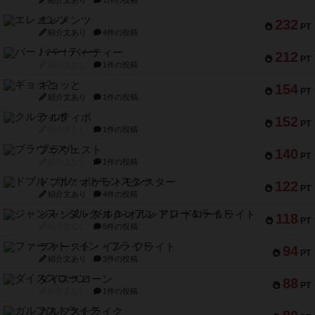
紹介文あり
1件の投稿
エレメンツ
232
PT
紹介文あり
4件の投稿
バー！パーティー
212
PT
紹介文なし
1件の投稿
ギョッと
154
PT
紹介文あり
1件の投稿
クルティボ
152
PT
紹介文なし
1件の投稿
ブラヴェスト
140
PT
紹介文なし
1件の投稿
ドブル：ポケットモンスター
122
PT
紹介文あり
4件の投稿
ジャンヌ・ダルク-オルレアン ドロー＆ライト
118
PT
紹介文なし
5件の投稿
ファースト・イン・フライト
94
PT
紹介文あり
3件の投稿
ダイススローン
88
PT
紹介文なし
1件の投稿
ガルフストライク