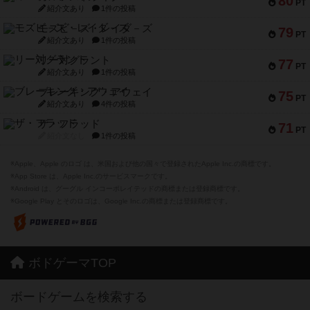
80
PT
紹介文あり
1件の投稿
モズビ－ズ・レイダ－ズ
79
PT
紹介文あり
1件の投稿
リー対グラント
77
PT
紹介文あり
1件の投稿
ブレーキング・アウェイ
75
PT
紹介文あり
4件の投稿
ザ・フラッド
71
PT
紹介文なし
1件の投稿
※Apple、Apple のロゴ は、米国および他の国々で登録されたApple Inc.の商標です。
※App Store は、Apple Inc.のサービスマークです。
※Android は、グーグル インコーポレイテッドの商標または登録商標です。
※Google Play とそのロゴは、Google Inc.の商標または登録商標です。
ボドゲーマTOP
ボードゲームを検索する