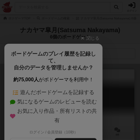
ログイン
ボドゲーマTOP
ボードゲームの検索
ナカヤマ皐月(Satsuma Nakayama) 6
ナカヤマ皐月(Satsuma Nakayama)
6個のボードゲーム
閉じる
ボードゲームのプレイ履歴を記録し
検索メニュー
て、
自分のデータを管理しませんか？
約75,000人
がボドゲーマを利用中！
遊んだボードゲームを記録する
妖怪セプテット
気になるゲームのレビューを読む
Yokai Septet
6.5
お気に入り作品・所有リストの共
有
ログイン / 会員登録（10秒）
3～4人
30分前後
10歳～
8件