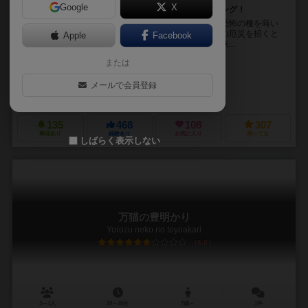
Google
X
ボス妖怪を退治せよ！「７」を集めるトリックテイキング！
封建時代の日出ずる国、魑魅魍魎が暗闇に紛れ人々に恐怖の種を蒔い
ていた頃。妖怪たちは、火災・洪水・落雷・疫病などの厄災を招くと
Apple
Facebook
して恐れられていた。陰陽師である貴方のもとへは、妖...
または
常時 次人（Tsuguto Tsuneji）
横内 宗幸（Muneyuki Yokouchi）
長谷川 登鯉（Tori Hasegawa）
ナカヤマ皐月(Satsuma Nakayama
メールで会員登録
操られ人形館（Ayatsurare Ningyoukan）
135
468
108
307
興味あり
経験あり
お気に入り
持ってる
しばらく表示しない
万猫の豊明かり
Yorozu neko no toyoakari
6.0
3～4人
20～40分
7歳～
1件