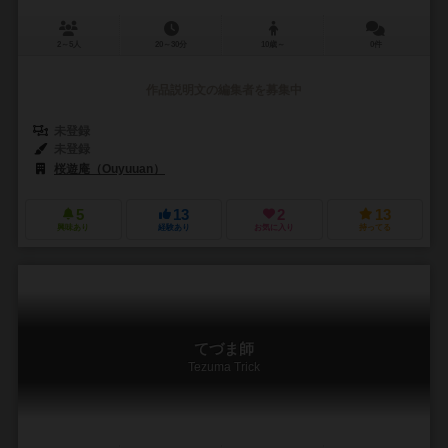
2～5人
20～30分
10歳～
0件
作品説明文の編集者を募集中
未登録
未登録
桜遊庵（Ouyuuan）
5
13
2
13
興味あり
経験あり
お気に入り
持ってる
てづま師
Tezuma Trick