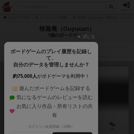
ログイン
ボドゲーマTOP
ボードゲームの検索
桜遊庵（Ouyuuan） 7個のボードゲーム
桜遊庵（Ouyuuan）
7個のボードゲーム
閉じる
ボードゲームのプレイ履歴を記録し
検索メニュー
て、
自分のデータを管理しませんか？
約75,000人
がボドゲーマを利用中！
遊んだボードゲームを記録する
ひとひら
気になるゲームのレビューを読む
Hitohira
5.9
お気に入り作品・所有リストの共
有
ログイン / 会員登録（10秒）
2～4人
20～30分
8歳～
2件