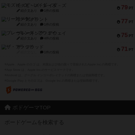
モズビ－ズ・レイダ－ズ
79
PT
紹介文あり
1件の投稿
リー対グラント
77
PT
紹介文あり
1件の投稿
ブレーキング・アウェイ
75
PT
紹介文あり
4件の投稿
ザ・フラッド
71
PT
紹介文なし
1件の投稿
※Apple、Apple のロゴ は、米国および他の国々で登録されたApple Inc.の商標です。
※App Store は、Apple Inc.のサービスマークです。
※Android は、グーグル インコーポレイテッドの商標または登録商標です。
※Google Play とそのロゴは、Google Inc.の商標または登録商標です。
ボドゲーマTOP
ボードゲームを検索する