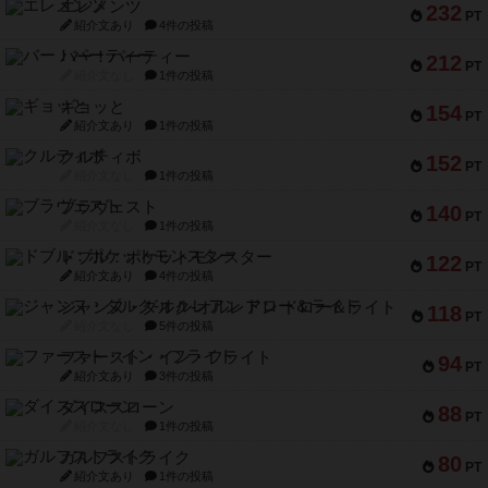
エレメンツ
232
PT
紹介文あり
4件の投稿
バー！パーティー
212
PT
紹介文なし
1件の投稿
ギョッと
154
PT
紹介文あり
1件の投稿
クルティボ
152
PT
紹介文なし
1件の投稿
ブラヴェスト
140
PT
紹介文なし
1件の投稿
ドブル：ポケットモンスター
122
PT
紹介文あり
4件の投稿
ジャンヌ・ダルク-オルレアン ドロー＆ライト
118
PT
紹介文なし
5件の投稿
ファースト・イン・フライト
94
PT
紹介文あり
3件の投稿
ダイススローン
88
PT
紹介文なし
1件の投稿
ガルフストライク
80
PT
紹介文あり
1件の投稿