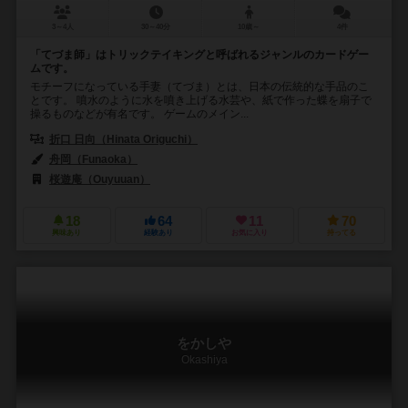
3～4人
30～40分
10歳～
4件
「てづま師」はトリックテイキングと呼ばれるジャンルのカードゲー
ムです。
モチーフになっている手妻（てづま）とは、日本の伝統的な手品のこ
とです。 噴水のように水を噴き上げる水芸や、紙で作った蝶を扇子で
操るものなどが有名です。 ゲームのメイン...
折口 日向（Hinata Origuchi）
舟岡（Funaoka）
桜遊庵（Ouyuuan）
18
64
11
70
興味あり
経験あり
お気に入り
持ってる
をかしや
Okashiya