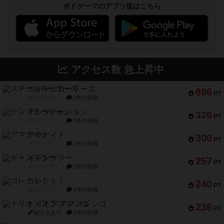
ボドゲーマのアプリ版はこちら
アクセス数 急上昇中
スチームローラーズ
686
PT
紹介文なし
2件の投稿
テンプテーション
326
PT
紹介文なし
2件の投稿
アマナイト
300
PT
紹介文なし
1件の投稿
ギャンブラー
257
PT
紹介文なし
2件の投稿
コレクト！
240
PT
紹介文なし
1件の投稿
トリオンフ ア マレンゴ
236
PT
紹介文あり
1件の投稿