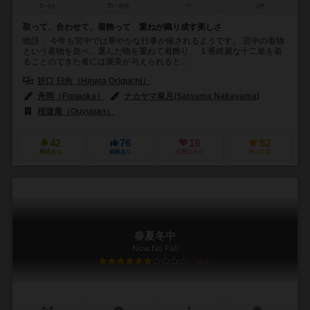
3～4人
20～30分
ー
1件
取って、合わせて、着飾って 重ねが織り成す美しさ
物語： 今年も宮中では華やかな行事が催されるようです。 宮中の着物
という着物を並べ、選んだ物を重ねて着飾り、 １番綺麗な十二単を着
ることのできた者には褒美が与えられると...
折口 日向（Hinata Origuchi）
舟岡（Funaoka）
ナカヤマ皐月(Satsuma Nakayama)
桜遊庵（Ouyuuan）
42
76
19
82
興味あり
経験あり
お気に入り
持ってる
春夏冬中
Now No Fall
6.0