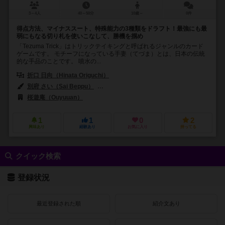
3～4人
40～50分
10歳～
0件
得点方法、マイナススート、特殊能力の3種類をドラフト！最強にも最
弱にもなる切り札を使いこなして、勝機を掴め
「Tezuma Trick」はトリックテイキングと呼ばれるジャンルのカード
ゲームです。 モチーフになっている手妻（てづま）とは、日本の伝統
的な手品のことです。 噴水の...
折口 日向（Hinata Origuchi）
別府 さい（Sai Beppu）
ダニエル・ニューマン（Daniel Newman）
桜遊庵（Ouyuuan）
1
1
0
2
興味あり
経験あり
お気に入り
持ってる
クイック検索
登録状況
最近登録された順
紹介文あり