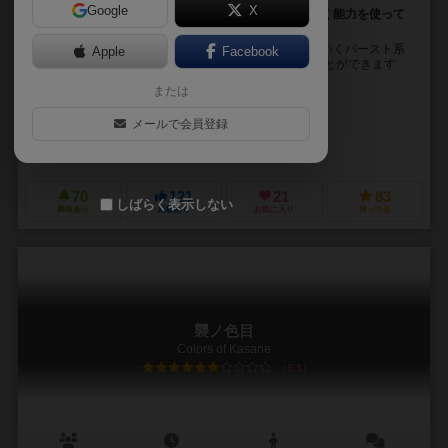
Google
X
桜を引いて得点を稼げ！でも、引きすぎに注意。うまく能力を使って
相手を出し抜け！
「ひとひら」は巾着から桜の形を模したコマを引いていくバースト系
Apple
Facebook
ゲームです。 手番には３回まで巾着からコマを引くことができます
が、 欲張って引き過ぎると失敗してしまい...
または
折口 日向（Hinata Origuchi）
メールで会員登録
舟岡（Funaoka）
桜遊庵（Ouyuuan）
70
121
21
83
しばらく表示しない
興味あり
経験あり
お気に入り
持ってる
襲ノ色目
Colors of Kasane
6.1