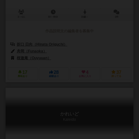
3～4人
60～90分
10歳～
2件
作品説明文の編集者を募集中
折口 日向（Hinata Origuchi）
舟岡（Funaoka）
桜遊庵（Ouyuuan）
17
28
4
37
興味あり
経験あり
お気に入り
持ってる
かれいど
Kaleido