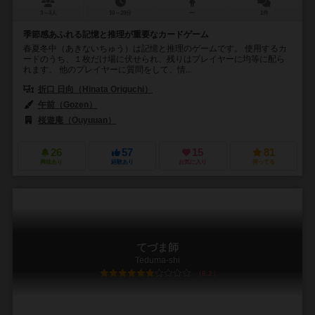
3～4人
10～20分
ー
1件
季節感あふれる記憶と推理が重要なカードゲーム
春夏冬中（あきないちゅう）は記憶と推理のゲームです。 使用するカ
ードのうち、１枚だけ場に伏せられ、残りはプレイヤーに均等に配ら
れます。 他のプレイヤーに質問をして、情...
折口 日向（Hinata Origuchi）
午前（Gozen）
桜遊庵（Ouyuuan）
26
57
15
81
興味あり
経験あり
お気に入り
持ってる
てづま師
Teduma-shi
6.2