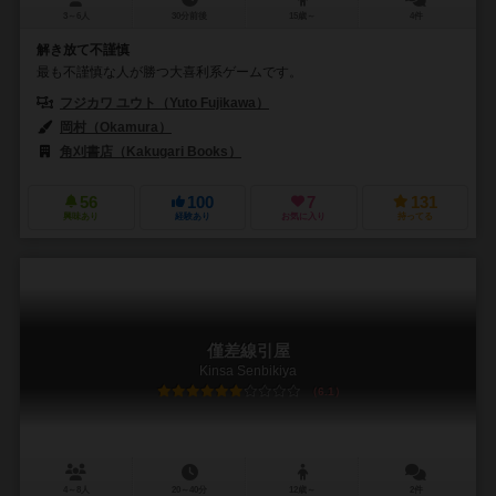
3～6人
30分前後
15歳～
4件
解き放て不謹慎
最も不謹慎な人が勝つ大喜利系ゲームです。
フジカワ ユウト（Yuto Fujikawa）
岡村（Okamura）
角刈書店（Kakugari Books）
56
100
7
131
興味あり
経験あり
お気に入り
持ってる
僅差線引屋
Kinsa Senbikiya
6.1
4～8人
20～40分
12歳～
2件