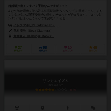
超越新技術！？すごく手動なんですが！？？
あなた達は思考を読み取る単語探知機”タンタンゴ”の開発チーム。まも
なくタンタンゴ審査委員会の厳しいチェックが始まります。 しかしタ
ンタンゴはまったくもって未完成！！ まる...
イトウ アキヒロ（Akihiro Ito）
フジカワ ユウト（Yuto Fujikawa）
岡村 奏弥（Soya Okamura）
角刈書店（Kakugari Books）
27
98
10
46
興味あり
経験あり
お気に入り
持ってる
リレカエイズム
Rirekaeism
6.0