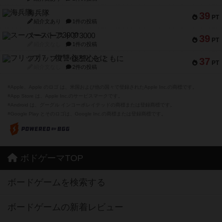
海兵隊
39
PT
紹介文あり
1件の投稿
スーパーストア3000
39
PT
紹介文なし
1件の投稿
フリップ７：復讐心とともに
37
PT
紹介文なし
2件の投稿
※Apple、Apple のロゴ は、米国および他の国々で登録されたApple Inc.の商標です。
※App Store は、Apple Inc.のサービスマークです。
※Android は、グーグル インコーポレイテッドの商標または登録商標です。
※Google Play とそのロゴは、Google Inc.の商標または登録商標です。
ボドゲーマTOP
ボードゲームを検索する
ボードゲームの新着レビュー