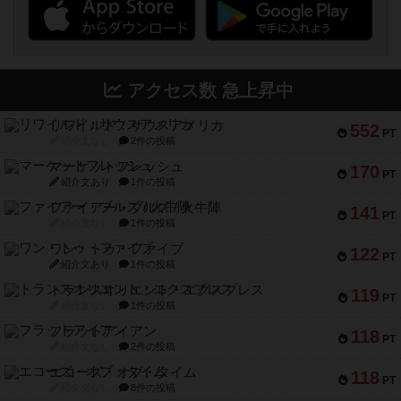
アクセス数 急上昇中
リワイルド：サウスアメリカ
552
PT
紹介文なし
2件の投稿
マーケットフレッシュ
170
PT
紹介文あり
1件の投稿
ファイアー・ブルズ / 火牛陣
141
PT
紹介文なし
1件の投稿
ワン・トゥ・ファイブ
122
PT
紹介文あり
1件の投稿
トランスオリエント・エクスプレス
119
PT
紹介文なし
1件の投稿
フラットアイアン
118
PT
紹介文なし
2件の投稿
エコーズ・オブ・タイム
118
PT
紹介文なし
8件の投稿