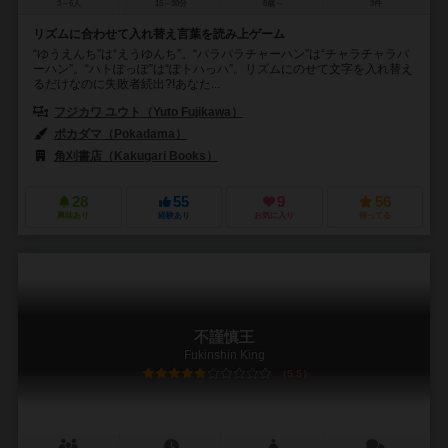
3～6人
15～30分
8歳～
3件
リズムに合わせて入れ替え言葉を読み上ゲーム
“ゆうえんち”は“えうゆんち”。“パラパラチャーハン”は“チャラチャラパ
ーハン”。“ハトぽっぽ”は“ぽトハっハ”。リズムにのせて文字を入れ替え
るだけなのに失敗者続出?!あなた...
フジカワ ユウト（Yuto Fujikawa）
ポカダマ（Pokadama）
角刈書店（Kakugari Books）
28
55
9
56
興味あり
経験あり
お気に入り
持ってる
不謹慎王
Fukinshin King
5.5