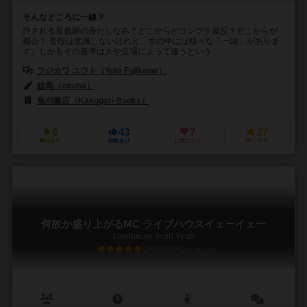
そんなところに一線？
許される最低限の身だしなみ？どこからがコンプラ違反？どこからが
都会？ 普段は意識しないけれど、世の中には様々な「一線」がありま
す。しかもその基準は人や立場によって違うという...
フジカワ ユウト（Yuto Fujikawa）
絵馬（emma）
角刈書店（Kakugari Books）
6
43
7
27
興味あり
経験あり
お気に入り
持ってる
何故か盛り上がるMC ライブハウスイェーイェー
Livehouse Yeah Yeah
5.7