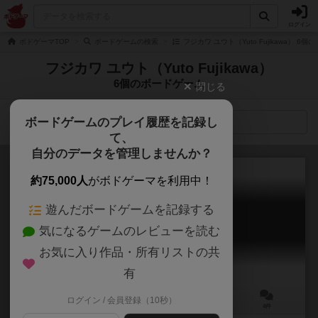
ログイン
ボドゲーマTOP
ボードゲームの検索
フジカワ ユウト（Yuto Fujikawa） 6
フジカワ ユウト（Yuto Fujikawa）
6個のボードゲーム
閉じる
ボードゲームのプレイ履歴を記録し
検索メニュー
て、
自分のデータを管理しませんか？
約75,000人
がボドゲーマを利用中！
遊んだボードゲームを記録する
スーパーススルスープ
気になるゲームのレビューを読む
Super Susuru Soup
6.0
お気に入り作品・所有リストの共
有
ログイン / 会員登録（10秒）
3～4人
15～20分
9歳～
4件