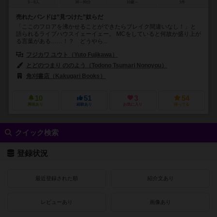
3～8人
30～80分
10歳～
1件
売れたバンドは”見つけた”奴らだ
「ここのフロアを沸かせることができたらブレイク間違いなし！」と
語られるライブハウスイェーイェー。 MCをしていると何故か盛り上が
る言葉がある……！？ どうやら...
フジカワ ユウト（Yuto Fujikawa）
とどのつまり ののよう（Todono Tsumari Nonoyou）
角刈書店（Kakugari Books）
10
51
3
54
興味あり
経験あり
お気に入り
持ってる
クイック検索
登録状況
最近登録された順
紹介文あり
レビューあり
画像あり