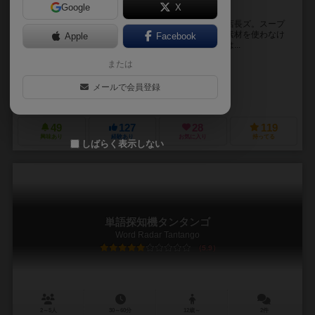
Google
X
ラーメン一筋頑固30年。流行を追う。
我々は素材を集めて最高のスープを作るこだわり頑固店長ズ。スープ
の味は素材の質で決まる。ただし質が良くても流行の素材を使わなけ
Apple
Facebook
れば売れない。さらに流行の素材であっても入れ過ぎは...
または
フジカワ ユウト（Yuto Fujikawa）
よしはら ヨシ（Yoshi yoshihara）
メールで会員登録
角刈書店（Kakugari Books）
49
127
28
119
興味あり
経験あり
お気に入り
持ってる
しばらく表示しない
単語探知機タンタンゴ
Word Radar Tantango
5.9
2～5人
30～60分
12歳～
2件