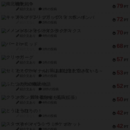
南北戦争
79
PT
紹介文あり
1件の投稿
キャプテン・フリップ：イスラ・ボンバ
72
PT
紹介文なし
2件の投稿
メメントオンラインタクティクス
70
PT
紹介文あり
4件の投稿
パーミッド
68
PT
紹介文なし
1件の投稿
クリーグ
57
PT
紹介文あり
1件の投稿
セミファイナル ～お前はまだ生きている～
53
PT
紹介文あり
1件の投稿
ふたつの街の物語
52
PT
紹介文あり
18件の投稿
クランク! ：冒険者たち（拡張）
50
PT
紹介文あり
4件の投稿
とうほうの！
42
PT
紹介文なし
1件の投稿
スターマイン・ラミー ポケット
42
PT
紹介文あり
2件の投稿