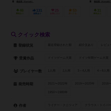
倦怠期（Kentaiki）
倦怠期（Kentaiki
46
131
25
53
31
興味あり
経験あり
お気に入り
持ってる
興味あり
クイック検索
最近登録された順
紹介文あり
レビュ
登録状況
ドイツゲーム大賞
ドイツ年間ゲーム大賞
受賞作品
1人用
2人用
3～4人用
4～8人用
プレイヤー数
2021〜2022年
2019〜2020年
2016
発売時期
1950〜1980年
ライナー・クニツィア
クラウス・トイバ
作者