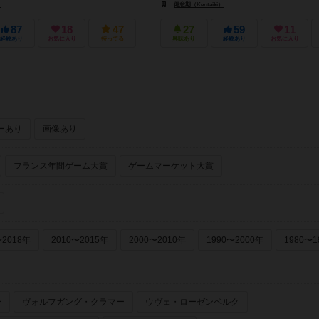
）
倦怠期（Kentaiki）
87
18
47
27
59
11
経験あり
お気に入り
持ってる
興味あり
経験あり
お気に入り
ーあり
画像あり
フランス年間ゲーム大賞
ゲームマーケット大賞
〜2018年
2010〜2015年
2000〜2010年
1990〜2000年
1980〜1
ー
ヴォルフガング・クラマー
ウヴェ・ローゼンベルク