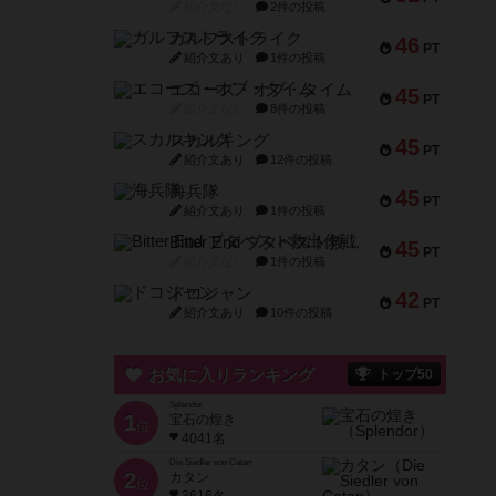
紹介文なし
2件の投稿
ガルフストライク
46
PT
紹介文あり
1件の投稿
エコーズ・オブ・タイム
45
PT
紹介文なし
8件の投稿
スカルキング
45
PT
紹介文あり
12件の投稿
海兵隊
45
PT
紹介文あり
1件の投稿
Bitter End ブタペスト救出作戦
45
PT
紹介文なし
1件の投稿
ドコジャン
42
PT
紹介文あり
10件の投稿
お気に入りランキング
トップ50
Splendor
1
宝石の煌き
位
4041名
Die Siedler von Catan
2
カタン
位