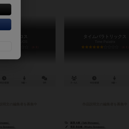
サーオボロス
タイムパラトリックス
SUROBORUOS
Time Palatrix
6.3
6.1
45分前後
8歳～
3件
3～4人
40分前後
8歳～
説明文の編集者を募集中
作品説明文の編集者を募集中
inzawa）
新澤 大樹（Taiki Shinzawa）
o Sugawara）
菅原 美佐穂（Misaho Sugawara）