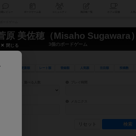
索
新着レビュー
ボードゲーム会
コミュニティ
掲示板一覧
個のボードゲーム
菅原 美佐穂（Misaho Sugawara
3個のボードゲーム
閉じる
、
更新順
レート順
登録順
人気順
注目順
投稿数
ワード検索ができます。
検索できます。
プレイ対象人数に含まれるボードゲームを指定します。
目安となる所要時間を指定することができ
遊べる人数
プレイ時間
物などモチーフ・ストーリーを指定することができます。直感的にゲームシステムを理解
ゲーム性を構成するコアシステムです。主
バー
メカニクス
リセット