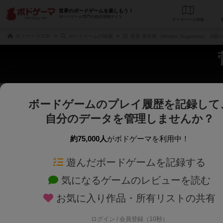
世界のボードゲームを楽しもう！
ボードゲーム専門の総合情報サイト
データベース
検
ボドゲーマTOP
ボードゲームの検索
菅原 美佐穂（Misaho Sugawara） 3
ボードゲームのプレイ履歴を記録して
さくさく表示
じっくり表示
自分のデータを管理しませんか？
商品名、商品説明文、デザイナー名、テーマ名、メカニクス名を対象にフリー
ゲームデザイナー名を指定して
フリーワード
ゲームデザイナー
約75,000人
がボドゲーマを利用中！
遊んだボードゲームを記録する
対象年齢を指定します。
世界観や登場人
対象年齢
テーマ/フレー
気になるゲームのレビューを読む
お気に入り作品・所有リストの共有
ログイン / 会員登録（10秒）