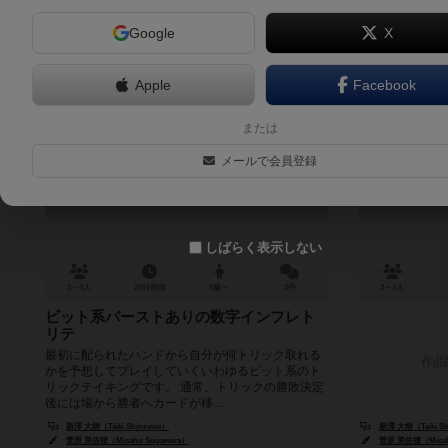
Google
X
Apple
Facebook
ジンバブエトリック
または
Zimbabweee Trick
メールで会員登録
6.1
しばらく表示しない
3～4人
20分前後
8歳～
2件
3～4人
ビット系バーストありの数字インフレト
リテ
最初に配られたハンドから自分が何トリック取れる
作品
かを予想してプレイしていくいわゆるビット系のト
リックテイキングです。 通常、トリックの勝敗決定
後には場から勝者へカードが移...
新澤 大樹（Taiki Shinzawa）
新澤 大樹（Taiki Sh
菅原 美佐穂（Misaho Sugawara）
菅原 美佐穂（Misah