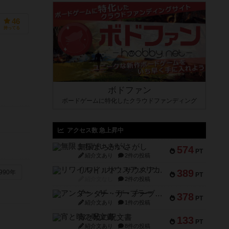
46
持ってる
ボドファン
ボードゲームに特化したクラウドファンディング
アクセス数 急上昇中
無限まちがいさがし
574
PT
紹介文あり
2件の投稿
リワイルド：サウスアメリカ
389
990年
PT
紹介文なし
2件の投稿
アンダー・ザ・テーブラー
378
PT
紹介文あり
1件の投稿
宵と暁の呪文書
133
PT
紹介文あり
8件の投稿