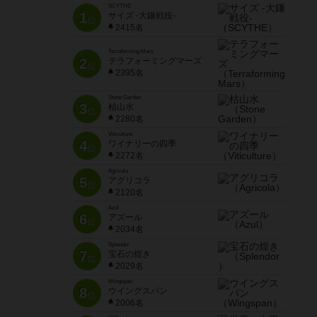
SCYTHE
1
サイズ -大鎌戦役-
位
2415名
Terraforming Mars
2
テラフォーミングマーズ
位
2395名
Stone Garden
3
枯山水
位
2280名
Viticulture
4
ワイナリーの四季
位
2272名
Agricola
5
アグリコラ
位
2120名
Azul
6
アズール
位
2034名
Splendor
7
宝石の煌き
位
2029名
Wingspan
8
ウイングスパン
位
2006名