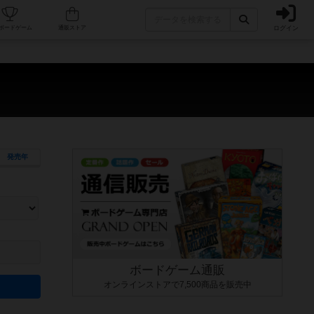
ログイン
カフェ/店舗
人気ボードゲーム
通販ストア
）
発売年
ます。マニュアルを読む時間や参加者へのルール説明時間は含まれていないため、初めて遊
できるよう、中世ファンタジー・クッキング・海賊同士の対決など、ゲームコンセプトを絞
にボードゲームに慣れている方向けの絞込機能です。例えば「ダイスロール」はランダム値
ボードゲーム通販
オンラインストアで7,500商品を販売中