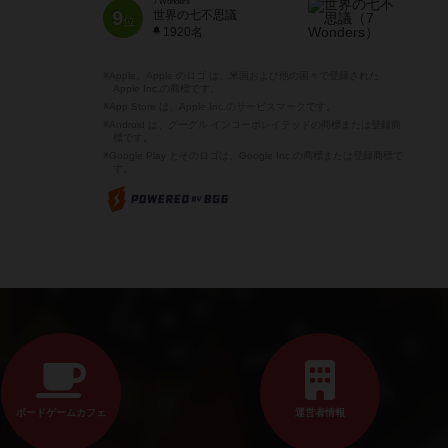
7 Wonders
9
世界の七不思議
位
1920名
※Apple、Apple のロゴ は、米国および他の国々で登録された
Apple Inc.の商標です。
※App Store は、Apple Inc.のサービスマークです。
※Android は、グーグル インコーポレイテッドの商標または登録商
標です。
※Google Play とそのロゴは、Google Inc.の商標または登録商標で
す。
ボードゲームカフェ
運営者情報