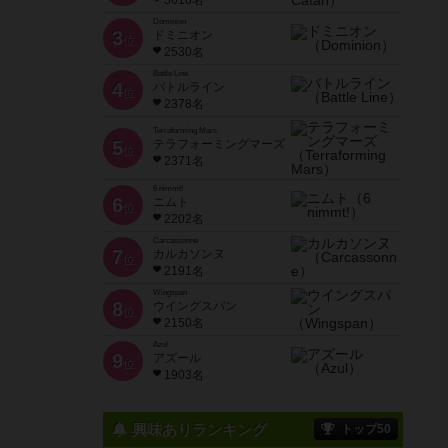
3616名
Dominion
3
ドミニオン
位
2530名
Battle Line
4
バトルライン
位
2378名
Terraforming Mars
5
テラフォーミングマーズ
位
2371名
6 nimmt!
6
ニムト
位
2202名
Carcassonne
7
カルカソンヌ
位
2191名
Wingspan
8
ウイングスパン
位
2150名
Azul
9
アズール
位
1903名
興味ありランキング
トップ50