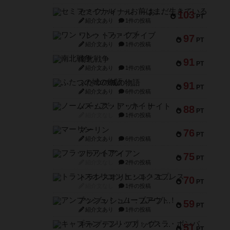
セミファイナル ～お前はまだ生きている～
103
PT
紹介文あり
1件の投稿
ワン・トゥ・ファイブ
97
PT
紹介文あり
1件の投稿
南北戦争
91
PT
紹介文あり
1件の投稿
ふたつの城の物語
91
PT
紹介文あり
6件の投稿
ノームズ・アット・ナイト
88
PT
紹介文なし
1件の投稿
マーリン
76
PT
紹介文あり
6件の投稿
フラットアイアン
75
PT
紹介文なし
2件の投稿
トランスオリエント・エクスプレス
70
PT
紹介文なし
1件の投稿
アンブッシュ！：ムーブアウト！
59
PT
紹介文あり
1件の投稿
キャプテン・フリップ：イスラ・ボンバ
51
PT