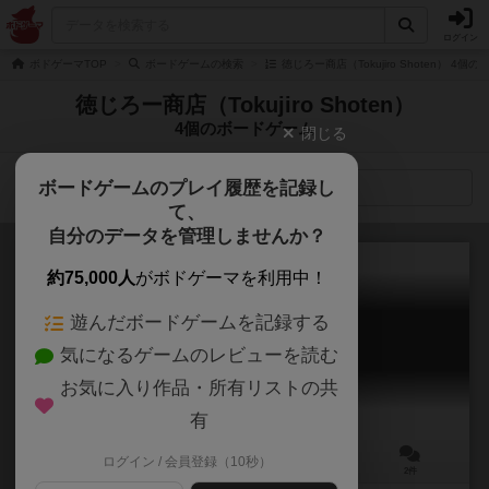
ログイン
ボドゲーマTOP
ボードゲームの検索
徳じろー商店（Tokujiro Shoten） 4個
徳じろー商店（Tokujiro Shoten）
4個のボードゲーム
閉じる
ボードゲームのプレイ履歴を記録し
検索メニュー
て、
自分のデータを管理しませんか？
約75,000人
がボドゲーマを利用中！
遊んだボードゲームを記録する
ハートフルホース
気になるゲームのレビューを読む
HURTFUL HORSE
お気に入り作品・所有リストの共
有
ログイン / 会員登録（10秒）
2～4人
15～30分
9歳～
2件