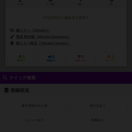
2人用
5～15分
6歳～
0件
作品説明文の編集者を募集中
徳じろー（Tokujiro）
菅原 美沙穂（Misaho Sugawara）
徳じろー商店（Tokujiro Shoten）
5
5
0
3
興味あり
経験あり
お気に入り
持ってる
クイック検索
登録状況
最近登録された順
紹介文あり
レビューあり
画像あり