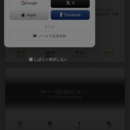
Google
X
呼吸するようにウソをつけ。
ウソをつかなくても遊べるポーカーのように役を揃えるダウトゲー
ム。 でも、ダウトゲームなので、ウソをついたほうが得点が高くて勝
Apple
Facebook
ちやすい。 とはいえ見破られると、集めたカード...
または
徳永 俊明（Toshiaki Tokunaga）
オババ(obaba)
メールで会員登録
徳じろー商店（Tokujiro Shoten）
20
42
14
44
興味あり
経験あり
お気に入り
持ってる
しばらく表示しない
Oh～！ばかばかしかっ！
Oh! Baka Baka Shika!
2～8人
2～8分
6歳～
1件