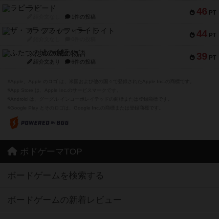
ラピード
46
PT
紹介文なし
1件の投稿
ザ・フラッフィー・ライト
44
PT
紹介文なし
0件の投稿
ふたつの城の物語
39
PT
紹介文あり
6件の投稿
※Apple、Apple のロゴ は、米国および他の国々で登録されたApple Inc.の商標です。
※App Store は、Apple Inc.のサービスマークです。
※Android は、グーグル インコーポレイテッドの商標または登録商標です。
※Google Play とそのロゴは、Google Inc.の商標または登録商標です。
ボドゲーマTOP
ボードゲームを検索する
ボードゲームの新着レビュー