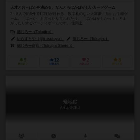
天才とお～ばかを決める、なんともばかばかしいカードゲーム
2～8人で約5分で1回戦が終わる、数字札のない大富豪「系」お手軽ゲ
ーム。「ば～か」と言ったり言われたり、「ばかばかしかっ！」と上
がったりするパーティゲームです。 使用上...
徳じろー（Tokujiro）
いらすとや（@irasutoya）
徳じろー（Tokujiro）
徳じろー商店（Tokujiro Shoten）
5
12
2
8
興味あり
経験あり
お気に入り
持ってる
蟻地獄
ARIZIGOKU