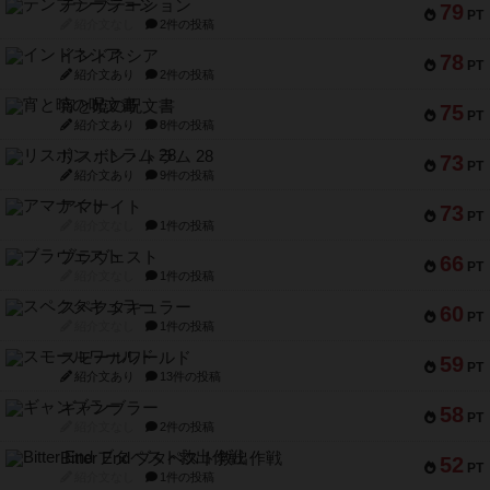
テンプテーション
79
PT
紹介文なし
2件の投稿
インドネシア
78
PT
紹介文あり
2件の投稿
宵と暁の呪文書
75
PT
紹介文あり
8件の投稿
リスボン・トラム 28
73
PT
紹介文あり
9件の投稿
アマナイト
73
PT
紹介文なし
1件の投稿
ブラヴェスト
66
PT
紹介文なし
1件の投稿
スペクタキュラー
60
PT
紹介文なし
1件の投稿
スモールワールド
59
PT
紹介文あり
13件の投稿
ギャンブラー
58
PT
紹介文なし
2件の投稿
Bitter End ブタペスト救出作戦
52
PT
紹介文なし
1件の投稿