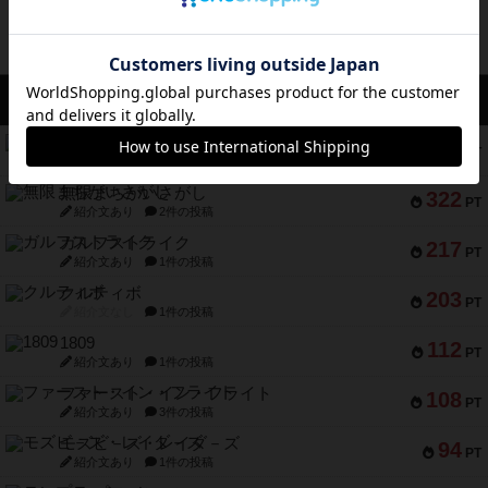
アクセス数 急上昇中
コレクト！
340
PT
紹介文なし
1件の投稿
無限まちがいさがし
322
PT
紹介文あり
2件の投稿
ガルフストライク
217
PT
紹介文あり
1件の投稿
クルティボ
203
PT
紹介文なし
1件の投稿
1809
112
PT
紹介文あり
1件の投稿
ファースト・イン・フライト
108
PT
紹介文あり
3件の投稿
モズビ－ズ・レイダ－ズ
94
PT
紹介文あり
1件の投稿