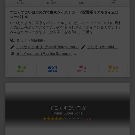
3～4人
10～30分
8歳～
2件
すごくすごいヨガの力で東京を守れ！カード配置系リアルタイムヒー
ローバトル
いつものように東京をパトロールしていたスムージーベアの前に現れ
たのは…手足がすごくすごいのびるおじさん『ポイズンヨガマン！』
みんなのカレーがちょっぴり辛くなる前に、手足を...
ましう（Mashiu）
ヨコヤマ シオリ（Shiori Yokoyama）
ましう（Mashiu）
ましうgames（Mashiu Games）
リトルフューチャー（Little Futu
10
24
5
26
興味あり
経験あり
お気に入り
持ってる
すごくすごいヨガ
Hyper Super Yoga
5.9