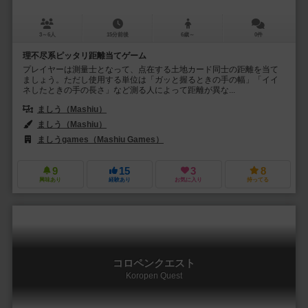
3～6人
15分前後
6歳～
0件
理不尽系ピッタリ距離当てゲーム
プレイヤーは測量士となって、点在する土地カード同士の距離を当て
ましょう。ただし使用する単位は「ガッと握るときの手の幅」「イイ
ネしたときの手の長さ」など測る人によって距離が異な...
ましう（Mashiu）
ましう（Mashiu）
ましうgames（Mashiu Games）
9
15
3
8
興味あり
経験あり
お気に入り
持ってる
コロペンクエスト
Koropen Quest