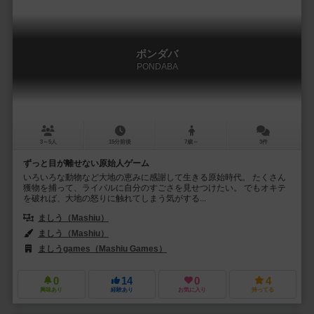
ポンダバ
PONDABA
3～5人
15分前後
7歳～
3件
ずっと目が離せない原始人ゲーム
いろいろな動物など大地の恵みに感謝して生きる原始時代。 たくさん
獲物を捕って、ライバルに自分のすごさを見せつけたい。 でもオキテ
を破れば、大地の怒りに触れてしまう気がする...
ましう（Mashiu）
ましう（Mashiu）
ましうgames（Mashiu Games）
0
14
0
4
興味あり
経験あり
お気に入り
持ってる