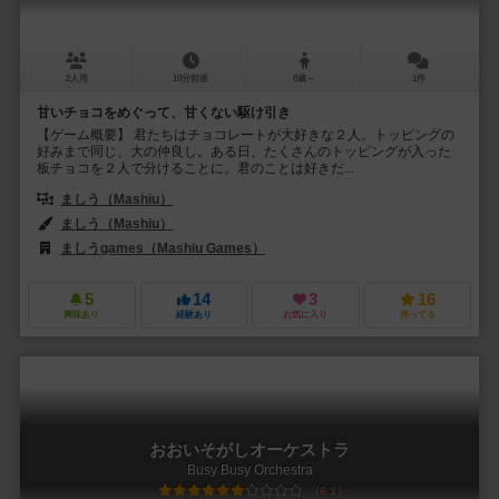
2人用
10分前後
8歳～
1件
甘いチョコをめぐって、甘くない駆け引き
【ゲーム概要】 君たちはチョコレートが大好きな２人。トッピングの
好みまで同じ、大の仲良し。ある日、たくさんのトッピングが入った
板チョコを２人で分けることに。君のことは好きだ...
ましう（Mashiu）
ましう（Mashiu）
ましうgames（Mashiu Games）
5
14
3
16
興味あり
経験あり
お気に入り
持ってる
おおいそがしオーケストラ
Busy Busy Orchestra
6.1