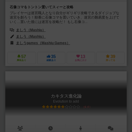
石像コマをトントン置いてスィーと攻略
プレイヤーは迷宮職人となり自分がギリギリ攻略できるダイジョブな
迷宮を創ろう！順番に石像コマを置いていき、迷宮の難易度を上げて
いく…置いた後には迷宮を攻略だ！ もし石像コ...
ましう（Mashiu）
ましう（Mashiu）
ましうgames（Mashiu Games）
57
35
13
39
興味あり
経験あり
お気に入り
持ってる
カキタス進化論
Evolution to add
6.0