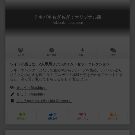
テキパキもぎもぎ：オリジナル版
Tekipaki mogimogi
2人用
10分前後
8歳～
0件
ワイワイ楽しむ、2人専用リアルタイム・セットコレクション
フルーツハンターとなって森の中からフルーツを集め、ライバルより
たくさんのお金を稼ごう！ フルーツの模様や形を合わせてセットにす
ると、高く買い取ってもらえるかも？ 取るフル...
ましう（Mashiu）
ましう（Mashiu）
ましうgames（Mashiu Games）
3
2
0
4
興味あり
経験あり
お気に入り
持ってる