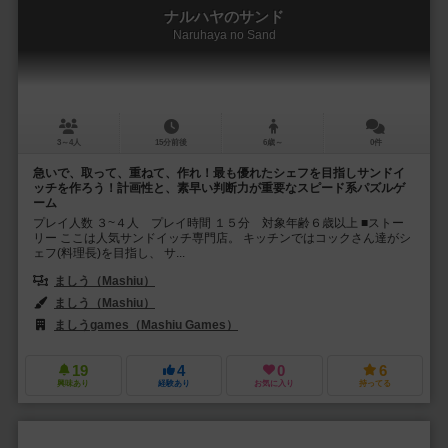
ナルハヤのサンド
Naruhaya no Sand
3～4人
15分前後
6歳～
0件
急いで、取って、重ねて、作れ！最も優れたシェフを目指しサンドイ
ッチを作ろう！計画性と、素早い判断力が重要なスピード系パズルゲ
ーム
プレイ人数 ３~４人 プレイ時間 １５分 対象年齢６歳以上 ■ストー
リー ここは人気サンドイッチ専門店。 キッチンではコックさん達がシ
ェフ(料理長)を目指し、 サ...
ましう（Mashiu）
ましう（Mashiu）
ましうgames（Mashiu Games）
19
4
0
6
興味あり
経験あり
お気に入り
持ってる