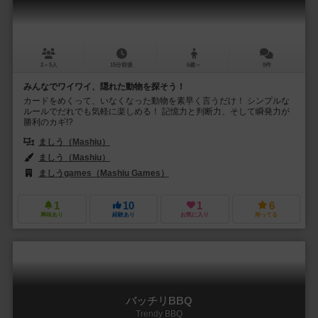
2～5人
15分前後
6歳～
0件
みんなでワイワイ、隠れた動物を探そう！
カードをめくって、いなくなった動物を素早く言うだけ！ シンプルな
ルールでだれでも気軽に楽しめる！ 記憶力と判断力、そして瞬発力が
勝利のカギ!?
ましう（Mashiu）
ましう（Mashiu）
ましうgames（Mashiu Games）
1
10
1
6
興味あり
経験あり
お気に入り
持ってる
バッチリBBQ
Trendy BBQ