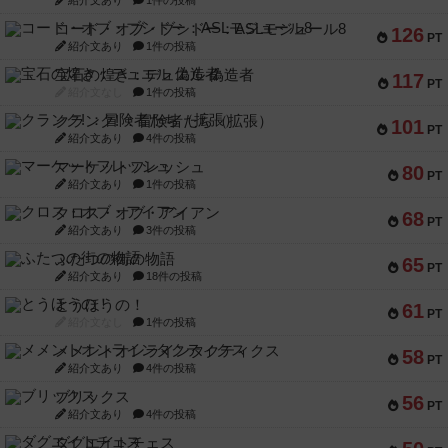
コード・オブ・ブシドー：ASLモジュール8
126
PT
紹介文あり
1件の投稿
宝石の煌き：デュエル 偽造者
117
PT
紹介文なし
1件の投稿
クランク! ：冒険者たち（拡張）
101
PT
紹介文あり
4件の投稿
マーケットフレッシュ
80
PT
紹介文あり
1件の投稿
クロス・オブ・アイアン
68
PT
紹介文あり
3件の投稿
ふたつの街の物語
65
PT
紹介文あり
18件の投稿
とうほうの！
61
PT
紹介文なし
1件の投稿
メメントオンラインタクティクス
58
PT
紹介文あり
4件の投稿
ブリックス
56
PT
紹介文あり
4件の投稿
ダグエイトチェス