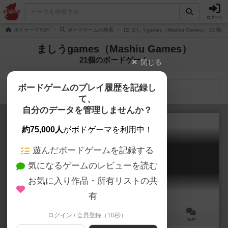
ログイン
ボドゲーマTOP
ボードゲームの検索
ましうgames（Mashiu Games） 21
ましうgames（Mashiu Games）
21個のボードゲーム
閉じる
ボードゲームのプレイ履歴を記録し
検索メニュー
て、
自分のデータを管理しませんか？
約75,000人
がボドゲーマを利用中！
遊んだボードゲームを記録する
ナルハヤのつるぎ
気になるゲームのレビューを読む
Sword of as soon as possible
6.0
お気に入り作品・所有リストの共
有
ログイン / 会員登録（10秒）
2～4人
15分前後
6歳～
16件