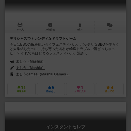
3～4人
20分前後
8歳～
0件
デリシャスでトレンディなドラフトゲーム
今日はBBQの腕を競い合うフェスティバル。バッチリなBBQを作ろう
と大集結したのに、持ち寄った具材が輸送トラブルで混ざっちゃっ
た！？ それでもはじまるフェスティバル。混ざっ...
ましう（Mashiu）
ましう（Mashiu）
ましうgames（Mashiu Games）
11
5
1
4
興味あり
経験あり
お気に入り
持ってる
インスタントセレブ