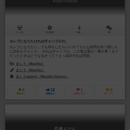
Instant celebrity
3～10人
5分前後
7歳～
0件
セレブになりたければギャンブルだ。
セレブになりたい…でも何をしたらいいの？そんな疑問を持つ僕たち
に訪れたチャンス。 それはギャンブル。この世は運が一番大事！ダメ
だったときはどうなるかって？えっ成功すれば問題...
ましう（Mashiu）
ましう（Mashiu）
ましうgames（Mashiu Games）
6
16
1
8
興味あり
経験あり
お気に入り
持ってる
忍者んけん