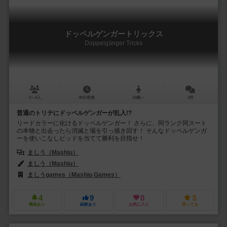
ドッペルゲンガートリックス
Doppelgänger Tricks
3～4人
40分前後
10歳～
1件
普通のトリテにドッペルゲンガーが乱入!?
リードカラーに化けるドッペルゲンガー！ さらに、同ランク同スート
の本物と出会ったら消滅と場を引っ掻き回す！ そんなドッペルゲンガ
ーを使いこなしビッドを当てて勝利を目指せ！
ましう（Mashiu）
ましう（Mashiu）
ましうgames（Mashiu Games）
4
9
0
3
興味あり
経験あり
お気に入り
持ってる