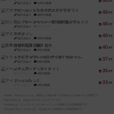
50
PT
紹介文あり
11件の投稿
アズール：シントラのステンドグラス
48
PT
紹介文あり
18件の投稿
ロシアン・キャンペーン：第5版デラックス
46
PT
紹介文あり
0件の投稿
マスクメン
40
PT
紹介文あり
16件の投稿
世界の七不思議：都市
40
PT
紹介文あり
3件の投稿
トリックギア - ペルソナ5 ザ・ロイヤル-
37
PT
紹介文あり
6件の投稿
ノームズ・アット・ナイト
35
PT
紹介文なし
1件の投稿
フィッシェン2
33
PT
紹介文なし
1件の投稿
※Apple、Apple のロゴ は、米国および他の国々で登録されたApple Inc.の商標です。
※App Store は、Apple Inc.のサービスマークです。
※Android は、グーグル インコーポレイテッドの商標または登録商標です。
※Google Play とそのロゴは、Google Inc.の商標または登録商標です。