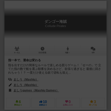
ダンゴー海賊
Collude Pirates
4～5人
15分前後
8歳～
0件
指一本で、運命は変わる
指を出すだけの簡単なルールで楽しめる競りゲーム！「せーの」で 立
てた指の数で船を選ぶ順番を決めるけど、欲張り過ぎると 最後に回さ
れちゃう！？ 一度だけ使える銃で逆転も狙え...
ましう（Mashiu）
ましう（Mashiu）
ましうgames（Mashiu Games）
6
10
0
3
興味あり
経験あり
お気に入り
持ってる