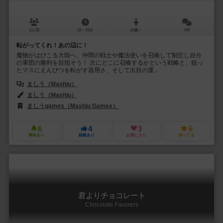
2人用
10～15分
10歳～
0件
転がってくれ！あの辺に！
魔物がはびこる大陸へ、仲間の戦士や魔法使いを召喚して制圧し自分
の軍団の勝利を目指そう！ 次にどこに召喚するかという戦略と、狙っ
たマスにえんぴつを転がす器用さ、そして出目の運...
ましう（Mashiu）
ましう（Mashiu）
ましうgames（Mashiu Games）
6
4
3
6
興味あり
経験あり
お気に入り
持ってる
君よりチョコレート
Chocolate Favorers