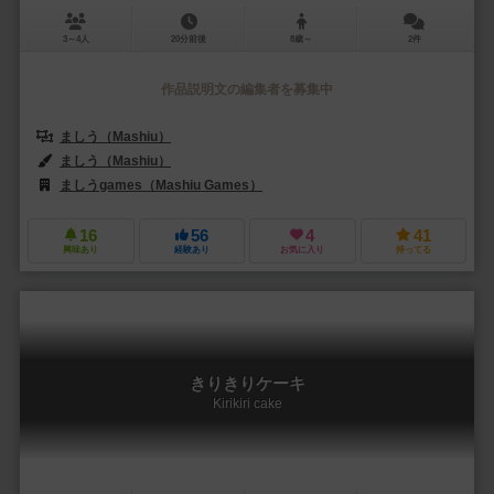
3～4人
20分前後
8歳～
2件
作品説明文の編集者を募集中
ましう（Mashiu）
ましう（Mashiu）
ましうgames（Mashiu Games）
16
56
4
41
興味あり
経験あり
お気に入り
持ってる
きりきりケーキ
Kirikiri cake