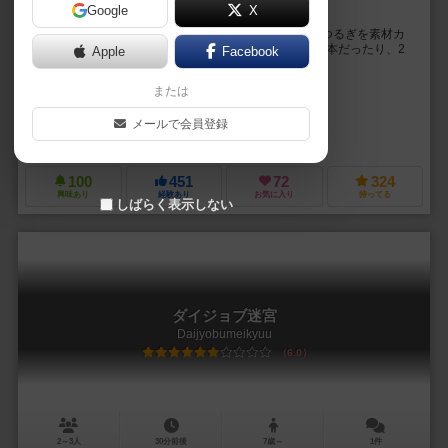
Google
X
ASAP! つるぎはなる早でお願いします！
皆さんは鍛冶屋として、依頼カードとして依頼されたつるぎを素材カ
ード6つ全てを使ってなる早でつくります。 つるぎは1本だったり、2
Apple
Facebook
本だったり、3本だったり… 依頼通...
または
ましう（Mashiu）
ましう（Mashiu）
メールで会員登録
ましうgames（Mashiu Games）
100
451
72
324
興味あり
経験あり
お気に入り
持ってる
しばらく表示しない
ダイジョブ迷宮
Daijyobumeikyuu
6.0
2～3人
30分前後
7歳～
1件