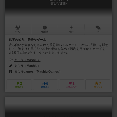
NINJANKEN
2～5人
5分前後
8歳～
1件
忍者の如き、身軽なゲーム
読み合いが大事なじゃんけん系忍術バトルゲーム！ 5つの「術」を駆使
して、誰よりも早く8つ以上の巻物を集めて勝利を目指せ！ カードを1
人1枚手に持つだけ、立ったままでも遊べ...
ましう（Mashiu）
ましう（Mashiu）
ましうgames（Mashiu Games）
3
6
1
7
興味あり
経験あり
お気に入り
持ってる