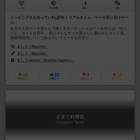
1～5人
5分前後
8歳～
0件
トッピングさえ合っていればOK！リアルタイム・ケーキ切り分けゲー
ム
ある大人気ケーキ屋さんで働く天才パティシエはケーキ作りは一流だ
けど、カットは苦手。 君はそんなケーキ屋さんに雇われたカット係。
制限時間内にペンで線を引いてケーキを区切り...
ましう（Mashiu）
ましう（Mashiu）
ましうgames（Mashiu Games）
13
22
4
18
興味あり
経験あり
お気に入り
持ってる
きまぐれ単位
Kimagure Tanni