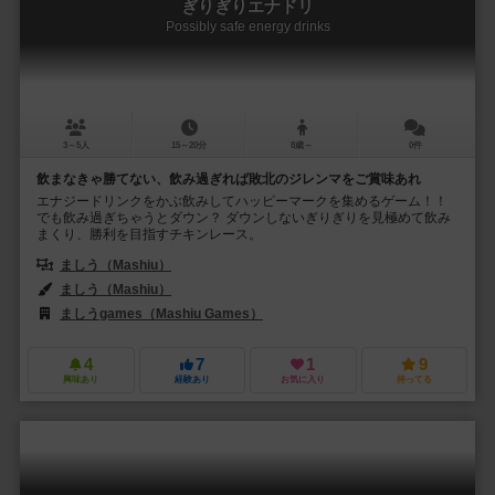
ぎりぎりエナドリ
Possibly safe energy drinks
3～5人
15～20分
8歳～
0件
飲まなきゃ勝てない、飲み過ぎれば敗北のジレンマをご賞味あれ
エナジードリンクをかぶ飲みしてハッピーマークを集めるゲーム！！
でも飲み過ぎちゃうとダウン？ ダウンしないぎりぎりを見極めて飲み
まくり、勝利を目指すチキンレース。
ましう（Mashiu）
ましう（Mashiu）
ましうgames（Mashiu Games）
4
7
1
9
興味あり
経験あり
お気に入り
持ってる