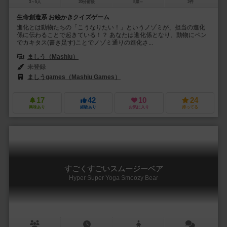
3～5人
20分前後
8歳～
2件
生命創造系 お絵かきクイズゲーム
進化とは動物たちの「こうなりたい！」というノゾミが、担当の進化
係に伝わることで起きている！？ あなたは進化係となり、動物にペン
でカキタス(書き足す)ことでノゾミ通りの進化さ...
ましう（Mashiu）
未登録
ましうgames（Mashiu Games）
17
42
10
24
興味あり
経験あり
お気に入り
持ってる
すごくすごいスムージーベア
Hyper Super Yoga Smoozy Bear