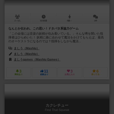
2～3人
3分前後
8歳～
2件
なんとか伝われ、この思い！ドタバタ系協力ゲーム
「この会場には音楽の妖精が住み着いている。」そんな噂を聞いた指
揮者はひらめいた！ 妖精に曲に合わせて魔法をかけてもらえば、最高
のオーケストラになるのでは？指揮をしながら魔法...
ましう（Mashiu）
ましう（Mashiu）
ましうgames（Mashiu Games）
3
11
3
6
興味あり
経験あり
お気に入り
持ってる
カクレチュー
Find That Squeak