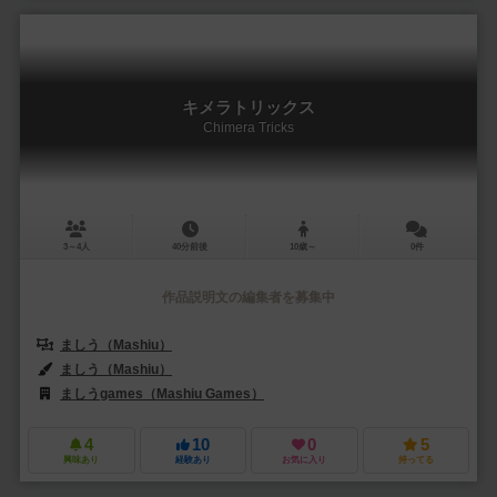
キメラトリックス
Chimera Tricks
3～4人
40分前後
10歳～
0件
作品説明文の編集者を募集中
ましう（Mashiu）
ましう（Mashiu）
ましうgames（Mashiu Games）
4
10
0
5
興味あり
経験あり
お気に入り
持ってる