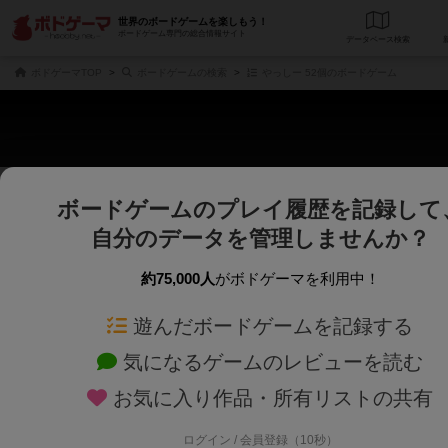
世界のボードゲームを楽しもう！
ボードゲーム専門の総合情報サイト
データベース
検
ボドゲーマTOP
ボードゲームの検索
やっしー 52個のボードゲーム
ボードゲームのプレイ履歴を記録して
さくさく表示
じっくり表示
自分のデータを管理しませんか？
商品名、商品説明文、デザイナー名、テーマ名、メカニクス名を対象にフリー
ゲームデザイナー名を指定して
フリーワード
ゲームデザイナー
約75,000人
がボドゲーマを利用中！
遊んだボードゲームを記録する
対象年齢を指定します。
世界観や登場人
対象年齢
テーマ/フレー
気になるゲームのレビューを読む
お気に入り作品・所有リストの共有
ログイン / 会員登録（10秒）