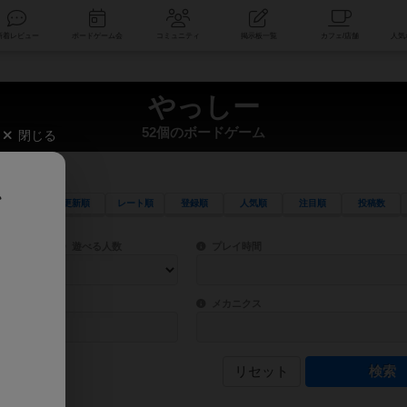
索
新着レビュー
ボードゲーム会
コミュニティ
掲示板一覧
やっしー
52個のボードゲーム
閉じる
、
更新順
レート順
登録順
人気順
注目順
投稿数
ワード検索ができます。
検索できます。
プレイ対象人数に含まれるボードゲームを指定します。
目安となる所要時間を指定することができ
遊べる人数
プレイ時間
物などモチーフ・ストーリーを指定することができます。直感的にゲームシステムを理解
ゲーム性を構成するコアシステムです。主
バー
メカニクス
リセット