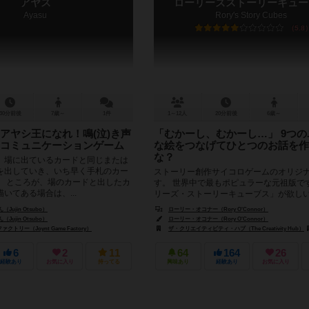
アヤス
ローリーズストーリーキュー
Ayasu
Rory's Story Cubes
5.8
30分前後
7歳～
1件
1～12人
20分前後
6歳～
アヤシ王になれ！鳴(泣)き声
「むかーし、むかーし…」 9つ
コミュニケーションゲーム
な絵をつなげてひとつのお話を作
な？
、場に出ているカードと同じまたは
を出していき、いち早く手札のカー
ストーリー創作サイコロゲームのオリジ
。 ところが、場のカードと出したカ
す。 世界中で最もポピュラーな元祖版で
いてある場合は、...
リーズ・ストーリーキューブス」が欲し
ずこれを持っておくと良いかなと...
ujin Otsubo）
ローリー・オコナー（Rory O'Connor）
ujin Otsubo）
ローリー・オコナー（Rory O'Connor）
トリー（Joynt Game Factory）
ザ・クリエイティビティ・ハブ（The Creativity Hub）
6
2
11
64
164
26
経験あり
お気に入り
持ってる
興味あり
経験あり
お気に入り