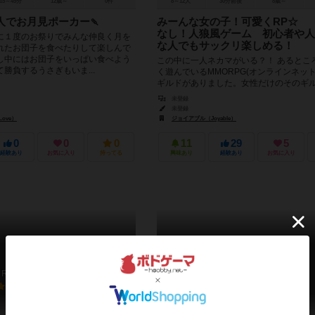
15～45分
12歳～
0件
8～12人
30分前後
8歳～
人でお月見ポーカー🍡
みーんな女の子！可愛くRP☆ 
なし！人狼風ゲーム 初心者や人
に１度のお祭りでみんな仲良く月を
な人でもサックリ楽しめる！
れたお団子を食べたりして楽しんで
し中にはお団子をいっぱい食べよう
この中に一人ネカマがいる？！ あるとこ
勝負するうさぎもいま...
く遊んでいるMMORPG(オンラインネッ
ギルドがありました。女性だけのそのギ
日楽しく遊んだりおしゃ...
未登録
未登録
Love）
ジョイアブル（Joyable）
0
0
0
11
29
5
経験あり
お気に入り
持ってる
興味あり
経験あり
お気に入り
雷轟-天鐘-
雷轟-極Ver-
RAIGO -TENSHO-
Raigou: Kiwami ver
6.1