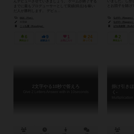
いました。しか
んデビューさせていきましょう。 ゲームが終了する
とお団子を賭けて
までに最もプロデューサーとして実績(得点)を稼い
だ人が勝利します。 デビュ...
ゆお（Yuo）
ながの（Nagano）
未登録
ながの（Nagano）
こっち屋（Kocchiya）
ばる倶楽部（Bulk 
6
9
1
24
2
興味あり
経験あり
お気に入り
持ってる
興味あり
2文字やる10秒で答えろ
掛け引きほ
Give 2 Letters Answer with in 10seconds
く-