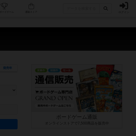
ログイン
カフェ/店舗
人気ボードゲーム
通販ストア
発売年
ます。マニュアルを読む時間や参加者へのルール説明時間は含まれていないため、初めて遊
できるよう、中世ファンタジー・クッキング・海賊同士の対決など、ゲームコンセプトを絞
にボードゲームに慣れている方向けの絞込機能です。例えば「ダイスロール」はランダム値
ボードゲーム通販
オンラインストアで7,500商品を販売中