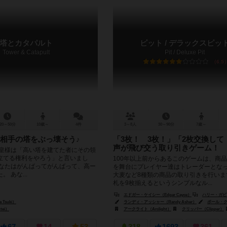
塔とカタパルト
ピット / デラックスピッ
Tower & Catapult
Pit / Deluxe Pit
6.5
20～50分
10歳～
4件
3～8人
30～90分
7歳～
相手の塔をぶっ壊そう♪
「3枚！ 3枚！」「2枚交換して
声が飛び交う取り引きゲーム！
教皇様は「高い塔を建てた者にその領
立てる権利をやろう」と言いまし
100年以上前からあるこのゲームは、商
あなたはがんばってがんばって、高ー
を舞台にプレイヤー達はトレーダーとな
 あな...
大麦など8種類の商品の取り引きを行いま
札を9枚揃えるというシンプルなル...
エドガー・ケイシー（Edgar Cayce）
ハリー・ガビット（Ha
 Tsuki）
ランディ・アッシャー（Randy Asher）
ポール・クチュール（
tei）
アークライト（Arclight）
クリッパー（Clipper）