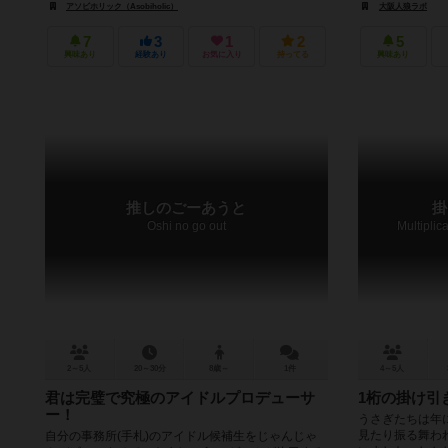
アソビホリック（Asobiholic）
大阪人狼ラボ
7
3
1
2
5
興味あり
経験あり
お気に入り
持ってる
興味あり
推しのごーあうと
掛
Oshi no go out
Multiplic
2～5人
20～30分
8歳～
1件
4～5人
君は完璧で究極のアイドルプロデューサ
1桁の掛け引
ー！
うさぎたちは年
見たり振る舞わ
自分の事務所(手札)のアイドル候補生をじゃんじゃ