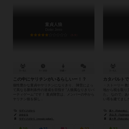
童貞人狼
Dotei Jinro
5.9
3～8人
5～15分
15歳～
1件
2～6人
この中にヤリチンがいるらしいー！？
カタパルトで
個性豊かな童貞やヤリチンになりきり、 陣営によっ
・ストーリー 
て異なる勝利条件の達成を目指す ”人狼風なりきりパ
地から税を取り
ーティゲーム”です！ 童貞陣営は、メンバーの中から
た。 なので、
ヤリチン狼を探し...
い塔を建てました。
モザイクがかり
楽々（Rakuraku）
みゆまる
月山 月（Tsukiyama
モザイクがかり（mosaic gakari）
楽々亭（Rakuraku-