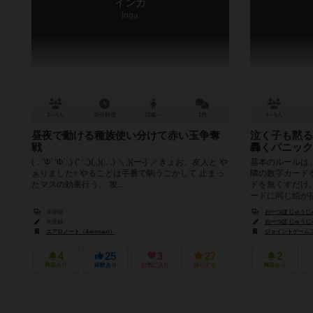
インガ
Inga
3～4人
30分前後
12歳～
1件
4～5人
昼夜で動ける種族使い分けて赤い玉争奪
泣く子も黙る
戦
轟くパニック
(．'Ф` 'Ф`:.) ('∴;)(,,)(:∴) ＼;){ー-}`／きょお、友人と や
基本のルールは
ぁりましたｯ やることは手番で駒うごかして 止まっ
隣の数字カード
たマスの効果行う、 攻...
ドを無くすだけ
ードに同じ絵が描
未登録
おーつぼ じゅうじん（J
未登録
おーつぼ じゅうじん（J
エアロノート（Aeronaut）
ジョイントゲームファク
4
25
3
27
2
興味あり
経験あり
お気に入り
持ってる
興味あり