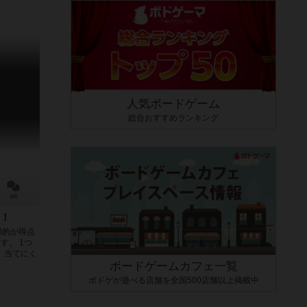
人気ボードゲーム
総合おすすめランキング
0件
！
標的が得点
す。 1つ
 当てにく
ボードゲームカフェ一覧
ボドゲが遊べる店舗を全国500店舗以上掲載中