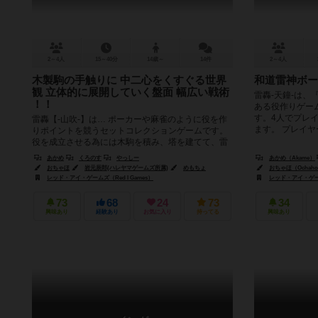
2～4人
15～40分
14歳～
14件
2～4人
木製駒の手触りに 中二心をくすぐる世界
和道雷神ボー
観 立体的に展開していく盤面 幅広い戦術
雷轟-天鐘-は
！！
ある役作りゲーム
す。4人でプレイ
雷轟【-山吹-】は… ポーカーや麻雀のように役を作
ます。 プレイヤー
りポイントを競うセットコレクションゲームです。
役を成立させる為には木駒を積み、塔を建てて、雷
の術で解放しなければいけま...
あかめ
くろのす
やっしー
あかめ（Akame）
おちゃほ
岩元辰郎(ハレヤマゲームズ所属)
めもちょ
おちゃほ（Ochah
レッド・アイ・ゲームズ（Red I Games）
レッド・アイ・ゲームズ
73
68
24
73
34
興味あり
経験あり
お気に入り
持ってる
興味あり