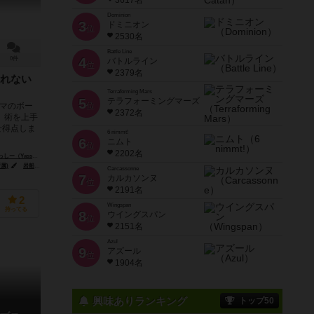
3617名
Dominion
3
ドミニオン
位
2530名
Battle Line
0件
4
バトルライン
位
2379名
れない
Terraforming Mars
5
テラフォーミングマーズ
マのボー
位
2372名
、術を上手
せ得点しま
6 nimmt!
6
ニムト
位
2202名
しー（Yassy）
属)
岩船ひろき
Carcassonne
7
カルカソンヌ
位
2191名
2
Wingspan
持ってる
8
ウイングスパン
位
2151名
Azul
9
アズール
位
1904名
興味ありランキング
トップ50