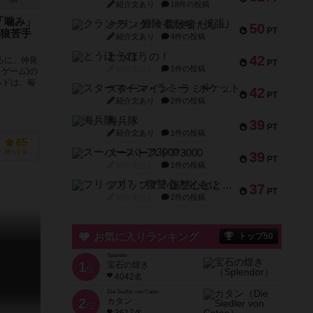
0件
紹介文あり
18件の投稿
「噛み」
クランク! ：冒険者たち（拡張）
50
PT
狼苦手
紹介文あり
4件の投稿
とうほうの！
42
ろに、仲良
PT
紹介文なし
1件の投稿
トゲーム)の
ルドは、毎
スターマイン・ラミー ポケット
42
PT
紹介文あり
2件の投稿
海兵隊
39
PT
紹介文あり
1件の投稿
65
スーパーストア3000
持ってる
39
PT
紹介文なし
1件の投稿
フリップ７：復讐心とともに
37
PT
紹介文なし
2件の投稿
お気に入りランキング
トップ50
Splendor
1
宝石の煌き
位
4042名
Die Siedler von Catan
2
カタン
位