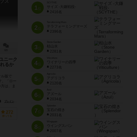
ブス
SCYTHE
1
サイズ -大鎌戦役-
位
2416名
Terraforming Mars
2
テラフォーミングマーズ
位
2396名
Stone Garden
3
枯山水
位
8件
2281名
Viticulture
のユニーク
4
ワイナリーの四季
位
れるか
2273名
Agricola
ナル版で
5
アグリコラ
位
す。「ロー
2120名
い方は、ま
Azul
6
アズール
位
2034名
ブレインゲームズ（Brain Games）
ゲームライト（Gamewright）
Splendor
7
宝石の煌き
位
272
2031名
持ってる
Wingspan
8
ウイングスパン
位
2007名