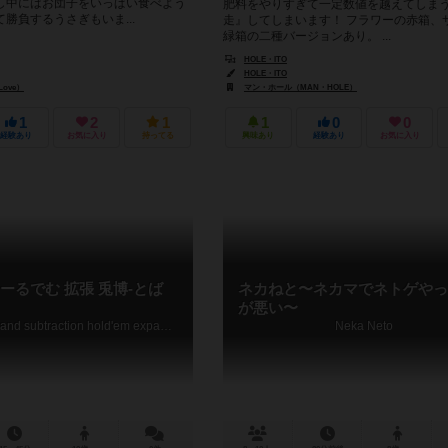
し中にはお団子をいっぱい食べよう
肥料をやりすぎて一定数値を越えてしま
勝負するうさぎもいま...
走』してしまいます！ フラワーの赤箱、
緑箱の二種バージョンあり。 ...
HOLE・ITO
HOLE・ITO
Love）
マン・ホール（MAN・HOLE）
1
2
1
1
0
0
経験あり
お気に入り
持ってる
興味あり
経験あり
お気に入り
ーるでむ 拡張 兎博-とば
ネカねと〜ネカマでネトゲやっ
が悪い〜
Multiplication and subtraction hold'em expansion TOBAKU
Neka Neto