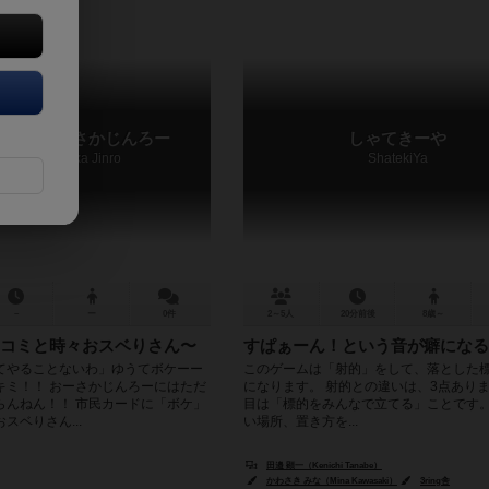
テ！！おーさかじんろー
しゃてきーや
otekote! Osaka Jinro
ShatekiYa
－
ー
0件
2～5人
20分前後
8歳～
コミと時々おスベりさん〜
すぱぁーん！という音が癖になる
てやることないわ」ゆうてボケーー
このゲームは「射的」をして、落とした
キミ！！ おーさかじんろーにはただ
になります。 射的との違いは、3点ありま
らんねん！！ 市民カードに「ボケ」
目は「標的をみんなで立てる」ことです。
スベりさん...
い場所、置き方を...
田邉 顕一（Kenichi Tanabe）
かわさき みな（Mina Kawasaki）
3ring舎