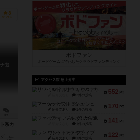
8
持ってる
ボドファン
ボードゲームに特化したクラウドファンディング
ナ栽
アクセス数 急上昇中
リワイルド：サウスアメリカ
552
PT
紹介文なし
2件の投稿
マーケットフレッシュ
170
PT
紹介文あり
1件の投稿
0件
ファイアー・ブルズ / 火牛陣
141
PT
紹介文なし
1件の投稿
ト系カ
ワン・トゥ・ファイブ
122
PT
ドゲーム。
紹介文あり
1件の投稿