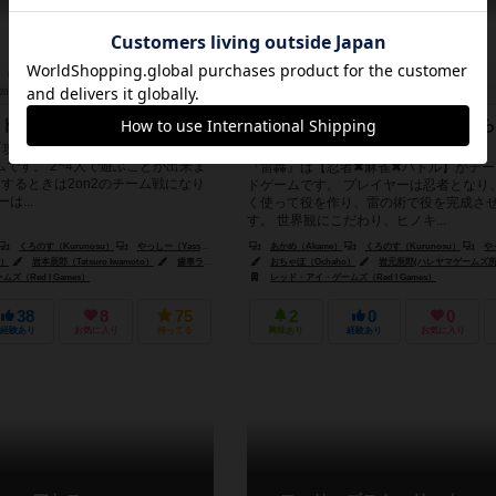
20～40分
7歳～
2件
2～4人
15～40分
14歳～
ドゲーム
飾りたくなるクオリティ！やめら
面白さ！
、『攻撃』『防御』『構築』の要素が
です。 2~4人で遊ぶことが出来ま
『雷轟』は【忍者✖麻雀✖バトル】がテー
するときは2on2のチーム戦になり
ドゲームです。 プレイヤーは忍者となり
は...
く使って役を作り、雷の術で役を完成さ
す。 世界観にこだわり、ヒノキ...
くろのす（Kurunosu）
やっしー（Yassy）
あかめ（Akame）
くろのす（Kurunosu）
やっ
o）
岩本辰郎（Tatsuro Iwamoto）
歯車ラプト（Raputo Haguruma）
おちゃほ（Ochaho）
岩元辰郎(ハレヤマゲームズ所
（Red I Games）
レッド・アイ・ゲームズ（Red I Games）
38
8
75
2
0
0
経験あり
お気に入り
持ってる
興味あり
経験あり
お気に入り