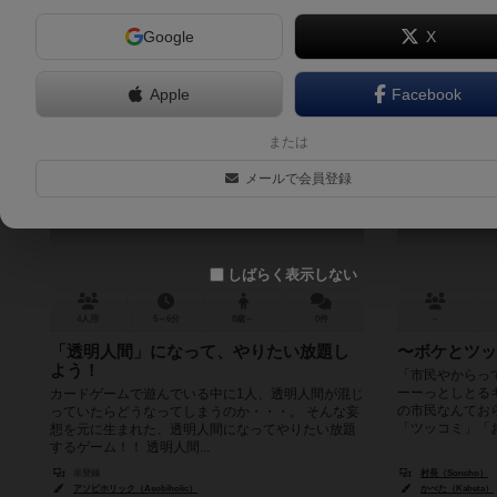
Google
X
Apple
Facebook
とーめーにんげんっていいなぁ。
コテコ
または
Tomeningentteiina
K
メールで会員登録
しばらく表示しない
4人用
5～6分
8歳～
0件
－
「透明人間」になって、やりたい放題し
〜ボケとツッ
よう！
「市民やからっ
ーーっとしとる
カードゲームで遊んでいる中に1人、透明人間が混じ
の市民なんてお
っていたらどうなってしまうのか・・・。 そんな妄
「ツッコミ」「お
想を元に生まれた、透明人間になってやりたい放題
するゲーム！！ 透明人間...
未登録
村長（Soncho）
アソビホリック（Asobiholic）
かべた（Kabeta）