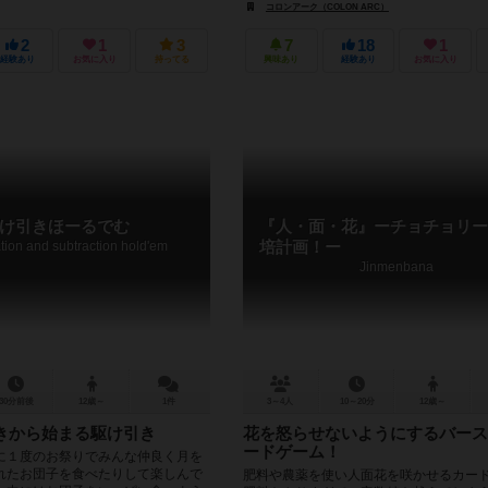
コロンアーク（COLON ARC）
2
1
3
7
18
1
経験あり
お気に入り
持ってる
興味あり
経験あり
お気に入り
け引きほーるでむ
『人・面・花』ーチョチョリー
ation and subtraction hold'em
培計画！ー
Jinmenbana
30分前後
12歳～
1件
3～4人
10～20分
12歳～
きから始まる駆け引き
花を怒らせないようにするバース
ードゲーム！
に１度のお祭りでみんな仲良く月を
れたお団子を食べたりして楽しんで
肥料や農薬を使い人面花を咲かせるカー