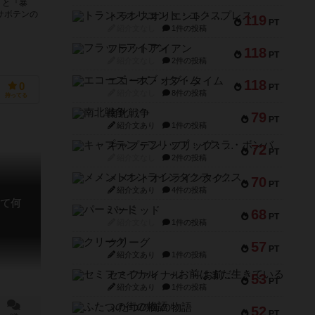
うと『暴
サボテンの
トランスオリエント・エクスプレス
119
PT
紹介文なし
1件の投稿
フラットアイアン
118
PT
紹介文なし
2件の投稿
エコーズ・オブ・タイム
118
0
PT
紹介文なし
8件の投稿
持ってる
南北戦争
79
PT
紹介文あり
1件の投稿
キャプテン・フリップ：イスラ・ボンバ
72
PT
紹介文なし
2件の投稿
メメントオンラインタクティクス
70
PT
紹介文あり
4件の投稿
て何
パーミッド
68
PT
紹介文なし
1件の投稿
クリーグ
57
PT
紹介文あり
1件の投稿
セミファイナル ～お前はまだ生きている～
53
PT
紹介文あり
1件の投稿
ふたつの街の物語
52
PT