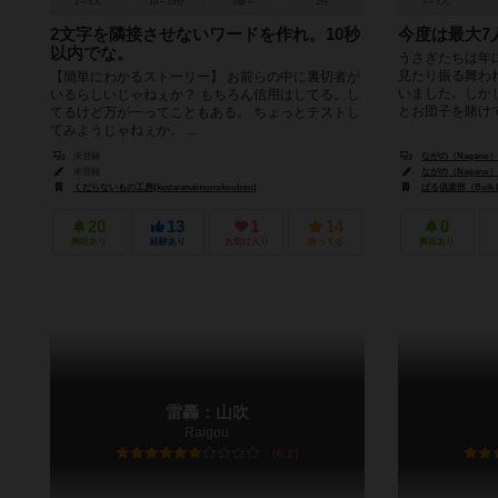
2～5人
10～15分
8歳～
2件
4～7人
2文字を隣接させないワードを作れ。10秒
今度は最大7
以内でな。
うさぎたちは年
見たり振る舞わ
【簡単にわかるストーリー】 お前らの中に裏切者が
いました。しか
いるらしいじゃねぇか？ もちろん信用はしてる。し
とお団子を賭けて
てるけど万が一ってこともある。 ちょっとテストし
てみようじゃねぇか。 ...
未登録
ながの（Nagano）
未登録
ながの（Nagano）
くだらないもの工房(kudaranaimonokoubou)
ばる倶楽部（Bulk 
20
13
1
14
0
興味あり
経験あり
お気に入り
持ってる
興味あり
雷轟：山吹
Raigou
6.1