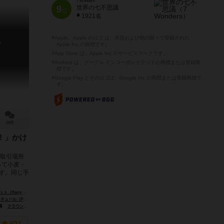
7 Wonders
9
世界の七不思議
位
1921名
※Apple、Apple のロゴ は、米国および他の国々で登録された
ト
Apple Inc.の商標です。
※App Store は、Apple Inc.のサービスマークです。
※Android は、グーグル インコーポレイテッドの商標または登録商
標です。
※Google Play とそのロゴは、Google Inc.の商標または登録商標で
す。
28件
！」かけ
品取引場所
って小麦・
す。同じ手
rry Gavitt）
ジョージ・パーカー（George S. Parker）
Paul Couture）
オリバー・ファグネア（Olivier Fagnère）
クラウン＆アンドリュー（Crown & Andrews Ltd.）