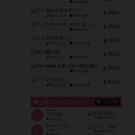
紹介文なし
2件の投稿
ガルフストライク
46
PT
紹介文あり
1件の投稿
エコーズ・オブ・タイム
45
PT
紹介文なし
8件の投稿
スカルキング
45
PT
紹介文あり
12件の投稿
海兵隊
45
PT
紹介文あり
1件の投稿
Bitter End ブタペスト救出作戦
45
PT
紹介文なし
1件の投稿
ドコジャン
42
PT
紹介文あり
10件の投稿
お気に入りランキング
トップ50
Splendor
1
宝石の煌き
位
4041名
Die Siedler von Catan
2
カタン
位