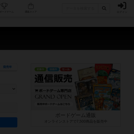
ログイン
カフェ/店舗
人気ボードゲーム
通販ストア
発売年
ます。マニュアルを読む時間や参加者へのルール説明時間は含まれていないため、初めて遊
できるよう、中世ファンタジー・クッキング・海賊同士の対決など、ゲームコンセプトを絞
にボードゲームに慣れている方向けの絞込機能です。例えば「ダイスロール」はランダム値
ボードゲーム通販
オンラインストアで7,500商品を販売中