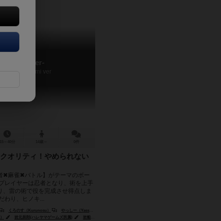
雷轟-極Ver-
Raigou: Kiwami ver
15～40分
14歳～
0件
クオリティ！やめられない
者✖麻雀✖バトル】がテーマのボー
 プレイヤーは忍者となり、術を上手
り、雷の術で役を完成させ得点しま
わり、ヒノキ...
くろのす（Kurunosu）
やっしー（Yassy）
o）
岩元辰郎(ハレヤマゲームズ所属)
岩船ひろき