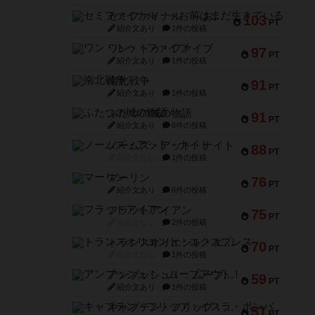
セミファイナル ～お前はまだ生きている～
103
PT
紹介文あり
1件の投稿
ワン・トゥ・ファイブ
97
PT
紹介文あり
1件の投稿
南北戦争
91
PT
紹介文あり
1件の投稿
ふたつの城の物語
91
PT
紹介文あり
6件の投稿
ノームズ・アット・ナイト
88
PT
紹介文なし
1件の投稿
マーリン
76
PT
紹介文あり
6件の投稿
フラットアイアン
75
PT
紹介文なし
2件の投稿
トランスオリエント・エクスプレス
70
PT
紹介文なし
1件の投稿
アンブッシュ！：ムーブアウト！
59
PT
紹介文あり
1件の投稿
キャプテン・フリップ：イスラ・ボンバ
51
PT