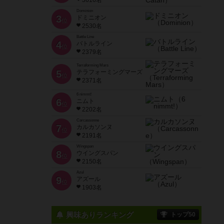
3616名
Dominion
3
ドミニオン
位
2530名
Battle Line
4
バトルライン
位
2379名
Terraforming Mars
5
テラフォーミングマーズ
位
2371名
6 nimmt!
6
ニムト
位
2202名
Carcassonne
7
カルカソンヌ
位
2191名
Wingspan
8
ウイングスパン
位
2150名
Azul
9
アズール
位
1903名
興味ありランキング
トップ50