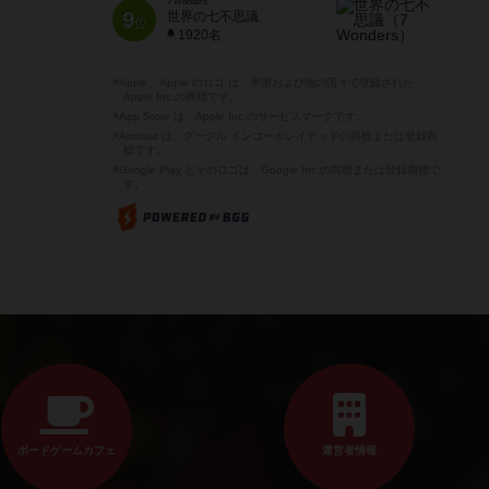
7 Wonders
9
世界の七不思議
位
1920名
※Apple、Apple のロゴ は、米国および他の国々で登録された
Apple Inc.の商標です。
※App Store は、Apple Inc.のサービスマークです。
※Android は、グーグル インコーポレイテッドの商標または登録商
標です。
※Google Play とそのロゴは、Google Inc.の商標または登録商標で
す。
ボードゲームカフェ
運営者情報