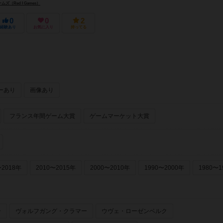
（Red I Games）
0
0
2
経験あり
お気に入り
持ってる
ーあり
画像あり
フランス年間ゲーム大賞
ゲームマーケット大賞
〜2018年
2010〜2015年
2000〜2010年
1990〜2000年
1980〜1
ー
ヴォルフガング・クラマー
ウヴェ・ローゼンベルク