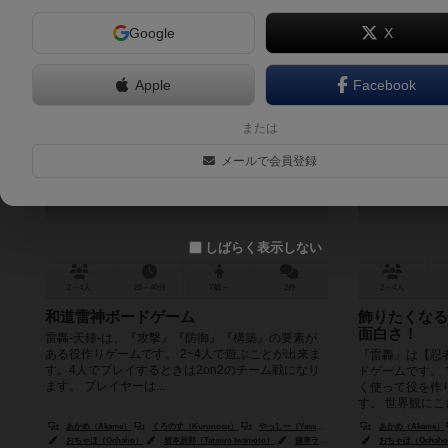
Google
X
Apple
Facebook
雷轟-天鐘-
または
RAIGO -TENSHO-
メールで会員登録
6.1
しばらく表示しない
2～4人
20～40分
7歳～
2件
2～4人
和道雷神ボードゲーム
飾りたくなる
面白さ！
雷轟-天鐘-は、『攻撃』『防御』『構築』の要素が
ある役作りゲームです。 2~4人で遊ぶことが出来ま
『雷轟』は【忍
す。4人でプレイするときは2on2のチーム戦になり
ドゲームです。
ます。 プレイヤーは...
く使って役を作
す。 世界観にこだ
あかめ（Akame）
くろのす（Kurunosu）
やっしー（Yassy）
あかめ（Akame）
おちゃほ（Ochaho）
岩本辰郎（Tatsuro Iwamoto）
歯車ラプト（Raputo Haguruma）
おちゃほ（Ochah