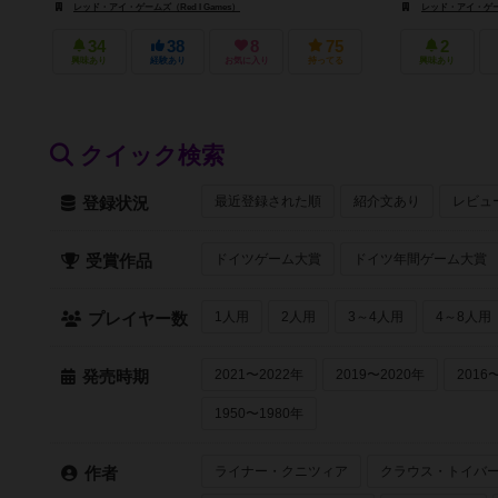
レッド・アイ・ゲームズ（Red I Games）
レッド・アイ・ゲームズ
34
38
8
75
2
興味あり
経験あり
お気に入り
持ってる
興味あり
クイック検索
最近登録された順
紹介文あり
レビュ
登録状況
ドイツゲーム大賞
ドイツ年間ゲーム大賞
受賞作品
1人用
2人用
3～4人用
4～8人用
プレイヤー数
2021〜2022年
2019〜2020年
2016
発売時期
1950〜1980年
ライナー・クニツィア
クラウス・トイバ
作者