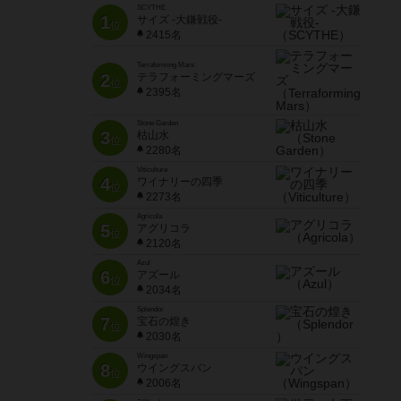
SCYTHE
1
サイズ -大鎌戦役-
位
2415名
Terraforming Mars
2
テラフォーミングマーズ
位
2395名
Stone Garden
3
枯山水
位
2280名
Viticulture
4
ワイナリーの四季
位
2273名
Agricola
5
アグリコラ
位
2120名
Azul
6
アズール
位
2034名
Splendor
7
宝石の煌き
位
2030名
Wingspan
8
ウイングスパン
位
2006名