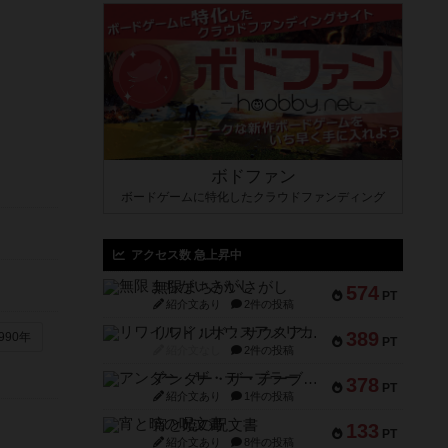
ボドファン
ボードゲームに特化したクラウドファンディング
アクセス数 急上昇中
無限まちがいさがし
574
PT
紹介文あり
2件の投稿
リワイルド：サウスアメリカ
389
990年
PT
紹介文なし
2件の投稿
アンダー・ザ・テーブラー
378
PT
紹介文あり
1件の投稿
宵と暁の呪文書
133
PT
紹介文あり
8件の投稿