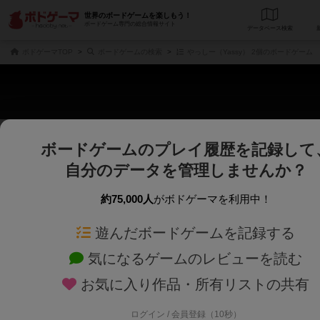
世界のボードゲームを楽しもう！
ボードゲーム専門の総合情報サイト
データベース
検
ボドゲーマTOP
ボードゲームの検索
やっしー（Yassy） 2個のボードゲーム
ボードゲームのプレイ履歴を記録して
さくさく表示
じっくり表示
自分のデータを管理しませんか？
商品名、商品説明文、デザイナー名、テーマ名、メカニクス名を対象にフリー
ゲームデザイナー名を指定して
フリーワード
ゲームデザイナー
約75,000人
がボドゲーマを利用中！
遊んだボードゲームを記録する
対象年齢を指定します。
世界観や登場人
対象年齢
テーマ/フレー
気になるゲームのレビューを読む
お気に入り作品・所有リストの共有
ログイン / 会員登録（10秒）