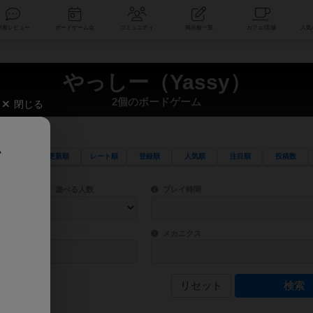
索
新着レビュー
ボードゲーム会
コミュニティ
掲示板一覧
やっしー（Yassy）
2個のボードゲーム
閉じる
、
更新順
レート順
登録順
人気順
注目順
投稿数
ワード検索ができます。
検索できます。
プレイ対象人数に含まれるボードゲームを指定します。
目安となる所要時間を指定することができ
遊べる人数
プレイ時間
物などモチーフ・ストーリーを指定することができます。直感的にゲームシステムを理解
ゲーム性を構成するコアシステムです。主
バー
メカニクス
リセット