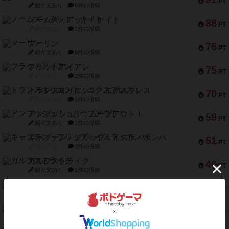
PT
紹介文あり
6件の投稿
ノームズ・アット・ナイト
88
PT
紹介文なし
1件の投稿
マーリン
76
PT
紹介文あり
6件の投稿
フラットアイアン
75
PT
紹介文なし
2件の投稿
トランスオリエント・エクスプレス
70
PT
紹介文なし
1件の投稿
アンブッシュ！：ムーブアウト！
59
PT
紹介文あり
1件の投稿
キャプテン・フリップ：イスラ・ボンバ
51
PT
紹介文なし
2件の投稿
ガルフストライク
46
PT
紹介文あり
1件の投稿
エコーズ・オブ・タイム
45
PT
紹介文なし
8件の投稿
スカルキング
45
PT
紹介文あり
12件の投稿