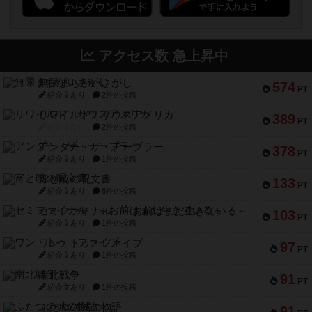
アクセス数 急上昇中
無限まちがいさがし
574
PT
紹介文あり
2件の投稿
リワイルド：サウスアメリカ
389
PT
紹介文なし
2件の投稿
アンダー・ザ・テーブラー
378
PT
紹介文あり
1件の投稿
宵と暁の呪文書
133
PT
紹介文あり
8件の投稿
セミファイナル ～お前はまだ生きている～
103
PT
紹介文あり
1件の投稿
ワン・トゥ・ファイブ
97
PT
紹介文あり
1件の投稿
南北戦争
91
PT
紹介文あり
1件の投稿
ふたつの城の物語
91