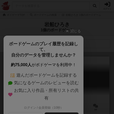
ログイン
ボドゲーマTOP
ボードゲームの検索
岩船ひろき 1個のボードゲーム
岩船ひろき
1個のボードゲーム
閉じる
ボードゲームのプレイ履歴を記録し
検索メニュー
て、
自分のデータを管理しませんか？
約75,000人
がボドゲーマを利用中！
遊んだボードゲームを記録する
雷轟-極Ver-
気になるゲームのレビューを読む
Raigou: Kiwami ver
お気に入り作品・所有リストの共
有
ログイン / 会員登録（10秒）
2～4人
15～40分
14歳～
0件