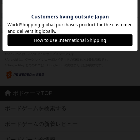
海兵隊
45
PT
紹介文あり
1件の投稿
Bitter End ブタペスト救出作戦
45
PT
紹介文なし
1件の投稿
ドコジャン
42
PT
紹介文あり
10件の投稿
※Apple、Apple のロゴ は、米国および他の国々で登録されたApple Inc.の商標です。
※App Store は、Apple Inc.のサービスマークです。
※Android は、グーグル インコーポレイテッドの商標または登録商標です。
※Google Play とそのロゴは、Google Inc.の商標または登録商標です。
ボドゲーマTOP
ボードゲームを検索する
ボードゲームの新着レビュー
ボードゲーム会情報