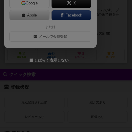
Google
X
飾りたくなるクオリティ！やめられない面白さ！
『雷轟』は【忍者✖麻雀✖バトル】がテーマのボードゲームです。 プ
レイヤーは忍者となり、術を上手く使って役を作り、雷の術で役を完
Apple
Facebook
成させ得点します。 世界観にこだわり、ヒノキ...
または
あかめ（Akame）
くろのす（Kurunosu）
やっしー（Yassy）
おちゃほ（Ochaho）
岩元辰郎(ハレヤマゲームズ所属)
岩船ひ
メールで会員登録
レッド・アイ・ゲームズ（Red I Games）
2
0
0
2
興味あり
経験あり
お気に入り
持ってる
しばらく表示しない
クイック検索
登録状況
最近登録された順
紹介文あり
レビューあり
画像あり