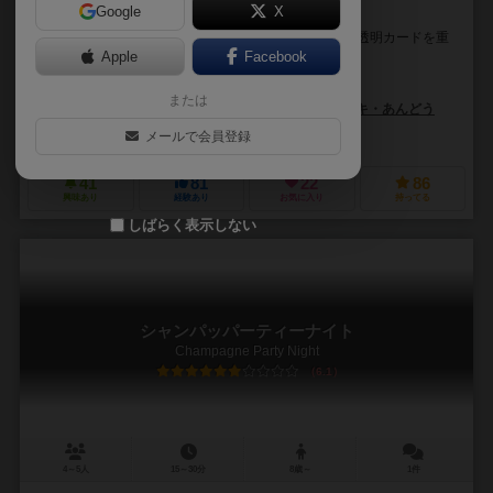
Google
X
そのドールには魂が宿る
プレイヤーは職人となり、ドールを制作しましょう。 透明カードを重
ねてあなただけのドールが作れます。
Apple
Facebook
はかんぼ（Hakanbo）
または
はかんぼ（Hakanbo）
ねこ（Neko）
トキ・あんどう
ジョイアブル（Joyable）
メールで会員登録
41
81
22
86
興味あり
経験あり
お気に入り
持ってる
しばらく表示しない
シャンパッパーティーナイト
Champagne Party Night
6.1
4～5人
15～30分
8歳～
1件