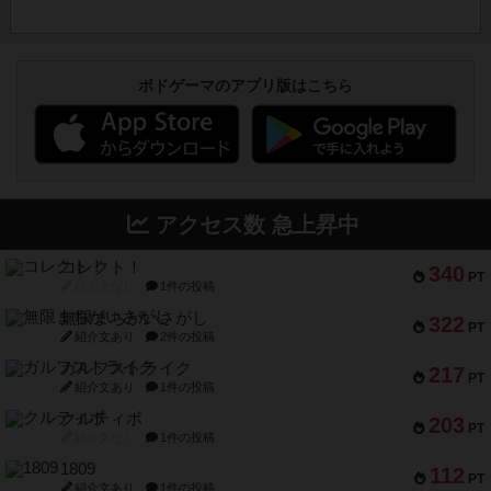
ボドゲーマのアプリ版はこちら
アクセス数 急上昇中
コレクト！
340
PT
紹介文なし
1件の投稿
無限まちがいさがし
322
PT
紹介文あり
2件の投稿
ガルフストライク
217
PT
紹介文あり
1件の投稿
クルティボ
203
PT
紹介文なし
1件の投稿
1809
112
PT
紹介文あり
1件の投稿