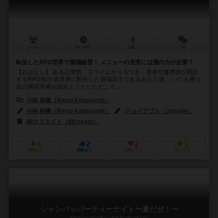
3～4人
60～90分
13歳～
1件
転生したRPG世界で酒場経営！ メニューの充実には酒の力が必要？
【おはなし】 ある日突然、スライムがうろつき、勇者や魔導師が闊歩
するRPG風の 異世界に転生した酒場店主であるあなた達。 いつも通り
店の開店準備を始めようとしたところ…...
小林 林檎（Ringo Kobayashi）
小林 林檎（Ringo Kobayashi）
ジョイアブル（Joyable）
88クリエイト（88create）
6
2
2
3
興味あり
経験あり
お気に入り
持ってる
シャンパッパーティーナイト〜夏だぜ！〜