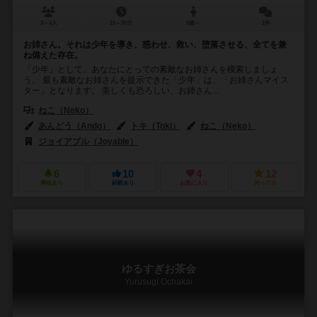
3～4人
15～30分
8歳～
1件
お姉さん。それは少年を導き、惑わせ、救い、堕落させる、全てを兼
ね備えた存在。
「少年」として、あなたにとっての素敵なお姉さんを模索しましょ
う。 最も素敵なお姉さんを提示できた「少年」は、「お姉さんマイス
ター」となります。 美しくも恐ろしい、お姉さん...
ねこ（Neko）
あんどう（Ando）
トキ（Toki）
ねこ（Neko）
ジョイアブル（Joyable）
6
10
4
12
興味あり
経験あり
お気に入り
持ってる
ゆるすぎお茶会
Yurusugi Ochakai