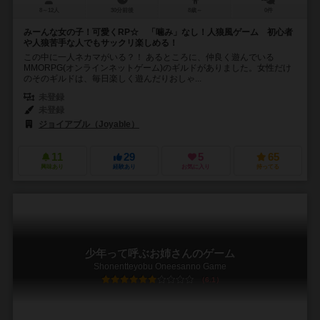
8～12人
30分前後
8歳～
0件
みーんな女の子！可愛くRP☆ 「噛み」なし！人狼風ゲーム 初心者
や人狼苦手な人でもサックリ楽しめる！
この中に一人ネカマがいる？！ あるところに、仲良く遊んでいる
MMORPG(オンラインネットゲーム)のギルドがありました。女性だけ
のそのギルドは、毎日楽しく遊んだりおしゃ...
未登録
未登録
ジョイアブル（Joyable）
11
29
5
65
興味あり
経験あり
お気に入り
持ってる
少年って呼ぶお姉さんのゲーム
Shonentteyobu Oneesanno Game
6.1