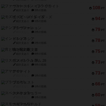
ファースト・イン・フライト
108
PT
紹介文あり
3件の投稿
モズビ－ズ・レイダ－ズ
94
PT
紹介文あり
1件の投稿
テンプテーション
79
PT
紹介文なし
2件の投稿
インドネシア
78
PT
紹介文あり
2件の投稿
宵と暁の呪文書
75
PT
紹介文あり
8件の投稿
リスボン・トラム 28
73
PT
紹介文あり
9件の投稿
アマナイト
73
PT
紹介文なし
1件の投稿
ブラヴェスト
66
PT
紹介文なし
1件の投稿
スペクタキュラー
60
PT
紹介文なし
1件の投稿
スモールワールド
59