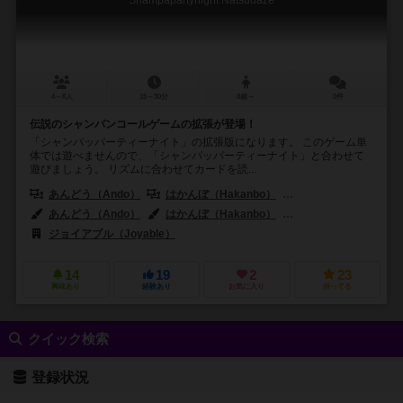
Shampapartynight Natsudaze
4～8人
15～30分
8歳～
0件
伝説のシャンパンコールゲームの拡張が登場！
「シャンパッパーティーナイト」の拡張版になります。 このゲーム単
体では遊べませんので、「シャンパッパーティーナイト」と合わせて
遊びましょう。 リズムに合わせてカードを読...
あんどう（Ando）
はかんぼ（Hakanbo）
ねこ（Neko）
あんどう（Ando）
はかんぼ（Hakanbo）
ねこ（Neko）
ジョイアブル（Joyable）
14
19
2
23
興味あり
経験あり
お気に入り
持ってる
クイック検索
登録状況