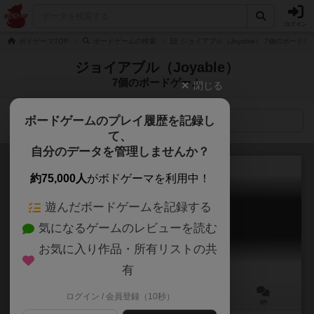
ログイン
ボドゲーマTOP
ボードゲームの検索
ジョイアブル（Joyable） 7個のボードゲ
ジョイアブル（Joyable）
7個のボードゲーム
閉じる
ボードゲームのプレイ履歴を記録し
検索メニュー
て、
自分のデータを管理しませんか？
約75,000人
がボドゲーマを利用中！
遊んだボードゲームを記録する
ドール工房と気まぐれな魔女
気になるゲームのレビューを読む
Doll Kobo to Kimagurena Majo
6.5
お気に入り作品・所有リストの共
有
ログイン / 会員登録（10秒）
2～4人
60～80分
8歳～
3件