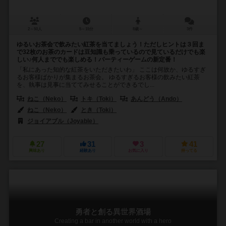
2～50人
5～15分
8歳～
3件
ゆるいお茶会で飲みたい紅茶を当てましょう！ただしヒントは３回ま
で32枚のお茶のカードは豆知識も乗っているので見ているだけでも楽
しい♪何人まででも楽しめる！パーティーゲームの新定番！
「私にあった知的な紅茶をいただきたいわ」 ここは何故か、ゆるすぎ
るお客様ばかりが集まるお茶会。 ゆるすぎるお客様の飲みたい紅茶
を、執事は見事に当ててみせることができるでし...
ねこ（Neko）
トキ（Toki）
あんどう（Ando）
ねこ（Neko）
とき（Toki）
ジョイアブル（Joyable）
27
31
3
41
興味あり
経験あり
お気に入り
持ってる
勇者と創る異世界酒場
Creating a bar in another world with a hero