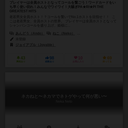
プレイヤーは全員ホストとなってコールを繋ごう！ワードカードをい
ち早く使い切れ！みんなでワイワイ！大騒ぎPA★RI★PI THE
GREATEST HITS
老若男女全員ホスト！？コールを繋いでNo.1ホストを目指せ！！ こ
こは老若男女、全員ホストの世界。 プレイヤーは全員ホストとなって
シャンパンコールを盛り上げ、姫様に...
あんどう（Ando）
ねこ（Neko）
はかんぼ（Hakanbo）
未登録
ジョイアブル（Joyable）
43
98
10
69
興味あり
経験あり
お気に入り
持ってる
ネカねと〜ネカマでネトゲやって何が悪い〜
Neka Neto