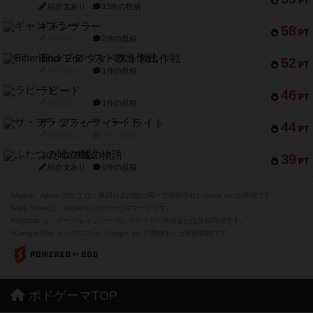
PT
紹介文あり
13件の投稿
ギャンブラー
58
PT
紹介文なし
2件の投稿
Bitter End ブタペスト救出作戦
52
PT
紹介文なし
1件の投稿
ラピード
46
PT
紹介文なし
1件の投稿
ザ・フラッフィー・ライト
44
PT
紹介文なし
0件の投稿
ふたつの城の物語
39
PT
紹介文あり
6件の投稿
※Apple、Apple のロゴ は、米国および他の国々で登録されたApple Inc.の商標です。
※App Store は、Apple Inc.のサービスマークです。
※Android は、グーグル インコーポレイテッドの商標または登録商標です。
※Google Play とそのロゴは、Google Inc.の商標または登録商標です。
ボドゲーマTOP