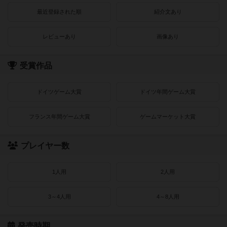
最近登録された順
紹介文あり
レビューあり
画像あり
受賞作品
ドイツゲーム大賞
ドイツ年間ゲーム大賞
フランス年間ゲーム大賞
ゲームマーケット大賞
プレイヤー数
1人用
2人用
3～4人用
4～8人用
発売時期