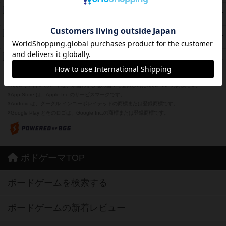
海兵隊
45
PT
紹介文あり
1件の投稿
Bitter End ブタペスト救出作戦
45
PT
紹介文なし
1件の投稿
ドコジャン
42
PT
紹介文あり
10件の投稿
※Apple、Apple のロゴ は、米国および他の国々で登録されたApple Inc.の商標です。
※App Store は、Apple Inc.のサービスマークです。
※Android は、グーグル インコーポレイテッドの商標または登録商標です。
※Google Play とそのロゴは、Google Inc.の商標または登録商標です。
ボドゲーマTOP
ボードゲームを検索する
ボードゲームの新着レビュー