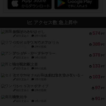
アクセス数 急上昇中
無限まちがいさがし
574
PT
紹介文あり
2件の投稿
リワイルド：サウスアメリカ
389
PT
紹介文なし
2件の投稿
アンダー・ザ・テーブラー
378
PT
紹介文あり
1件の投稿
宵と暁の呪文書
133
PT
紹介文あり
8件の投稿
セミファイナル ～お前はまだ生きている～
103
PT
紹介文あり
1件の投稿
ワン・トゥ・ファイブ
97
PT
紹介文あり
1件の投稿
南北戦争
91
PT
紹介文あり
1件の投稿