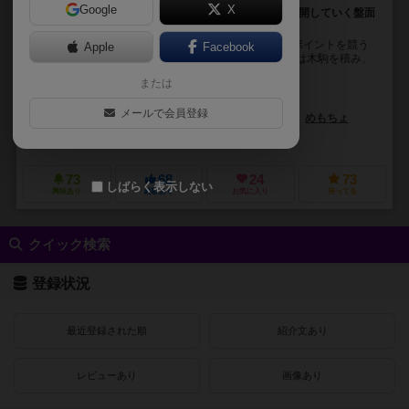
Google
X
木製駒の手触りに 中二心をくすぐる世界観 立体的に展開していく盤面
幅広い戦術 ！！
雷轟【-山吹-】は… ポーカーや麻雀のように役を作りポイントを競う
Apple
Facebook
セットコレクションゲームです。 役を成立させる為には木駒を積み、
塔を建てて、雷の術で解放しなければいけま...
または
あかめ
くろのす
やっしー
メールで会員登録
おちゃほ
岩元辰郎(ハレヤマゲームズ所属)
めもちょ
レッド・アイ・ゲームズ（Red I Games）
73
68
24
73
しばらく表示しない
興味あり
経験あり
お気に入り
持ってる
クイック検索
登録状況
最近登録された順
紹介文あり
レビューあり
画像あり