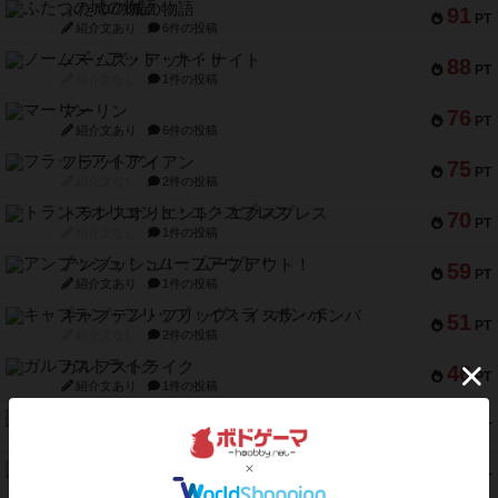
ふたつの城の物語
91
PT
紹介文あり
6件の投稿
ノームズ・アット・ナイト
88
PT
紹介文なし
1件の投稿
マーリン
76
PT
紹介文あり
6件の投稿
フラットアイアン
75
PT
紹介文なし
2件の投稿
トランスオリエント・エクスプレス
70
PT
紹介文なし
1件の投稿
アンブッシュ！：ムーブアウト！
59
PT
紹介文あり
1件の投稿
キャプテン・フリップ：イスラ・ボンバ
51
PT
紹介文なし
2件の投稿
ガルフストライク
46
PT
紹介文あり
1件の投稿
エコーズ・オブ・タイム
45
PT
紹介文なし
8件の投稿
スカルキング
45
PT
紹介文あり
12件の投稿