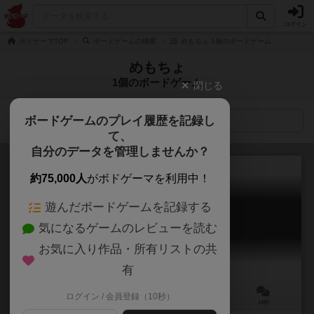
ログイン
ボドゲーマTOP
ボードゲームの検索
めもちょ 1個のボードゲーム
めもちょ
1個のボードゲーム
閉じる
ボードゲームのプレイ履歴を記録し
検索メニュー
て、
自分のデータを管理しませんか？
約75,000人
がボドゲーマを利用中！
遊んだボードゲームを記録する
雷轟：山吹
気になるゲームのレビューを読む
Raigou
6.1
お気に入り作品・所有リストの共
有
ログイン / 会員登録（10秒）
2～4人
15～40分
14歳～
14件