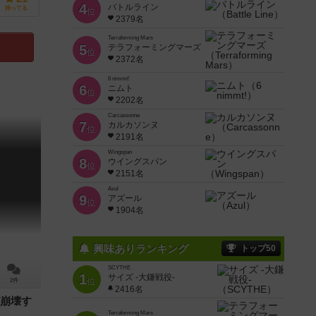
4
バトルライン
持ってる
位
2379名
Terraforming Mars
5
テラフォーミングマーズ
位
2372名
6 nimmt!
6
ニムト
位
2202名
Carcassonne
7
カルカソンヌ
位
2191名
Wingspan
8
ウイングスパン
位
2151名
Azul
9
アズール
位
1904名
興味ありランキング
トップ50
SCYTHE
1
サイズ -大鎌戦役-
位
2件
2416名
崩壊す
Terraforming Mars