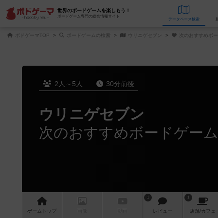
世界のボードゲームを楽しもう！
ボードゲーム専門の総合情報サイト
データベース
検
ボドゲーマTOP
ボードゲームの検索
ウリニゲセブン
次のおすすめボー
2人～5人
30分前後
ウリニゲセブン
次のおすすめボードゲー
1
1
ゲーム
トップ
画像
動画
レビュー
店舗/
カフェ