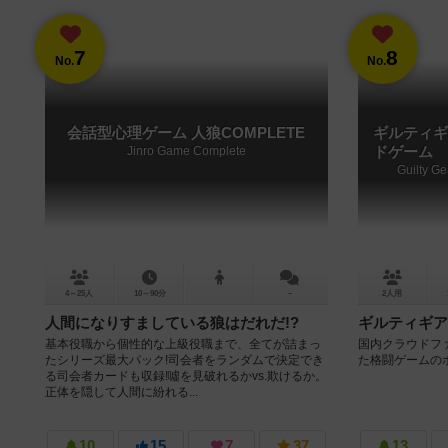
7
8
No.
No.
会話型心理ゲーム 人狼COMPLETE
ギルティギ
Jinro Game Complete
ドゲーム
Guilty G
4～25人
10～90分
－
2人用
人間になりすましている狼はだれだ!?
ギルティギア
基本役職から個性的な上級役職まで、全てが詰まっ
国内クラウドファ
たシリーズ最大パック!司会者をランダムで決定でき
た格闘ゲームの
る司会者カードも収録!噓を見破れるかvs.欺けるか。
正体を隠して人間に紛れる...
10
15
7
37
13