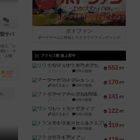
12件
ボドファン
型サバ
ボードゲームに特化したクラウドファンディング
の住人「シ
の戦い、そ
アクセス数 急上昇中
た「人間
..
リワイルド：サウスアメリカ
552
PT
紹介文なし
2件の投稿
317
持ってる
マーケットフレッシュ
170
PT
紹介文あり
1件の投稿
ん
ファイアー・ブルズ / 火牛陣
141
PT
紹介文なし
1件の投稿
ワン・トゥ・ファイブ
122
PT
紹介文あり
1件の投稿
トランスオリエント・エクスプレス
119
PT
紹介文なし
1件の投稿
フラットアイアン
118