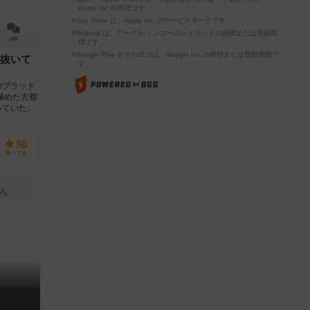
Apple Inc.の商標です。
※App Store は、Apple Inc.のサービスマークです。
※Android は、グーグル インコーポレイテッドの商標または登録商
4件
標です。
※Google Play とそのロゴは、Google Inc.の商標または登録商標で
抜いて
す。
のブラッド
極めた古都
っていた。
50
持ってる
ん