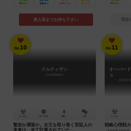
興味あり
経験あり
お気に入り
持ってる
興味あり
通販
再入荷までお待ち下さい
10
11
No.
No.
クルティザン
オーバード
Courtisans
ュ
OVER 
2～5人
20～30分
8歳～
5件
1～4人
繁栄か凋落か。女王を取り巻く宮廷人の
戦略心理戦カ
未来は、全て計算されていた…
『OVER DRI