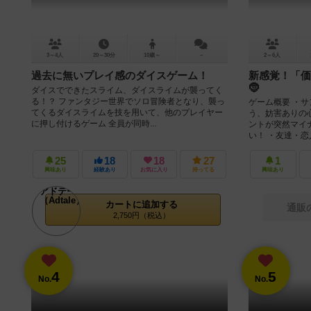
3～4人
20～30分
10歳～
－
2～6人
過去に無いプレイ感のダイスゲーム！
新感覚！「価
🤶
ダイスでできたスライム、ダイスライムが襲ってく
る！？ ファンタジー世界でソロ冒険者となり、襲っ
ゲーム概要 ・
てくるダイスライムを技を用いて、他のプレイヤー
う、妨害ありの
に押し付けるゲーム 全員が同時...
ントが突然マイ
い！ ・友達・恋人
25
18
18
27
1
興味あり
経験あり
お気に入り
持ってる
興味あり
カートに追加する
通販
2,750円（税込）
4
5
No.
No.