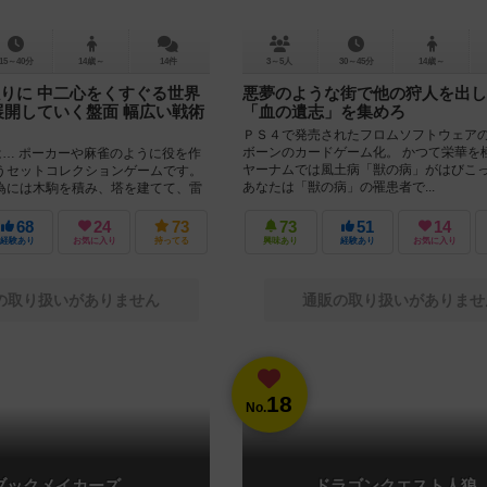
15～40分
14歳～
14件
3～5人
30～45分
14歳～
りに 中二心をくすぐる世界
悪夢のような街で他の狩人を出し
展開していく盤面 幅広い戦術
「血の遺志」を集めろ
ＰＳ４で発売されたフロムソフトウェア
ボーンのカードゲーム化。 かつて栄華を
は… ポーカーや麻雀のように役を作
ヤーナムでは風土病「獣の病」がはびこ
うセットコレクションゲームです。
あなたは「獣の病」の罹患者で...
為には木駒を積み、塔を建てて、雷
ればいけま...
68
24
73
73
51
14
経験あり
お気に入り
持ってる
興味あり
経験あり
お気に入り
の取り扱いがありません
通販の取り扱いがありませ
18
No.
ブックメイカーズ
ドラゴンクエスト人狼