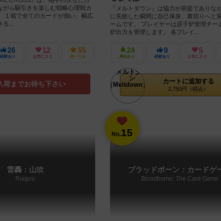
ながら駆引きを楽しむ戦略心理戦カ
『メルトダウン』は協力が前提でありな
。 １箱で全てのカードが揃い、幅広
に失敗した瞬間に自己保身、裏切りへと
...
ームです。 プレイヤーは原子炉管理チー
炉出力を管理します。 各プレイ...
26
12
55
24
9
5
経験あり
お気に入り
持ってる
興味あり
経験あり
お気に入り
カートに追加する
入荷までお待ち下さい
2,750円（税込）
15
No.
雷轟：山吹
ブラッドボーン：カードゲ
Raigou
Bloodborne: The Card Game