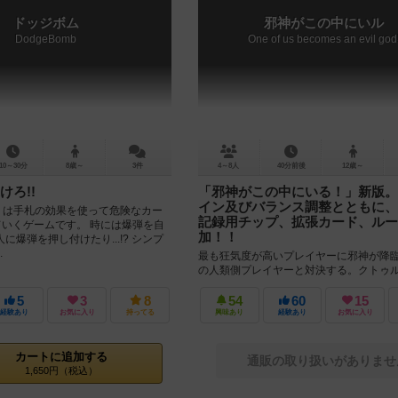
ドッジボム
邪神がこの中にいル
DodgeBomb
One of us becomes an evil god
10～30分
8歳～
3件
4～8人
40分前後
12歳～
けろ!!
「邪神がこの中にいる！」新版。
イン及びバランス調整とともに、
mb』は手札の効果を使って危険なカー
記録用チップ、拡張カード、ルー
ていくゲームです。 時には爆弾を自
加！！
に爆弾を押し付けたり...!? シンプ
.
最も狂気度が高いプレイヤーに邪神が降
の人類側プレイヤーと対決する。クトゥ
隠匿ゲーム「邪神がこの中にいる！」が
復活。 カードのリデザイン、ゲーム...
5
3
8
54
60
15
経験あり
お気に入り
持ってる
興味あり
経験あり
お気に入り
カートに追加する
通販の取り扱いがありませ
1,650円（税込）