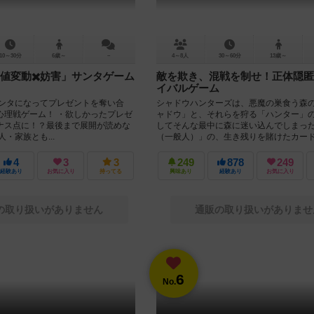
10～30分
6歳～
－
4～8人
30～60分
13歳～
値変動✖️妨害」サンタゲーム
敵を欺き、混戦を制せ！正体隠匿
イバルゲーム
サンタになってプレゼントを奪い合
シャドウハンターズは、悪魔の巣食う森
心理戦ゲーム！ ・欲しかったプレゼ
ャドウ」と、それらを狩る「ハンター」
ナス点に！？最後まで展開が読めな
してそんな最中に森に迷い込んでしまっ
・家族とも...
（一般人）」の、生き残りを賭けたカード.
4
3
3
249
878
249
経験あり
お気に入り
持ってる
興味あり
経験あり
お気に入り
の取り扱いがありません
通販の取り扱いがありませ
6
No.