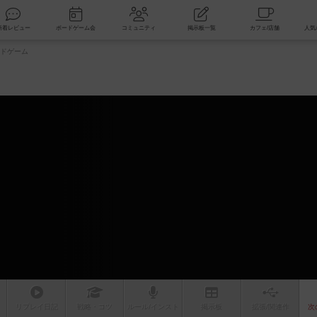
索
新着レビュー
ボードゲーム会
コミュニティ
掲示板一覧
ドゲーム
ム
リプレイ
日記
戦略
・コツ
ルール
/インスト
掲示板
拡張/関連
作
次