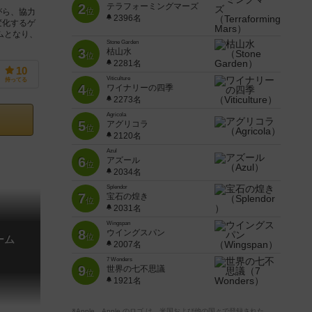
2
テラフォーミングマーズ
位
がら、協力
2396名
変化するゲ
ムとなり、
Stone Garden
3
枯山水
位
2281名
10
Viticulture
持ってる
4
ワイナリーの四季
位
2273名
Agricola
5
アグリコラ
位
2120名
Azul
6
アズール
位
2034名
Splendor
7
宝石の煌き
位
2031名
Wingspan
8
ウイングスパン
位
ーム
2007名
7 Wonders
9
世界の七不思議
位
1921名
※Apple、Apple のロゴ は、米国および他の国々で登録された