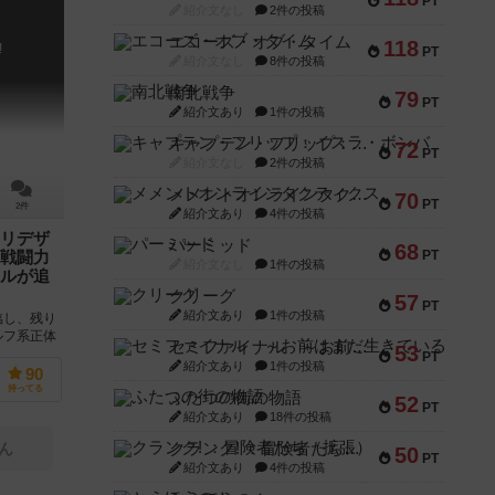
PT
紹介文なし
2件の投稿
エコーズ・オブ・タイム
118
!
PT
紹介文なし
8件の投稿
南北戦争
79
PT
紹介文あり
1件の投稿
キャプテン・フリップ：イスラ・ボンバ
72
PT
紹介文なし
2件の投稿
メメントオンラインタクティクス
70
PT
2件
紹介文あり
4件の投稿
リデザ
パーミッド
68
PT
戦闘力
紹介文なし
1件の投稿
ルが追
クリーグ
57
PT
紹介文あり
1件の投稿
臨し、残り
ルフ系正体
セミファイナル ～お前はまだ生きている～
53
新版として
PT
紹介文あり
1件の投稿
90
持ってる
ふたつの街の物語
52
PT
紹介文あり
18件の投稿
クランク! ：冒険者たち（拡張）
ん
50
PT
紹介文あり
4件の投稿