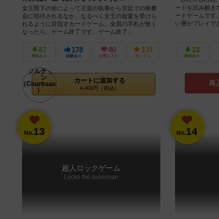
ードを読み解き
女王陛下の命によって王室の執事から宮廷での晩餐
ードゲームです
会に招待されるなか、なるべく女王の寵愛を受けら
い層がプレイできる
れるように目指すカードゲーム。全員の手札が無く
なったら、ゲーム終了です。ゲーム終了...
87
178
40
131
33
興味あり
経験あり
お気に入り
持ってる
興味あり
カートに追加する
再
4,400円（税込）
13
14
No.
No.
超人ロックゲーム
Locke the superman