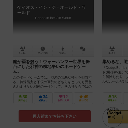
ケイオス・イン・ジ・オールド・ワ
ールド
Chaos in the Old World
3～4人
60～120分
13歳～
－
3～6人
魔が覇を競う！ウォーハンマー世界を舞
集めるな、避
台にした邪神の領地争いのボードゲー
『DodgeBo
ム。
ド(爆弾)を避け
ら解除したり、人
このボードゲームでは、混沌の邪悪な神々を担当す
ルなルールだけ..
る。特殊能力と下僕の軍勢のどちらをとっても異色
きわまりない邪神の一柱として、その神ならではの
邪悪さや戦力を駆使してオールドワール...
30
34
12
49
15
興味あり
経験あり
お気に入り
持ってる
興味あり
再入荷までお待ち下さい