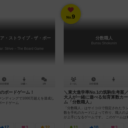
9
No.
ア・ストライブ - ザ・ボー
分数職人
Bunsu Shokunin
ear: Strive – The Board Game
15分前後
14歳～
1件
2～4人
10分前後
のボードゲーム！
＼東大進学率No.1の筑駒生考案
大人が一緒に遊べる知育算数カー
ンディングで1000万超えを達成し
ム「分数職人」
ボードゲーム
「分数職人」はサイコロで指定されたラ
数を手札のカードによって作り、職人の
が上手になるゲームです。 このゲームは
No.1を誇る進学校”筑波大学附...
17
3
32
11
10
3