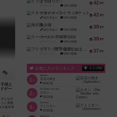
とうほうの！
42
PT
紹介文なし
1件の投稿
スターマイン・ラミー ポケット
42
PT
紹介文あり
2件の投稿
海兵隊
39
PT
紹介文あり
1件の投稿
スーパーストア3000
39
PT
紹介文なし
1件の投稿
フリップ７：復讐心とともに
37
PT
紹介文なし
2件の投稿
お気に入りランキング
トップ50
Splendor
－
1
宝石の煌き
位
4042名
／子供と
ドゲー
Die Siedler von Catan
2
カタン
位
3618名
ンダムな分
ように算数
Dominion
3
ドミニオン
東大進学率
位
2530名
21
Battle Line