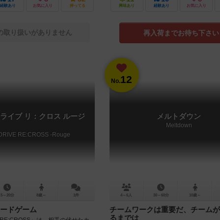
経験あり
お気に入り
持ってる
興味あり
経験あり
お気に入り
の取り扱いがありません
再入荷までお待ち下さい
12
No.
ライブ リ：クロス ルージ
メルトダウン
Meltdown
DRIVE RE:CROSS -Rouge
5～20分
8歳～
1件
4～6人
30～60分
10歳～
ードゲーム
チームワークは重要だ、チームが
るまでは
VE RE:CROSS』は、相手の伏せたカ