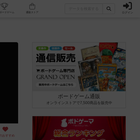
ログイン
カフェ/店舗
人気ボードゲーム
通販ストア
ボードゲーム通販
オンラインストアで7,500商品を販売中
のおすすめ