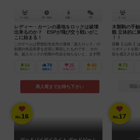
5～12人
60～80分
12歳～
7件
2～4人
レディー・カーンの基地をロックは破壊
木製駒の手触
出来るのか？ ESPが飛び交う戦いがこ
観 立体的に
こに始まる！
！！
このゲームは聖悠紀先生作の漫画「超人ロック」の
雷轟【-山吹-】
初期の作品世界を忠実に再現したものです。 その
りポイントを競
為、超人ロックの初期の作品を知らないと、まず間
役を成立させる
違いなく面白くないと思います。 ...
の術で解放しなけ
54
79
25
89
73
興味あり
経験あり
お気に入り
持ってる
興味あり
通販
再入荷までお待ち下さい
16
17
No.
No.
デッドバイデイライト ボードゲーム