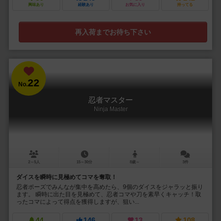
興味あり
経験あり
お気に入り
持ってる
再入荷までお待ち下さい
22
No.
忍者マスター
Ninja Master
2～5人
15～30分
8歳～
3件
ダイスを瞬時に見極めてコマを奪取！
忍者ポーズでみんなが集中を高めたら、9個のダイスをジャラッと振り
ます。 瞬時に出た目を見極めて、忍者コマや刀を素早くキャッチ！取
ったコマによって得点を獲得しますが、狙い...
44
146
13
108