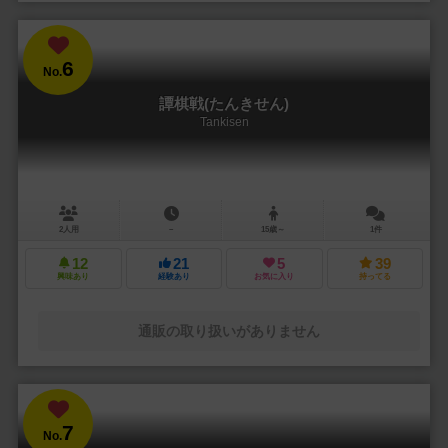
6
No.
譚棋戦(たんきせん)
Tankisen
2人用
－
15歳～
1件
12
21
5
39
興味あり
経験あり
お気に入り
持ってる
通販の取り扱いがありません
7
No.