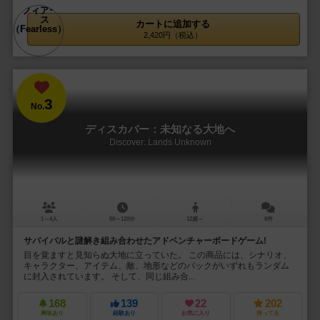
カートに追加する
2,420円（税込）
3
No.
ディスカバー：未知なる大地へ
Discover: Lands Unknown
1～4人
60～120分
12歳～
6件
サバイバルと謎解き組み合わせたアドベンチャーボードゲーム!
目を覚ますと見知らぬ大地に立っていた。 この商品には、シナリオ、
キャラクター、アイテム、敵、地形などのパックがいずれもランダム
に封入されています。 そして、同じ組み合...
168
139
22
202
興味あり
経験あり
お気に入り
持ってる