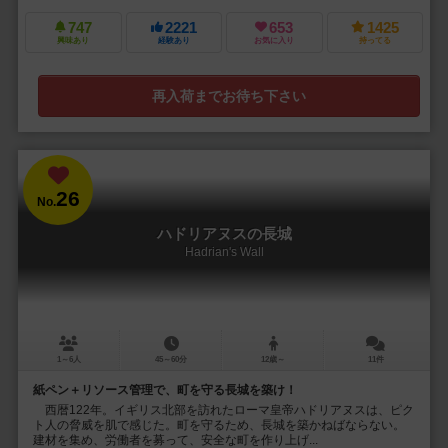
747
2221
653
1425
興味あり
経験あり
お気に入り
持ってる
再入荷までお待ち下さい
26
No.
ハドリアヌスの長城
Hadrian's Wall
1～6人
45～60分
12歳～
11件
紙ペン＋リソース管理で、町を守る長城を築け！
西暦122年。イギリス北部を訪れたローマ皇帝ハドリアヌスは、ピク
ト人の脅威を肌で感じた。町を守るため、長城を築かねばならない。
建材を集め、労働者を募って、安全な町を作り上げ...