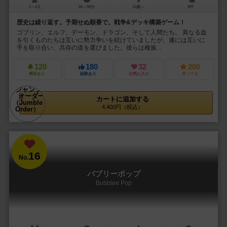
2～4人
60～90分
13歳～
8件
歴史は繰り返す。予期せぬ順番で。戦争&デッキ構築ゲーム！
ゴブリン、エルフ、デーモン、ドラゴン、そして人間たち。 異なる血
を引くものたちは互いに勢力争いを続けていましたが、遂には互いに
手を取り合い、共存の道を選びました。彼らは種族...
120
180
32
200
興味あり
経験あり
お気に入り
持ってる
カートに追加する
4,400円（税込）
16
No.
バブリーポップ
Bubblee Pop