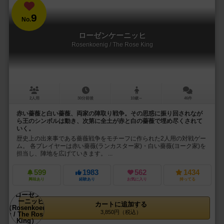
9
No.
ローゼンケーニッヒ
Rosenkoenig / The Rose King
2人用
30分前後
10歳～
46件
赤い薔薇と白い薔薇、両家の陣取り戦争。その思惑に振り回されなが
ら王のシンボルは動き、次第に全土が赤と白の薔薇で埋め尽くされて
いく。
歴史上の出来事である薔薇戦争をモチーフに作られた2人用の対戦ゲー
ム。 各プレイヤーは赤い薔薇(ランカスター家)・白い薔薇(ヨーク家)を
担当し、陣地を広げていきます。 ...
599
1983
562
1434
興味あり
経験あり
お気に入り
持ってる
カートに追加する
3,850円（税込）