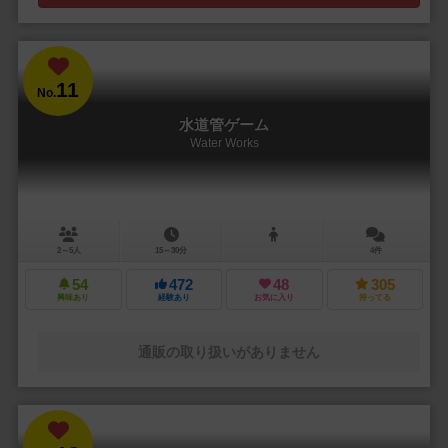
11
No.
水道管ゲーム
Water Works
2～5人
15～30分
4件
54
472
48
305
興味あり
経験あり
お気に入り
持ってる
通販の取り扱いがありません