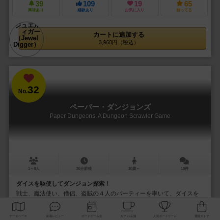
39
109
19
65
興味あり
経験あり
お気に入り
持ってる
カートに追加する
3,960円（税込）
32
No.
ペーパー・ダンジョンズ
Paper Dungeons: A Dungeon Scrawler Game
1～8人
30分前後
10歳～
18件
ダイスを駆使してダンジョン探索！
戦士、魔法使い、僧侶、盗賊の４人のパーティーを率いて、ダイスを
使ってダンジョン探索を進める紙ペンゲームです 6個のダイスの目を使
って同時処理で アクションを実行します...