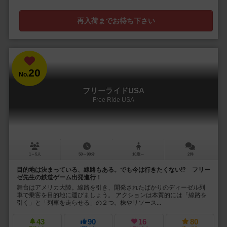
再入荷までお待ち下さい
20
No.
フリーライドUSA
Free Ride USA
1～5人
50～90分
10歳～
2件
目的地は決まっている、線路もある。でも今は行きたくない⁉ フリー
ゼ先生の鉄道ゲーム出発進行！
舞台はアメリカ大陸。線路を引き、開発されたばかりのディーゼル列
車で乗客を目的地に運びましょう。 アクションは本質的には「線路を
引く」と「列車を走らせる」の２つ。株やリソース...
43
90
16
80