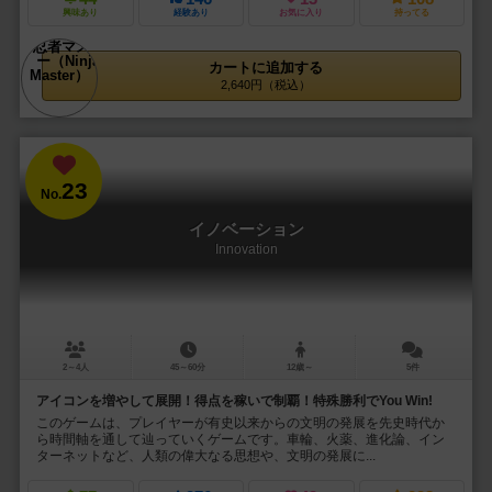
興味あり
経験あり
お気に入り
持ってる
カートに追加する
2,640円（税込）
23
No.
イノベーション
Innovation
2～4人
45～60分
12歳～
5件
アイコンを増やして展開！得点を稼いで制覇！特殊勝利でYou Win!
このゲームは、プレイヤーが有史以来からの文明の発展を先史時代か
ら時間軸を通して辿っていくゲームです。車輪、火薬、進化論、イン
ターネットなど、人類の偉大なる思想や、文明の発展に...