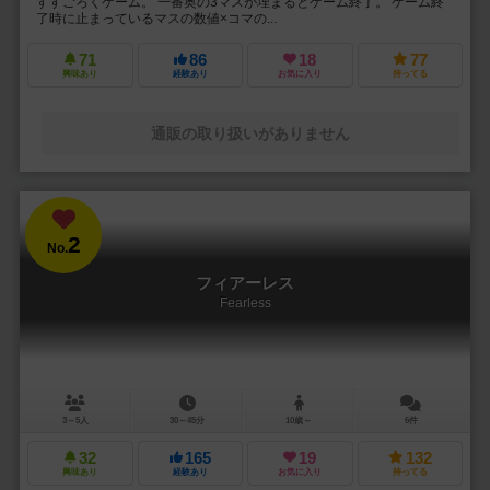
すすごろくゲーム。 一番奥の3マスが埋まるとゲーム終了。 ゲーム終
了時に止まっているマスの数値×コマの...
71
86
18
77
興味あり
経験あり
お気に入り
持ってる
通販の取り扱いがありません
2
No.
フィアーレス
Fearless
3～5人
30～45分
10歳～
6件
32
165
19
132
興味あり
経験あり
お気に入り
持ってる