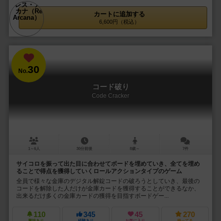
カートに追加する
6,600円（税込）
30
No.
コード破り
Code Cracker
1～6人
30分前後
8歳～
7件
サイコロを振って出た目に合わせてボードを埋めていき、全てを埋め
ることで得点を獲得していくロールアクションタイプのゲーム
全員で様々な金庫のデジタル解錠コードの破ろうとしていき、最後の
コードを解除した人だけが金庫カードを獲得することができるなか、
出来るだけ多くの金庫カードの獲得を目指すボードゲー...
110
345
45
270
興味あり
経験あり
お気に入り
持ってる