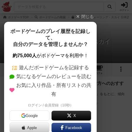
ログイン
閉じる
ボドゲーマTOP
ボードゲームの検索
アンダー・フォーリング・スカイ 日本語版
ボードゲームのプレイ履歴を記録し
て、
アンダー・フォーリング・スカイ
自分のデータを管理しませんか？
次のおすすめボードゲーム
約75,000人
がボドゲーマを利用中！
遊んだボードゲームを記録する
5
4
14
13
トップ
画像
動画
レビュー
カフェ
気になるゲームのレビューを読む
『アンダー・フォーリング・スカイ』が好きな方へのおすす
お気に入り作品・所有リストの共
め
有
このゲームのトップページで投票された「プレイ感の評価」をもとに、傾向
が近いボードゲームをランキング形式で紹介します。
※リストには一定の投票数がある作品のみを表示しています
ログイン / 会員登録（10秒）
Google
X
Apple
Facebook