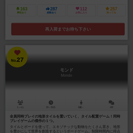
163
287
112
257
興味あり
経験あり
お気に入り
持ってる
再入荷までお待ち下さい
27
No.
モンド
Mondo
1～4人
20～30分
8歳～
4件
全員同時プレイの地形タイルを置いていく、タイル配置ゲーム！同時
プレイゲームの傑作の１つ。
タイルとボードを使って、エキゾチックな動物をたくさん置き、地形
を豊かにして世界を創造するというボードゲーム。制限時間内に得点