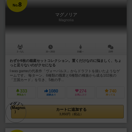
8
No.
マグノリア
Magnolia
2～5人
10～20分
10歳～
23件
わずか9枚の箱庭セットコレクション。置くだけなのに悩ましく、ちょ
っと足りないのがクセになる
I was gameの代表作「ヴォーパルス」からドラフトを抜いたようなゲ
ームです。 毎ターン、6種類の職業と6種類の種族から成る102枚の
「王国カード」を引き、5枚の手...
333
1080
274
740
興味あり
経験あり
お気に入り
持ってる
カートに追加する
3,850円（税込）