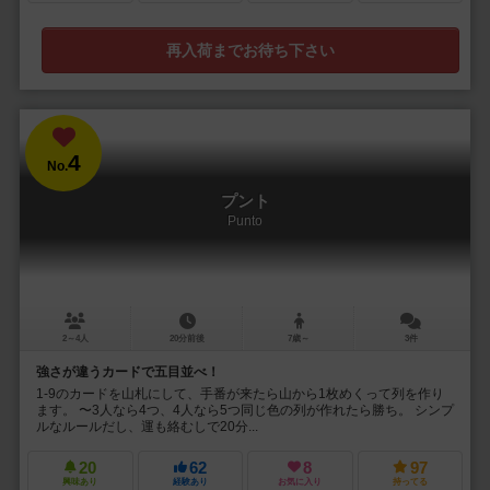
再入荷までお待ち下さい
4
No.
プント
Punto
2～4人
20分前後
7歳～
3件
強さが違うカードで五目並べ！
1-9のカードを山札にして、手番が来たら山から1枚めくって列を作り
ます。 〜3人なら4つ、4人なら5つ同じ色の列が作れたら勝ち。 シンプ
ルなルールだし、運も絡むしで20分...
20
62
8
97
興味あり
経験あり
お気に入り
持ってる