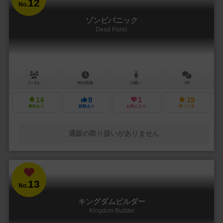
12
No.
ゾンビパニック
Dead Panic
2～6人
90分前後
13歳～
1件
14
9
1
19
興味あり
経験あり
お気に入り
持ってる
通販の取り扱いがありません
13
No.
キングダムビルダー
Kingdom Builder