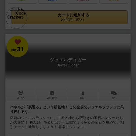
カートに追加する
2,420円（税込）
31
No.
ジュエルディガー
Jewel Digger
2～4人
20～30分
8歳～
5件
パネルが「裏返る」という新基軸！ この空前のジュエルラッシュに乗
り遅れるな！
空前のジュエルラッシュに、世界各地から腕利きの宝石ハンターたち
が大集結！ 個人戦、あるいはチーム戦でより多くの宝石を集めて、相
手チームに勝利しましょう！ 非常にシンプル...