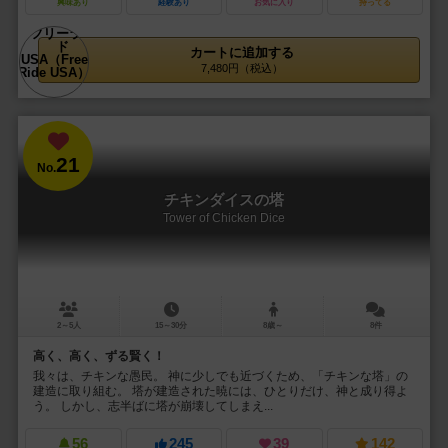
興味あり
経験あり
お気に入り
持ってる
カートに追加する
7,480円（税込）
21
No.
チキンダイスの塔
Tower of Chicken Dice
2～5人
15～30分
8歳～
8件
高く、高く、ずる賢く！
我々は、チキンな愚民。 神に少しでも近づくため、「チキンな塔」の
建造に取り組む。 塔が建造された暁には、ひとりだけ、神と成り得よ
う。 しかし、志半ばに塔が崩壊してしまえ...
56
245
39
142