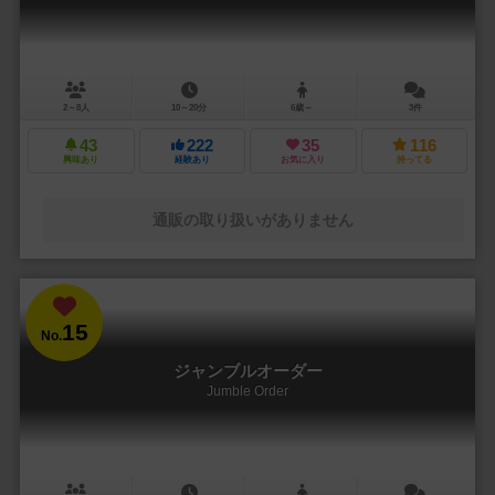
2～8人
10～20分
6歳～
3件
43
222
35
116
興味あり
経験あり
お気に入り
持ってる
通販の取り扱いがありません
15
No.
ジャンブルオーダー
Jumble Order