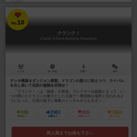
10
No.
クランク！
Clank!: A Deck-Building Adventure
2～4人
30～60分
12歳～
46件
デッキ構築＆ダンジョン探索。ドラゴンの怒りに怯えつつ、ライバル
を出し抜いて伝説の盗賊を目指せ！
「クランク！」は「物音」の意味。プレイヤーは盗賊となって、い
つの間にかドラゴンが巣穴とした王国で一番危険な場所と言われるよ
うになった、王国の地下に無数のトンネルからなるダン...
939
2363
815
1658
興味あり
経験あり
お気に入り
持ってる
再入荷までお待ち下さい