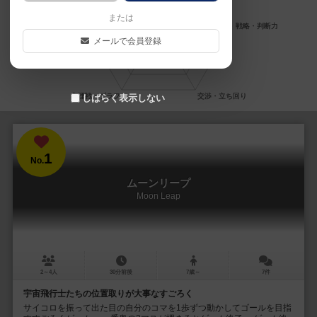
または
メールで会員登録
しばらく表示しない
1
No.
ムーンリープ
Moon Leap
2～4人
30分前後
7歳～
7件
宇宙飛行士たちの位置取りが大事なすごろく
サイコロを振って出た目の自分のコマを1歩ずつ動かしてゴールを目指