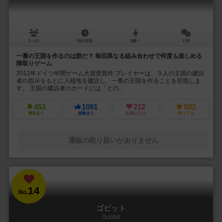
2～4人
45分前後
8歳～
17件
一番の王国を作るのは誰だ？ 毎回異なる組み合わせで何度も楽しめる
陣取りゲーム
2012年ドイツ年間ゲーム大賞受賞作 プレイヤーは、３人の王国の建設
者の指示をもとに入植地を建設し、一番の王国を作ることを目指しま
す。 王国の建設者のカードには「どの...
453
1091
212
503
興味あり
経験あり
お気に入り
持ってる
通販の取り扱いがありません
14
No.
ゴビット
Gobbit