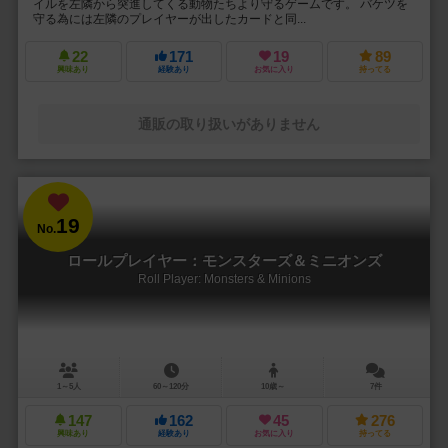
イルを左隣から突進してくる動物たちより守るゲームです。 バケツを
守る為には左隣のプレイヤーが出したカードと同...
22
171
19
89
興味あり
経験あり
お気に入り
持ってる
通販の取り扱いがありません
19
No.
ロールプレイヤー：モンスターズ＆ミニオンズ
Roll Player: Monsters & Minions
1～5人
60～120分
10歳～
7件
147
162
45
276
興味あり
経験あり
お気に入り
持ってる