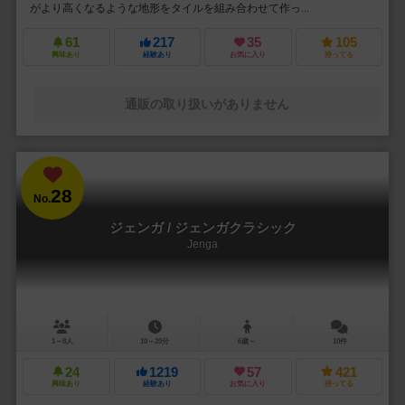
がより高くなるような地形をタイルを組み合わせて作っ...
61
217
35
105
興味あり
経験あり
お気に入り
持ってる
通販の取り扱いがありません
28
No.
ジェンガ / ジェンガクラシック
Jenga
1～8人
10～20分
6歳～
10件
24
1219
57
421
興味あり
経験あり
お気に入り
持ってる