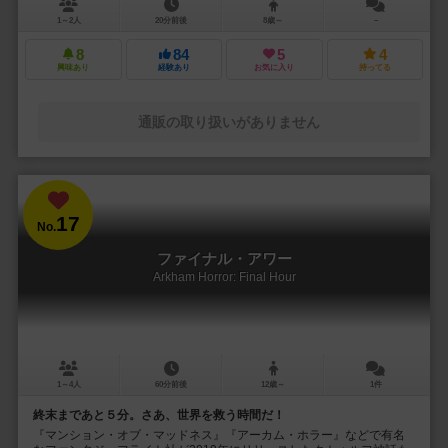
1～2人
20分前後
8歳～
－
8
84
5
4
興味あり
経験あり
お気に入り
持ってる
通販の取り扱いがありません
17
No.
ファイナル・アワー
Arkham Horror: Final Hour
1～4人
60分前後
12歳～
1件
終末まであと５分。さあ、世界を救う時間だ！
『マンション・オブ・マッドネス』『アーカム・ホラー』などで有名