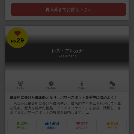
再入荷までお待ち下さい
29
No.
レス・アルカナ
Res Arcana
2～4人
20～60分
12歳～
28件
錬金術に長けた魔術師となり、パワースポットを手中に収めよう！
あなたは錬金術に長けた魔法使い。魔法のアイテムを利用して元素
を集め、魔力を秘めた物品「アーティファクト」を合成・活用し、さ
まざまなパワースポットの獲得を目指します。 ...
428
1404
377
844
興味あり
経験あり
お気に入り
持ってる