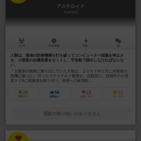
アステロイド
Asteroid
2人用
120分前後
10歳～
2件
人類は、基地の防御機構を打ち破ってコンピューター頭脳を停止さ
せ、小惑星の自爆装置をセットし、宇宙船で脱出しなければならな
い。
「太陽系の開発に乗り出していた人類は、２００７年５月に未曾有の
危機に陥った。 狂ったマクドナルド教授が、自殺前に、採掘中の小惑
星９７Bに核爆弾を取り付け、地球への衝突軌...
29
56
13
72
興味あり
経験あり
お気に入り
持ってる
通販の取り扱いがありません