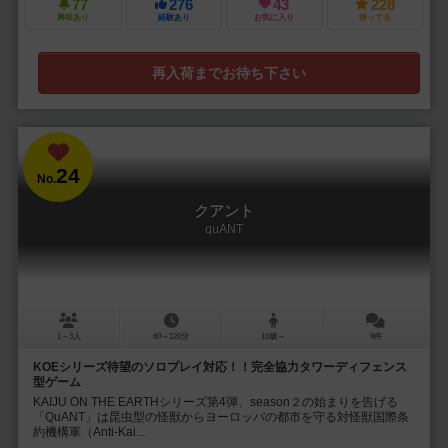
77
276
43
228
興味あり
経験あり
お気に入り
持ってる
再入荷までお待ち下さい
24
No.
クアント
quANT
1～3人
60～120分
10歳～
9件
KOEシリーズ待望のソロプレイ対応！！完全協力タワーディフェンス
型ゲーム
KAIJU ON THE EARTHシリーズ第4弾、season２の始まりを告げる
「QuANT」は昆虫型の怪獣からヨーロッパの都市を守る対怪獣国際条
約機構軍（Anti-Kai...