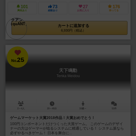
101
73
27
176
興味あり
経験あり
お気に入り
持ってる
カートに追加する
6,930円（税込）
25
No.
天下鳴動
Tenka Meidou
2～4人
20～40分
10歳～
51件
ゲームマーケット大賞2018作品！大賞おめでとう！
100円コンポーネントだけつくった大賞ゲーム。 このゲームのデザイ
ナーの方はゲーマーが唸るシステムに精通している！ システム派なら
必ずやるべきゲーム！ 日本を舞台に...