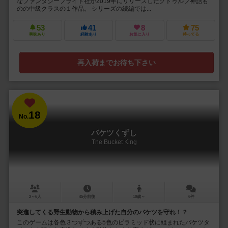
なファンタジーフライト社が2019年にリリースしたクトゥルフ神話も
のの中級クラスの１作品。 シリーズの続編では...
53
41
8
75
興味あり
経験あり
お気に入り
持ってる
再入荷までお待ち下さい
18
No.
バケツくずし
The Bucket King
2～6人
45分前後
10歳～
6件
突進してくる野生動物から積み上げた自分のバケツを守れ！？
このゲームは各色３つずつある5色のピラミッド状に組まれたバケツタ