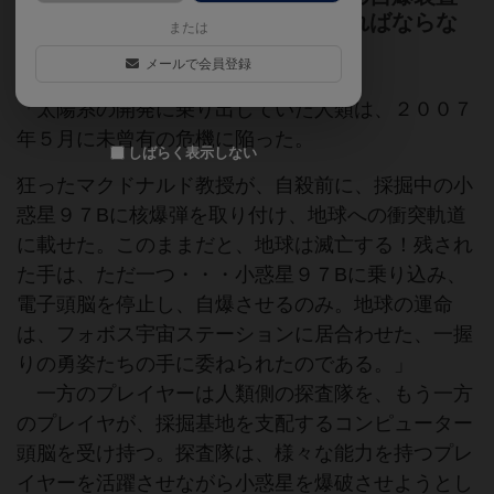
をセットし、宇宙船で脱出しなければならな
または
い。
メールで会員登録
「太陽系の開発に乗り出していた人類は、２００７
年５月に未曾有の危機に陥った。
しばらく表示しない
狂ったマクドナルド教授が、自殺前に、採掘中の小
惑星９７Bに核爆弾を取り付け、地球への衝突軌道
に載せた。このままだと、地球は滅亡する！残され
た手は、ただ一つ・・・小惑星９７Bに乗り込み、
電子頭脳を停止し、自爆させるのみ。地球の運命
は、フォボス宇宙ステーションに居合わせた、一握
りの勇姿たちの手に委ねられたのである。」
一方のプレイヤーは人類側の探査隊を、もう一方
のプレイヤが、採掘基地を支配するコンピューター
頭脳を受け持つ。探査隊は、様々な能力を持つプレ
イヤーを活躍させながら小惑星を爆破させようとし