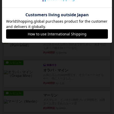
レビュー
海兵隊
1988年にVictory Gamesが出版した
『Leathernec...
約3時間前
by Chaco
ルール/インスト
画像付き
充実
パーミッド
おばあちゃんは猫が大好きです!しかし、あまりに
も多くの猫を飼っているた...
約4時間前
by jurong
レビュー
画像付き
オラパ・マイン
お気に入りのplayte製です。オラパスペースから
やり、気に入りました...
約4時間前
by くみ
レビュー
マーリン
４人プレイ。インスト1時間プレイ2時間半。結構
ダイス運と手札のカード運...
約5時間前
by oliber