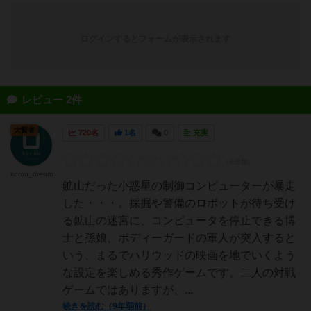
ログインするとフォームが表示されます
レビュー 2件
大賢者
720名
1名
0
充実
korou_dream
鉱山だった小惑星の制御コンピューターが暴走
した・・・。採掘や警備のロボットが待ち受け
る鉱山の迷宮に、コンピュータを停止できる博
士と孫娘、ボディーガードの軍人が突入すると
いう、まるでハリウッドの映画を地でいくよう
な設定を楽しめる秀作ゲームです。二人の対戦
ゲームではありますが、...
続きを読む（9年弱前）