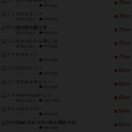
テンプテーション
79
PT
紹介文なし
2件の投稿
インドネシア
78
PT
紹介文あり
2件の投稿
宵と暁の呪文書
75
PT
紹介文あり
8件の投稿
リスボン・トラム 28
73
PT
紹介文あり
9件の投稿
アマナイト
73
PT
紹介文なし
1件の投稿
ブラヴェスト
66
PT
紹介文なし
1件の投稿
スペクタキュラー
60
PT
紹介文なし
1件の投稿
スモールワールド
59
PT
紹介文あり
13件の投稿
ギャンブラー
58
PT
紹介文なし
2件の投稿
Bitter End ブタペスト救出作戦
52
PT
紹介文なし
1件の投稿