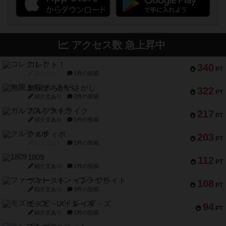
アクセス数 急上昇中
コレクト！
340
PT
紹介文なし
1件の投稿
無限まちがいさがし
322
PT
紹介文あり
2件の投稿
ガルフストライク
217
PT
紹介文あり
1件の投稿
クルティボ
203
PT
紹介文なし
1件の投稿
1809
112
PT
紹介文あり
1件の投稿
ファースト・イン・フライト
108
PT
紹介文あり
3件の投稿
モズビ－ズ・レイダ－ズ
94
PT
紹介文あり
1件の投稿