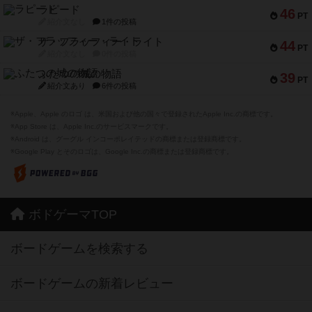
ラピード
46
PT
紹介文なし
1件の投稿
ザ・フラッフィー・ライト
44
PT
紹介文なし
0件の投稿
ふたつの城の物語
39
PT
紹介文あり
6件の投稿
※Apple、Apple のロゴ は、米国および他の国々で登録されたApple Inc.の商標です。
※App Store は、Apple Inc.のサービスマークです。
※Android は、グーグル インコーポレイテッドの商標または登録商標です。
※Google Play とそのロゴは、Google Inc.の商標または登録商標です。
ボドゲーマTOP
ボードゲームを検索する
ボードゲームの新着レビュー