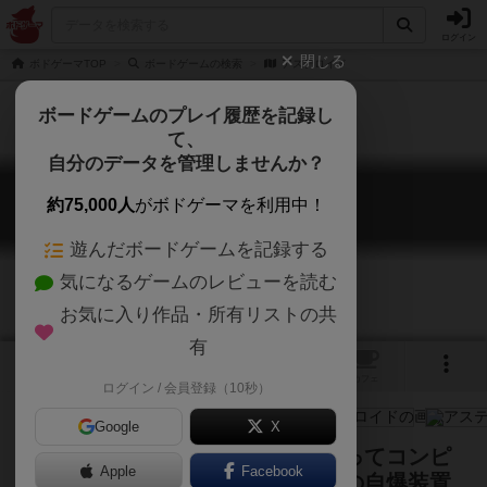
ログイン
閉じる
ボドゲーマTOP
ボードゲームの検索
アステロイド
ボードゲームのプレイ履歴を記録し
て、
自分のデータを管理しませんか？
アステロイド
約75,000人
がボドゲーマを利用中！
Asteroid
遊んだボードゲームを記録する
気になるゲームのレビューを読む
お気に入り作品・所有リストの共
有
4
2
トップ
画像
動画
レビュー
カフェ
ログイン / 会員登録（10秒）
Google
X
人類は、基地の防御機構を打ち破ってコンピ
Apple
Facebook
ューター頭脳を停止させ、小惑星の自爆装置