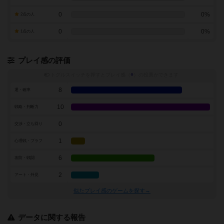
0
0%
2点の人
0
0%
1点の人
プレイ感の評価
トグルスイッチを押すとプレイ感（
※
）の投票ができます
8
運・確率
10
戦略・判断力
0
交渉・立ち回り
1
心理戦・ブラフ
6
攻防・戦闘
2
アート・外見
似たプレイ感のゲームを探す→
データに関する報告