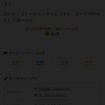
ます。
古いシミュレーションゲームですが、ボードTRPG
として遊べます。
上記文章の執筆にご協力くださった方
bb13k
マイボードゲーム登録者
29
56
13
72
興味あり
経験あり
お気に入り
持ってる
テーマ/フレーバー
宇宙/惑星（Galaxy / Star）
世界観/基本テーマ
SF（Science Fiction）