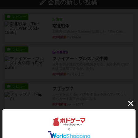
会員の新しい投稿
レビュー
充実
南北戦争
1983年にVictory Gamesが出版した『The Civil ...
約1時間前
by Chaco
レビュー
画像付き
ファイアー・ブルズ / 火牛陣
火牛を引き連れて敵を殲滅させる。縦か斜めで前2
列まで攻撃できるが、自分...
約3時間前
by うらまこ
レビュー
フリップ７
カードをめくるかパスをするかを決めてパスした
時のカード数字が得点になる...
約3時間前
by mob567
レビュー
コンセプト
親のプレイヤーがお題を決めて限られたヒントの
中から他のプレイヤーに当て...
約3時間前
by mob567