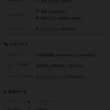
未来・近未来（Future）
舞台の時代背景
冒険（Adventure）
ゲームの基本目的
戦闘/バトル（Fighting / Battle）
ウォーゲーム（War Game）
その他のコンセプト
メカニクス
正体隠匿/隠蔽（Mafia Game / Concealment）
頻出するメカニクス
プレイヤーの干渉/影響アク
直接攻撃（強奪/破壊）（Take That）
ション
ストーリーメイキング（Storytelling）
その他のメカニクスや仕組み
作品データ
アステロイド
タイトル
Asteroid
原題・英題表記