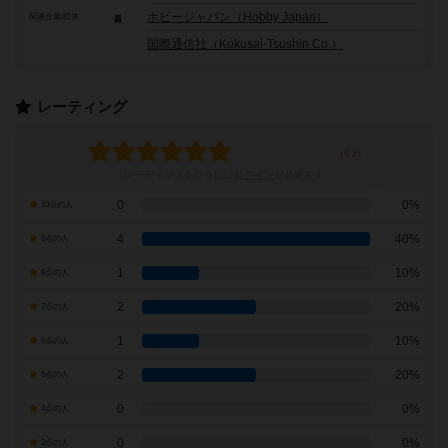
ホビージャパン（Hobby Japan）
関連企業/団体
国際通信社（Kokusai-Tsushin Co.）
レーティング
レーティングを行うには
ログイン
が必要です
0
0%
10点の人
4
40%
9点の人
1
10%
8点の人
2
20%
7点の人
1
10%
6点の人
2
20%
5点の人
0
0%
4点の人
0
0%
3点の人