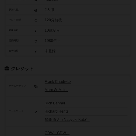
2人用
参加人数
120分前後
プレイ時間
10歳から
対象年齢
1980年～
発売時期
未登録
参考価格
クレジット
Frank Chadwick
ゲームデザイン
Marc W. Miller
Rich Banner
Richard Hentz
アートワーク
加藤 直之（Naoyuki Kato）
GDW（GDW）