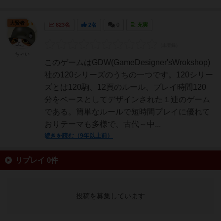
大賢者
823名
2名
0
充実
ちゃい
このゲームはGDW(GameDesigner'sWrokshop)
社の120シリーズのうちの一つです。120シリー
ズとは120駒、12頁のルール、プレイ時間120
分をベースとしてデザインされた１連のゲーム
である。簡単なルールで短時間プレイに優れて
おりテーマも多様で、古代～中...
続きを読む（9年以上前）
リプレイ 0件
投稿を募集しています