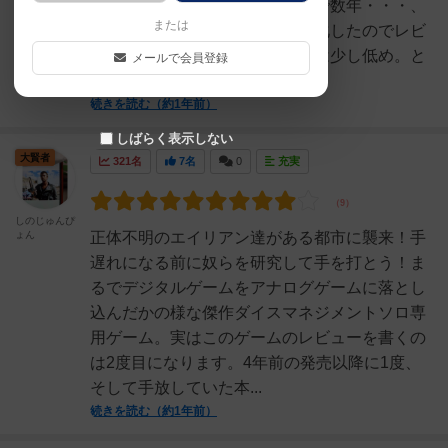
してましたそしてそのまま積んで数年・・・、
または
この度シナリオ含め積みゲー消化したのでレビ
ュー〇ダイスゲーだが、運要素は少し低め。と
メールで会員登録
いうより自分でコント...
続きを読む（約1年前）
しばらく表示しない
大賢者
321名
7名
0
充実
しのじゅんぴ
ょん
正体不明のエイリアン達がある都市に襲来！手
遅れになる前に奴らを研究して手を打とう！ま
るでデジタルゲームをアナログゲームに落とし
込んだかの様な傑作ダイスマネジメントソロ専
用ゲーム。実はこのゲームのレビューを書くの
は2度目になります。4年前の発売以降に1度、
そして手放していた本...
続きを読む（約1年前）