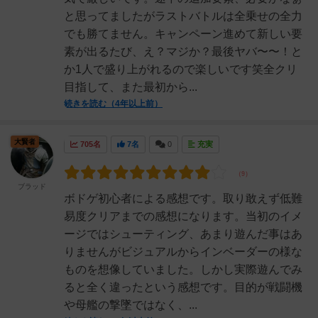
と思ってましたがラストバトルは全乗せの全力
でも勝てません。キャンペーン進めて新しい要
素が出るたび、え？マジか？最後ヤバ〜〜！と
か1人で盛り上がれるので楽しいです笑全クリ
目指して、また最初から...
続きを読む（4年以上前）
大賢者
705名
7名
0
充実
ブラッド
ボドゲ初心者による感想です。取り敢えず低難
易度クリアまでの感想になります。当初のイメ
ージではシューティング、あまり遊んだ事はあ
りませんがビジュアルからインベーダーの様な
ものを想像していました。しかし実際遊んでみ
ると全く違ったという感想です。目的が戦闘機
や母艦の撃墜ではなく、...