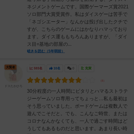
ネジメントゲームです。国際ゲーマーズ賞2021
ソロ部門大賞受賞作。私はダイスゲーは苦手で
「ネゴシエーター」なんかは投げ出したクチで
すが、こちらのゲームにはかなりハマっており
ます。ダイス運ももちろんありますが、「ダイ
ス目=基地の部屋の...
続きを読む（5年弱前）
大賢者
593名
10名
0
充実
ドスたかひろ
30分程度の一人時間にピタリとハマるストラテ
ジーゲームソロ専用ってちょっと…私も最初は
そう思っていました。ボードゲームは複数人で
遊んでこそだと。でも、こんなご時世、または
コロナなんかなくても、一人で過ごす時間はど
うしてもあるものだと思います。あまり長い時