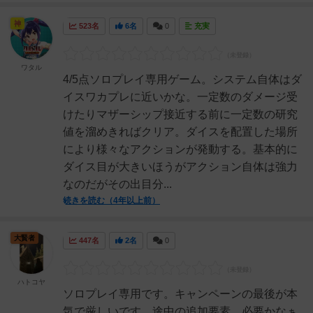
神
523名
6名
0
充実
ワタル
4/5点ソロプレイ専用ゲーム。システム自体はダ
イスワカプレに近いかな。一定数のダメージ受
けたりマザーシップ接近する前に一定数の研究
値を溜めきればクリア。ダイスを配置した場所
により様々なアクションが発動する。基本的に
ダイス目が大きいほうがアクション自体は強力
なのだがその出目分...
続きを読む（4年以上前）
大賢者
447名
2名
0
ハトコヤ
ソロプレイ専用です。キャンペーンの最後が本
気で厳しいです。途中の追加要素、必要かなぁ