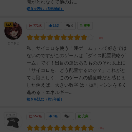
間がとれなくて他のお...
続きを読む（5年弱前）
仙人
772名
12名
0
充実
まつさと
私、サイコロを使う「運ゲーム 」って好きでは
ないのですがこのゲームは「ダイス配置戦略ゲ
ーム」です！出目の運はあるもののそれ以上に
「サイコロを、どう配置するのか？」これがと
ても悩ましく、このゲームの醍醐味だと感じま
した例えば、大きい数字 は・掘削マシンを多く
進める・エネルギー...
続きを読む（約5年前）
たまご
557名
8名
0
充実