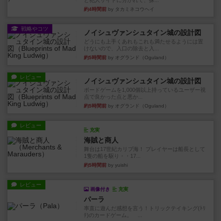
と犯人サイドに分かれて、探...
約4時間前
by タカミネコウヘイ
戦略やコツ
ノイシュヴァンシュタイン城の設計図
どうにも上手くあれもこれも満たせるようには置
けないので、入口の除去と入...
約5時間前
by オグランド（Oguland）
レビュー
ノイシュヴァンシュタイン城の設計図
ボードゲームを1,000個以上持っているユーザー視
点で良かった点と悪か...
約5時間前
by オグランド（Oguland）
レビュー
充実
海賊と商人
舞台は17世紀カリブ海！ プレイヤーは船長として
1隻の船を駆り・・17...
約5時間前
by yuishi
レビュー
画像付き
充実
パーラ
率直に遊んだ感想を言う！トリックテイキング(ﾄﾘ
ﾃ)のカードゲーム。 ...