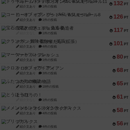
ドゥームド・バタリオンズ：ASLモジュール11
132
PT
紹介文あり
1件の投稿
コード・オブ・ブシドー：ASLモジュール8
126
PT
紹介文あり
1件の投稿
宝石の煌き：デュエル 偽造者
117
PT
紹介文なし
1件の投稿
クランク! ：冒険者たち（拡張）
101
PT
紹介文あり
4件の投稿
マーケットフレッシュ
80
PT
紹介文あり
1件の投稿
クロス・オブ・アイアン
68
PT
紹介文あり
3件の投稿
ふたつの街の物語
65
PT
紹介文あり
18件の投稿
とうほうの！
61
PT
紹介文なし
1件の投稿
メメントオンラインタクティクス
58
PT
紹介文あり
4件の投稿
ブリックス
56
PT
紹介文あり
4件の投稿