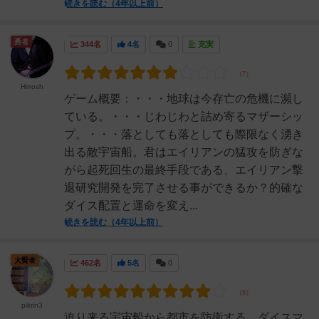
続きを読む（4年以上前）
勇者
344名
4名
0
充実
Hirrosh
ゲーム概要：・・・地球は今存亡の危機に瀕し
ている。・・・じわじわと詰め寄るマザーシッ
プ。・・・落としても落としても際限なく湧き
出る敵宇宙船。君はエイリアンの猛攻を防ぎな
がら起死回生の最終手段である、エイリアン撃
退研究開発を完了させる事ができるか？的確な
ダイス配置と運命を変え...
続きを読む（4年以上前）
大賢者
462名
5名
0
pikrin3
迫り来る宇宙船から都市を防衛する、ダイスマ