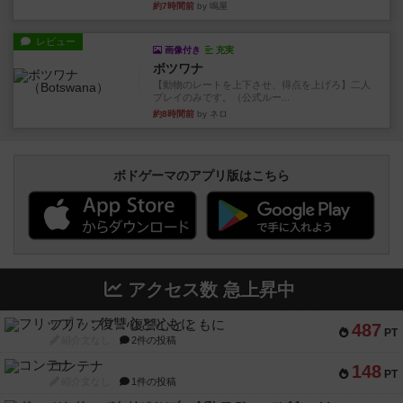
約7時間前
by 鳴屋
レビュー
画像付き
充実
ボツワナ
【動物のレートを上下させ、得点を上げろ】二人
プレイのみです。（公式ルー...
約8時間前
by ネロ
ボドゲーマのアプリ版はこちら
アクセス数 急上昇中
フリップ７：復讐心とともに
487
PT
紹介文なし
2件の投稿
コンテナ
148
PT
紹介文なし
1件の投稿