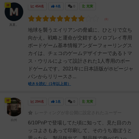
神
454名
4名
0
充実
真夏。
地球を襲うエイリアンの脅威に、ひとりで立ち
向かえ。戦略と運命が交錯するソロプレイ専用
ボードゲーム基本情報アンダーフォーリングス
カイは、チェコのゲームデザイナーであるトマ
ス・ウリルによって設計された1人専用のボー
ドゲームです。2021年に日本語版がホビージャ
パンからリリースさ...
続きを読む（1年以上前）
神
294名
1名
0
充実
レーティングが非公開に設定されたユーザー
白州
6/10PnPで登場してた頃に知って、見た目のカ
ッコよさもあって印刷して、そのうち遊ぼうと
思ったら、製品版出て、製品版で遊べばいっ