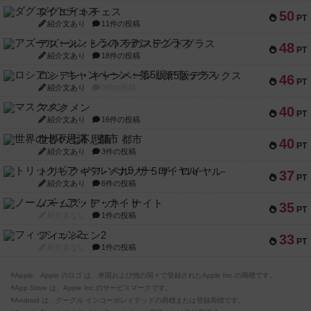
ダグエイトチェス
50
PT
紹介文あり
11件の投稿
アズール：シントラのステンドグラス
48
PT
紹介文あり
18件の投稿
ロシアン・キャンペーン：第5版デラックス
46
PT
紹介文あり
0件の投稿
マスクメン
40
PT
紹介文あり
16件の投稿
世界の七不思議：都市
40
PT
紹介文あり
3件の投稿
トリックギア - ペルソナ5 ザ・ロイヤル-
37
PT
紹介文あり
6件の投稿
ノームズ・アット・ナイト
35
PT
紹介文なし
1件の投稿
フィッシェン2
33
PT
紹介文なし
1件の投稿
※Apple、Apple のロゴ は、米国および他の国々で登録されたApple Inc.の商標です。
※App Store は、Apple Inc.のサービスマークです。
※Android は、グーグル インコーポレイテッドの商標または登録商標です。