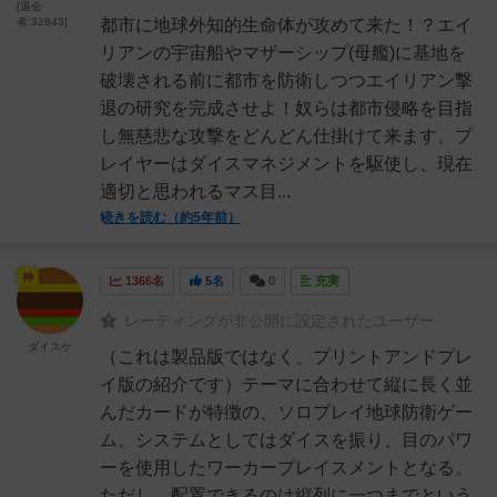
[退会
者:32843]
都市に地球外知的生命体が攻めて来た！？エイ
リアンの宇宙船やマザーシップ(母艦)に基地を
破壊される前に都市を防衛しつつエイリアン撃
退の研究を完成させよ！奴らは都市侵略を目指
し無慈悲な攻撃をどんどん仕掛けて来ます。プ
レイヤーはダイスマネジメントを駆使し、現在
適切と思われるマス目...
続きを読む（約5年前）
神
1366名
5名
0
充実
レーティングが非公開に設定されたユーザー
ダイスケ
（これは製品版ではなく、プリントアンドプレ
イ版の紹介です）テーマに合わせて縦に長く並
んだカードが特徴の、ソロプレイ地球防衛ゲー
ム。システムとしてはダイスを振り、目のパワ
ーを使用したワーカープレイスメントとなる。
ただし、配置できるのは縦列に一つまでという