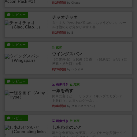
約2時間前
by Chaco
レビュー
チャオチャオ
３～４人でわいわい遊ぶのにちょうどいい。ルー
ルは他の方が分かりやすく書...
約2時間前
by S
レビュー
充実
ウイングスパン
（全体評価）☆10/6（普通）（難易度）☆4/5（世
界観・見た目）☆5...
約2時間前
by ハシオキ
レビュー
画像付き
充実
一線を画す
簡単に言うと、トリックテイキングでモダンアー
トを行う、と言ったゲーム。...
約3時間前
by タカミネコウヘイ
レビュー
画像付き
充実
しあわせのいと
舞台は全寮制の女子高。プレイヤーは探偵サイド