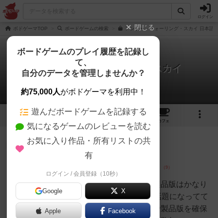
ログイン
閉じる
ボドゲーマTOP
ボードゲームの検索
アンダー・フォーリング・スカイ 日本語版
ボードゲームのプレイ履歴を記録し
て、
アンダー・フォーリング・スカイ
自分のデータを管理しませんか？
14件のレビュー
約75,000人
がボドゲーマを利用中！
遊んだボードゲームを記録する
5
4
14
13
トップ
画像
動画
レビュー
カフェ
気になるゲームのレビューを読む
お気に入り作品・所有リストの共
神
422名
3名
0
充実
有
ログイン / 会員登録（10秒）
さんず
ソロゲーとしてかなり面白い、製品版はかなり
Google
X
パワーアップ！数年前にPNPで話題になってて
それをプレイして面白かったので製品版を確保
Apple
Facebook