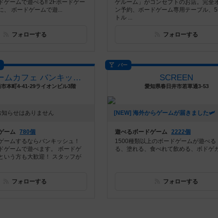
ゲームで遊べる‼️ 2Fボードゲー
ゲルーム」がコンセプトのお店。完全
、 ボードゲームで遊...
ン予約、ボードゲーム専用テーブル、5
トル ...
フォローする
フォローする
ス
バー
ボードゲームカフェ バンキッシュ 船橋店（BoardGameCafeVANQUiSH FUNABASHI）
SCREEN
市本町4-41-29ライオンビル3階
愛知県春日井市若草通3-53
お知らせはありません
ゲーム
780個
遊べるボードゲーム
2222個
ゲームするならバンキッシュ！
1500種類以上のボードゲームが遊べる
ドゲームで遊べます。 ボードゲ
る、塗れる、食べれて飲める、ボドゲ
という方も大歓迎！ スタッフが
フォローする
フォローする