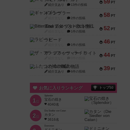
59
PT
紹介文あり
13件の投稿
ギャンブラー
58
PT
紹介文なし
2件の投稿
Bitter End ブタペスト救出作戦
52
PT
紹介文なし
1件の投稿
ラピード
46
PT
紹介文なし
1件の投稿
ザ・フラッフィー・ライト
44
PT
紹介文なし
0件の投稿
ふたつの城の物語
39
PT
紹介文あり
6件の投稿
お気に入りランキング
トップ50
Splendor
1
宝石の煌き
位
4040名
Die Siedler von Catan
2
カタン
位
3616名
Dominion
ドミニオン