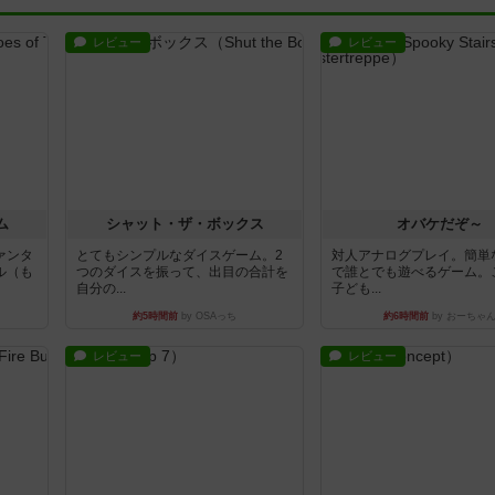
ム
シャット・ザ・ボックス
オバケだぞ～
ァンタ
とてもシンプルなダイスゲーム。2
対人アナログプレイ。簡単
ル（も
つのダイスを振って、出目の合計を
で誰とでも遊べるゲーム。
自分の...
子ども...
約5時間前
by OSAっち
約6時間前
by おーちゃ
レビュー
レビュー
牛陣
フリップ７
コンセプト
せる。
カードをめくるかパスをするかを決
親のプレイヤーがお題を決