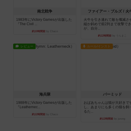
『The Civil ...
縦か斜めで前2列まで攻撃で
が、自分...
約10時間前
by Chaco
約12時間前
by うらまこ
レビュー
ルール/インスト
海兵隊
パーミッド
1988年にVictory Gamesが出版した
おばあちゃんは猫が大好きです
『Leathernec...
し、あまりにも多くの猫を飼
るた...
約12時間前
by Chaco
約12時間前
by jurong