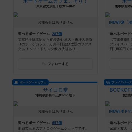
ボードゲームカフェこぞりて
ボ
東京都文京区千駄木2-40-2
熊本県熊本市
お知らせはありません
遊べるボードゲーム
287個
遊べるボード
文京区千駄木駅から徒歩3分! 東大・東洋大最寄
【市電健軍町
りのボドゲカフェ 1カ月平日遊び放題のサブス
プレイスペース
クあり ソフトドリンク飲み放題あり ...
日1,800円で
フォローする
ボードゲームカフェ
プレイスペー
サイコロ堂
沖縄県那覇市三原1-1-1地下
愛知県
お知らせはありません
遊べるボードゲーム
657個
遊べるボード
那覇市三原のアナログゲームショップです。
家族・友人・