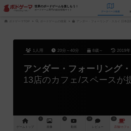
世界のボードゲームを楽しもう！
ボードゲーム専門の総合情報サイト
データベース
検
ボドゲーマTOP
ボードゲームの検索
アンダー・フォーリング・スカイ 日本語
1人用
20分～40分
8歳～
2019
アンダー・フォーリング
13店のカフェ/スペースが
5
4
14
13
ゲーム
トップ
画像
動画
レビュー
店舗/
カフェ