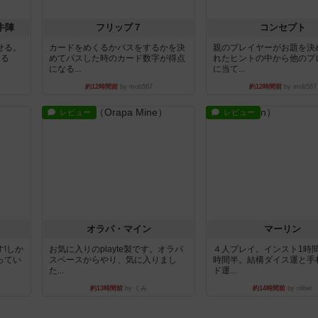
きる
めてパスした時のカード数字が得点
れたヒントの中から他のプ
になる...
に当て...
約12時間前
by mob567
約12時間前
by mob567
レビュー
レビュー
オラパ・マイン
マーリン
!しか
お気に入りのplayte製です。オラパ
４人プレイ。インスト1時
ってい
スペースからやり、気に入りまし
時間半。結構ダイス運と手
た...
ド運...
約13時間前
by くみ
約14時間前
by oliber