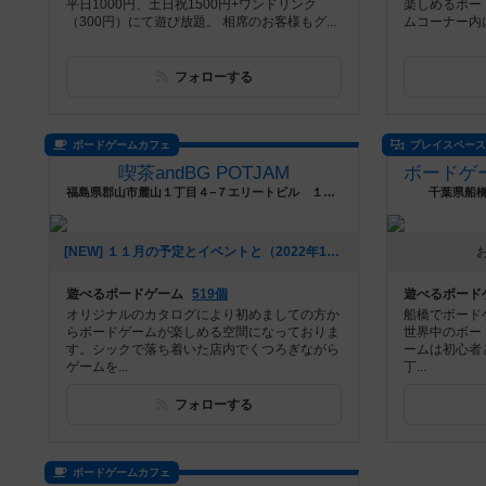
平日1000円、土日祝1500円+ワンドリンク
楽しめるボード
（300円）にて遊び放題。 相席のお客様もグ...
ムコーナー内に
フォローする
ボードゲームカフェ
プレイスペー
喫茶andBG POTJAM
福島県郡山市麓山１丁目４−７エリートビル １０１
千葉県船橋
[NEW] １１月の予定とイベントと（2022年10月30日 16時10分）
遊べるボードゲーム
519個
遊べるボード
オリジナルのカタログにより初めましての方か
船橋でボード
らボードゲームが楽しめる空間になっておりま
世界中のボー
す。シックで落ち着いた店内でくつろぎながら
ームは初心者
ゲームを...
丁...
フォローする
ボードゲームカフェ