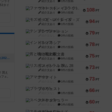
オンライ
紹介文あり
1件の投稿
53タイ
ファースト・イン・フライト
108
PT
紹介文あり
3件の投稿
モズビ－ズ・レイダ－ズ
94
PT
紹介文あり
1件の投稿
テンプテーション
79
PT
紹介文なし
2件の投稿
インドネシア
78
PT
紹介文あり
2件の投稿
宵と暁の呪文書
75
PT
[NEW] 海外からゲームが届きました🛩（2021年12月28日 18時53分）
紹介文あり
8件の投稿
リスボン・トラム 28
73
PT
紹介文あり
9件の投稿
！買え
カフェ。
アマナイト
73
PT
紹介文なし
1件の投稿
ブラヴェスト
66
PT
紹介文なし
1件の投稿
スペクタキュラー
60
PT
紹介文なし
1件の投稿
スモールワールド