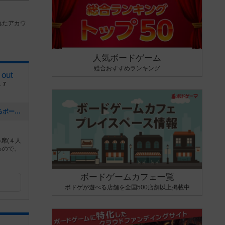
れたアカウ
人気ボードゲーム
総合おすすめランキング
out
１７
[NEW] ご予約でのご利用をおすすめするボードゲーム（2026年07月04日 11時59分）
席(４人
るので、
ボードゲームカフェ一覧
ボドゲが遊べる店舗を全国500店舗以上掲載中