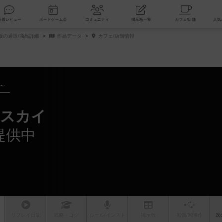
索
新着レビュー
ボードゲーム会
コミュニティ
掲示板一覧
版の通販/商品詳細
作品データ
カフェ/店舗情報
年～
・スカイ
提供中
リプレイ
日記
戦略
・コツ
ルール
/インスト
掲示板
拡張/関連
作
次