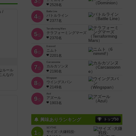
3
位
2528名
Battle Line
4
バトルライン
位
2377名
Terraforming Mars
5
テラフォーミングマーズ
位
2370名
6 nimmt!
なルール
6
ニムト
位
こんなの
2201名
Carcassonne
ん
7
カルカソンヌ
位
2190名
Wingspan
8
ウイングスパン
位
2149名
Azul
9
アズール
位
1903名
興味ありランキング
トップ50
SCYTHE
1
サイズ -大鎌戦役-
位
めて限ら