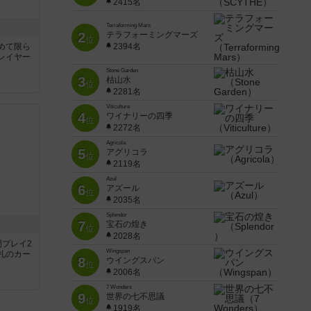
2415名
レイヤー
Terraforming Mars
2
テラフォーミングマーズ
位
2394名
Stone Garden
3
枯山水
位
2281名
Viticulture
4
ワイナリーの四季
位
2272名
Agricola
5
アグリコラ
位
2119名
Azul
6
アズール
位
間プレイ2
2035名
札のカー
Splendor
7
宝石の煌き
位
2028名
Wingspan
8
ウイングスパン
位
2006名
7 Wonders
9
世界の七不思議
位
1919名