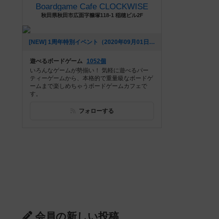
Boardgame Cafe CLOCKWISE
秋田県秋田市広面字糠塚118-1 稲穂ビル2F
[NEW] 1周年特別イベント（2020年09月01日 03時25分）
遊べるボードゲーム
1052個
いろんなゲームが勢揃い！ 気軽に遊べるパー
ティーゲームから、本格的で重量級なボードゲ
ームまで楽しめちゃうボードゲームカフェで
す。
フォローする
会員の新しい投稿
レビュー
レビュー