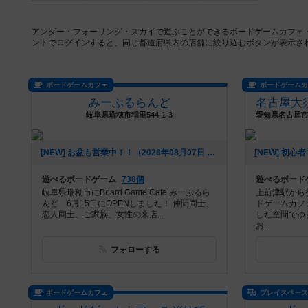
アンダー・フォーリング・スカイで遊ぶことができるボードゲームカフェ
ントでログインすると、同じ都道府県内の店舗に絞り込むボタンが表示さ
ボードゲームカフェ
ボードゲーム
みーぷるらんど
岐阜県瑞穂市稲里544-1-3
[NEW] お盆も営業中！！（2026年08月07日 00時53分）
遊べるボードゲーム
738個
遊べるボード
岐阜県瑞穂市にBoard Game Cafe みーぷるら
上前津駅から
んど 6月15日にOPENしました！ 仲間同士、
ドゲームカフ
恋人同士、ご家族、女性の来店...
した空間でゆ
お...
フォローする
ボードゲームカフェ
プレイスペー