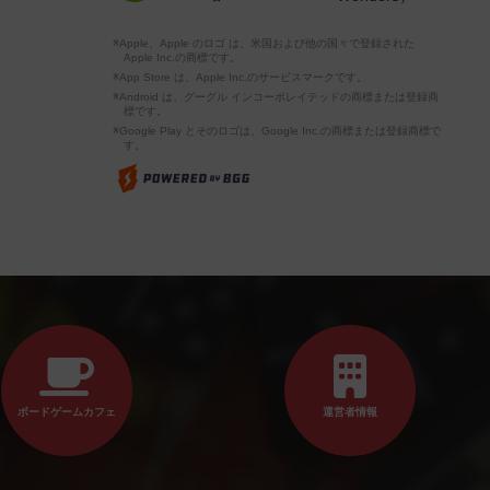
※Apple、Apple のロゴ は、米国および他の国々で登録された
Apple Inc.の商標です。
※App Store は、Apple Inc.のサービスマークです。
※Android は、グーグル インコーポレイテッドの商標または登録商
標です。
※Google Play とそのロゴは、Google Inc.の商標または登録商標で
す。
ボードゲームカフェ
運営者情報