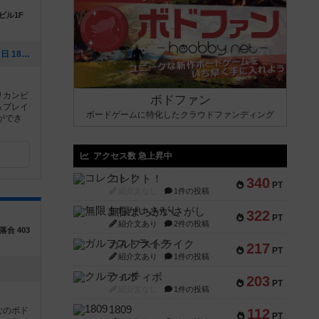
ビル1F
[NEW] ９月カレンダー（2024年09月02日 18時45分）
リカンビ
ボドファン
＆プレイ
ボードゲームに特化したクラウドファンディング
ができ
アクセス数 急上昇中
コレクト！
340
PT
紹介文なし
1件の投稿
無限まちがいさがし
322
PT
紹介文あり
2件の投稿
合 403
ガルフストライク
217
PT
紹介文あり
1件の投稿
クルティボ
203
PT
紹介文なし
1件の投稿
1809
なのボド
112
PT