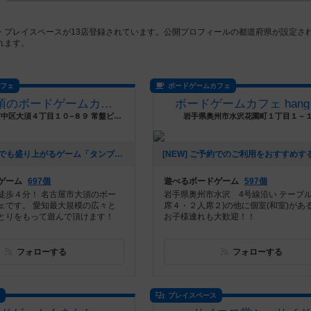
・プレイスペースが13店登録されています。公開プロフィールの都道府県が設定さ
れます。
カフェ
ボードゲームカフェ
名古屋大須のボードゲームカフェ Board Game's
ボードゲームカフェ hang 
愛知県名古屋市中区大須４丁目１０−８９ 常盤ビル３階
岩手県奥州市水沢花園町１丁目１－
[NEW] 初心者でも盛り上がるゲーム「タンブリンダイス」（2026年07月17日 14時05分）
ゲーム
697個
遊べるボードゲーム
597個
徒歩４分！ 名古屋市大須のボー
岩手県奥州市水沢 4号線沿い テーブル
ェです。 愛知最大規模の広々と
席４・２人席２)の他に個室(和室)があ
とりをもって遊んで頂けます！
お子様連れも大歓迎！！
フォローする
フォローする
ス
プレイスペース