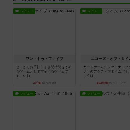
ワン・トゥ・ファイブ
エコーズ・オブ・タイ
とにかくお手軽にすき間時間をうめ
カードゲームにファイナルフ
るゲームとして重宝するゲームで
ジーのアクティブタイムバト
す。いわ...
しくは...
31分前
by nabekoh
約4時間前
by ジェイとと
レビュー
レビュー
南北戦争
ファイアー・ブルズ / 火
1983年にVictory Gamesが出版した
火牛を引き連れて敵を殲滅さ