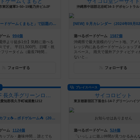
ードゲームくまもと
サイコロ堂シーサイド
東区健軍3−50−19菊乃井ビル2F
沖縄県中頭郡北谷町34-3 デポセントラル
[NEW] 🎲 「ボードゲームくまもと」で話題のゲームにチャレンジ！ 🚀✨（2024年12月16日 12時53分）
ゲーム
994個
遊べるボードゲーム
1587個
電停より徒歩1分】気軽に遊べる
沖縄県で最大規模のリゾート地、アメ
です。 平日1,500円、日曜・祝
レッジ内にあるボードゲームショップ
☆フリータイム（最長7時間...
スペース。 雨天で屋外アクティビティ
ないと...
フォローする
フォローする
ス
プレイスペース
BOOKOFF 長久手グリーンロード店
サイコロビット
愛知郡長久手町城屋敷1212
東京都新宿区下落合1-14-7 グリーンハイツ落
[NEW] ボドゲカフェ☕️→ボドゲルーム⛺️（2023年06月12日 23時49分）
お知らせはありません
ゲーム
1124個
遊べるボードゲーム
524個
カップル・趣味仲間… 誰とでも
「いっしょに遊ぶ仲間が見つかるみん