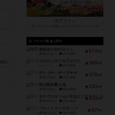
ボドファン
ボードゲームに特化したクラウドファンディング
アクセス数 急上昇中
無限まちがいさがし
574
PT
紹介文あり
2件の投稿
リワイルド：サウスアメリカ
ttis）
389
PT
紹介文なし
2件の投稿
アンダー・ザ・テーブラー
378
PT
紹介文あり
1件の投稿
宵と暁の呪文書
133
PT
紹介文あり
8件の投稿
セミファイナル ～お前はまだ生きている～
103
PT
紹介文あり
1件の投稿
ワン・トゥ・ファイブ
97
PT
紹介文あり
1件の投稿