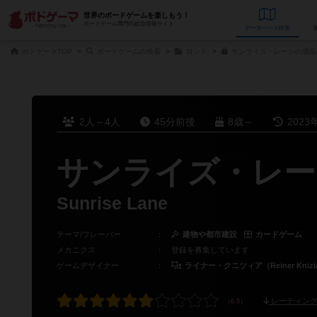
世界のボードゲームを楽しもう！
ボードゲーム専門の総合情報サイト
データベース
検
ボドゲーマTOP
ボードゲームの検索
ロンド
サンライズ・レーンの通販
2人～4人
45分前後
8歳～
2023
サンライズ・レー
Sunrise Lane
テーマ/フレーバー
：
建物や都市建設
カードゲーム
メカニクス
：
登録を募集しています
ゲームデザイナー
：
ライナー・クニツィア（Reiner Knizi
レーティング