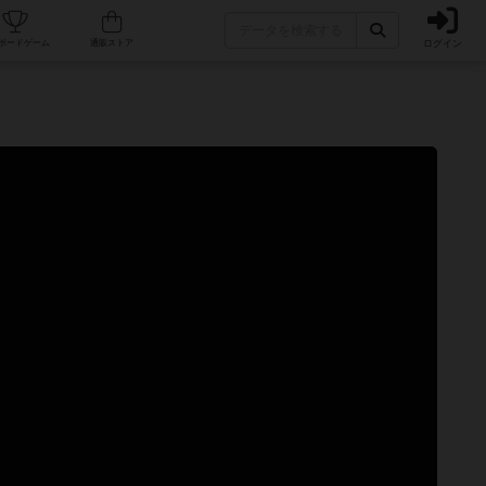
ログイン
カフェ/店舗
人気ボードゲーム
通販ストア