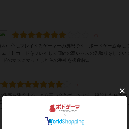
充実
級を中心にプレイするゲーマーの感想です。ボードゲーム会にて
ゲーム？】カードをプレイして価値の高いマスの先取りをしてい
ドのマスにマッチした色の手札を複数枚...
い住宅を建設することを競い合うゲームです。建設した住宅は
多く得点を稼いだ人の勝ちです。基本的には、他者より数多く
なっています。ただし、建設する土地（ゲーム...