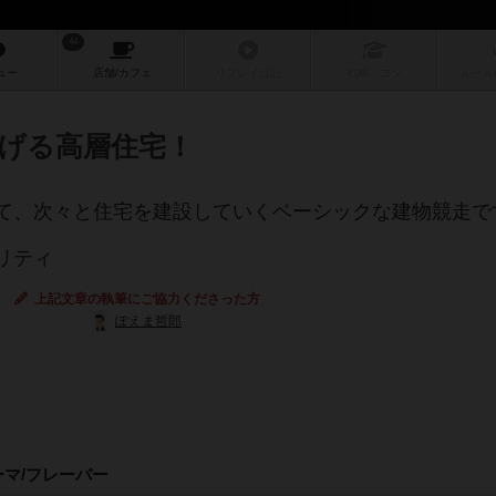
44
ュー
店舗/
カフェ
リプレイ
日記
戦略
・コツ
ルール
げる高層住宅！
て、次々と住宅を建設していくベーシックな建物競走で
リティ
上記文章の執筆にご協力くださった方
ぽえま哲郎
ーマ/フレーバー