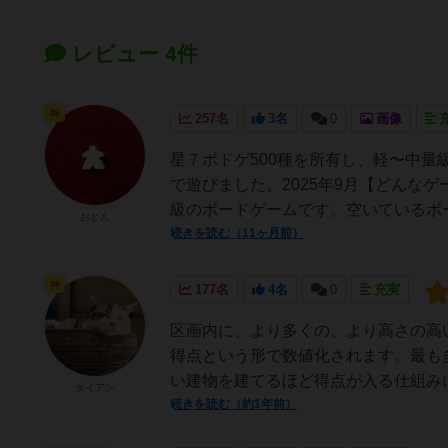
レビュー 4件
神
257名
3名
0
画像
星７ボドゲ500種を所有し、軽〜中量
で遊びました。2025年9月【どんな
級のボードゲームです。空いているボー
おとん
続きを読む（11ヶ月前）
神
177名
4名
0
充実
区画内に、より多くの、より高さの高
得点という形で数値化されます。最も
い建物を建てるほど得点が入る仕組みに
ダイアン
続きを読む（約1年前）