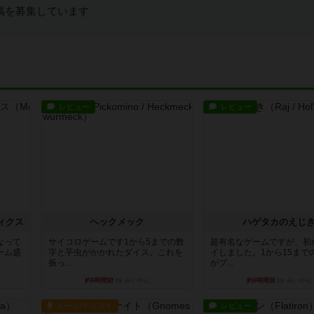
稿を募集しています
レビュー
レビュー
ィクス
ヘックメック
ハゲタカのえじ
なって
サイコロゲームです1から5までの数
超有名なゲームですが、初
ーム盛
字と芋虫がかかれたダイス。これを
イしました。1から15まで
振っ...
がプ...
約6時間前
by みいやん
約6時間前
by みいやん
ルール/インスト
レビュー