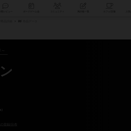
索
新着レビュー
ボードゲーム会
コミュニティ
掲示板一覧
/商品詳細
作品データ
年～
ン
a）
の登録/分布