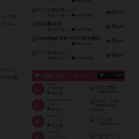
紹介文なし
8件の投稿
スカルキング
45
PT
紹介文あり
12件の投稿
メイク作
レイヤー
海兵隊
45
PT
紹介文あり
1件の投稿
Bitter End ブタペスト救出作戦
45
PT
紹介文なし
1件の投稿
ドコジャン
42
PT
紹介文あり
10件の投稿
ザインし
お気に入りランキング
トップ50
ヤーが勝
Splendor
1
宝石の煌き
位
4041名
Die Siedler von Catan
2
カタン
位
3616名
Dominion
3
ドミニオン
位
2530名
Battle Line
4
バトルライン
位