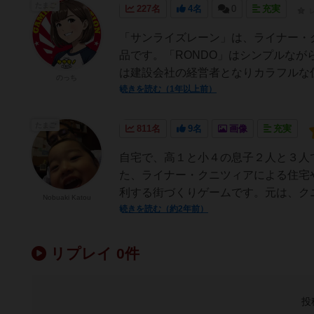
たまご
227名
4名
0
充実
「サンライズレーン」は、ライナー・
品です。「RONDO」はシンプルな
は建設会社の経営者となりカラフルな住
のっち
続きを読む（1年以上前）
たまご
811名
9名
画像
充実
自宅で、高１と小４の息子２人と３人
た、ライナー・クニツィアによる住宅
利する街づくりゲームです。元は、クニ
Nobuaki Katou
続きを読む（約2年前）
リプレイ 0件
投