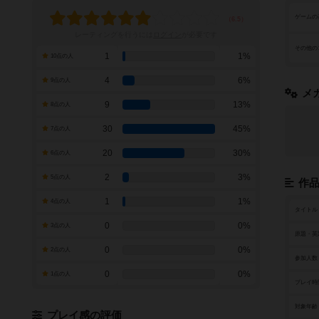
ゲームの
レーティングを行うには
ログイン
が必要です
その他の
1
1%
10点の人
4
6%
9点の人
メ
9
13%
8点の人
30
45%
7点の人
20
30%
6点の人
2
3%
5点の人
作
1
1%
4点の人
タイトル
0
0%
3点の人
原題・英
0
0%
2点の人
参加人数
0
0%
1点の人
プレイ時
対象年齢
プレイ感の評価