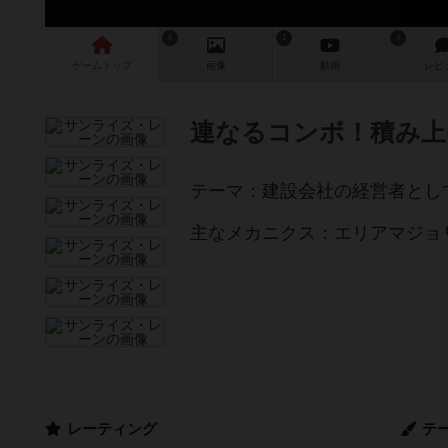
6
1
4
ゲーム
トップ
画像
動画
レビ
連なるコンボ！積み上
テーマ：建設会社の経営者とし
主なメカニクス：エリアマジョ
レーティング
テ