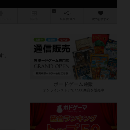
1
/インスト
掲示板
拡張/関連
作
次のおすすめ
す。
ボードゲーム通販
オンラインストアで7,500商品を販売中