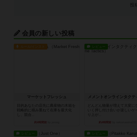
投
会員の新しい投稿
ルール/インスト
レビュー
マーケットフレッシュ
メメントオンラインタクテ
目的あなたの店先に農産物の木箱を
どんどん物量が増えて大変に
戦略的に積み重ねて在庫を最大化
いく押し付け合いが楽しいゲ
し、競合...
り上が...
約4時間前
by jurong
約4時間前
by nekomanma222
レビュー
レビュー