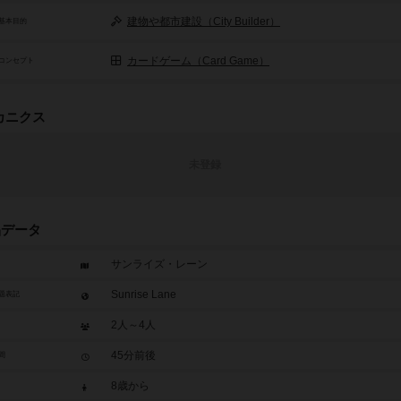
建物や都市建設（City Builder）
基本目的
カードゲーム（Card Game）
コンセプト
カニクス
未登録
品データ
サンライズ・レーン
Sunrise Lane
題表記
2人～4人
45分前後
間
8歳から