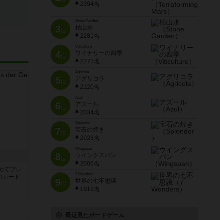
2394名
Stone Garden
3
枯山水
位
2281名
Viticulture
4
ワイナリーの四季
位
2272名
Agricola
5
アグリコラ
位
2120名
Azul
6
アズール
位
2034名
Splendor
7
宝石の煌き
位
2028名
Wingspan
8
き
ウイングスパン
位
2006名
めてプレ
7 Wonders
のカード
9
世界の七不思議
位
1919名
最近見たボードゲーム