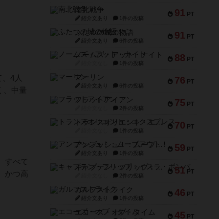
南北戦争
91
PT
紹介文あり
1件の投稿
ふたつの城の物語
91
PT
紹介文あり
6件の投稿
ノームズ・アット・ナイト
88
PT
紹介文なし
1件の投稿
マーリン
、4人
76
PT
紹介文あり
6件の投稿
く、中量
フラットアイアン
75
PT
紹介文なし
2件の投稿
トランスオリエント・エクスプレス
70
PT
紹介文なし
1件の投稿
アンブッシュ！：ムーブアウト！
59
PT
紹介文あり
1件の投稿
、すべて
キャプテン・フリップ：イスラ・ボンバ
51
PT
、かつ高
紹介文なし
2件の投稿
ガルフストライク
46
PT
紹介文あり
1件の投稿
エコーズ・オブ・タイム
45
PT