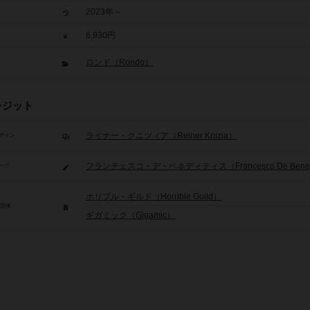
2023年～
6,930円
ロンド（Rondo）
レジット
ライナー・クニツィア（Reiner Knizia）
ザイン
フランチェスコ・デ・ベネディティス（Francesco De Benedi
ーク
ホリブル・ギルド（Horrible Guild）
/団体
ギガミック（Gigamic）