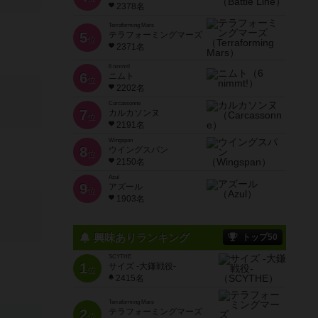
2378名
Terraforming Mars
5
テラフォーミングマーズ
位
2371名
6 nimmt!
6
ニムト
位
2202名
Carcassonne
7
カルカソンヌ
位
2191名
Wingspan
8
ウイングスパン
位
2150名
Azul
9
アズール
位
1903名
興味ありランキング
トップ50
SCYTHE
1
サイズ -大鎌戦役-
位
2415名
Terraforming Mars
2
テラフォーミングマーズ
位