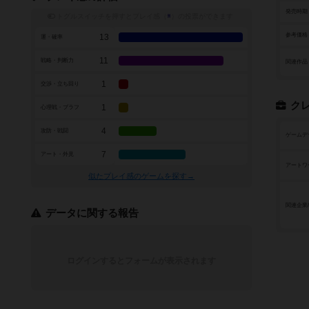
発売時期
トグルスイッチを押すとプレイ感（
※
）の投票ができます
参考価格
13
運・確率
11
戦略・判断力
関連作品
1
交渉・立ち回り
ク
1
心理戦・ブラフ
4
攻防・戦闘
ゲームデ
7
アート・外見
アートワ
似たプレイ感のゲームを探す→
関連企業
データに関する報告
ログインするとフォームが表示されます