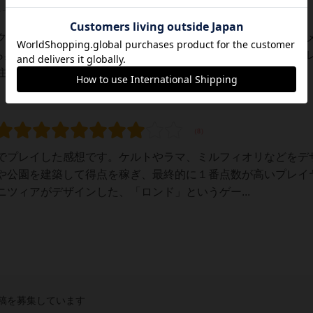
レーティングが非公開に設定されたユーザー
クニツィア先生による名作タイル配置ゲーム『RONDO』のリ
がら奥深いゲームプレイで人気は（おそらく）高いハズです☆プ
宅地を開発していきます。手番になったら...
でプレイした感想です。ケルトやラマ、ミルフィオリなどをデ
や公園を建築して得点を稼ぎ、最終的に１番点数が高いプレイ
ツィアがデザインした、「ロンド」というゲー...
稿を募集しています