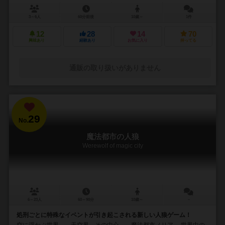
3～6人
60分前後
10歳～
1件
12
28
14
70
興味あり
経験あり
お気に入り
持ってる
通販の取り扱いがありません
29
No.
魔法都市の人狼
Werewolf of magic city
6～23人
60～90分
10歳～
－
処刑ごとに特殊なイベントが引き起こされる新しい人狼ゲーム！
空に浮かぶ世界――天空界。その中心――魔法都市ノリア。 世界中の