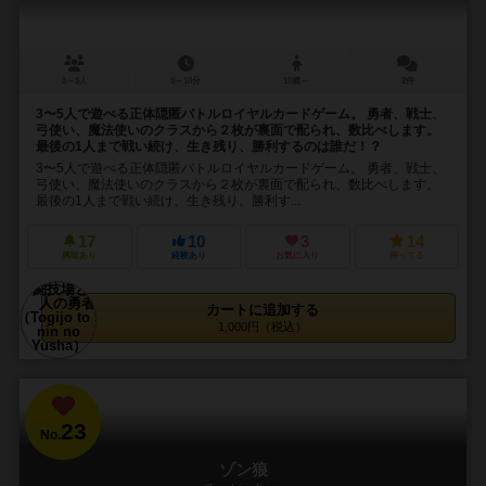
3～5人
5～10分
10歳～
2件
3〜5人で遊べる正体隠匿バトルロイヤルカードゲーム。 勇者、戦士、
弓使い、魔法使いのクラスから２枚が裏面で配られ、数比べします。
最後の1人まで戦い続け、生き残り、勝利するのは誰だ！？
3〜5人で遊べる正体隠匿バトルロイヤルカードゲーム。 勇者、戦士、
弓使い、魔法使いのクラスから２枚が裏面で配られ、数比べします。
最後の1人まで戦い続け、生き残り、勝利す...
17
10
3
14
興味あり
経験あり
お気に入り
持ってる
カートに追加する
1,000円（税込）
23
No.
ゾン狼