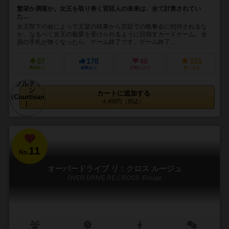
繁栄か凋落か。女王を取り巻く宮廷人の未来は、全て計算されてい
た…
女王陛下の命によって王室の執事から宮廷での晩餐会に招待されるな
か、なるべく女王の寵愛を受けられるように目指すカードゲーム。全
員の手札が無くなったら、ゲーム終了です。ゲーム終了...
87
178
40
131
興味あり
経験あり
お気に入り
持ってる
カートに追加する
4,400円（税込）
11
No.
オーバードライブ リ：クロス ルージュ
OVER DRIVE RE:CROSS -Rouge