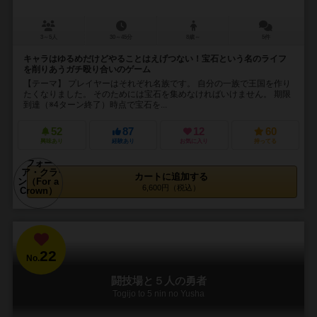
3～5人
30～45分
8歳～
5件
キャラはゆるめだけどやることはえげつない！宝石という名のライフ
を削りあうガチ殴り合いのゲーム
【テーマ】 プレイヤーはそれぞれ名族です。 自分の一族で王国を作り
たくなりました。 そのためには宝石を集めなければいけません。 期限
到達（※4ターン終了）時点で宝石を...
52
87
12
60
興味あり
経験あり
お気に入り
持ってる
カートに追加する
6,600円（税込）
22
No.
闘技場と５人の勇者
Togijo to 5 nin no Yusha