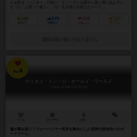
らを狩る「ハンター」の戦い、そしてそんな最中に森に迷い込んでし
まった「人間（一般人）」の、生き残りを賭けたカード...
249
878
249
317
興味あり
経験あり
お気に入り
持ってる
通販の取り扱いがありません
4
No.
ケイオス・イン・ジ・オールド・ワールド
Chaos in the Old World
3～4人
60～120分
13歳～
－
魔が覇を競う！ウォーハンマー世界を舞台にした邪神の領地争いのボ
ードゲーム。