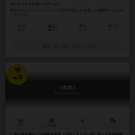
ギルティギアのボードゲーム！
国内クラウドファンディングで1000万超えを達成した格闘ゲームのボ
ードゲーム
13
17
3
32
興味あり
経験あり
お気に入り
持ってる
通販の取り扱いがありません
9
No.
分数職人
Bunsu Shokunin
2～4人
10分前後
－
＼東大進学率No.1の筑駒生考案／子供と大人が一緒に遊べる知育算数