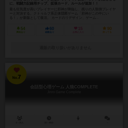
に、戦闘力記録用チップ、拡張カード、ルールが追加！！
最も狂気度が高いプレイヤーに邪神が降臨し、残りの人類側プレイヤ
ーと対決する。クトゥルフ系正体隠匿ゲーム「邪神がこの中にい
る！」が新版として復活。 カードのリデザイン、ゲーム...
54
60
15
90
興味あり
経験あり
お気に入り
持ってる
通販の取り扱いがありません
7
No.
会話型心理ゲーム 人狼COMPLETE
Jinro Game Complete
4～25人
10～90分
－