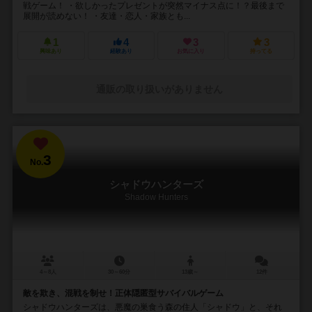
戦ゲーム！ ・欲しかったプレゼントが突然マイナス点に！？最後まで
展開が読めない！ ・友達・恋人・家族とも...
1
4
3
3
興味あり
経験あり
お気に入り
持ってる
通販の取り扱いがありません
3
No.
シャドウハンターズ
Shadow Hunters
4～8人
30～60分
13歳～
12件
敵を欺き、混戦を制せ！正体隠匿型サバイバルゲーム
シャドウハンターズは、悪魔の巣食う森の住人「シャドウ」と、それ