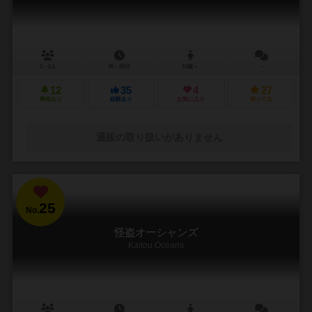
2～6人
45～55分
10歳～
－
12
35
4
27
興味あり
経験あり
お気に入り
持ってる
通販の取り扱いがありません
25
No.
怪盗オーシャンズ
Kaitou Oceans