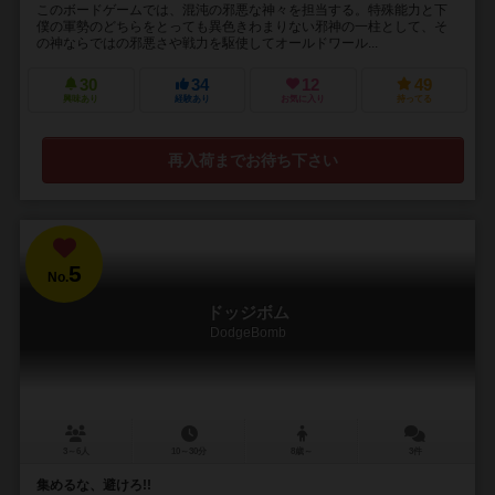
このボードゲームでは、混沌の邪悪な神々を担当する。特殊能力と下
僕の軍勢のどちらをとっても異色きわまりない邪神の一柱として、そ
の神ならではの邪悪さや戦力を駆使してオールドワール...
30
34
12
49
興味あり
経験あり
お気に入り
持ってる
再入荷までお待ち下さい
5
No.
ドッジボム
DodgeBomb
3～6人
10～30分
8歳～
3件
集めるな、避けろ!!