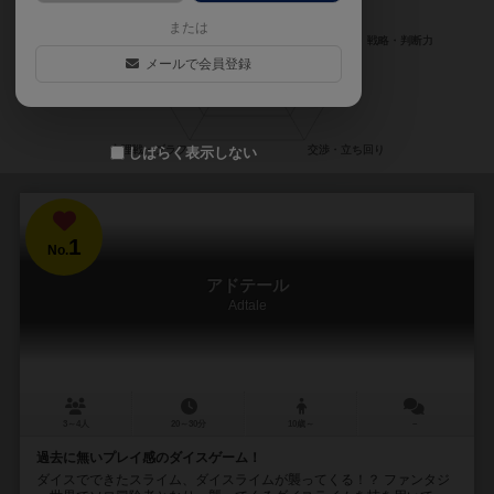
または
メールで会員登録
しばらく表示しない
1
No.
アドテール
Adtale
3～4人
20～30分
10歳～
－
過去に無いプレイ感のダイスゲーム！
ダイスでできたスライム、ダイスライムが襲ってくる！？ ファンタジ