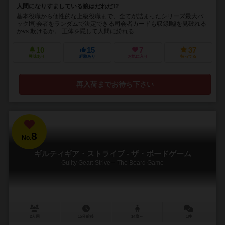
人間になりすましている狼はだれだ!?
基本役職から個性的な上級役職まで、全てが詰まったシリーズ最大パ
ック!司会者をランダムで決定できる司会者カードも収録!噓を見破れる
かvs.欺けるか。 正体を隠して人間に紛れる...
10
15
7
37
興味あり
経験あり
お気に入り
持ってる
再入荷までお待ち下さい
8
No.
ギルティギア・ストライブ - ザ・ボードゲーム
Guilty Gear: Strive – The Board Game
2人用
15分前後
14歳～
1件