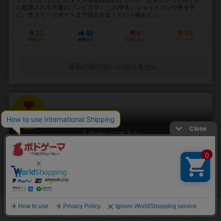
に配置される大量のゾンビコマ！ この中を、ショットガンや斧を手
に、生きてヘリポートまで脱出する！という極めてシ...
21
40
6
49
興味あり
経験あり
お気に入り
持ってる
通販の取り扱いがありません
31
No.
人のせいにするな
Hitono Seini Suruna
3～5人
20分前後
5歳～
2件
責任をなすりつけろ！