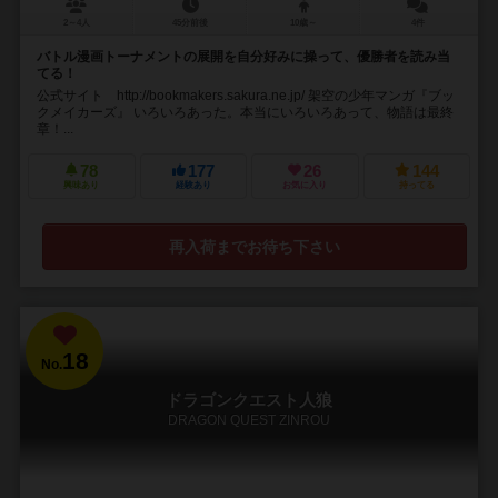
2～4人
45分前後
10歳～
4件
バトル漫画トーナメントの展開を自分好みに操って、優勝者を読み当
てる！
公式サイト http://bookmakers.sakura.ne.jp/ 架空の少年マンガ『ブッ
クメイカーズ』 いろいろあった。本当にいろいろあって、物語は最終
章！...
78
177
26
144
興味あり
経験あり
お気に入り
持ってる
再入荷までお待ち下さい
18
No.
ドラゴンクエスト人狼
DRAGON QUEST ZINROU