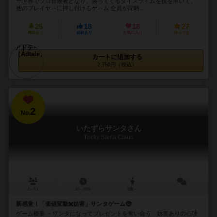
ー世界でソロ冒険者となり、襲ってくるダイスライムを技を用いて、
他のプレイヤーに押し付けるゲーム 全員が同時...
25
18
18
27
興味あり
経験あり
お気に入り
持ってる
カートに追加する
2,750円（税込）
2
No.
いたずらサンタさん
Tricky Santa Claus
2～6人
10～30分
6歳～
－
新感覚！「価値変動✖️妨害」サンタゲーム🤶
ゲーム概要 ・サンタになってプレゼントを奪い合う、妨害ありの心理