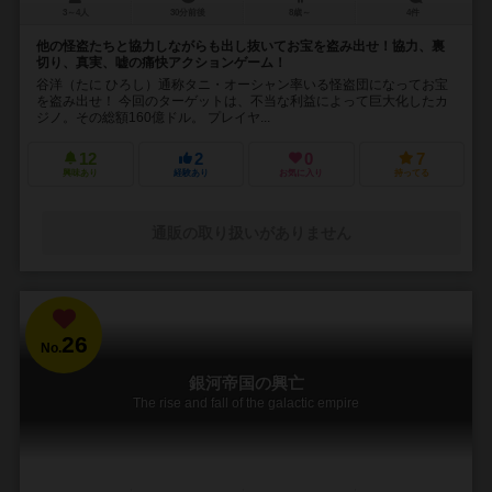
3～4人
30分前後
8歳～
4件
他の怪盗たちと協力しながらも出し抜いてお宝を盗み出せ！協力、裏
切り、真実、嘘の痛快アクションゲーム！
谷洋（たに ひろし）通称タニ・オーシャン率いる怪盗団になってお宝
を盗み出せ！ 今回のターゲットは、不当な利益によって巨大化したカ
ジノ。その総額160億ドル。 プレイヤ...
12
2
0
7
興味あり
経験あり
お気に入り
持ってる
通販の取り扱いがありません
26
No.
銀河帝国の興亡
The rise and fall of the galactic empire