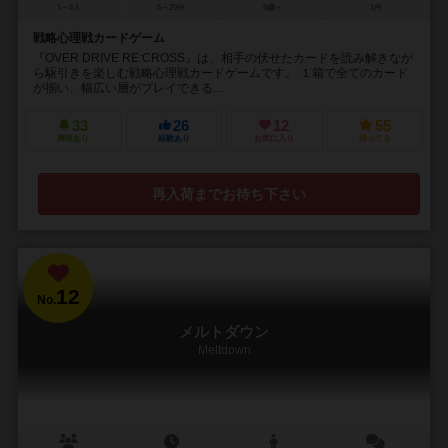
1～4人
5～20分
8歳～
1件
戦略心理戦カードゲーム
『OVER DRIVE RE:CROSS』は、相手の伏せたカードを読み解きなが
ら駆引きを楽しむ戦略心理戦カードゲームです。 １箱で全てのカード
が揃い、幅広い層がプレイできる...
33
26
12
55
興味あり
経験あり
お気に入り
持ってる
再入荷までお待ち下さい
12
No.
メルトダウン
Meltdown