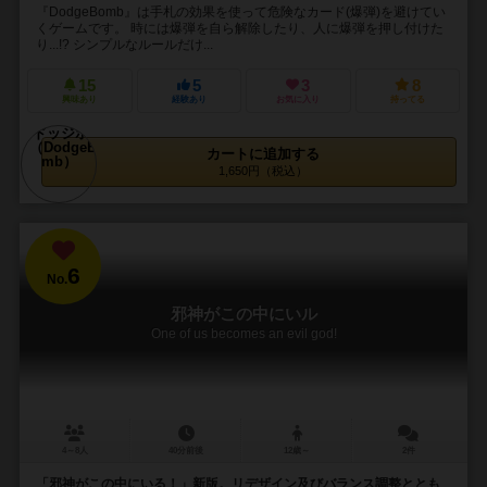
『DodgeBomb』は手札の効果を使って危険なカード(爆弾)を避けてい
くゲームです。 時には爆弾を自ら解除したり、人に爆弾を押し付けた
り...!? シンプルなルールだけ...
15
5
3
8
興味あり
経験あり
お気に入り
持ってる
カートに追加する
1,650円（税込）
6
No.
邪神がこの中にいル
One of us becomes an evil god!
4～8人
40分前後
12歳～
2件
「邪神がこの中にいる！」新版。リデザイン及びバランス調整ととも