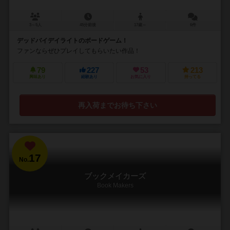
3～5人
45分前後
17歳～
6件
デッドバイデイライトのボードゲーム！
ファンならぜひプレイしてもらいたい作品！
79
227
53
213
興味あり
経験あり
お気に入り
持ってる
再入荷までお待ち下さい
17
No.
ブックメイカーズ
Book Makers