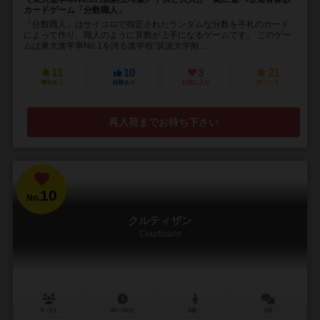
カードゲーム「分数職人」
「分数職人」はサイコロで指定されたランダムな分数を手札のカード
によって作り、職人のように算数が上手になるゲームです。 このゲー
ムは東大進学率No.1を誇る進学校”筑波大学附...
11
10
3
21
興味あり
経験あり
お気に入り
持ってる
再入荷までお待ち下さい
10
No.
クルティザン
Courtisans
2～5人
20～30分
8歳～
5件