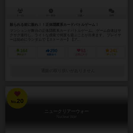
3～4人
15～30分
15歳～
10件
殺られる前に殺れ！！正体隠匿系カードバトルゲーム！
マンションが舞台の正体隠匿系カードバトルゲーム。 ゲーム自体はサ
クサク進行し、ライトな感覚で何度も遊ぶことが出来ます。 プレイヤ
ーは始めにランダムで【ストーカー】【ア...
164
290
51
241
興味あり
経験あり
お気に入り
持ってる
通販の取り扱いがありません
20
No.
ニュークリアーウォー
Nuclear War