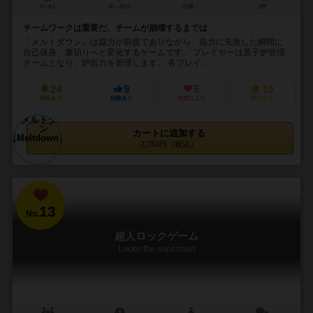
4～6人
30～60分
10歳～
2件
チームワークは重要だ、チームが崩壊するまでは
『メルトダウン』は協力が前提でありながら、協力に失敗した瞬間に
自己保身、裏切りへと変化するゲームです。 プレイヤーは原子炉管理
チームとなり、炉出力を管理します。 各プレイ...
24
9
5
10
興味あり
経験あり
お気に入り
持ってる
カートに追加する
2,750円（税込）
13
No.
超人ロックゲーム
Locke the superman