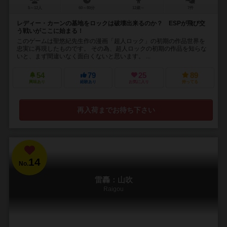
5～12人
60～80分
12歳～
7件
レディー・カーンの基地をロックは破壊出来るのか？ ESPが飛び交
う戦いがここに始まる！
このゲームは聖悠紀先生作の漫画「超人ロック」の初期の作品世界を
忠実に再現したものです。 その為、超人ロックの初期の作品を知らな
いと、まず間違いなく面白くないと思います。 ...
54
79
25
89
興味あり
経験あり
お気に入り
持ってる
再入荷までお待ち下さい
14
No.
雷轟：山吹
Raigou