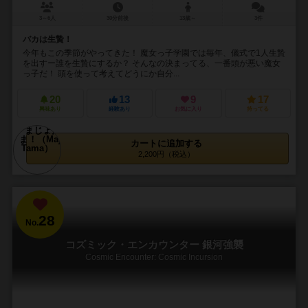
3～6人
30分前後
13歳～
3件
バカは生贄！
今年もこの季節がやってきた！ 魔女っ子学園では毎年、儀式で1人生贄
を出すー誰を生贄にするか？ そんなの決まってる、一番頭が悪い魔女
っ子だ！ 頭を使って考えてどうにか自分...
20
13
9
17
興味あり
経験あり
お気に入り
持ってる
カートに追加する
2,200円（税込）
28
No.
コズミック・エンカウンター 銀河強襲
Cosmic Encounter: Cosmic Incursion