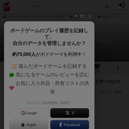
ログイン
閉じる
ボドゲーマTOP
ボードゲームの検索
惨劇ルーパー
惨劇ルーパー：ミッ
ボードゲームのプレイ履歴を記録し
て、
惨劇ルーパー：ミッドナイトゾーン
自分のデータを管理しませんか？
次のおすすめボードゲーム
約75,000人
がボドゲーマを利用中！
遊んだボードゲームを記録する
1
4
トップ
画像
動画
レビュー
カフェ
気になるゲームのレビューを読む
『惨劇ルーパー：ミッドナイトゾーン』が好きな方へのおす
お気に入り作品・所有リストの共
すめ
有
このゲームのトップページで投票された「プレイ感の評価」をもとに、傾向
が近いボードゲームをランキング形式で紹介します。
※リストには一定の投票数がある作品のみを表示しています
ログイン / 会員登録（10秒）
Google
X
Apple
Facebook