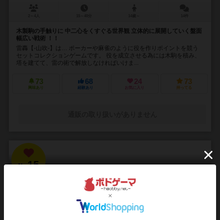
2～4人
15～40分
14歳～
14件
木製駒の手触りに 中二心をくすぐる世界観 立体的に展開していく盤面
幅広い戦術 ！！
雷轟【-山吹-】は… ポーカーや麻雀のように役を作りポイントを競う
セットコレクションゲームです。 役を成立させる為には木駒を積み、
塔を建てて、雷の術で解放しなければいけま...
73
68
24
73
興味あり
経験あり
お気に入り
持ってる
通販の取り扱いがありません
15
No.
ブラッドボーン：カードゲーム
Bloodborne: The Card Game