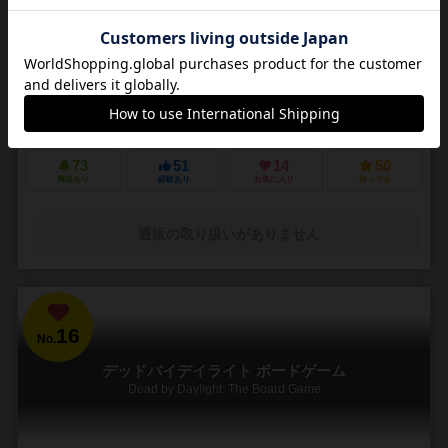
3～5人
30～45分
14歳～
4件
悪夢のような街で他の狩人を出し抜いて「血の遺志」を集めろ
ＰＳ４で発売されたフロムソフトウェアのブラッドボーンのカードゲ
ーム化。 かつて栄華を極めた古都ヤーナムでは風土病「獣の病」がは
びこっていた。あなたは「獣の病」の罹患者で...
73
51
14
50
興味あり
経験あり
お気に入り
持ってる
通販の取り扱いがありません
16
No.
デッドバイデイライト ボードゲーム
Dead by Daylight: The Board Game