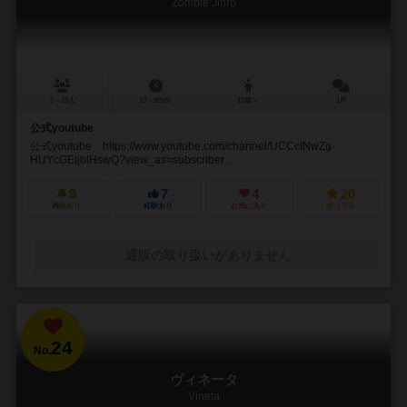
Zombie Jinro
5～19人
10～999分
10歳～
1件
公式youtube
公式youtube https://www.youtube.com/channel/UCCcINwZg-
HUYcGEljblHswQ?view_as=subscriber ...
9
7
4
20
興味あり
経験あり
お気に入り
持ってる
通販の取り扱いがありません
24
No.
ヴィネータ
Vineta