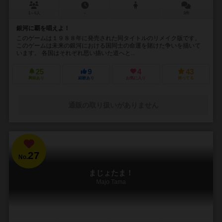
1～6人
－
3件
銀河に覇を唱えよ！
このゲームは１９８８年に発売された同タイトルのリメイク版です。
このゲームは未来の銀河における国同士の命運を賭けた争いを描いて
います。 各国はそれぞれ思い描いた道へと...
25
9
4
43
興味あり
経験あり
お気に入り
持ってる
通販の取り扱いがありません
27
No.
まじょたま！
Majo Tama