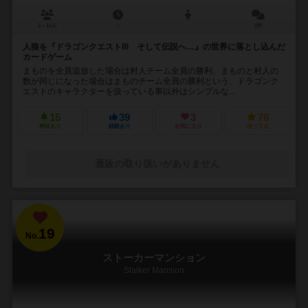
2～14人
－
2件
人狼を『ドラゴンクエストⅢ そして伝説へ…』の世界に落とし込んだ
カードゲーム
まものを全員追放した場合は村人チーム全員の勝利、まものと村人の
数が同じになった場合はまものチーム全員の勝利という、ドラゴンク
エストのキャラクターを扱っている事以外はシンプルな...
15
39
3
76
興味あり
経験あり
お気に入り
持ってる
通販の取り扱いがありません
19
No.
ストーカーマンション
Stalker Mansion