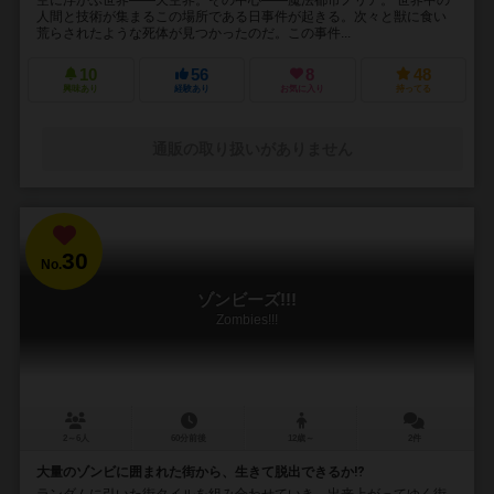
人間と技術が集まるこの場所である日事件が起きる。次々と獣に食い
荒らされたような死体が見つかったのだ。この事件...
10
56
8
48
興味あり
経験あり
お気に入り
持ってる
通販の取り扱いがありません
30
No.
ゾンビーズ!!!
Zombies!!!
2～6人
60分前後
12歳～
2件
大量のゾンビに囲まれた街から、生きて脱出できるか⁉︎
ランダムに引いた街タイルを組み合わせていき、出来上がってゆく街