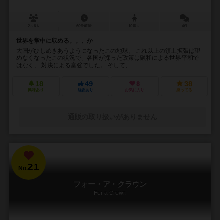
2～6人
60分前後
10歳～
4件
世界を掌中に収める。。。か
大国がひしめきあうようになったこの地球。 これ以上の領土拡張は望
めなくなったこの状況で、各国が採った政策は融和による世界平和で
はなく、 対決による富強でした。 そして、...
18
49
8
38
興味あり
経験あり
お気に入り
持ってる
通販の取り扱いがありません
21
No.
フォー・ア・クラウン
For a Crown