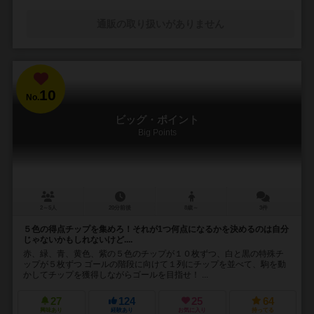
通販の取り扱いがありません
10
No.
ビッグ・ポイント
Big Points
2～5人
20分前後
8歳～
3件
５色の得点チップを集めろ！それが1つ何点になるかを決めるのは自分
じゃないかもしれないけど....
赤、緑、青、黄色、紫の５色のチップが１０枚ずつ、白と黒の特殊チ
ップが５枚ずつ ゴールの階段に向けて１列にチップを並べて、駒を動
かしてチップを獲得しながらゴールを目指せ！ ...
27
124
25
64
興味あり
経験あり
お気に入り
持ってる