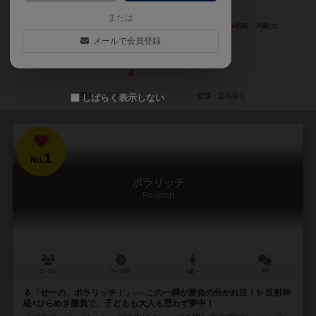
または
メールで会員登録
しばらく表示しない
1
No.
ポラリッチ
Polarich
2～4人
5～10分
6歳～
4件
🐧「せーの、ポラリッチ！」──この一瞬が勝負の分かれ目！✨ 反射神
経×ひらめき勝負で、子どもも大人も思わず夢中！