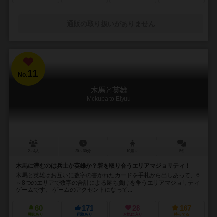
通販の取り扱いがありません
11
No.
木馬と英雄
Mokuba to Eiyuu
2～4人
20～30分
10歳～
5件
木馬に潜むのは兵士か英雄か？砦を取り合うエリアマジョリティ！
木馬と英雄はお互いに数字の書かれたカードを手札から出しあって、6
～8つのエリアで数字の合計による勝ち負けを争うエリアマジョリティ
ゲームです。 ゲームのアクセントになって...
60
171
28
167
興味あり
経験あり
お気に入り
持ってる