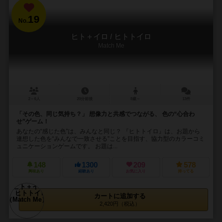
19
No.
ヒト＋イロ / ヒトトイロ
Match Me
2～6人
20分前後
8歳～
13件
「その色、同じ気持ち？」 想像力と共感でつながる、 色の“心合わ
せ”ゲーム！
あなたの“感じた色”は、みんなと同じ？ 『ヒトトイロ』は、お題から
連想した色を“みんなで一致させる”ことを目指す、協力型のカラーコミ
ュニケーションゲームです。 お題は...
148
1300
209
578
興味あり
経験あり
お気に入り
持ってる
カートに追加する
2,420円（税込）