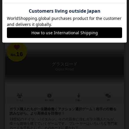
181
116
42
84
興味あり
経験あり
お気に入り
持ってる
通販の取り扱いがありません
16
No.
グラスロード
Glass Road
1～4人
20～80分
13歳～
7件
ガラス職人たちが一生懸命働くアクション選択ゲーム！相手の行動を
読みながら、より高得点を目指せ！
18世紀のドイツ、バイエルン。その片田舎に住むガラス職人たちが、
様々な建物を建てていくゲームです。 プレーヤーはいろいろな専門家
カードを手札として、そのカードに書かれて...