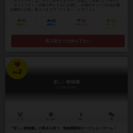
『ポラリッチ』は、カップの中にキューブを隠して全員でいっせいに
「ポラリッチ！」の掛け声とともに公開し、全員のキューブの合計数
を瞬時に計算。狙うべきコマ（ペンギン・イヌイット・...
99
85
10
53
興味あり
経験あり
お気に入り
持ってる
再入荷までお待ち下さい
2
No.
楽しい動物園
O Zoo le Mio
2～4人
45～60分
9歳～
5件
『苦しい動物園』の異名を持つ、動物園開発オークションゲーム！