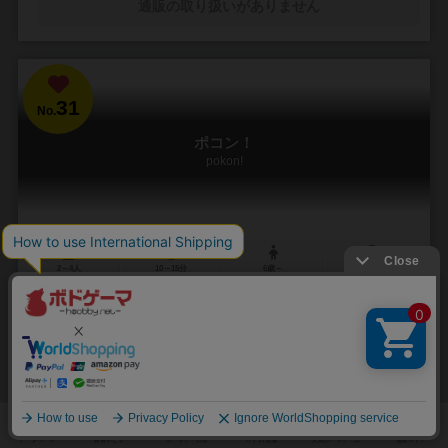
通販の取り扱いがありません
31
No.
ポコン！
pokon!
2～4人
10～15分
6歳～
5件
いつでもどこでも誰とでも楽しめる、狐と狸の化かし合い！
「いつでも、どこでも、誰とでも――」 そんな、取り回しの良さが徹
底的に追求されたゲームです。 相手のコマを挟むと裏返せるのはリバ
ーシと同じですが、両チームにそれぞれ４...
42
188
19
106
興味あり
経験あり
お気に入り
持ってる