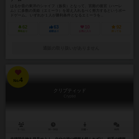
はるか昔の東洋のシャイフ（族長）となって、宮殿の後宮（ハーレ
ム）に多数の美姫（エミーラ）を迎え入れるべく努力するというボー
ドゲーム。 いずれか１人が勝利条件となるエミーラを...
62
63
10
92
興味あり
経験あり
お気に入り
持ってる
通販の取り扱いがありません
4
No.
クリプティッド
Cryptid
3～5人
30～50分
10歳～
66件
未確認生物を発見せよ！ 自分の持つ情報を悟られずに、相手の情報