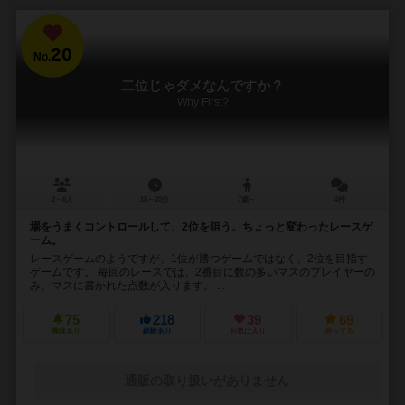
20
No.
二位じゃダメなんですか？
Why First?
2～6人
15～25分
7歳～
4件
場をうまくコントロールして、2位を狙う。ちょっと変わったレースゲ
ーム。
レースゲームのようですが、1位が勝つゲームではなく、2位を目指す
ゲームです。 毎回のレースでは、2番目に数の多いマスのプレイヤーの
み、マスに書かれた点数が入ります。 ...
75
218
39
69
興味あり
経験あり
お気に入り
持ってる
通販の取り扱いがありません