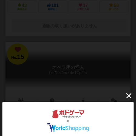
43
101
17
58
興味あり
経験あり
お気に入り
持ってる
通販の取り扱いがありません
15
No.
オペラ座の怪人
Le Fantôme de l'Opéra
2人用
30分前後
9歳～
4件
10の部屋に散らばる8人の容疑者――怪人は誰だ？
『オペラ座の怪人（Le Fantôme de l’Opéra）』は、2人用ボードゲー
ムで、『Mr. Jack』のゲームシステムをベースにした非対称型の推理ゲ
ームです。一方のプ...