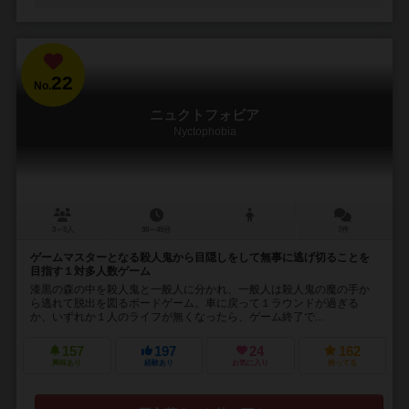
22
No.
ニュクトフォビア
Nyctophobia
3～5人
30～45分
7件
ゲームマスターとなる殺人鬼から目隠しをして無事に逃げ切ることを
目指す１対多人数ゲーム
漆黒の森の中を殺人鬼と一般人に分かれ、一般人は殺人鬼の魔の手か
ら逃れて脱出を図るボードゲーム。車に戻って１ラウンドが過ぎる
か、いずれか１人のライフが無くなったら、ゲーム終了で...
157
197
24
162
興味あり
経験あり
お気に入り
持ってる