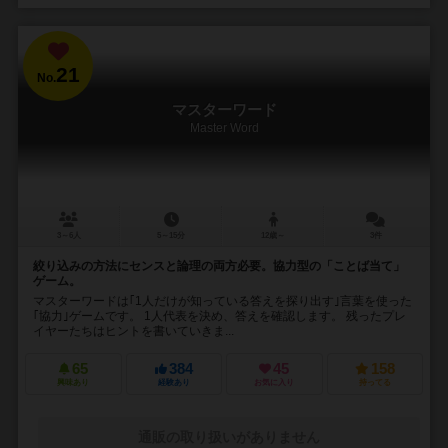
21
No.
マスターワード
Master Word
3～6人
5～15分
12歳～
3件
絞り込みの方法にセンスと論理の両方必要。協力型の「ことば当て」
ゲーム。
マスターワードは｢1人だけが知っている答えを探り出す｣言葉を使った
｢協力｣ゲームです。 1人代表を決め、答えを確認します。 残ったプレ
イヤーたちはヒントを書いていきま...
65
384
45
158
興味あり
経験あり
お気に入り
持ってる
通販の取り扱いがありません