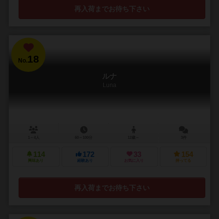
再入荷までお待ち下さい
18
No.
ルナ
Luna
1～4人
60～100分
12歳～
3件
114
172
33
154
興味あり
経験あり
お気に入り
持ってる
再入荷までお待ち下さい