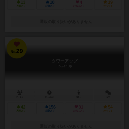
13
18
4
19
興味あり
経験あり
お気に入り
持ってる
通販の取り扱いがありません
29
No.
タワーアップ
Tower Up
2～4人
30～45分
8歳～
6件
42
156
31
54
興味あり
経験あり
お気に入り
持ってる
通販の取り扱いがありません