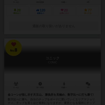
3～4人
60分前後
10歳～
4件
28
120
20
77
興味あり
経験あり
お気に入り
持ってる
通販の取り扱いがありません
8
No.
コニック
CONIC
2～4人
20～30分
10歳～
7件
金コーンが指し示す天王山。 勝負所を見極め、数字比べに打ち勝て!
数字比べに勝ち、自分のチップをボードに置いていくエリアマジョリ
ティ。チップを置くほど有利になりますが、要所となる場所にチップ