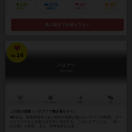
228
1170
227
687
興味あり
経験あり
お気に入り
持ってる
再入荷までお待ち下さい
14
No.
バヌアツ
Vanuatu
3～5人
90～180分
12歳～
4件
この世の楽園！バヌアツで働き暮らそう！
■舞台は、亜熱帯地域であり観光や漁業が盛んなバヌアツ共和国。 オー
ストラリアから北東の太平洋に存在する。 このバヌアツとは、「我々
の土地」の意味。 また、世界無形文化遺...