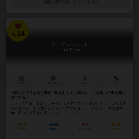
通販の取り扱いがありません
24
No.
ドラゴンパレード
Dragon Parade
2～5人
30～40分
10歳～
3件
中国のお正月は赤と黄色で彩られとても華やか さあ竜の行進を真ん
前で見るよ
お正月の中国、竜のパレードがあってとてもにぎやかです。 お宮を中
心に右に赤、左に黄色が彩られた華やかなボードの上で、 竜のコマが
赤に行ったり黄色に戻ったりする、 ５人ま...
20
58
8
26
興味あり
経験あり
お気に入り
持ってる