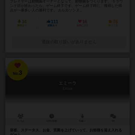
プレイヤーは動物園オーナーとなって、動物園をつくります。 ５ラウ
ンド目が終わったら、ゲーム終了です。ゲーム終了時に、獲得した得
点が一番多い人の勝利です。 カルカソンヌ...
34
111
16
76
興味あり
経験あり
お気に入り
持ってる
通販の取り扱いがありません
3
No.
エミーラ
Emira
3～5人
100分前後
12歳～
3件
容姿、ステータス、お金、宮殿を上げていって、お姫様を迎え入れる
ゲーム