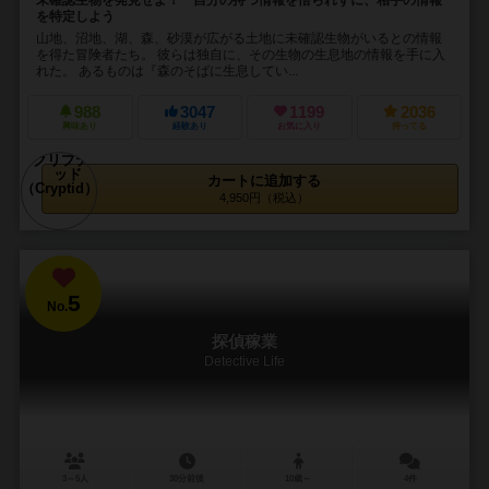
を特定しよう
山地、沼地、湖、森、砂漠が広がる土地に未確認生物がいるとの情報
を得た冒険者たち。 彼らは独自に、その生物の生息地の情報を手に入
れた。 あるものは『森のそばに生息してい...
988
3047
1199
2036
興味あり
経験あり
お気に入り
持ってる
カートに追加する
4,950円（税込）
5
No.
探偵稼業
Detective Life
3～5人
30分前後
10歳～
4件