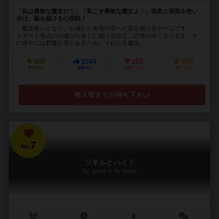
「私は勇敢な魔女だ！」「私こそ勇敢な魔女よ！」強気と弱気を使い
分け、薬を届ける心理戦！
魔法使いとなり、お城から各地の塔へと薬を届けるゲームです。
スタート地点のお城から遠くに届けるほど、評価が高くなります。そ
の途中には邪魔な雲があるため、それらを魔法...
466
1044
203
674
興味あり
経験あり
お気に入り
持ってる
再入荷までお待ち下さい
7
No.
ジキルとハイド
Dr. Jekyll & Mr. Hyde