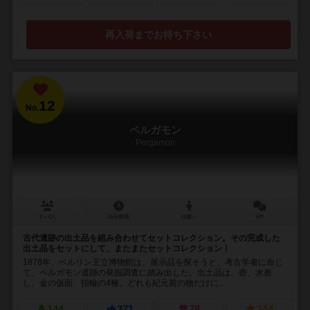
再入荷までお待ち下さい
12
No.
ペルガモン
Pergamon
2～4人
45分前後
10歳～
6件
古代遺跡の出土品を組み合わせてセットコレクション。その完成した
出土品をセットにして、またまたセットコレクション！
1878年、ベルリン王立博物館は、展示品を探そうと、考古学者に命じ
て、ペルガモン遺跡の発掘調査に踏み出した。出土品は、壺、水差
し、金の仮面、指輪の4種。どれも紀元前の物だけに...
144
371
78
244