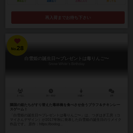
興味あり
経験あり
お気に入り
持ってる
再入荷までお待ち下さい
28
No.
白雪姫の誕生日〜プレゼントは毒りんご〜
Snow White’s Birthday
2～5人
20～40分
10歳～
1件
隣国の姫たちがすり替えた毒林檎を食べさせ合うブラフ＆チキンレー
スゲーム！
「白雪姫の誕生日〜プレゼントは毒りんご〜」は、つぎはぎ工房（コ
マイさんデザイン）が2017年秋に発表した白雪姫の誕生日のリメイク
作品です。 原作：https://bodog...