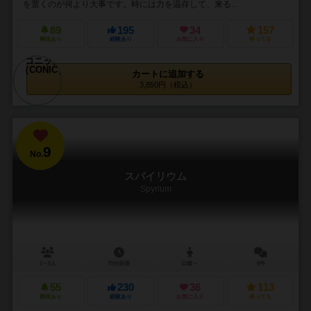
を置くのが何より大事です。時には力を温存して、来る...
89
195
34
157
興味あり
経験あり
お気に入り
持ってる
カートに追加する
3,850円（税込）
9
No.
スパイリウム
Spyrium
2～5人
75分前後
12歳～
6件
55
230
36
113
興味あり
経験あり
お気に入り
持ってる