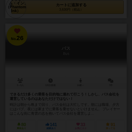
カートに追加する
3,630円（税込）
26
No.
バス
Bus
3～5人
120分前後
14歳～
7件
できるだけ多くの乗客を目的地に連れて行こう！しかし、バス会社を
運営しているのはあなただけではない！
時計は朝から晩まで回り、バス会社は大忙しです。朝には職場、夕方
にはパブ、夜には家までに乗客を乗せないといけません。 プレイヤー
はこんな街に青雲の志を抱いてバス会社を運営しよ...
80
141
33
91
興味あり
経験あり
お気に入り
持ってる