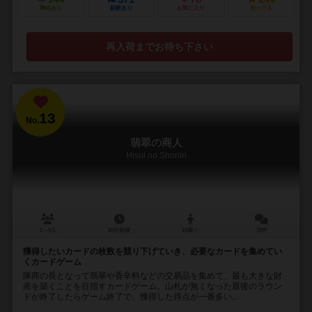
興味あり
経験あり
お気に入り
持ってる
再入荷までお待ち下さい
13
No.
翡翠の商人
Hisui no Shonin
2～5人
20分前後
10歳～
18件
獲得したいカードの枚数を競り下げていき、必要なカードを集めてい
くカードゲーム
隊商の長となって翡翠や香辛料などの交易品を集めて、最も大きな財
産を築くことを目指すカードゲーム。山札が無くなった最後のラウン
ドが終了したらゲーム終了で、獲得した得点が一番多い...