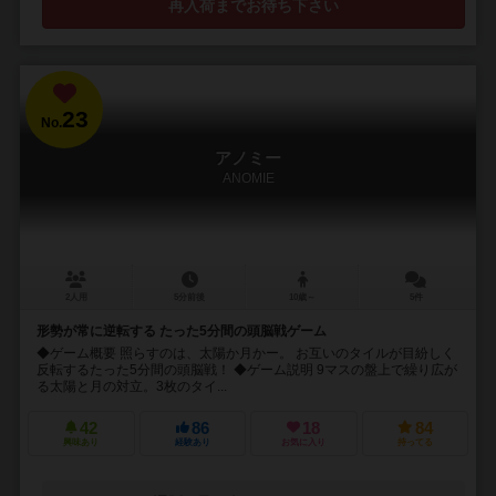
再入荷までお待ち下さい
23
No.
アノミー
ANOMIE
2人用
5分前後
10歳～
5件
形勢が常に逆転する たった5分間の頭脳戦ゲーム
◆ゲーム概要 照らすのは、太陽か月かー。 お互いのタイルが目紛しく
反転するたった5分間の頭脳戦！ ◆ゲーム説明 9マスの盤上で繰り広が
る太陽と月の対立。3枚のタイ...
42
86
18
84
興味あり
経験あり
お気に入り
持ってる