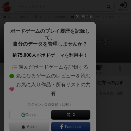
ログイン
閉じる
ボドゲーマTOP
ボードゲームの検索
ロミオとジュリエット IFストーリー
ボードゲームのプレイ履歴を記録し
て、
ロミオとジュリエット IFストーリー
自分のデータを管理しませんか？
次のおすすめボードゲーム
約75,000人
がボドゲーマを利用中！
遊んだボードゲームを記録する
2
1
1
トップ
画像
動画
レビュー
カフェ
気になるゲームのレビューを読む
『ロミオとジュリエット IFストーリー』が好きな方へのおす
お気に入り作品・所有リストの共
すめ
有
このゲームのトップページで投票された「プレイ感の評価」をもとに、傾向
が近いボードゲームをランキング形式で紹介します。
※リストには一定の投票数がある作品のみを表示しています
ログイン / 会員登録（10秒）
Google
X
Apple
Facebook