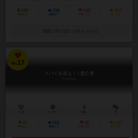
285
739
140
456
興味あり
経験あり
お気に入り
持ってる
通販の取り扱いがありません
17
No.
スパイを追え！ / 逃亡者
Fugitive
2人用
5～20分
10歳～
3件
42
151
36
112
興味あり
経験あり
お気に入り
持ってる