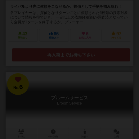
ライバルより先に依頼をこなせるか。探偵として手柄を掴み取れ！
各プレイヤーは、探偵となりターンごとに依頼された6種類の捜索対象
について情報を得ていき、 一定以上の依頼(4種類)が調査済となってか
ら全員が1ターンを終了するか、プレーヤー...
43
66
6
97
興味あり
経験あり
お気に入り
持ってる
再入荷までお待ち下さい
6
No.
ブルームサービス
Broom Service
2～5人
45～75分
10歳～
22件