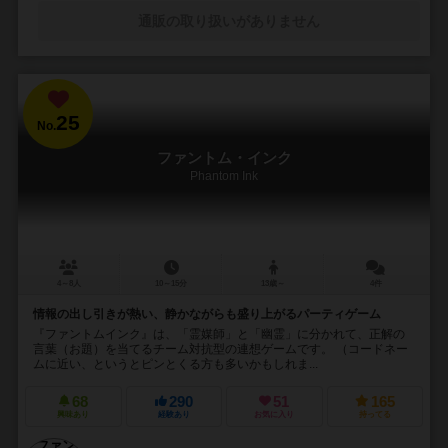
通販の取り扱いがありません
25
No.
ファントム・インク
Phantom Ink
4～8人
10～15分
13歳～
4件
情報の出し引きが熱い、静かながらも盛り上がるパーティゲーム
『ファントムインク』は、「霊媒師」と「幽霊」に分かれて、正解の
言葉（お題）を当てるチーム対抗型の連想ゲームです。 （コードネー
ムに近い、というとピンとくる方も多いかもしれま...
68
290
51
165
興味あり
経験あり
お気に入り
持ってる