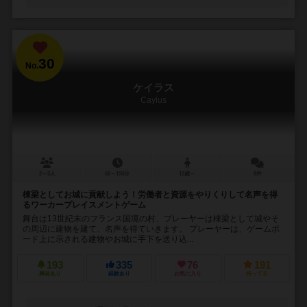
30
No.
ケイラス
Caylus
2～5人
60～150分
12歳～
8件
棟梁としてお城に貢献しよう！労働者と資源をやりくりして名声を得
るワーカープレイスメントゲーム
舞台は13世紀末のフランス国境の村、プレーヤーは棟梁として城やそ
の周辺に建物を建て、名声を得ていきます。 プレーヤーは、ゲームボ
ード上に示される建物やお城に手下を送り込...
193
335
76
191
興味あり
経験あり
お気に入り
持ってる