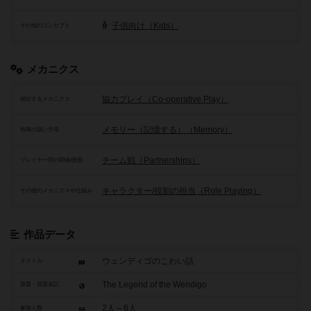
子供向け（Kids）
その他のコンセプト
メカニクス
協力プレイ（Co-operative Play）
頻出するメカニクス
メモリー（記憶する）（Memory）
情報の扱い方等
チーム戦（Partnerships）
プレイヤー間の関係/状態
キャラクター/役割の担当（Role Playing）
その他のメカニクスや仕組み
作品データ
ウェンディゴのこわい話
タイトル
The Legend of the Wendigo
原題・英題表記
2人～6人
参加人数