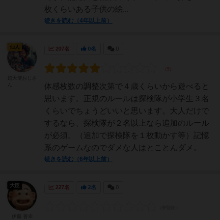
枚くらいある子供の絵...
続きを読む（4年以上前）
仙人
207名
0名
0
超天使おじさ
ん
体感枚数の調整次第で４歳くらいから遊べると
思います。正規のルールは探検隊が小学生３名
くらいでちょうどいいと思います。大人だけで
するなら、探検隊が２名以上なら追加のルール
が必須。（追加で探検隊を１枚動かす等）記憶
系のゲームなのでダメな人はとことんダメ。
続きを読む（6年以上前）
大臣
227名
2名
0
伊藤 善幸