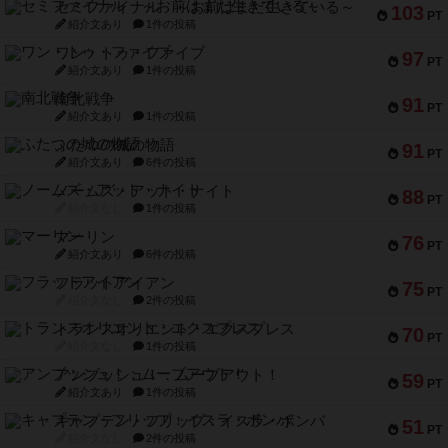
セミファイナル ～お前はまだ生きている～
103
PT
紹介文あり
1件の投稿
ワン・トゥ・ファイブ
97
PT
紹介文あり
1件の投稿
南北戦争
91
PT
紹介文あり
1件の投稿
ふたつの城の物語
91
PT
紹介文あり
6件の投稿
ノームズ・アット・ナイト
88
PT
紹介文なし
1件の投稿
マーリン
76
PT
紹介文あり
6件の投稿
フラットアイアン
75
PT
紹介文なし
2件の投稿
トランスオリエント・エクスプレス
70
PT
紹介文なし
1件の投稿
アンブッシュ！：ムーブアウト！
59
PT
紹介文あり
1件の投稿
キャプテン・フリップ：イスラ・ボンバ
51
PT
紹介文なし
2件の投稿