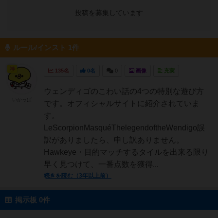
投稿を募集しています
ルール/インスト 1件
神
135名
0名
0
画像
充実
ウェンディゴのこわい話の4つの特別な遊び方
いかっぱ
です。オフィシャルサイトに紹介されていま
す。
LeScorpionMasquéThelegendoftheWendigo誤
訳がありましたら、申し訳ありません。
Hawkeye・目的マッチするタイルを出来る限り
早く見つけて、一番点数を獲得...
続きを読む（3年以上前）
掲示板 0件