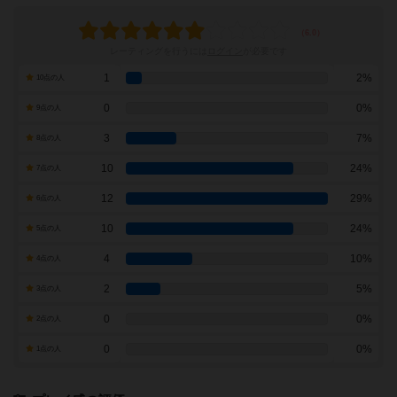
レーティングを行うには
ログイン
が必要です
1
2%
10点の人
0
0%
9点の人
3
7%
8点の人
10
24%
7点の人
12
29%
6点の人
10
24%
5点の人
4
10%
4点の人
2
5%
3点の人
0
0%
2点の人
0
0%
1点の人