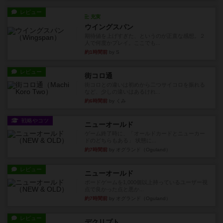
レビュー
充実
ウイングスパン
期待値を上げすぎた、というのが正直な感想。２
人で何度かプレイ。ここでも...
約1時間前
by S
レビュー
街コロ通
街コロとの違いは初めから二つサイコロを振れる
など、少しの違いはあるけれ...
約6時間前
by くみ
戦略やコツ
ニューオールド
ゲーム終了時に、「オールドカードとニューカー
ドのどちらもある」 状態に...
約7時間前
by オグランド（Oguland）
レビュー
ニューオールド
ボードゲームを1,000個以上持っているユーザー視
点で良かった点と悪か...
約7時間前
by オグランド（Oguland）
レビュー
デクリプト