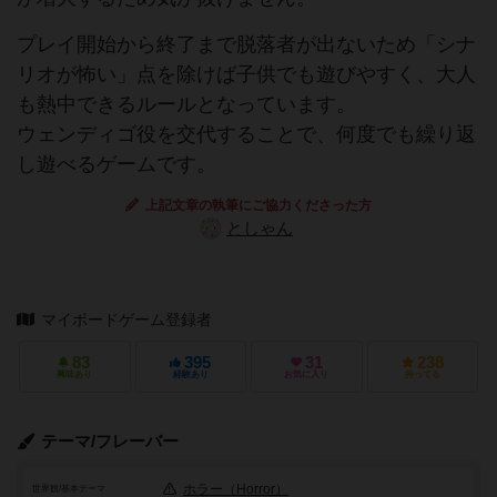
プレイ開始から終了まで脱落者が出ないため「シナ
リオが怖い」点を除けば子供でも遊びやすく、大人
も熱中できるルールとなっています。
ウェンディゴ役を交代することで、何度でも繰り返
し遊べるゲームです。
上記文章の執筆にご協力くださった方
としゃん
マイボードゲーム登録者
83
395
31
238
興味あり
経験あり
お気に入り
持ってる
テーマ/フレーバー
ホラー（Horror）
世界観/基本テーマ