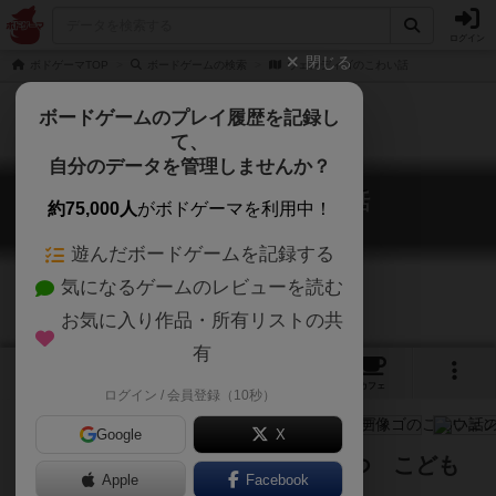
ログイン
閉じる
ボドゲーマTOP
ボードゲームの検索
ウェンディゴのこわい話
ボードゲームのプレイ履歴を記録し
て、
自分のデータを管理しませんか？
ウェンディゴのこわい話
約75,000人
がボドゲーマを利用中！
The Legend of the Wendigo
遊んだボードゲームを記録する
気になるゲームのレビューを読む
お気に入り作品・所有リストの共
有
4
8
83
トップ
画像
動画
レビュー
カフェ
ログイン / 会員登録（10秒）
Google
X
はやく みつけないと ひとりずつ こども
Apple
Facebook
が きえていく