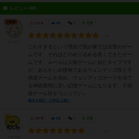
レビュー 8件
大賢者
211名
0名
0
充実
としゃん
こわすぎるという理由で我が家では出禁のゲー
ムです。それほどのめり込める良くできたゲー
ムです。ルールは人狼ゲームに似たタイプです
が、あらかじめ怪物であるウェンディゴ役と子
供役チームを決め、ウェンディゴカードを当て
る神経衰弱に近い記憶ゲームになります。子供
役チーム目をつぶってい...
続きを読む（1年以上前）
神
297名
2名
0
充実
いかっぱ