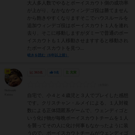
大人多人数でやるとボーイスカウト側の成功率
が上がり、なかなかウィンデゴ役は勝てません
から飽きやすくなりますそこでハウスルールを
追加ウィンデゴ役はボーイスカウト１人を連れ
去り、そこに移動しますがダミーで普通のボー
イスカウトも１人移動させますすると移動され
たボーイスカウトを見つ...
続きを読む（6年以上前）
神
363名
0名
充実
Nobuaki
Katou
自宅で、小４と４歳児と３人でプレイした感想
です。クリスチャン・ルメイによる、１人対複
数による正体隠匿系ゲームで、ウェンディゴと
いう化け物が毎晩ボーイスカウトチームを１人
を襲ってその人に化け何事もなかったように装
うので、ボーイスカウトチームがウェンディゴ