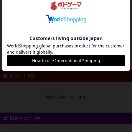
ただのボドゲ
好き
～ゲーム概要～1vs複数の物理正体隠匿ゲーム
プレイ人数2人～6人プレイ時間10分前後ボーイ
スカウトに来た子供達の中に、ウェンディゴが
1体紛れ込み毎晩子供たちを１人さらっていき
ます。5日間の間に子供に扮したウェンディゴ
を見つけるゲーム。少しずつ見た目の違う子供
たちが描かれた丸...
続きを読む（約8年前）
リプレイ 0件
投稿を募集しています
戦略やコツ 0件