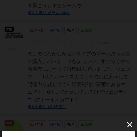
を暴こうとするゲームで...
続きを読む（7年以上前）
大臣
405名
0名
0
充実
たなげ
今までになかなかないタイプのゲームだったの
で購入。パッケージもかわいい。すごろくやで
新発売にあたって特集組んでいました。ウェン
ディゴ1人とボーイスカウトその他に分かれて
記憶力を試し合う神経衰弱的な要素のあるゲー
ムです。6人までと書いてあるけどウェンディ
ゴ1対ボーイスカウト2...
続きを読む（約8年前）
勇者
412名
1名
0
充実