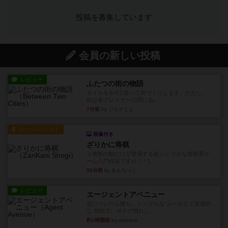
投稿を募集しています
会員の新しい投稿
レビュー
ふたつの街の物語
タイルを4×4で並べて街づくりします。ただし、
街は各プレイヤーの間にあ...
7分前
by ジェイとと
ルール/インスト
画像付き
ざりかに将棋
３種類の駒だけが登場する超シンプルな将棋系ゲ
ーム入門作品です♪(＾＾)...
26分前
by あんちっく
レビュー
エージェントアベニュー
追いついたら勝ち。シンプルな ルールとで直感的
な 目的で、ボドゲ慣れし...
約1時間前
by daisdice