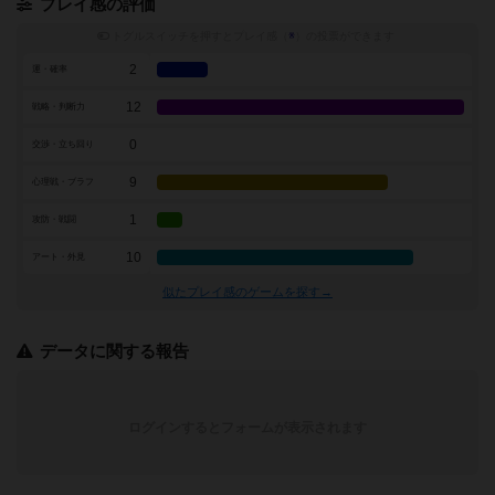
プレイ感の評価
トグルスイッチを押すとプレイ感（
※
）の投票ができます
2
運・確率
12
戦略・判断力
0
交渉・立ち回り
9
心理戦・ブラフ
1
攻防・戦闘
10
アート・外見
似たプレイ感のゲームを探す→
データに関する報告
ログインするとフォームが表示されます