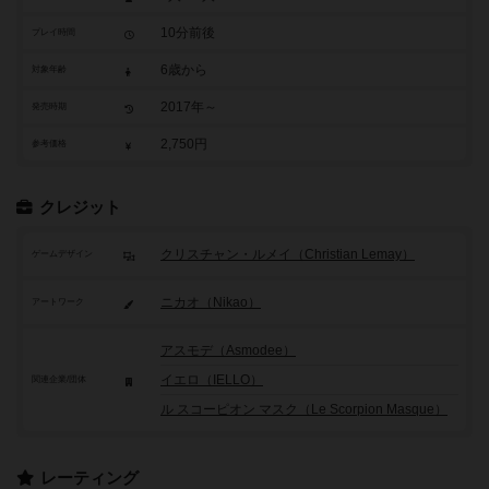
10分前後
プレイ時間
6歳から
対象年齢
2017年～
発売時期
2,750円
参考価格
クレジット
クリスチャン・ルメイ（Christian Lemay）
ゲームデザイン
ニカオ（Nikao）
アートワーク
アスモデ（Asmodee）
イエロ（IELLO）
関連企業/団体
ル スコーピオン マスク（Le Scorpion Masque）
レーティング