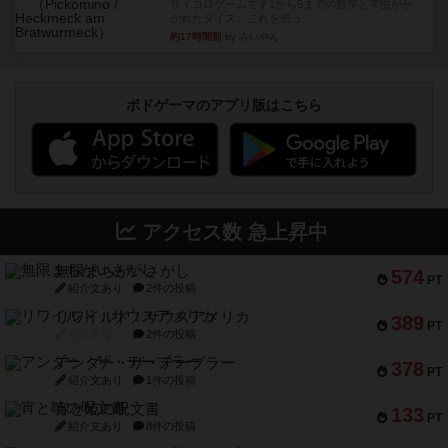
サイコロゲームです1から5までの数字と芋虫がか
かれたダイス。これを振っ...
約17時間前
by みいやん
ボドゲーマのアプリ版はこちら
アクセス数 急上昇中
無限まちがいさがし
574
PT
紹介文あり
2件の投稿
リワイルド：サウスアメリカ
389
PT
紹介文なし
2件の投稿
アンダー・ザ・テーブラー
378
PT
紹介文あり
1件の投稿
宵と暁の呪文書
133
PT
紹介文あり
8件の投稿