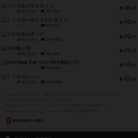
ガルフストライク
46
PT
紹介文あり
1件の投稿
エコーズ・オブ・タイム
45
PT
紹介文なし
8件の投稿
スカルキング
45
PT
紹介文あり
12件の投稿
海兵隊
45
PT
紹介文あり
1件の投稿
Bitter End ブタペスト救出作戦
45
PT
紹介文なし
1件の投稿
ドコジャン
42
PT
紹介文あり
10件の投稿
※Apple、Apple のロゴ は、米国および他の国々で登録されたApple Inc.の商標です。
※App Store は、Apple Inc.のサービスマークです。
※Android は、グーグル インコーポレイテッドの商標または登録商標です。
※Google Play とそのロゴは、Google Inc.の商標または登録商標です。