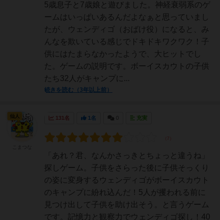
5歳息子と7歳娘と遊びました。神経衰弱系のゲ
ームはいっぱいあるんだよなぁと思っていまし
たが、ウェンディゴ（おばけ役）になると、み
んなを欺いている感じでドキドキワクワク！子
供にはたまらなかったようで、大ヒットでし
た。ゲームの説明です。ボーイスカウトの子供
たち32人がキャンプに...
続きを読む（3年以上前）
仙人
131名
1名
0
充実
こまつな
「あれ？君、なんかさっきとちょっと違うね」
探しゲーム。子供をさらった後に子供そっくり
の姿に変身するウェンディゴがボーイスカウト
のキャンプに紛れ込んだ！5人が攫われる前に
見つけ出して子供を助け出そう。と言うゲーム
です。記憶力と観察力でウェンディゴ探し！40