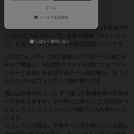
または
子育て
放課後さいころ倶楽部
メールで会員登録
「ウェンディゴのこわい話」は、32人の子供達の中
に1人だけ入れ替わっている夜の怪物「ウェンディ
しばらく表示しない
ゴ」を見つける一対多の非対称型記憶ゲームです。
1人のウェンディゴ側と複数人の子供チーム側に分
かれて勝負し、5日間(5ラウンド)の間にウェンディ
ゴカードをめくれれば子供チーム側の勝ち、見つけ
られなければウェンディゴ側の勝ちです。
場には32枚のちょっとずつ違った特徴を持つ子供カ
ードがありますが、その中には表だけでは区別がつ
かないウェンディゴカードが1枚だけ入れ替わって
います。
ウェンディゴ側は、子供チーム目を瞑っている間に
他の子供1枚を抜き取り、そこにウェンディゴカー