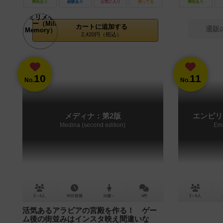
興味あり
経験あり
お気に入り
持ってる
興味あり
カートに追加する
通販
2,420円（税込）
10
11
No.
No.
メディナ：第2版
エンピリ
Medina (second edition)
Emp
2～4人
60分前後
10歳～
4件
2～6人
活気あるアラビアの宮殿を作る！ ゲー
ム後の街並みはインスタ映え間違いな