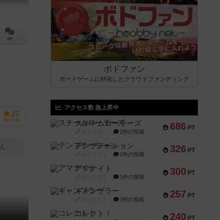
4件
ボドファン
ボードゲームに特化したクラウドファンディング
アクセス数 急上昇中
27
持ってる
スチームローラーズ
686
PT
紹介文なし
2件の投稿
テンプテーション
ん
326
PT
紹介文なし
2件の投稿
アマナイト
300
PT
紹介文なし
1件の投稿
ギャンブラー
257
PT
紹介文なし
2件の投稿
コレクト！
240
PT