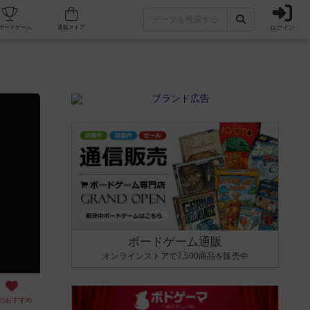
ログイン
カフェ/店舗
人気ボードゲーム
通販ストア
ボードゲーム通販
オンラインストアで7,500商品を販売中
のおすすめ