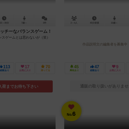
15～30分
7歳～
3件
2～4人
45分前後
10歳～
ッチーなバランスゲーム！
ンスゲームとは思わないが（笑）
作品説明文の編集者を募集中
113
17
70
45
47
9
経験あり
お気に入り
持ってる
興味あり
経験あり
お気に入り
通販の取り扱いがありませ
入荷までお待ち下さい
6
No.