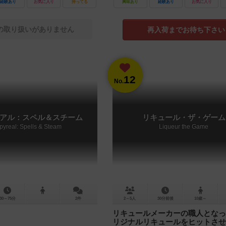
経験あり
お気に入り
持ってる
興味あり
経験あり
お気に入り
の取り扱いがありません
再入荷までお待ち下さい
12
No.
アル：スペル＆スチーム
リキュール・ザ・ゲーム
yreal: Spells & Steam
Liqueur the Game
30～75分
2件
2～5人
30分前後
10歳～
リキュールメーカーの職人となっ
リジナルリキュールをヒットさせ