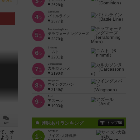
3
位
持ってる
2528名
Battle Line
4
バトルライン
位
2377名
Terraforming Mars
5
テラフォーミングマーズ
位
2370名
6 nimmt!
6
ニムト
位
2201名
Carcassonne
7
カルカソンヌ
位
2190名
Wingspan
8
ウイングスパン
位
2149名
Azul
9
アズール
位
1903名
興味ありランキング
トップ50
12件
て、オ
SCYTHE
1
サイズ -大鎌戦役-
よう！
位