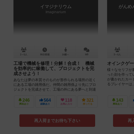
イマジナリウム
がんめん
Imaginarium
2～5人
90分前後
14歳～
9件
3～6人
工場で機械を修理！分解！合成！ 機械
オインクゲー
を効率的に稼働して、プロジェクトを完
様々なセリフが
成させよう！
った顔を作って
が書かれたカー
あなたは夢の本質そのものが形作られる場所の近く
るプレイヤーは、
にある工場の雑用係だ。仲間の雑用係より先にプロ
ジェクトを完成させて、工場の外にある夢へと到達
できる唯一の人物――「大機械技師」の...
246
564
118
321
143
興味あり
経験あり
お気に入り
持ってる
興味あり
再入荷までお待ち下さい
再