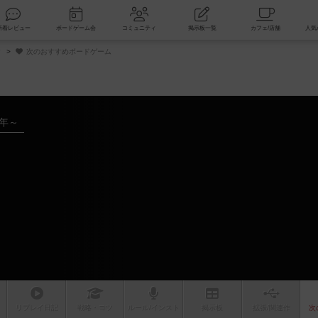
索
新着レビュー
ボードゲーム会
コミュニティ
掲示板一覧
タ
次のおすすめボードゲーム
8年～
ム
リプレイ
日記
戦略
・コツ
ルール
/インスト
掲示板
拡張/関連
作
次