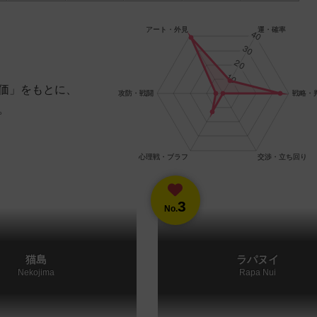
価」をもとに、
。
3
No.
猫島
ラパヌイ
Nekojima
Rapa Nui