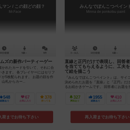
マン / この顔どの顔？
みんなでぽんこつペイン
Mr.Face
Minna de ponkotsu paint
20分前後
9歳～
9件
3～12人
10分前後
6歳～
ムズの新作パーティーゲー
直線と正円だけで表現し、回答者
を当ててもらえるように、工夫を
書かれたカードを引いて、それに合
て絵を描こう
いきます。 各プレイヤーにはセリフ
ドが5枚配られます。 お題の顔を作
『みんなでぽんこつペイント』は、サイ
山札からカー...
決められたお題を『直線』と『正円』だ
るお絵かきゲームです。 回答者にお題を
えるように、工夫をこらして絵を描...
548
67
378
327
1955
410
経験あり
お気に入り
持ってる
興味あり
経験あり
お気に入り
入荷までお待ち下さい
再入荷までお待ち下さい