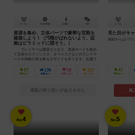
3～5人
60分前後
10歳～
3件
1～5人
資源を集め、立体パーツで豪華な宮殿を
見た目がキャ
建築しよう！（汚職がばれないよう、証
箱絵からはバラ
拠はピラミッドに隠そう。）
プレイヤーは建築士となり、資源カードを集め
て玉座やスフィンクス、オベリスクなどのランドマ
ークや神殿の床を飾るモザイクを作ります。壮麗で
価値の高い部品を数多く建設することで...
87
136
16
127
47
興味あり
経験あり
お気に入り
持ってる
興味あり
通販の取り扱いがありません
再
4
5
No.
No.