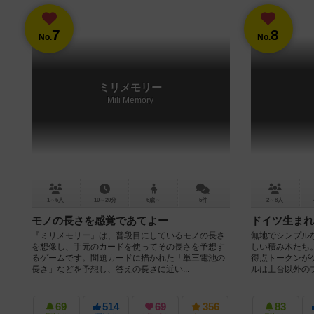
7
8
No.
No.
ミリメモリー
Mili Memory
1～6人
10～20分
6歳～
5件
2～8人
モノの長さを感覚であてよー
ドイツ生まれ
『ミリメモリー』は、普段目にしているモノの長さ
無地でシンプル
を想像し、手元のカードを使ってその長さを予想す
しい積み木たち
るゲームです。問題カードに描かれた「単三電池の
得点トークンが
長さ」などを予想し、答えの長さに近い...
ルは土台以外のブ
69
514
69
356
83