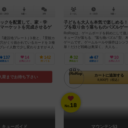
15～20分
6歳～
3件
2～4人
5～15分
8歳～
ックを配置して、家・学
子どもも大人も本気で楽しめる！
マーケットを完成させるゲ
ブを取り合う落ちものパズルゲー
RoRopは、ゲームボードを斜めにして遊
キューブが落ちる、"落ち物パズル" 型、
、｢建設地プレート｣３枚と、｢景観カ
ゲームです。ゲームルールや操作はシン
る穴がくり抜かれているカードを３種
単！だけど戦略は奥深く、大人も...
 プレイ人数で少し変わりますが４人
タートプレ...
137
14
142
32
47
10
経験あり
お気に入り
持ってる
興味あり
経験あり
お気に入り
カートに追加する
入荷までお待ち下さい
8,800円（税込）
18
No.
キューボイド
マウンテン53