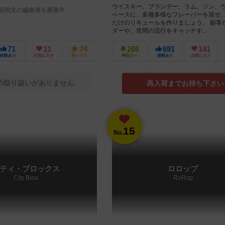
ウイスキー、ブランデー、ラム、ジン、
説明文の編集者を募集中
ベースに、多種多様なフレーバーを混ぜ、
だけのリキュールを作りましょう。 顧客
ダーや、世間の流行をキャッチす...
71
11
74
266
691
141
経験あり
お気に入り
持ってる
興味あり
経験あり
お気に入り
の取り扱いがありません
再入荷までお待ち下さい
15
No.
ティ・ブロックス
ロロップ
City Blox
RoRop