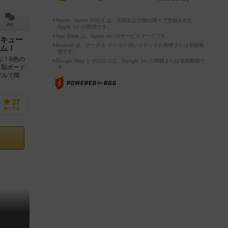
※Apple、Apple のロゴ は、米国および他の国々で登録された
6件
Apple Inc.の商標です。
※App Store は、Apple Inc.のサービスマークです。
キュー
※Android は、グーグル インコーポレイテッドの商標または登録商
ム！
標です。
ぶ！6色の
※Google Play とそのロゴは、Google Inc.の商標または登録商標で
木製ボード
す。
プルで簡
37
持ってる