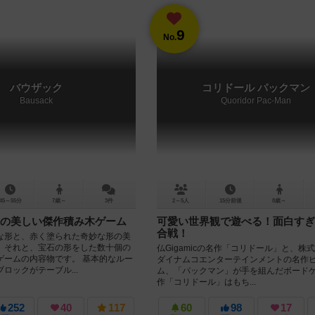
9
No.
バウザック
コリドール パックマン
Bausack
Quoridor Pac-Man
45～55分
7歳～
3件
2～5人
15分前後
8歳～
の美しい傑作積み木ゲーム
可愛い世界観で遊べる！面白すぎ
合戦！
な形と、赤く塗られた奇妙な形の美
。それと、宝石の形をした数十個の
仏Gigamicの名作「コリドール」と、株
ゲームの内容物です。 基本的なルー
ダイナムコエンターテインメントの名作
ロックがテーブル...
ム、「パックマン」が手を組んだボードゲ
作「コリドール」はもち...
252
40
117
60
98
17