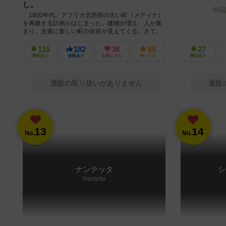
し。
作品
1800年代。アフリカ北西部の古い町（メディナ）
を再建する計画がはじまった。建物が増え、人が集
まり、次第に新しい町の全容が見えてくる。さて、
どの建物を、私のものにしようかな...
115
182
38
85
27
興味あり
経験あり
お気に入り
持ってる
興味あり
通販の取り扱いがありません
通販
13
14
No.
No.
ナンテッタ
シ
Nantetta