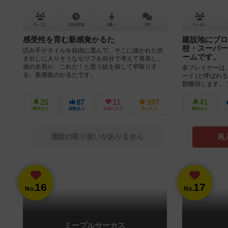
3～7人
10分前後
4歳～
2件
2～4人
感受性を育む新感覚かるた
建設地にブロ
校・スーパー
読み手がタイルを自由に選んで、そこに描かれた吹
ームです。
き出しに入りそうなセリフを自分で考えて発表し、
他の全員が、これだ！と思う絵を探して早取りす
各プレイヤーは
る、新感覚のかるたです。
ード｣と呼ばれ
類獲得します。
プレイの場合、ス
25
87
11
107
41
興味あり
経験あり
お気に入り
持ってる
興味あり
通販の取り扱いがありません
再
16
17
No.
No.
ミープルサーカス