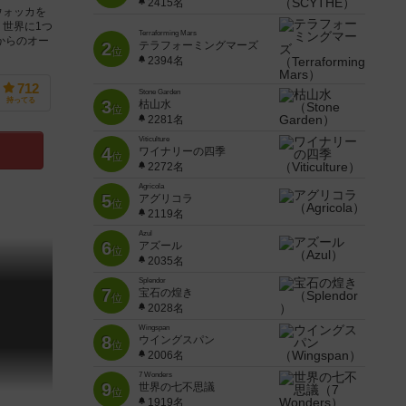
2415名
ウォッカを
世界に1つ
Terraforming Mars
からのオー
2
テラフォーミングマーズ
位
2394名
712
Stone Garden
持ってる
3
枯山水
位
2281名
Viticulture
4
ワイナリーの四季
位
2272名
Agricola
5
アグリコラ
位
2119名
Azul
6
アズール
位
2035名
Splendor
7
宝石の煌き
位
2028名
Wingspan
8
ウイングスパン
位
2006名
7 Wonders
9
世界の七不思議
位
1919名