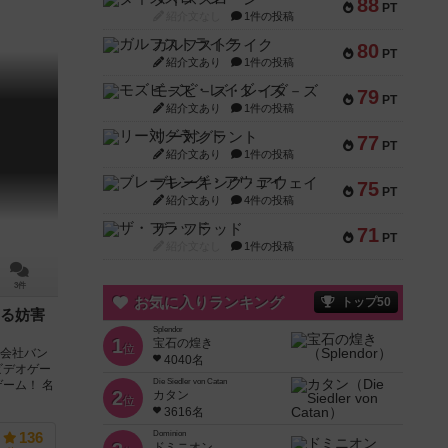
88
PT
紹介文なし
1件の投稿
ガルフストライク
80
PT
紹介文あり
1件の投稿
モズビ－ズ・レイダ－ズ
79
PT
紹介文あり
1件の投稿
リー対グラント
77
PT
紹介文あり
1件の投稿
ブレーキング・アウェイ
75
PT
紹介文あり
4件の投稿
ザ・フラッド
71
PT
紹介文なし
1件の投稿
3件
お気に入りランキング
トップ50
る妨害
Splendor
1
宝石の煌き
位
式会社バン
4040名
ビデオゲー
Die Siedler von Catan
ーム！ 名
2
カタン
位
3616名
Dominion
136
ドミニオン