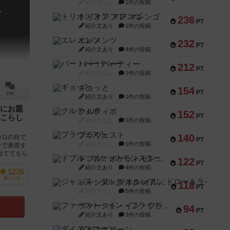
紹介文なし
1件の投稿
ト
トリオンフ ア マレンゴ
236
PT
紹介文あり
1件の投稿
エレメンツ
232
PT
紹介文あり
4件の投稿
バー！パーティー
212
PT
紹介文なし
1件の投稿
ギョッと
154
PT
27件
紹介文あり
1件の投稿
にお題
クルティボ
152
PT
こらし
紹介文なし
1件の投稿
ブラヴェスト
140
コロの目で
PT
紹介文なし
1件の投稿
けで表現す
当ててもら
ドブル：ポケットモンスター
122
PT
紹介文あり
4件の投稿
1235
持ってる
ジャンヌ・ダルク-オルレアン ドロー＆ライト
118
PT
紹介文なし
5件の投稿
ファースト・イン・フライト
94
PT
紹介文あり
3件の投稿
ダイススローン