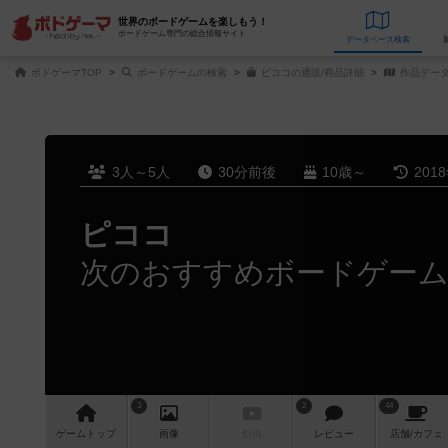
世界のボードゲームを楽しもう！
ボードゲーム専門の総合情報サイト
データベース
検
ボドゲーマTOP
ボードゲームの検索
ピココの通販/商品詳細
作品デー
3人～5人
30分前後
10歳～
201
ピココ
次のおすすめボードゲー
3
2
44
ゲーム
トップ
画像
動画
レビュー
店舗/
カフェ