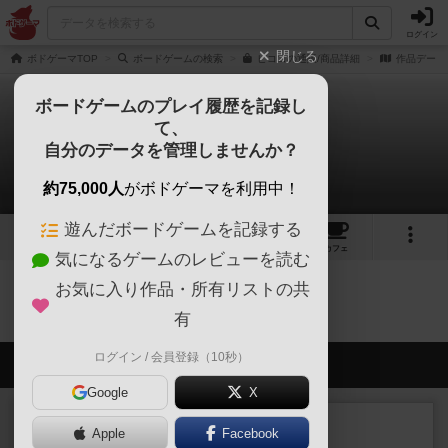
ログイン
閉じる
ボドゲーマTOP
ボードゲームの検索
ピココの通販/商品詳細
作品データ
ボードゲームのプレイ履歴を記録し
て、
ピココ
自分のデータを管理しませんか？
0件のルール/インスト
約75,000人
がボドゲーマを利用中！
遊んだボードゲームを記録する
3
2
44
トップ
画像
動画
レビュー
カフェ
気になるゲームのレビューを読む
お気に入り作品・所有リストの共
ピココのトップに戻る
有
ログイン / 会員登録（10秒）
会員の新しい投稿
Google
X
レビュー
画像付き
充実
Apple
Facebook
フラットアイアン