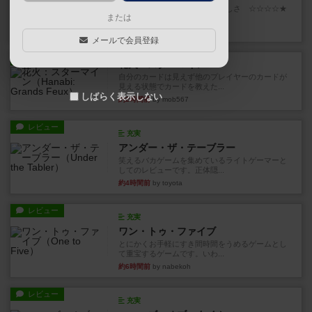
世界に浸れる度 ☆☆☆☆★楽しさ ☆☆☆☆★
または
タイパ ☆☆☆☆☆マンハッ...
16分前
by DKnewyork
メールで会員登録
レビュー
花火：スターマイン
自分のカードは見えず他のプレイヤーのカードが
見える状態でカードを教えた...
しばらく表示しない
約2時間前
by mob567
レビュー
充実
アンダー・ザ・テーブラー
笑えるバカゲームを集めているライトゲーマーと
してのレビューです。正体隠...
約4時間前
by toyota
レビュー
充実
ワン・トゥ・ファイブ
とにかくお手軽にすき間時間をうめるゲームとし
て重宝するゲームです。いわ...
約6時間前
by nabekoh
レビュー
充実