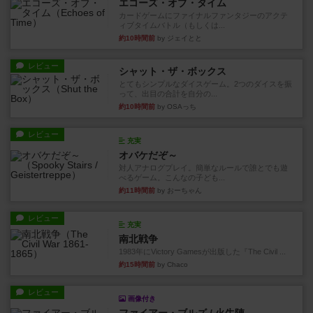
エコーズ・オブ・タイム
カードゲームにファイナルファンタジーのアクテ
ィブタイムバトル（もしくは...
約10時間前
by ジェイとと
レビュー
シャット・ザ・ボックス
とてもシンプルなダイスゲーム。2つのダイスを振
って、出目の合計を自分の...
約10時間前
by OSAっち
レビュー
充実
オバケだぞ～
対人アナログプレイ。簡単なルールで誰とでも遊
べるゲーム。こんなの子ども...
約11時間前
by おーちゃん
レビュー
充実
南北戦争
1983年にVictory Gamesが出版した『The Civil ...
約15時間前
by Chaco
レビュー
画像付き