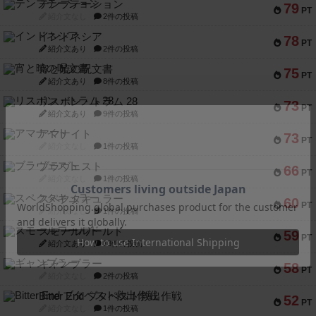
テンプテーション
79
PT
紹介文なし
2件の投稿
インドネシア
78
PT
紹介文あり
2件の投稿
宵と暁の呪文書
75
PT
紹介文あり
8件の投稿
リスボン・トラム 28
73
PT
紹介文あり
9件の投稿
アマナイト
73
PT
紹介文なし
1件の投稿
ブラヴェスト
66
PT
紹介文なし
1件の投稿
スペクタキュラー
60
PT
紹介文なし
1件の投稿
スモールワールド
59
PT
紹介文あり
13件の投稿
ギャンブラー
58
PT
紹介文なし
2件の投稿
Bitter End ブタペスト救出作戦
52
PT
紹介文なし
1件の投稿