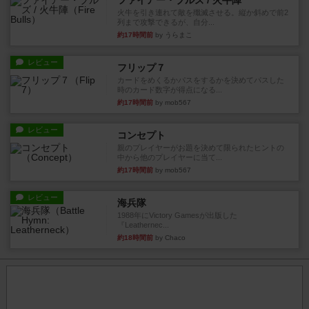
ファイアー・ブルズ / 火牛陣
火牛を引き連れて敵を殲滅させる。縦か斜めで前2
列まで攻撃できるが、自分...
約17時間前
by うらまこ
レビュー
フリップ７
カードをめくるかパスをするかを決めてパスした
時のカード数字が得点になる...
約17時間前
by mob567
レビュー
コンセプト
親のプレイヤーがお題を決めて限られたヒントの
中から他のプレイヤーに当て...
約17時間前
by mob567
レビュー
海兵隊
1988年にVictory Gamesが出版した
『Leathernec...
約18時間前
by Chaco