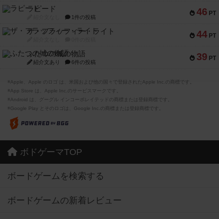
ラピード
46
PT
紹介文なし
1件の投稿
ザ・フラッフィー・ライト
44
PT
紹介文なし
0件の投稿
ふたつの城の物語
39
PT
紹介文あり
6件の投稿
※Apple、Apple のロゴ は、米国および他の国々で登録されたApple Inc.の商標です。
※App Store は、Apple Inc.のサービスマークです。
※Android は、グーグル インコーポレイテッドの商標または登録商標です。
※Google Play とそのロゴは、Google Inc.の商標または登録商標です。
ボドゲーマTOP
ボードゲームを検索する
ボードゲームの新着レビュー