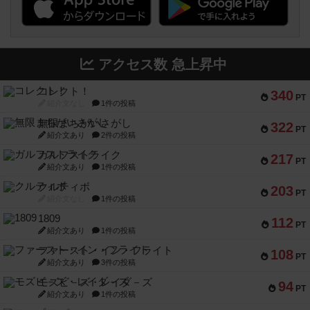
アクセス数 急上昇中
コレクト！
340
PT
紹介文なし
1件の投稿
無限まちがいさがし
322
PT
紹介文あり
2件の投稿
ガルフストライク
217
PT
紹介文あり
1件の投稿
クルティボ
203
PT
紹介文なし
1件の投稿
1809
112
PT
紹介文あり
1件の投稿
ファースト・イン・フライト
108
PT
紹介文あり
3件の投稿
モズビ－ズ・レイダ－ズ
94
PT
紹介文あり
1件の投稿