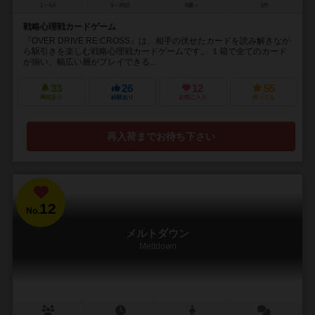
1～4人
5～20分
8歳～
1件
戦略心理戦カードゲーム
『OVER DRIVE RE:CROSS』は、相手の伏せたカードを読み解きなが
ら駆引きを楽しむ戦略心理戦カードゲームです。 １箱で全てのカード
が揃い、幅広い層がプレイできる...
33
26
12
55
興味あり
経験あり
お気に入り
持ってる
再入荷までお待ち下さい
12
No.
メルトダウン
Meltdown