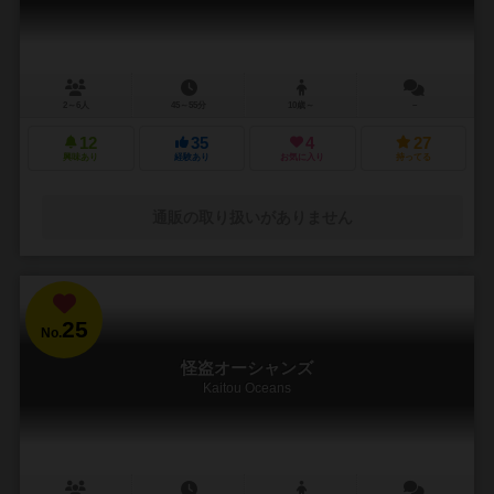
2～6人
45～55分
10歳～
－
12
35
4
27
興味あり
経験あり
お気に入り
持ってる
通販の取り扱いがありません
25
No.
怪盗オーシャンズ
Kaitou Oceans