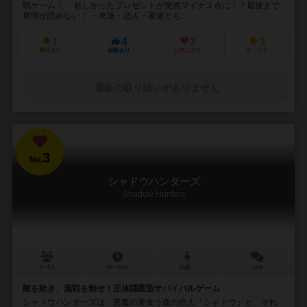
戦ゲーム！ ・欲しかったプレゼントが突然マイナス点に！？最後まで
展開が読めない！ ・友達・恋人・家族とも...
1
4
3
3
興味あり
経験あり
お気に入り
持ってる
通販の取り扱いがありません
3
No.
シャドウハンターズ
Shadow Hunters
4～8人
30～60分
13歳～
12件
敵を欺き、混戦を制せ！正体隠匿型サバイバルゲーム
シャドウハンターズは、悪魔の巣食う森の住人「シャドウ」と、それ