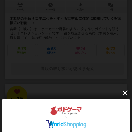
2～4人
15～40分
14歳～
14件
木製駒の手触りに 中二心をくすぐる世界観 立体的に展開していく盤面
幅広い戦術 ！！
雷轟【-山吹-】は… ポーカーや麻雀のように役を作りポイントを競う
セットコレクションゲームです。 役を成立させる為には木駒を積み、
塔を建てて、雷の術で解放しなければいけま...
73
68
24
73
興味あり
経験あり
お気に入り
持ってる
通販の取り扱いがありません
15
No.
ブラッドボーン：カードゲーム
Bloodborne: The Card Game