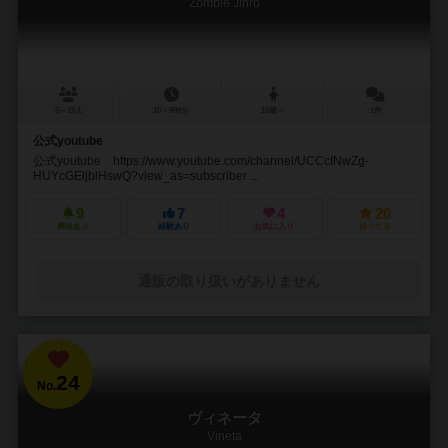
Zombie Jinro
5～19人
10～999分
10歳～
1件
公式youtube
公式youtube https://www.youtube.com/channel/UCCcINwZg-
HUYcGEljblHswQ?view_as=subscriber ...
9
7
4
20
興味あり
経験あり
お気に入り
持ってる
通販の取り扱いがありません
24
No.
ヴィネータ
Vineta