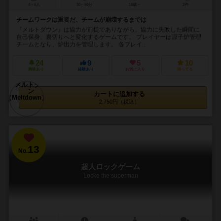
4～6人
30～60分
10歳～
2件
チームワークは重要だ、チームが崩壊するまでは
『メルトダウン』は協力が前提でありながら、協力に失敗した瞬間に
自己保身、裏切りへと変化するゲームです。 プレイヤーは原子炉管理
チームとなり、炉出力を管理します。 各プレイ...
24
9
5
10
興味あり
経験あり
お気に入り
持ってる
カートに追加する
2,750円（税込）
13
No.
超人ロックゲーム
Locke the superman