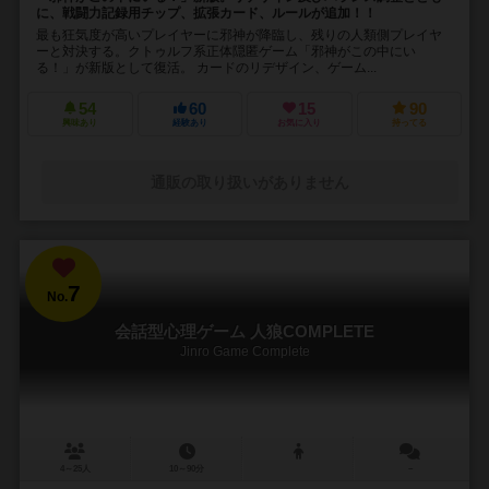
に、戦闘力記録用チップ、拡張カード、ルールが追加！！
最も狂気度が高いプレイヤーに邪神が降臨し、残りの人類側プレイヤ
ーと対決する。クトゥルフ系正体隠匿ゲーム「邪神がこの中にい
る！」が新版として復活。 カードのリデザイン、ゲーム...
54
60
15
90
興味あり
経験あり
お気に入り
持ってる
通販の取り扱いがありません
7
No.
会話型心理ゲーム 人狼COMPLETE
Jinro Game Complete
4～25人
10～90分
－