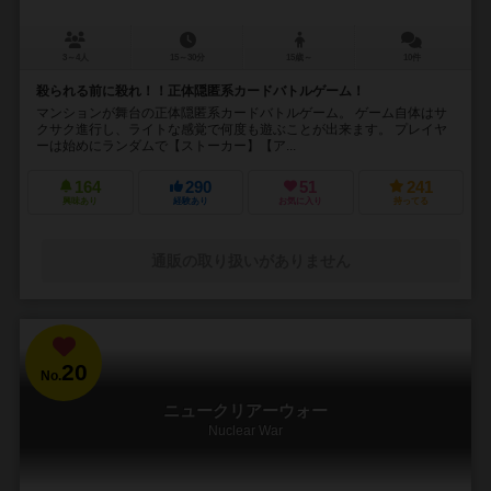
3～4人
15～30分
15歳～
10件
殺られる前に殺れ！！正体隠匿系カードバトルゲーム！
マンションが舞台の正体隠匿系カードバトルゲーム。 ゲーム自体はサ
クサク進行し、ライトな感覚で何度も遊ぶことが出来ます。 プレイヤ
ーは始めにランダムで【ストーカー】【ア...
164
290
51
241
興味あり
経験あり
お気に入り
持ってる
通販の取り扱いがありません
20
No.
ニュークリアーウォー
Nuclear War