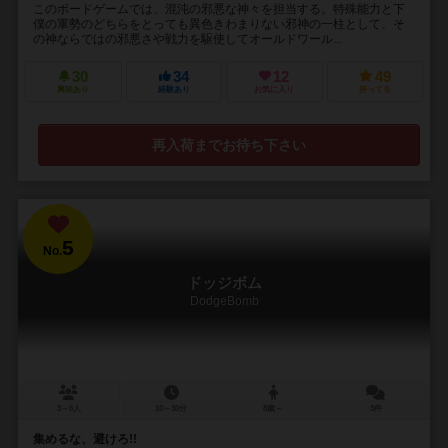
このボードゲームでは、混沌の邪悪な神々を担当する。特殊能力と下
僕の軍勢のどちらをとっても異色きわまりない邪神の一柱として、そ
の神ならではの邪悪さや戦力を駆使してオールドワール...
30
34
12
49
興味あり
経験あり
お気に入り
持ってる
再入荷までお待ち下さい
5
No.
ドッジボム
DodgeBomb
3～6人
10～30分
8歳～
3件
集めるな、避けろ!!