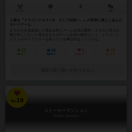
2～14人
－
2件
人狼を『ドラゴンクエストⅢ そして伝説へ…』の世界に落とし込んだ
カードゲーム
まものを全員追放した場合は村人チーム全員の勝利、まものと村人の
数が同じになった場合はまものチーム全員の勝利という、ドラゴンク
エストのキャラクターを扱っている事以外はシンプルな...
15
39
3
75
興味あり
経験あり
お気に入り
持ってる
通販の取り扱いがありません
19
No.
ストーカーマンション
Stalker Mansion