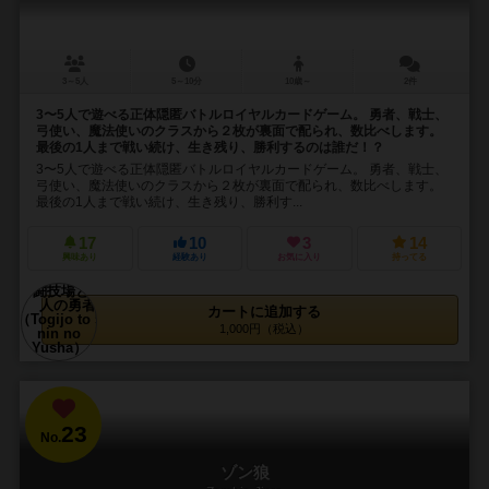
3～5人
5～10分
10歳～
2件
3〜5人で遊べる正体隠匿バトルロイヤルカードゲーム。 勇者、戦士、
弓使い、魔法使いのクラスから２枚が裏面で配られ、数比べします。
最後の1人まで戦い続け、生き残り、勝利するのは誰だ！？
3〜5人で遊べる正体隠匿バトルロイヤルカードゲーム。 勇者、戦士、
弓使い、魔法使いのクラスから２枚が裏面で配られ、数比べします。
最後の1人まで戦い続け、生き残り、勝利す...
17
10
3
14
興味あり
経験あり
お気に入り
持ってる
カートに追加する
1,000円（税込）
23
No.
ゾン狼