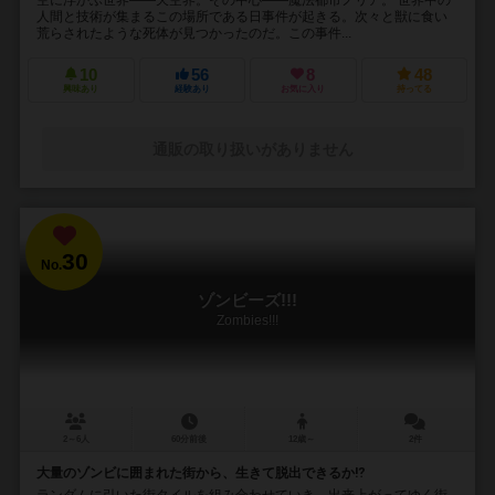
人間と技術が集まるこの場所である日事件が起きる。次々と獣に食い
荒らされたような死体が見つかったのだ。この事件...
10
56
8
48
興味あり
経験あり
お気に入り
持ってる
通販の取り扱いがありません
30
No.
ゾンビーズ!!!
Zombies!!!
2～6人
60分前後
12歳～
2件
大量のゾンビに囲まれた街から、生きて脱出できるか⁉︎
ランダムに引いた街タイルを組み合わせていき、出来上がってゆく街