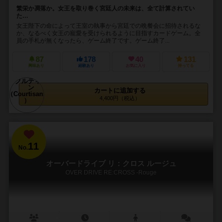
繁栄か凋落か。女王を取り巻く宮廷人の未来は、全て計算されてい
た…
女王陛下の命によって王室の執事から宮廷での晩餐会に招待されるな
か、なるべく女王の寵愛を受けられるように目指すカードゲーム。全
員の手札が無くなったら、ゲーム終了です。ゲーム終了...
87
178
40
131
興味あり
経験あり
お気に入り
持ってる
カートに追加する
4,400円（税込）
11
No.
オーバードライブ リ：クロス ルージュ
OVER DRIVE RE:CROSS -Rouge