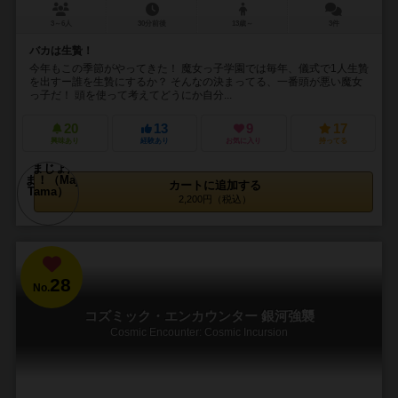
3～6人
30分前後
13歳～
3件
バカは生贄！
今年もこの季節がやってきた！ 魔女っ子学園では毎年、儀式で1人生贄
を出すー誰を生贄にするか？ そんなの決まってる、一番頭が悪い魔女
っ子だ！ 頭を使って考えてどうにか自分...
20
13
9
17
興味あり
経験あり
お気に入り
持ってる
カートに追加する
2,200円（税込）
28
No.
コズミック・エンカウンター 銀河強襲
Cosmic Encounter: Cosmic Incursion