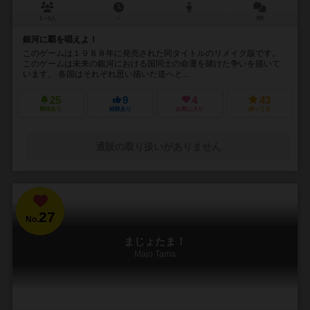
1～6人
－
3件
銀河に覇を唱えよ！
このゲームは１９８８年に発売された同タイトルのリメイク版です。
このゲームは未来の銀河における国同士の命運を賭けた争いを描いて
います。 各国はそれぞれ思い描いた道へと...
25
9
4
43
興味あり
経験あり
お気に入り
持ってる
通販の取り扱いがありません
27
No.
まじょたま！
Majo Tama