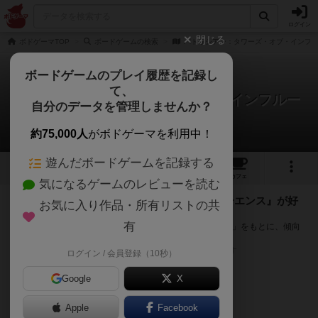
ログイン
閉じる
ボドゲーマTOP
ボードゲームの検索
パトリシアン：タワーズ・オブ・インフ
ボードゲームのプレイ履歴を記録し
て、
パトリシアン：タワーズ・オブ・インフルー
自分のデータを管理しませんか？
エンス
次のおすすめボードゲーム
約75,000人
がボドゲーマを利用中！
遊んだボードゲームを記録する
1
1
トップ
画像
動画
レビュー
カフェ
気になるゲームのレビューを読む
『パトリシアン：タワーズ・オブ・インフルーエンス』が好
お気に入り作品・所有リストの共
きな方へのおすすめ
有
このゲームのトップページで投票された「プレイ感の評価」をもとに、傾向
が近いボードゲームをランキング形式で紹介します。
※リストには一定の投票数がある作品のみを表示しています
ログイン / 会員登録（10秒）
Google
X
Apple
Facebook