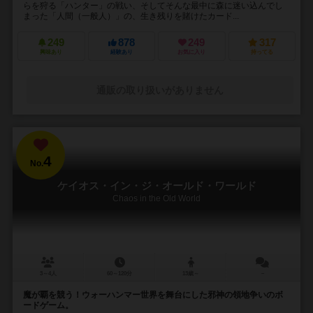
らを狩る「ハンター」の戦い、そしてそんな最中に森に迷い込んでし
まった「人間（一般人）」の、生き残りを賭けたカード...
249
878
249
317
興味あり
経験あり
お気に入り
持ってる
通販の取り扱いがありません
4
No.
ケイオス・イン・ジ・オールド・ワールド
Chaos in the Old World
3～4人
60～120分
13歳～
－
魔が覇を競う！ウォーハンマー世界を舞台にした邪神の領地争いのボ
ードゲーム。