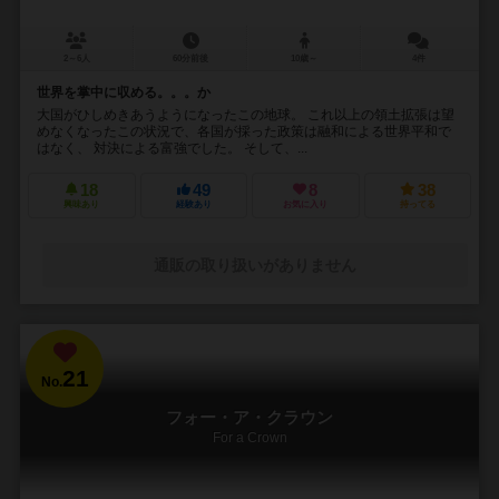
2～6人
60分前後
10歳～
4件
世界を掌中に収める。。。か
大国がひしめきあうようになったこの地球。 これ以上の領土拡張は望
めなくなったこの状況で、各国が採った政策は融和による世界平和で
はなく、 対決による富強でした。 そして、...
18
49
8
38
興味あり
経験あり
お気に入り
持ってる
通販の取り扱いがありません
21
No.
フォー・ア・クラウン
For a Crown