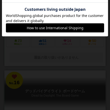
3～5人
30～45分
14歳～
4件
悪夢のような街で他の狩人を出し抜いて「血の遺志」を集めろ
ＰＳ４で発売されたフロムソフトウェアのブラッドボーンのカードゲ
ーム化。 かつて栄華を極めた古都ヤーナムでは風土病「獣の病」がは
びこっていた。あなたは「獣の病」の罹患者で...
73
51
14
50
興味あり
経験あり
お気に入り
持ってる
通販の取り扱いがありません
16
No.
デッドバイデイライト ボードゲーム
Dead by Daylight: The Board Game