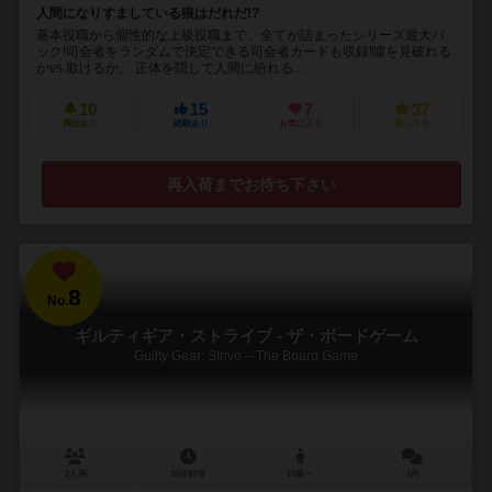
人間になりすましている狼はだれだ!?
基本役職から個性的な上級役職まで、全てが詰まったシリーズ最大パ
ック!司会者をランダムで決定できる司会者カードも収録!噓を見破れる
かvs.欺けるか。 正体を隠して人間に紛れる...
10
15
7
37
興味あり
経験あり
お気に入り
持ってる
再入荷までお待ち下さい
8
No.
ギルティギア・ストライブ - ザ・ボードゲーム
Guilty Gear: Strive – The Board Game
2人用
15分前後
14歳～
1件