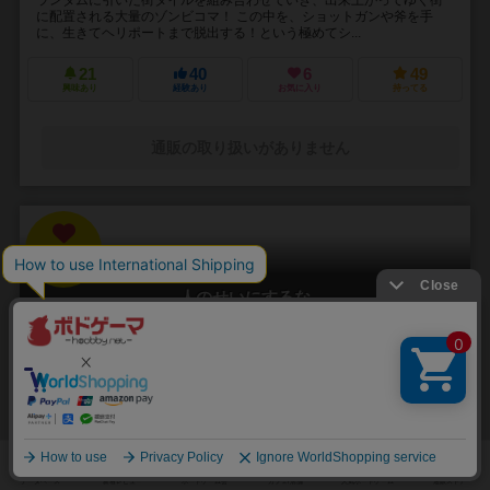
に配置される大量のゾンビコマ！ この中を、ショットガンや斧を手
に、生きてヘリポートまで脱出する！という極めてシ...
21
40
6
49
興味あり
経験あり
お気に入り
持ってる
通販の取り扱いがありません
31
No.
人のせいにするな
Hitono Seini Suruna
3～5人
20分前後
5歳～
2件
責任をなすりつけろ！