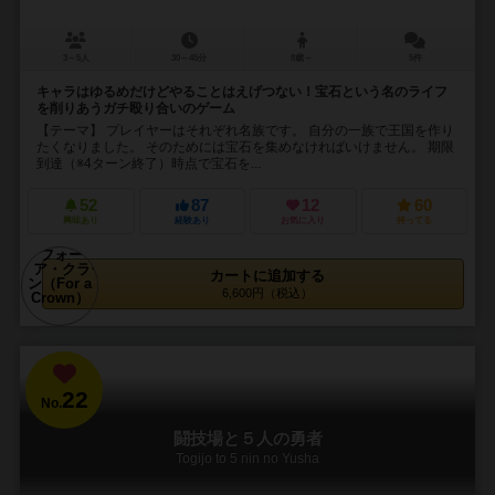
3～5人
30～45分
8歳～
5件
キャラはゆるめだけどやることはえげつない！宝石という名のライフ
を削りあうガチ殴り合いのゲーム
【テーマ】 プレイヤーはそれぞれ名族です。 自分の一族で王国を作り
たくなりました。 そのためには宝石を集めなければいけません。 期限
到達（※4ターン終了）時点で宝石を...
52
87
12
60
興味あり
経験あり
お気に入り
持ってる
カートに追加する
6,600円（税込）
22
No.
闘技場と５人の勇者
Togijo to 5 nin no Yusha