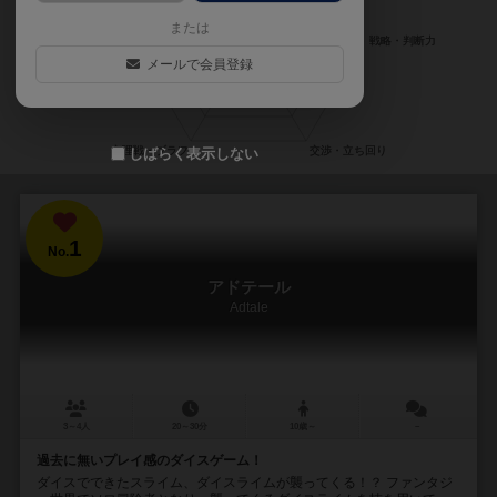
または
メールで会員登録
しばらく表示しない
1
No.
アドテール
Adtale
3～4人
20～30分
10歳～
－
過去に無いプレイ感のダイスゲーム！
ダイスでできたスライム、ダイスライムが襲ってくる！？ ファンタジ