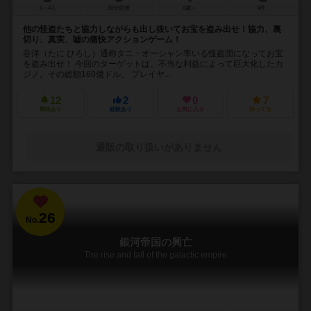
3～4人
30分前後
8歳～
4件
他の怪盗たちと協力しながらも出し抜いてお宝を盗み出せ！協力、裏
切り、真実、嘘の痛快アクションゲーム！
谷洋（たに ひろし）通称タニ・オーシャン率いる怪盗団になってお宝
を盗み出せ！ 今回のターゲットは、不当な利益によって巨大化したカ
ジノ。その総額160億ドル。 プレイヤ...
12
2
0
7
興味あり
経験あり
お気に入り
持ってる
通販の取り扱いがありません
26
No.
銀河帝国の興亡
The rise and fall of the galactic empire