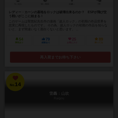
5～12人
60～80分
12歳～
7件
レディー・カーンの基地をロックは破壊出来るのか？ ESPが飛び交
う戦いがここに始まる！
このゲームは聖悠紀先生作の漫画「超人ロック」の初期の作品世界を
忠実に再現したものです。 その為、超人ロックの初期の作品を知らな
いと、まず間違いなく面白くないと思います。 ...
54
79
25
89
興味あり
経験あり
お気に入り
持ってる
再入荷までお待ち下さい
14
No.
雷轟：山吹
Raigou