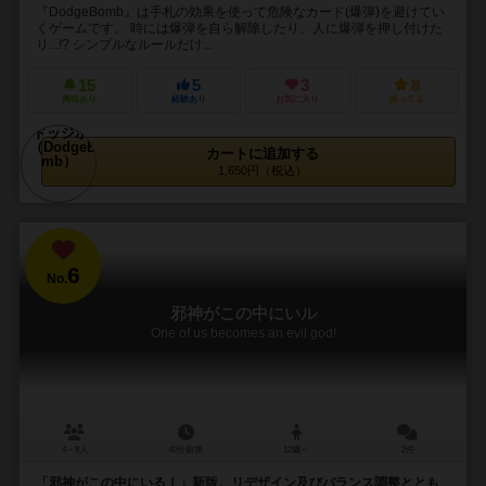
『DodgeBomb』は手札の効果を使って危険なカード(爆弾)を避けてい
くゲームです。 時には爆弾を自ら解除したり、人に爆弾を押し付けた
り...!? シンプルなルールだけ...
15
5
3
8
興味あり
経験あり
お気に入り
持ってる
カートに追加する
1,650円（税込）
6
No.
邪神がこの中にいル
One of us becomes an evil god!
4～8人
40分前後
12歳～
2件
「邪神がこの中にいる！」新版。リデザイン及びバランス調整ととも