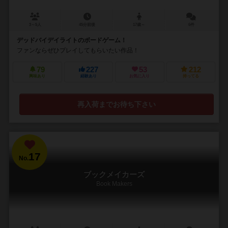
3～5人
45分前後
17歳～
6件
デッドバイデイライトのボードゲーム！
ファンならぜひプレイしてもらいたい作品！
79
227
53
212
興味あり
経験あり
お気に入り
持ってる
再入荷までお待ち下さい
17
No.
ブックメイカーズ
Book Makers