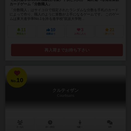
カードゲーム「分数職人」
「分数職人」はサイコロで指定されたランダムな分数を手札のカード
によって作り、職人のように算数が上手になるゲームです。 このゲー
ムは東大進学率No.1を誇る進学校”筑波大学附...
11
10
3
21
興味あり
経験あり
お気に入り
持ってる
再入荷までお待ち下さい
10
No.
クルティザン
Courtisans
2～5人
20～30分
8歳～
5件