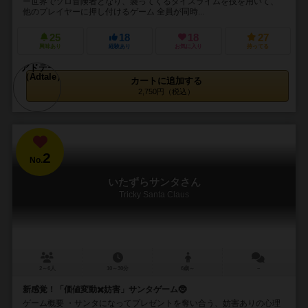
ー世界でソロ冒険者となり、襲ってくるダイスライムを技を用いて、
他のプレイヤーに押し付けるゲーム 全員が同時...
25
18
18
27
興味あり
経験あり
お気に入り
持ってる
カートに追加する
2,750円（税込）
2
No.
いたずらサンタさん
Tricky Santa Claus
2～6人
10～30分
6歳～
－
新感覚！「価値変動✖️妨害」サンタゲーム🤶
ゲーム概要 ・サンタになってプレゼントを奪い合う、妨害ありの心理