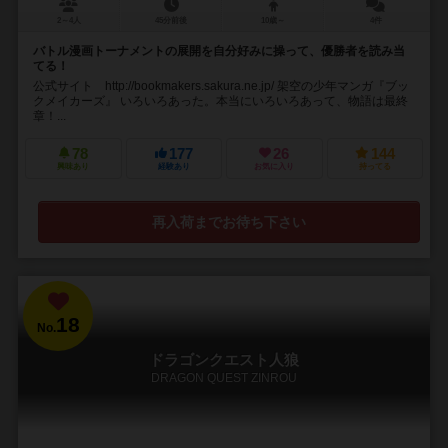
2～4人
45分前後
10歳～
4件
バトル漫画トーナメントの展開を自分好みに操って、優勝者を読み当
てる！
公式サイト http://bookmakers.sakura.ne.jp/ 架空の少年マンガ『ブッ
クメイカーズ』 いろいろあった。本当にいろいろあって、物語は最終
章！...
78
177
26
144
興味あり
経験あり
お気に入り
持ってる
再入荷までお待ち下さい
18
No.
ドラゴンクエスト人狼
DRAGON QUEST ZINROU