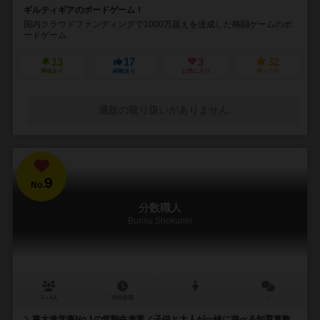
ギルティギアのボードゲーム！
国内クラウドファンディングで1000万超えを達成した格闘ゲームのボ
ードゲーム
13
17
3
32
興味あり
経験あり
お気に入り
持ってる
通販の取り扱いがありません
9
No.
分数職人
Bunsu Shokunin
2～4人
10分前後
－
＼東大進学率No.1の筑駒生考案／子供と大人が一緒に遊べる知育算数