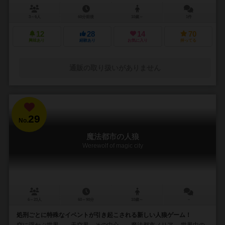
3～6人
60分前後
10歳～
1件
12
28
14
70
興味あり
経験あり
お気に入り
持ってる
通販の取り扱いがありません
29
No.
魔法都市の人狼
Werewolf of magic city
6～23人
60～90分
10歳～
－
処刑ごとに特殊なイベントが引き起こされる新しい人狼ゲーム！
空に浮かぶ世界――天空界。その中心――魔法都市ノリア。 世界中の