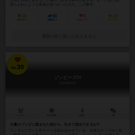
荒らされたような死体が見つかったのだ。この事件...
10
56
8
48
興味あり
経験あり
お気に入り
持ってる
通販の取り扱いがありません
30
No.
ゾンビーズ!!!
Zombies!!!
2～6人
60分前後
12歳～
2件
大量のゾンビに囲まれた街から、生きて脱出できるか⁉︎
ランダムに引いた街タイルを組み合わせていき、出来上がってゆく街
に配置される大量のゾンビコマ！ この中を、ショットガンや斧を手