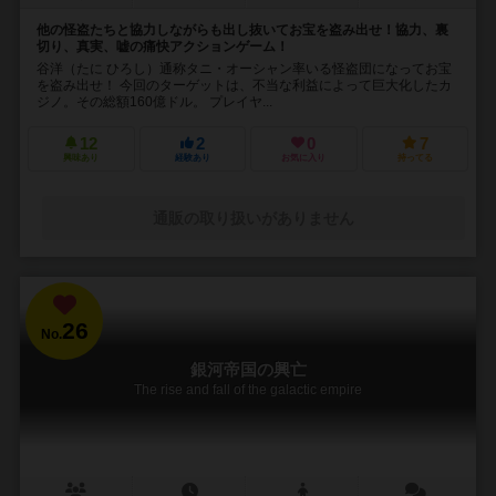
他の怪盗たちと協力しながらも出し抜いてお宝を盗み出せ！協力、裏
切り、真実、嘘の痛快アクションゲーム！
谷洋（たに ひろし）通称タニ・オーシャン率いる怪盗団になってお宝
を盗み出せ！ 今回のターゲットは、不当な利益によって巨大化したカ
ジノ。その総額160億ドル。 プレイヤ...
12
2
0
7
興味あり
経験あり
お気に入り
持ってる
通販の取り扱いがありません
26
No.
銀河帝国の興亡
The rise and fall of the galactic empire