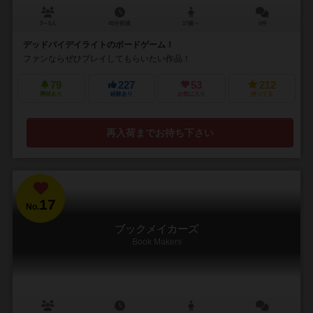
3～5人
45分前後
17歳～
6件
デッドバイデイライトのボードゲーム！
ファンならぜひプレイしてもらいたい作品！
79
227
53
212
興味あり
経験あり
お気に入り
持ってる
再入荷までお待ち下さい
17
No.
ブックメイカーズ
Book Makers