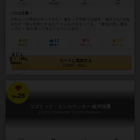
3～6人
30分前後
13歳～
3件
バカは生贄！
今年もこの季節がやってきた！ 魔女っ子学園では毎年、儀式で1人生贄
を出すー誰を生贄にするか？ そんなの決まってる、一番頭が悪い魔女
っ子だ！ 頭を使って考えてどうにか自分...
20
13
9
17
興味あり
経験あり
お気に入り
持ってる
カートに追加する
2,200円（税込）
28
No.
コズミック・エンカウンター 銀河強襲
Cosmic Encounter: Cosmic Incursion