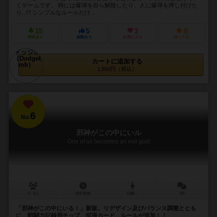
くゲームです。 時には爆弾を自ら解除したり、人に爆弾を押し付けた
り...!? シンプルなルールだけ...
15
5
3
8
興味あり
経験あり
お気に入り
持ってる
カートに追加する
1,650円（税込）
6
No.
邪神がこの中にいル
One of us becomes an evil god!
4～8人
40分前後
12歳～
2件
「邪神がこの中にいる！」新版。リデザイン及びバランス調整ととも
に、戦闘力記録用チップ、拡張カード、ルールが追加！！