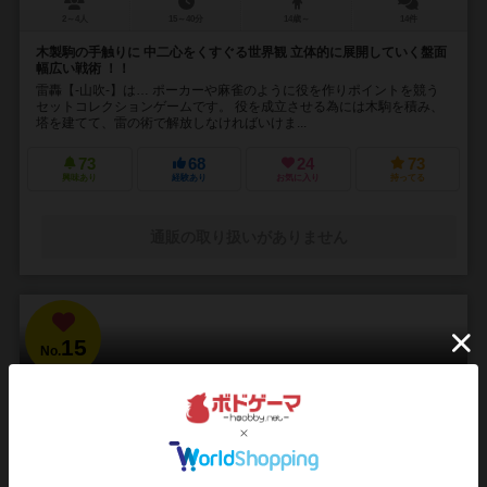
2～4人
15～40分
14歳～
14件
木製駒の手触りに 中二心をくすぐる世界観 立体的に展開していく盤面
幅広い戦術 ！！
雷轟【-山吹-】は… ポーカーや麻雀のように役を作りポイントを競う
セットコレクションゲームです。 役を成立させる為には木駒を積み、
塔を建てて、雷の術で解放しなければいけま...
73
68
24
73
興味あり
経験あり
お気に入り
持ってる
通販の取り扱いがありません
15
No.
ブラッドボーン：カードゲーム
Bloodborne: The Card Game