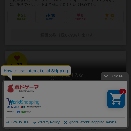
に、生きてヘリポートまで脱出する！という極めてシ...
21
40
6
49
興味あり
経験あり
お気に入り
持ってる
通販の取り扱いがありません
31
No.
人のせいにするな
Hitono Seini Suruna
3～5人
20分前後
5歳～
2件
責任をなすりつけろ！
「お前がやったんだろ！！」 やった覚えのないミスや罪を押し付けら