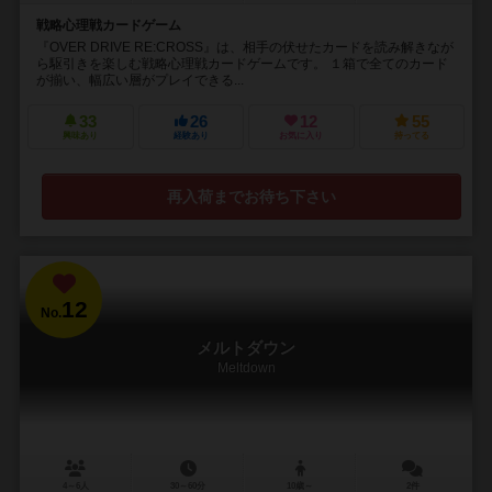
戦略心理戦カードゲーム
『OVER DRIVE RE:CROSS』は、相手の伏せたカードを読み解きなが
ら駆引きを楽しむ戦略心理戦カードゲームです。 １箱で全てのカード
が揃い、幅広い層がプレイできる...
33
26
12
55
興味あり
経験あり
お気に入り
持ってる
再入荷までお待ち下さい
12
No.
メルトダウン
Meltdown
4～6人
30～60分
10歳～
2件