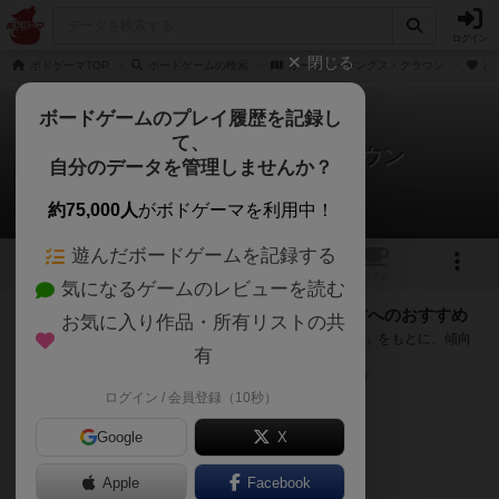
ログイン
閉じる
ボドゲーマTOP
ボードゲームの検索
オールド・キングス・クラウン
次
ボードゲームのプレイ履歴を記録し
て、
オールド・キングス・クラウン
自分のデータを管理しませんか？
次のおすすめボードゲーム
約75,000人
がボドゲーマを利用中！
遊んだボードゲームを記録する
1
トップ
画像
動画
レビュー
カフェ
気になるゲームのレビューを読む
『オールド・キングス・クラウン』が好きな方へのおすすめ
お気に入り作品・所有リストの共
このゲームのトップページで投票された「プレイ感の評価」をもとに、傾向
有
が近いボードゲームをランキング形式で紹介します。
※リストには一定の投票数がある作品のみを表示しています
ログイン / 会員登録（10秒）
Google
X
Apple
Facebook