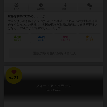
2～6人
60分前後
10歳～
4件
世界を掌中に収める。。。か
大国がひしめきあうようになったこの地球。 これ以上の領土拡張は望
めなくなったこの状況で、各国が採った政策は融和による世界平和で
はなく、 対決による富強でした。 そして、...
18
49
8
38
興味あり
経験あり
お気に入り
持ってる
通販の取り扱いがありません
21
No.
フォー・ア・クラウン
For a Crown