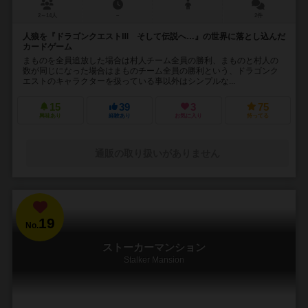
2～14人
－
2件
人狼を『ドラゴンクエストⅢ そして伝説へ…』の世界に落とし込んだ
カードゲーム
まものを全員追放した場合は村人チーム全員の勝利、まものと村人の
数が同じになった場合はまものチーム全員の勝利という、ドラゴンク
エストのキャラクターを扱っている事以外はシンプルな...
15
39
3
75
興味あり
経験あり
お気に入り
持ってる
通販の取り扱いがありません
19
No.
ストーカーマンション
Stalker Mansion