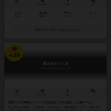
3～6人
60分前後
10歳～
1件
12
28
14
70
興味あり
経験あり
お気に入り
持ってる
通販の取り扱いがありません
29
No.
魔法都市の人狼
Werewolf of magic city
6～23人
60～90分
10歳～
－
処刑ごとに特殊なイベントが引き起こされる新しい人狼ゲーム！
空に浮かぶ世界――天空界。その中心――魔法都市ノリア。 世界中の
人間と技術が集まるこの場所である日事件が起きる。次々と獣に食い