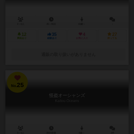
2～6人
45～55分
10歳～
－
12
35
4
27
興味あり
経験あり
お気に入り
持ってる
通販の取り扱いがありません
25
No.
怪盗オーシャンズ
Kaitou Oceans
3～4人
30分前後
8歳～
4件