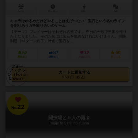
3～5人
30～45分
8歳～
5件
キャラはゆるめだけどやることはえげつない！宝石という名のライフ
を削りあうガチ殴り合いのゲーム
【テーマ】 プレイヤーはそれぞれ名族です。 自分の一族で王国を作り
たくなりました。 そのためには宝石を集めなければいけません。 期限
到達（※4ターン終了）時点で宝石を...
52
87
12
60
興味あり
経験あり
お気に入り
持ってる
カートに追加する
6,600円（税込）
22
No.
闘技場と５人の勇者
Togijo to 5 nin no Yusha