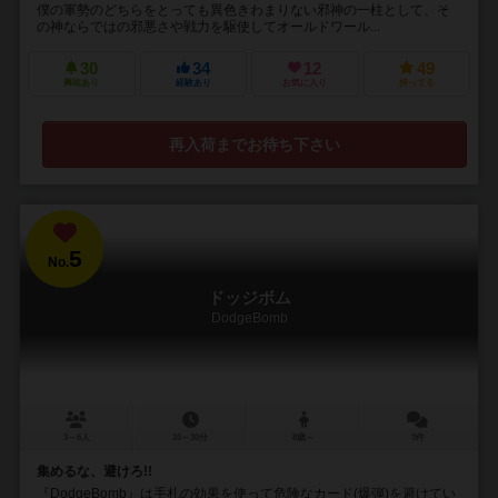
僕の軍勢のどちらをとっても異色きわまりない邪神の一柱として、そ
の神ならではの邪悪さや戦力を駆使してオールドワール...
30
34
12
49
興味あり
経験あり
お気に入り
持ってる
再入荷までお待ち下さい
5
No.
ドッジボム
DodgeBomb
3～6人
10～30分
8歳～
3件
集めるな、避けろ!!
『DodgeBomb』は手札の効果を使って危険なカード(爆弾)を避けてい