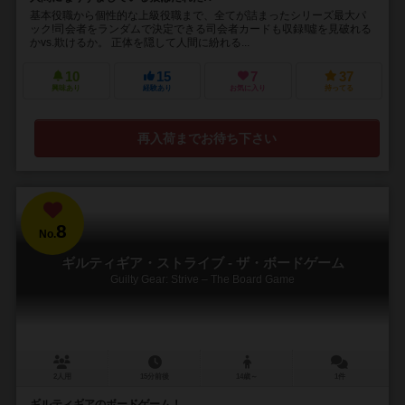
基本役職から個性的な上級役職まで、全てが詰まったシリーズ最大パ
ック!司会者をランダムで決定できる司会者カードも収録!噓を見破れる
かvs.欺けるか。 正体を隠して人間に紛れる...
10
15
7
37
興味あり
経験あり
お気に入り
持ってる
再入荷までお待ち下さい
8
No.
ギルティギア・ストライブ - ザ・ボードゲーム
Guilty Gear: Strive – The Board Game
2人用
15分前後
14歳～
1件
ギルティギアのボードゲーム！