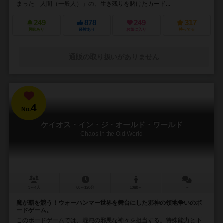
まった「人間（一般人）」の、生き残りを賭けたカード...
249
878
249
317
興味あり
経験あり
お気に入り
持ってる
通販の取り扱いがありません
4
No.
ケイオス・イン・ジ・オールド・ワールド
Chaos in the Old World
3～4人
60～120分
13歳～
－
魔が覇を競う！ウォーハンマー世界を舞台にした邪神の領地争いのボ
ードゲーム。
このボードゲームでは、混沌の邪悪な神々を担当する。特殊能力と下