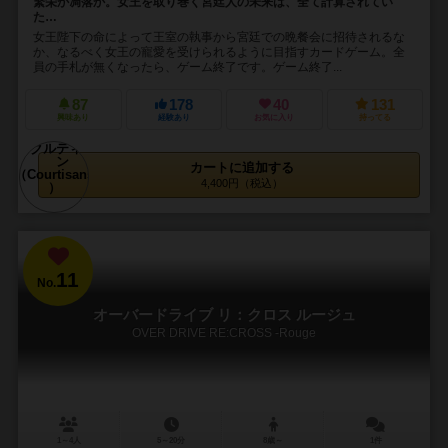
繁栄か凋落か。女王を取り巻く宮廷人の未来は、全て計算されてい
た…
女王陛下の命によって王室の執事から宮廷での晩餐会に招待されるな
か、なるべく女王の寵愛を受けられるように目指すカードゲーム。全
員の手札が無くなったら、ゲーム終了です。ゲーム終了...
87
178
40
131
興味あり
経験あり
お気に入り
持ってる
カートに追加する
4,400円（税込）
11
No.
オーバードライブ リ：クロス ルージュ
OVER DRIVE RE:CROSS -Rouge
1～4人
5～20分
8歳～
1件