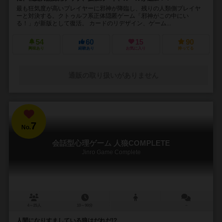
最も狂気度が高いプレイヤーに邪神が降臨し、残りの人類側プレイヤ
ーと対決する。クトゥルフ系正体隠匿ゲーム「邪神がこの中にい
る！」が新版として復活。 カードのリデザイン、ゲーム...
54
60
15
90
興味あり
経験あり
お気に入り
持ってる
通販の取り扱いがありません
7
No.
会話型心理ゲーム 人狼COMPLETE
Jinro Game Complete
4～25人
10～90分
－
人間になりすましている狼はだれだ!?