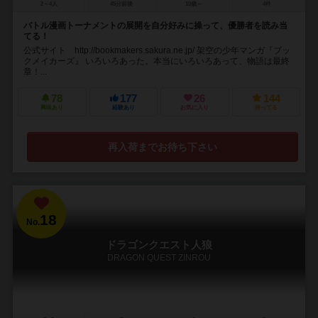
2～4人
45分前後
10歳～
4件
バトル漫画トーナメントの展開を自分好みに操って、優勝者を読み当
てる！
公式サイト http://bookmakers.sakura.ne.jp/ 架空の少年マンガ『ブッ
クメイカーズ』 いろいろあった。本当にいろいろあって、物語は最終
章！...
78
177
26
144
興味あり
経験あり
お気に入り
持ってる
再入荷までお待ち下さい
18
No.
ドラゴンクエスト人狼
DRAGON QUEST ZINROU