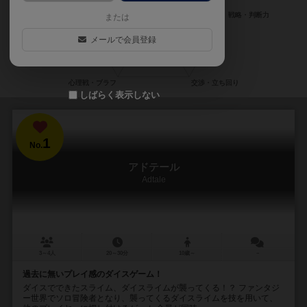
または
メールで会員登録
しばらく表示しない
1
No.
アドテール
Adtale
3～4人
20～30分
10歳～
－
過去に無いプレイ感のダイスゲーム！
ダイスでできたスライム、ダイスライムが襲ってくる！？ ファンタジ
ー世界でソロ冒険者となり、襲ってくるダイスライムを技を用いて、