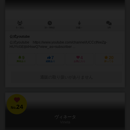
5～19人
10～999分
10歳～
1件
公式youtube
公式youtube https://www.youtube.com/channel/UCCcINwZg-
HUYcGEljblHswQ?view_as=subscriber ...
9
7
4
20
興味あり
経験あり
お気に入り
持ってる
通販の取り扱いがありません
24
No.
ヴィネータ
Vineta