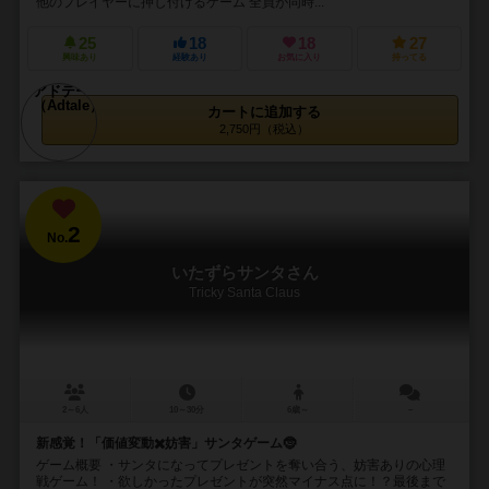
他のプレイヤーに押し付けるゲーム 全員が同時...
25
18
18
27
興味あり
経験あり
お気に入り
持ってる
カートに追加する
2,750円（税込）
2
No.
いたずらサンタさん
Tricky Santa Claus
2～6人
10～30分
6歳～
－
新感覚！「価値変動✖️妨害」サンタゲーム🤶
ゲーム概要 ・サンタになってプレゼントを奪い合う、妨害ありの心理
戦ゲーム！ ・欲しかったプレゼントが突然マイナス点に！？最後まで