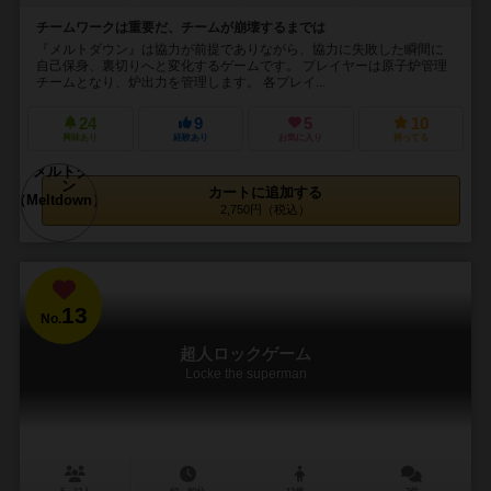
チームワークは重要だ、チームが崩壊するまでは
『メルトダウン』は協力が前提でありながら、協力に失敗した瞬間に
自己保身、裏切りへと変化するゲームです。 プレイヤーは原子炉管理
チームとなり、炉出力を管理します。 各プレイ...
24
9
5
10
興味あり
経験あり
お気に入り
持ってる
カートに追加する
2,750円（税込）
13
No.
超人ロックゲーム
Locke the superman