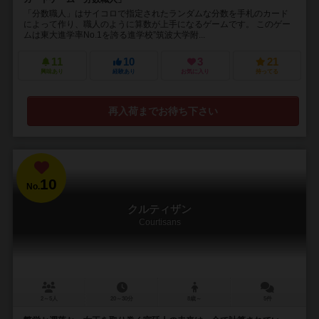
「分数職人」はサイコロで指定されたランダムな分数を手札のカード
によって作り、職人のように算数が上手になるゲームです。 このゲー
ムは東大進学率No.1を誇る進学校”筑波大学附...
11
10
3
21
興味あり
経験あり
お気に入り
持ってる
再入荷までお待ち下さい
10
No.
クルティザン
Courtisans
2～5人
20～30分
8歳～
5件