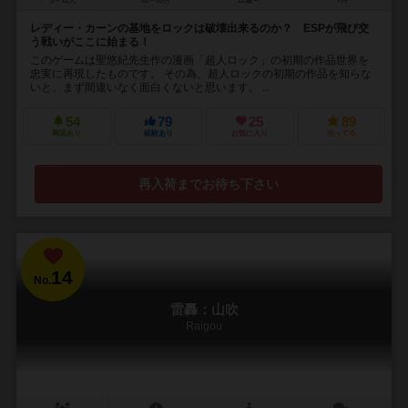
5～12人
60～80分
12歳～
7件
レディー・カーンの基地をロックは破壊出来るのか？ ESPが飛び交
う戦いがここに始まる！
このゲームは聖悠紀先生作の漫画「超人ロック」の初期の作品世界を
忠実に再現したものです。 その為、超人ロックの初期の作品を知らな
いと、まず間違いなく面白くないと思います。 ...
54
79
25
89
興味あり
経験あり
お気に入り
持ってる
再入荷までお待ち下さい
14
No.
雷轟：山吹
Raigou