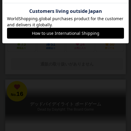
3～5人
30～45分
14歳～
4件
悪夢のような街で他の狩人を出し抜いて「血の遺志」を集めろ
ＰＳ４で発売されたフロムソフトウェアのブラッドボーンのカードゲ
ーム化。 かつて栄華を極めた古都ヤーナムでは風土病「獣の病」がは
びこっていた。あなたは「獣の病」の罹患者で...
73
51
14
50
興味あり
経験あり
お気に入り
持ってる
通販の取り扱いがありません
16
No.
デッドバイデイライト ボードゲーム
Dead by Daylight: The Board Game