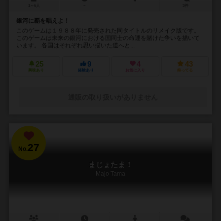
1～6人
－
3件
銀河に覇を唱えよ！
このゲームは１９８８年に発売された同タイトルのリメイク版です。
このゲームは未来の銀河における国同士の命運を賭けた争いを描いて
います。 各国はそれぞれ思い描いた道へと...
25
9
4
43
興味あり
経験あり
お気に入り
持ってる
通販の取り扱いがありません
27
No.
まじょたま！
Majo Tama