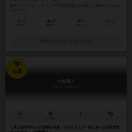
国内クラウドファンディングで1000万超えを達成した格闘ゲームのボ
ードゲーム
13
17
3
32
興味あり
経験あり
お気に入り
持ってる
通販の取り扱いがありません
9
No.
分数職人
Bunsu Shokunin
2～4人
10分前後
－
＼東大進学率No.1の筑駒生考案／子供と大人が一緒に遊べる知育算数
カードゲーム「分数職人」