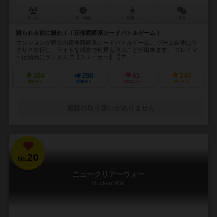
3～4人
15～30分
15歳～
10件
殺られる前に殺れ！！正体隠匿系カードバトルゲーム！
マンションが舞台の正体隠匿系カードバトルゲーム。 ゲーム自体はサ
クサク進行し、ライトな感覚で何度も遊ぶことが出来ます。 プレイヤ
ーは始めにランダムで【ストーカー】【ア...
164
290
51
241
興味あり
経験あり
お気に入り
持ってる
通販の取り扱いがありません
20
No.
ニュークリアーウォー
Nuclear War