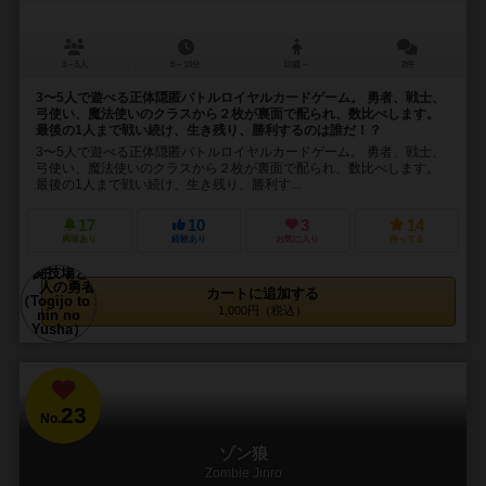
3～5人
5～10分
10歳～
2件
3〜5人で遊べる正体隠匿バトルロイヤルカードゲーム。 勇者、戦士、
弓使い、魔法使いのクラスから２枚が裏面で配られ、数比べします。
最後の1人まで戦い続け、生き残り、勝利するのは誰だ！？
3〜5人で遊べる正体隠匿バトルロイヤルカードゲーム。 勇者、戦士、
弓使い、魔法使いのクラスから２枚が裏面で配られ、数比べします。
最後の1人まで戦い続け、生き残り、勝利す...
17
10
3
14
興味あり
経験あり
お気に入り
持ってる
カートに追加する
1,000円（税込）
23
No.
ゾン狼
Zombie Jinro