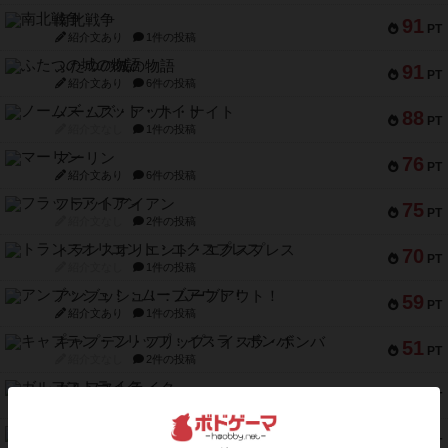
南北戦争
91
PT
紹介文あり
1件の投稿
ふたつの城の物語
91
PT
紹介文あり
6件の投稿
ノームズ・アット・ナイト
88
PT
紹介文なし
1件の投稿
マーリン
76
PT
紹介文あり
6件の投稿
フラットアイアン
75
PT
紹介文なし
2件の投稿
トランスオリエント・エクスプレス
70
PT
紹介文なし
1件の投稿
アンブッシュ！：ムーブアウト！
59
PT
紹介文あり
1件の投稿
キャプテン・フリップ：イスラ・ボンバ
51
PT
紹介文なし
2件の投稿
ガルフストライク
46
PT
紹介文あり
1件の投稿
エコーズ・オブ・タイム
45
PT