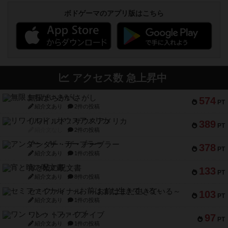
ボドゲーマのアプリ版はこちら
アクセス数 急上昇中
無限まちがいさがし
574
PT
紹介文あり
2件の投稿
リワイルド：サウスアメリカ
389
PT
紹介文なし
2件の投稿
アンダー・ザ・テーブラー
378
PT
紹介文あり
1件の投稿
宵と暁の呪文書
133
PT
紹介文あり
8件の投稿
セミファイナル ～お前はまだ生きている～
103
PT
紹介文あり
1件の投稿
ワン・トゥ・ファイブ
97
PT
紹介文あり
1件の投稿