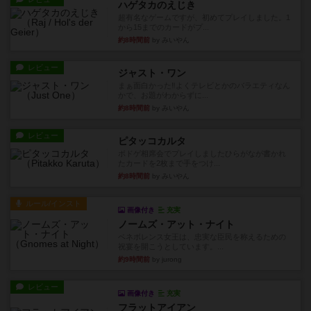
ハゲタカのえじき
超有名なゲームですが、初めてプレイしました。1
から15までのカードがプ...
約8時間前
by みいやん
レビュー
ジャスト・ワン
まぁ面白かった‼️よくテレビとかのバラエティなん
かで、お題がわからずに...
約8時間前
by みいやん
レビュー
ピタッコカルタ
ボドゲ相席会でプレイしましたひらがなが書かれ
たカードを2枚まで手をつけ...
約8時間前
by みいやん
ルール/インスト
画像付き
充実
ノームズ・アット・ナイト
ベネボレンス女王は、忠実な臣民を称えるための
祝宴を開こうとしています。...
約9時間前
by jurong
レビュー
画像付き
充実
フラットアイアン