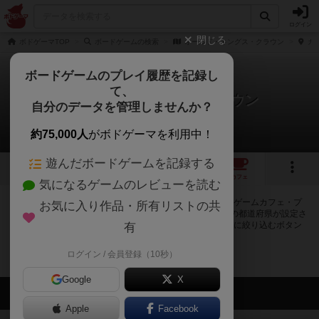
ログイン
閉じる
ボドゲーマTOP
ボードゲームの検索
オールド・キングス・クラウン
カフ
ボードゲームのプレイ履歴を記録し
て、
オールド・キングス・クラウン
自分のデータを管理しませんか？
0店のカフェ/スペースが提供中
約75,000人
がボドゲーマを利用中！
遊んだボードゲームを記録する
1
トップ
画像
動画
レビュー
カフェ
気になるゲームのレビューを読む
オールド・キングス・クラウンで遊ぶことができるボードゲームカフェ・プ
お気に入り作品・所有リストの共
レイスペースが0店登録されています。公開プロフィールの都道府県が設定さ
れたアカウントでログインすると、同じ都道府県内の店舗に絞り込むボタン
有
が表示されます。
ログイン / 会員登録（10秒）
Google
X
会員の新しい投稿
Apple
Facebook