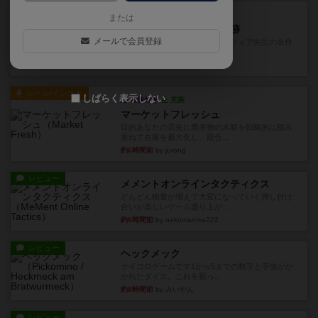
レビュー
充実
または
アルナックの失われし遺跡
メールで会員登録
アナログ対人プレイ数回。クニツィア先生の名作
「エルドラドを探して」にあ...
約2時間前
by おーちゃん
ルール/インスト
しばらく表示しない
画像付き
充実
マーケットフレッシュ
目的あなたの店先に農産物の木箱を戦略的に積み
重ねて在庫を最大化し、競合...
約6時間前
by jurong
レビュー
メメントオンラインタクティクス
どんどん物量が増えて大変になっていく押し付け
合いが楽しいゲーム盛り上が...
約6時間前
by nekomanma222
レビュー
ヘックメック
サイコロゲームです1から5までの数字と芋虫がか
かれたダイス。これを振っ...
約8時間前
by みいやん
レビュー