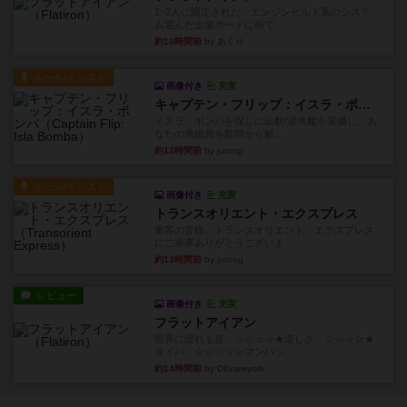
1~2人に限定された、エンジンビルド系のシステ
ム選んだ企業ボードに街で...
約10時間前
by あくり
ルール/インスト
画像付き
充実
キャプテン・フリップ：イスラ・ボンバ
イスラ・ボンバを探しに出航!潜水艦を装備し、あ
なたの乗組員を監獄から解...
約12時間前
by jurong
ルール/インスト
画像付き
充実
トランスオリエント・エクスプレス
乗客の皆様、トランスオリエント・エクスプレス
にご乗車ありがとうございま...
約13時間前
by jurong
レビュー
画像付き
充実
フラットアイアン
世界に浸れる度 ☆☆☆☆★楽しさ ☆☆☆☆★
タイパ ☆☆☆☆☆マンハッ...
約14時間前
by DKnewyork