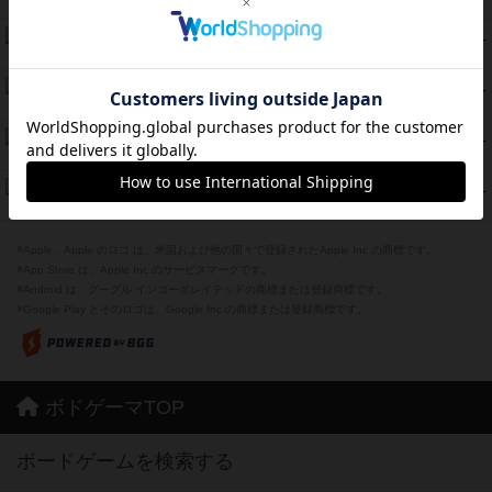
紹介文なし
8件の投稿
スカルキング
45
PT
紹介文あり
12件の投稿
海兵隊
45
PT
紹介文あり
1件の投稿
Bitter End ブタペスト救出作戦
45
PT
紹介文なし
1件の投稿
ドコジャン
42
PT
紹介文あり
10件の投稿
※Apple、Apple のロゴ は、米国および他の国々で登録されたApple Inc.の商標です。
※App Store は、Apple Inc.のサービスマークです。
※Android は、グーグル インコーポレイテッドの商標または登録商標です。
※Google Play とそのロゴは、Google Inc.の商標または登録商標です。
ボドゲーマTOP
ボードゲームを検索する